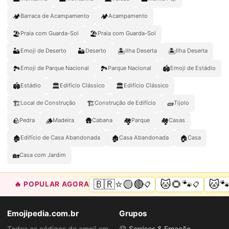
🏕️
🏕
Barraca de Acampamento
Acampamento
🏖️
🏖
Praia com Guarda-Sol
Praia com Guarda-Sol
🏜️
🏜
🏝️
🏝
Emoji de Deserto
Deserto
Ilha Deserta
Ilha Deserta
🏞️
🏞
🏟️
Emoji de Parque Nacional
Parque Nacional
Emoji de Estádio
🏟
🏛️
🏛
Estádio
Edifício Clássico
Edifício Clássico
🏗️
🏗
🧱
Local de Construção
Construção de Edifício
Tijolo
🪨
🪵
🛖
🏘️
🏘
Pedra
Madeira
Cabana
Parque
Casas
🏚️
🏚
🏠
Edifício de Casa Abandonada
Casa Abandonada
Casa
🏡
Casa com Jardim
🇧🇷⭐🟡🔴
🐱🌻🐾
🐱
🔥 POPULAR AGORA
📋
📋
Emojipedia.com.br
Grupos
Todos os códigos de emoji em
😀 Sorrisos & Emoção