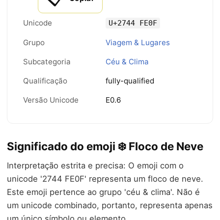
Unicode
U+2744 FE0F
Grupo
Viagem & Lugares
Subcategoria
Céu & Clima
Qualificação
fully-qualified
Versão Unicode
E0.6
Significado do emoji ❄️ Floco de Neve
Interpretação estrita e precisa: O emoji com o
unicode '2744 FE0F' representa um floco de neve.
Este emoji pertence ao grupo 'céu & clima'. Não é
um unicode combinado, portanto, representa apenas
um único símbolo ou elemento.