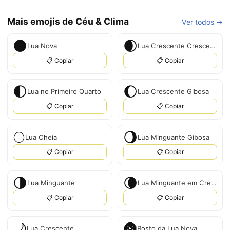
Mais emojis de Céu & Clima
Ver todos →
🌑
🌒
Lua Nova
Lua Crescente Crescente
📋 Copiar
📋 Copiar
🌓
🌔
Lua no Primeiro Quarto
Lua Crescente Gibosa
📋 Copiar
📋 Copiar
🌕
🌖
Lua Cheia
Lua Minguante Gibosa
📋 Copiar
📋 Copiar
🌗
🌘
Lua Minguante
Lua Minguante em Crescente
📋 Copiar
📋 Copiar
🌙
🌚
Lua Crescente
Rosto da Lua Nova