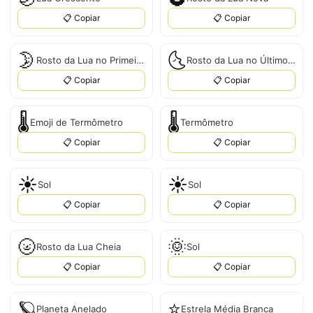
📋 Copiar
📋 Copiar
🌛
🌜
Rosto da Lua no Primeiro Quarto
Rosto da Lua no Último Quarto
📋 Copiar
📋 Copiar
🌡️
🌡
Emoji de Termômetro
Termômetro
📋 Copiar
📋 Copiar
☀️
☀
Sol
Sol
📋 Copiar
📋 Copiar
🌝
🌞
Rosto da Lua Cheia
Sol
📋 Copiar
📋 Copiar
🪐
⭐
Planeta Anelado
Estrela Média Branca