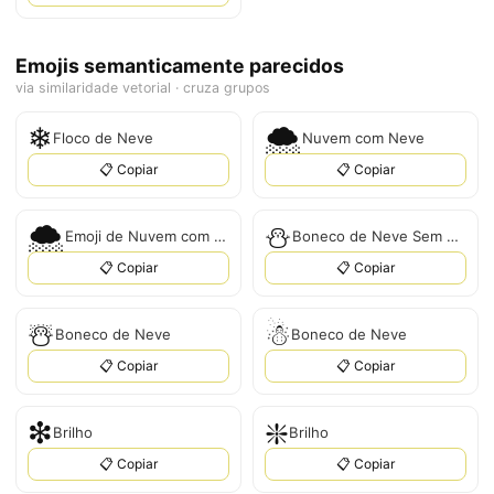
Emojis semanticamente parecidos
via similaridade vetorial · cruza grupos
❄
🌨
Floco de Neve
Nuvem com Neve
📋 Copiar
📋 Copiar
🌨️
⛄
Emoji de Nuvem com Neve
Boneco de Neve Sem Neve
📋 Copiar
📋 Copiar
☃️
☃
Boneco de Neve
Boneco de Neve
📋 Copiar
📋 Copiar
❇
❇️
Brilho
Brilho
📋 Copiar
📋 Copiar