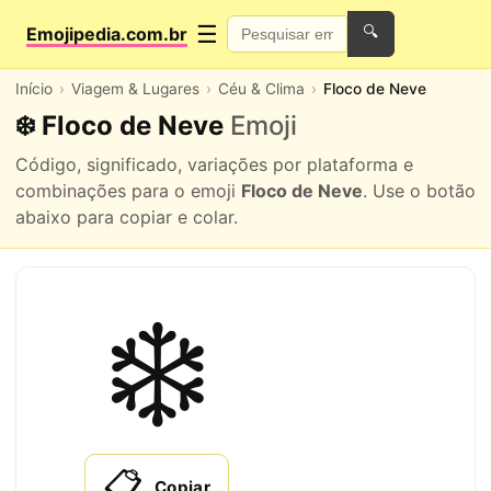
☰
Emojipedia.com.br
🔍
Início
Viagem & Lugares
Céu & Clima
Floco de Neve
❄️ Floco de Neve
Emoji
Código, significado, variações por plataforma e
combinações para o emoji
Floco de Neve
. Use o botão
abaixo para copiar e colar.
❄️
📋
Copiar