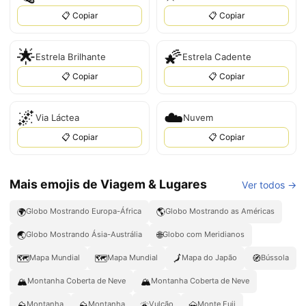
📋 Copiar
📋 Copiar
🌟
🌠
Estrela Brilhante
Estrela Cadente
📋 Copiar
📋 Copiar
🌌
☁️
Via Láctea
Nuvem
📋 Copiar
📋 Copiar
Mais emojis de Viagem & Lugares
Ver todos →
🌍
🌎
Globo Mostrando Europa-África
Globo Mostrando as Américas
🌏
🌐
Globo Mostrando Ásia-Austrália
Globo com Meridianos
🗺️
🗺
🗾
🧭
Mapa Mundial
Mapa Mundial
Mapa do Japão
Bússola
🏔️
🏔
Montanha Coberta de Neve
Montanha Coberta de Neve
⛰️
⛰
🌋
🗻
Montanha
Montanha
Vulcão
Monte Fuji