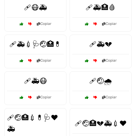
🩹😷🚑
🩹🚑🏥🩸
Copiar
Copiar
🩹🚑💉🩺🤕🏥💊
🩹🚑💔
Copiar
Copiar
🩹🚑😷
🩹🤕🌧️
Copiar
Copiar
🩹🤕🏥💉💊🩺❤️
🩹🤕🏥💔🚑💉❤️
🚑