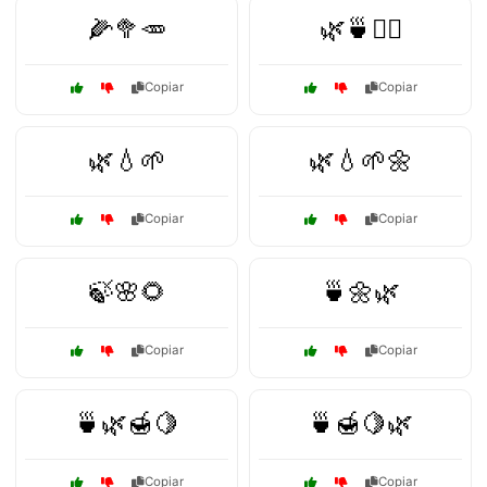
🌽🥦🥕
🌿🍵💆‍♀️
Copiar
Copiar
🌿💧🌱
🌿💧🌱🌼
Copiar
Copiar
🍃🌸🌻
🍵🌼🌿
Copiar
Copiar
🍵🌿🍯🍋
🍵🍯🍋🌿
Copiar
Copiar