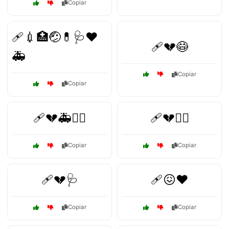
Copiar
🩹💉🏥🤕💊🩺❤️
🩹💔😷
🚑
Copiar
Copiar
🩹💔🚑🧑‍⚕️
🩹💔🧑‍⚕️
Copiar
Copiar
🩹💔🩺
🩹😖❤️
Copiar
Copiar