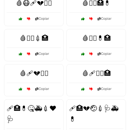
🩸😷🩹💔🧑‍⚕️
🩸🧑‍⚕️🏥💊
Copiar
Copiar
🩸🧑‍⚕️💉🏥
🩸🧑‍⚕️💊🏥
Copiar
Copiar
🩸🩹💔🧑‍⚕️
🩸🩹🧑‍⚕️🏥
Copiar
Copiar
🩹🏥💊🤒🚑💉❤️
🩹🏥💔🤕💉🩺🚑
🩺
💊