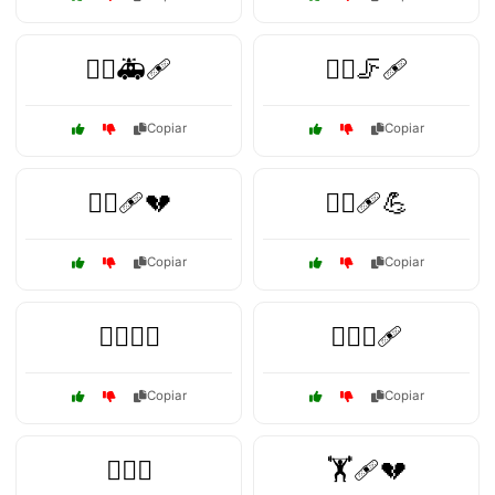
🏃‍♀️🚑🩹
🏃‍♀️🦵🩹
Copiar
Copiar
🏃‍♀️🩹💔
🏃‍♂️🩹💪
Copiar
Copiar
🏊‍♀️🤕🏥
🏊‍♀️🦵🩹
Copiar
Copiar
🏊‍♂️🤕
🏋️🩹💔