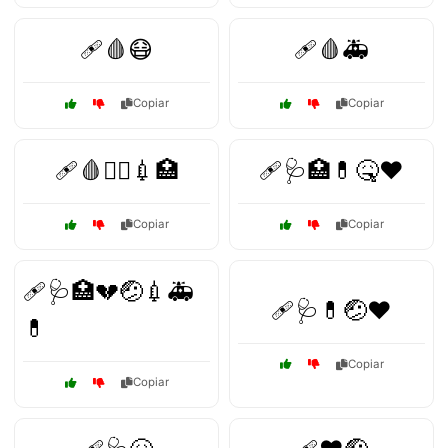
🩹🩸😷
🩹🩸🚑
Copiar
Copiar
🩹🩸🧑‍⚕️💉🏥
🩹🩺🏥💊🤒❤️
Copiar
Copiar
🩹🩺🏥💔🤕💉🚑
🩹🩺💊🤕❤️
💊
Copiar
Copiar