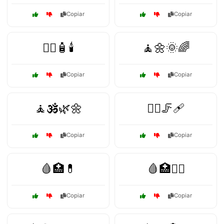
Copiar
Copiar
🧖‍♂️🧴🕯️
🧘🌼🌞🌈
Copiar
Copiar
🧘🕉️🌿🌼
🧘‍♂️🦵🩹
Copiar
Copiar
🩸🏥💊
🩸🏥🧑‍⚕️
Copiar
Copiar