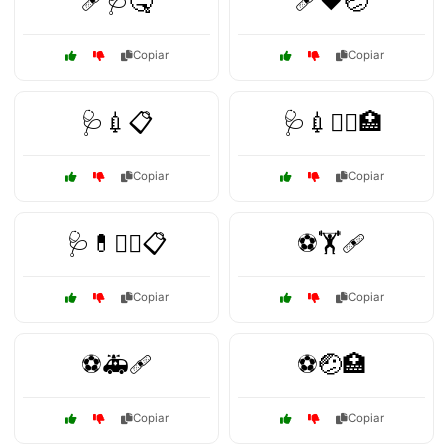
🩹🩺🤒
🩹❤️🤕
Copiar
Copiar
🩺💉📋
🩺💉🧑‍⚕️🏥
Copiar
Copiar
🩺💊🧑‍⚕️📋
⚽🏋️🩹
Copiar
Copiar
⚽🚑🩹
⚽🤕🏥
Copiar
Copiar