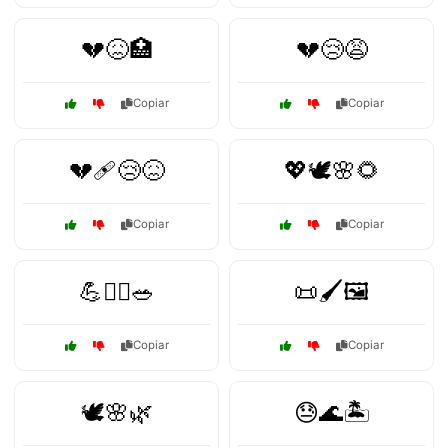
💔😖🏥
💔😢😩
Copiar
Copiar
💔🩹😢😖
💖🕊️🌸🌻
Copiar
Copiar
💪🏋️‍♀️🥗
📜🖌️🖼️
Copiar
Copiar
🕊️🌸🌿
😓🌊🏝️