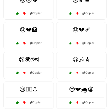
😖😣💔
😞🍂🍁
Copiar
Copiar
😞💔🏥
😞💔🩹
Copiar
Copiar
😢🌍🗺️
😢🎶🎸
Copiar
Copiar
😢🏴‍☠️⚓
😢💔🌧️😩
Copiar
Copiar