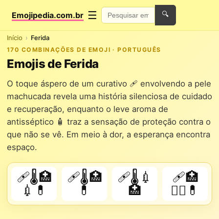
☰
Emojipedia.com.br
🔍
Início
Ferida
170 COMBINAÇÕES DE EMOJI · PORTUGUÊS
Emojis de Ferida
O toque áspero de um curativo 🩹 envolvendo a pele
machucada revela uma história silenciosa de cuidado
e recuperação, enquanto o leve aroma de
antisséptico 🧴 traz a sensação de proteção contra o
que não se vê. Em meio à dor, a esperança encontra
espaço.
🩹🌡️🏥
🩹🌡️🏥
🩹🌡️💉
🩹🏥
💉💊
💊
🏥
👨‍⚕️💊