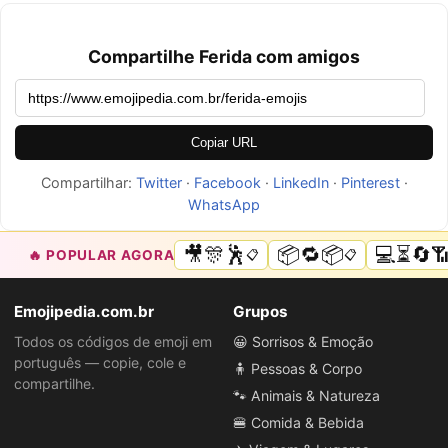
Compartilhe Ferida com amigos
Copiar URL
Compartilhar:
Twitter
·
Facebook
·
LinkedIn
·
Pinterest
·
WhatsApp
🎥🎊🕺
📦🔁📦
💻⏳🔄
🔥 POPULAR AGORA
📋
📋
Emojipedia.com.br
Grupos
Todos os códigos de emoji em
😀 Sorrisos & Emoção
português — copie, cole e
🧍 Pessoas & Corpo
compartilhe.
🐾 Animais & Natureza
🍔 Comida & Bebida