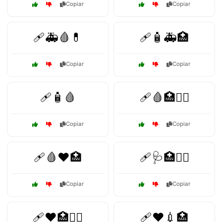
Copiar
Copiar
🩹🚑🩸💊
🩹🧴🚑🏥
Copiar
Copiar
🩹🧴🩸
🩹🩸🏥👩‍⚕️
Copiar
Copiar
🩹🩸❤️🏥
🩹🩺🏥👩‍⚕️
Copiar
Copiar
🩹❤️🏥👨‍⚕️
🩹❤️💉🏥