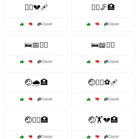
🚴‍♀️💔🩹
🚴‍♂️🦵🏥
Copiar
Copiar
🛌📅🧘‍♂️
🛌📖🧘‍♀️
Copiar
Copiar
🤕🌧️🏥
🤕🏃‍♂️⚽🩹
Copiar
Copiar
🤕🏊‍♂️🏥
🤕🏋️💔🏥
Copiar
Copiar