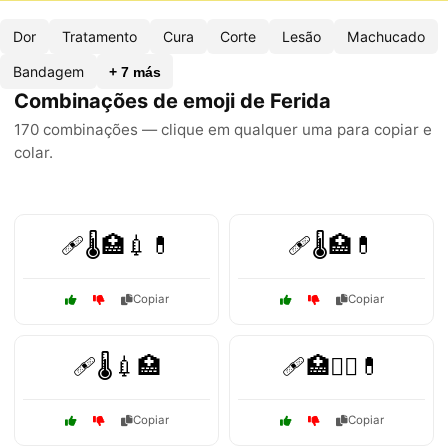
Dor
Tratamento
Cura
Corte
Lesão
Machucado
Bandagem
+ 7 más
Combinações de emoji de Ferida
170 combinações — clique em qualquer uma para copiar e
colar.
🩹🌡️🏥💉💊
🩹🌡️🏥💊
Copiar
Copiar
🩹🌡️💉🏥
🩹🏥👨‍⚕️💊
Copiar
Copiar