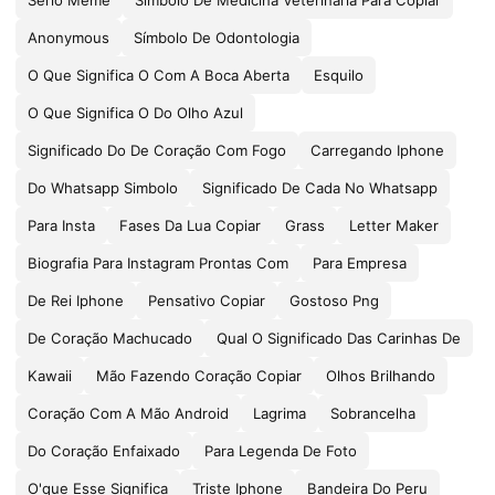
Serio Meme
Símbolo De Medicina Veterinária Para Copiar
Anonymous
Símbolo De Odontologia
O Que Significa O Com A Boca Aberta
Esquilo
O Que Significa O Do Olho Azul
Significado Do De Coração Com Fogo
Carregando Iphone
Do Whatsapp Simbolo
Significado De Cada No Whatsapp
Para Insta
Fases Da Lua Copiar
Grass
Letter Maker
Biografia Para Instagram Prontas Com
Para Empresa
De Rei Iphone
Pensativo Copiar
Gostoso Png
De Coração Machucado
Qual O Significado Das Carinhas De
Kawaii
Mão Fazendo Coração Copiar
Olhos Brilhando
Coração Com A Mão Android
Lagrima
Sobrancelha
Do Coração Enfaixado
Para Legenda De Foto
O'que Esse Significa
Triste Iphone
Bandeira Do Peru