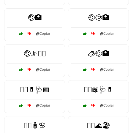
🤕🏥
🤕😢🏥
Copiar
Copiar
🤕🦵🏃‍♂️
🧊🤕🏥
Copiar
Copiar
🧑‍⚕️💊🩺📅
🧑‍⚕️📖🩺💊
Copiar
Copiar
🧖‍♀️🧴🌸
🧖‍♂️🌊🏖️