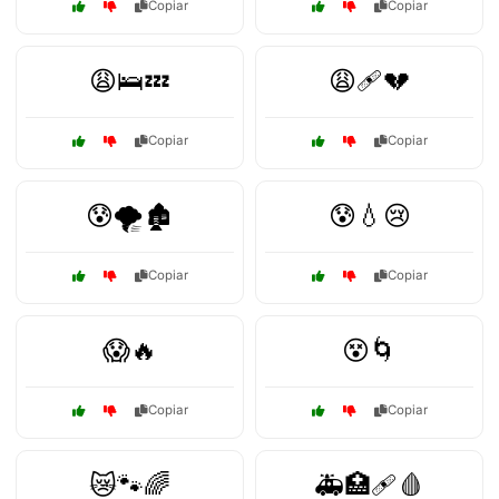
Copiar
Copiar
😩🛌💤
😩🩹💔
Copiar
Copiar
😰🌪️🏚️
😰💧😢
Copiar
Copiar
😱🔥
😵🌀
Copiar
Copiar
😿🐾🌈
🚑🏥🩹🩸