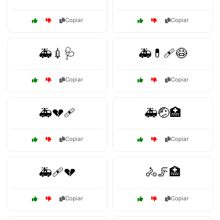
Copiar
Copiar
🚑💉🩺
🚑💊🩹😷
Copiar
Copiar
🚑💔🩹
🚑🤕🏥
Copiar
Copiar
🚑🩹💔
🚴🦵🏥
Copiar
Copiar