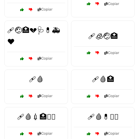
Copiar
Copiar
🩹🤕🏥💔🩺💊🚑
🩹🧊🤕🏥
❤️
Copiar
Copiar
🩹🩸
🩹🩸🏥
Copiar
Copiar
🩹🩸💉🏥🧑‍⚕️
🩹🩸💊🧑‍⚕️
Copiar
Copiar