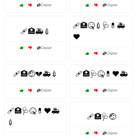
Copiar
Copiar
🩹🏥🤒💉🩺💊🚑
🩹🏥🚑💉
❤️
Copiar
Copiar
🩹🏥🤕💔🚑💉
🩹🏥🩺🤒💊❤️🚑
Copiar
Copiar
🩹🏥🩺🤒💊❤️🚑
🩹🏥🩺🤕
💉
Copiar