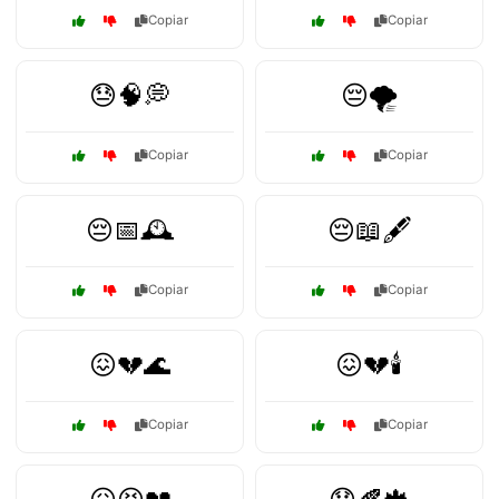
Copiar
Copiar
😓🧠💭
😔🌪️
Copiar
Copiar
😔📅🕰️
😔📖🖋️
Copiar
Copiar
😖💔🌊
😖💔🕯️
Copiar
Copiar