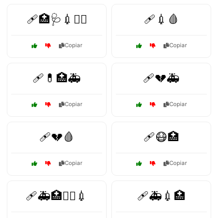
🩹🏥🩺💉👨‍⚕️
🩹💉🩸
Copiar
Copiar
🩹💊🏥🚑
🩹💔🚑
Copiar
Copiar
🩹💔🩸
🩹😷🏥
Copiar
Copiar
🩹🚑🏥👩‍⚕️💉
🩹🚑💉🏥