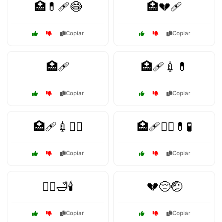
🏥💊🩹😷
🏥💔🩹
Copiar
Copiar
🏥🩹
🏥🩹💉💊
Copiar
Copiar
🏥🩹💉🧑‍⚕️
🏥🩹🧑‍⚕️💊🧪
Copiar
Copiar
💆‍♂️🛁🕯️
💔😔🤕
Copiar
Copiar