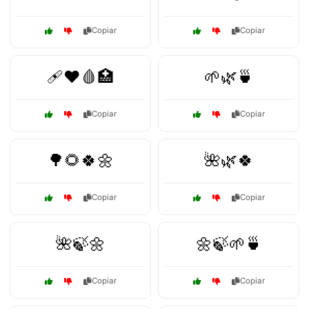
Copiar
Copiar
🩹❤️🩸🏥
🌱🌿🍵
Copiar
Copiar
🌳🌻🍀🌼
🌺🌿🍀
Copiar
Copiar
🌺🍃🌼
🌼🍃🌱🍵
Copiar
Copiar