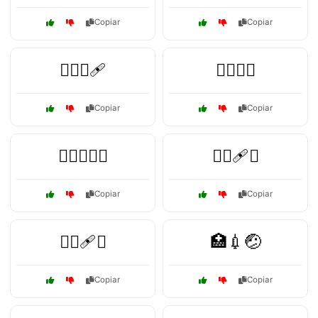
Copiar
Copiar
🏋️‍♀️💪🩹
🏋️‍♀️🤕💔
Copiar
Copiar
🏋️‍♂️🦵🤕🏥
🏌️‍♀️🩹⛳
Copiar
Copiar
🏌️‍♂️🩹⛳
🏥💉🤕
Copiar
Copiar