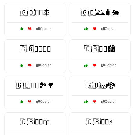
🇬🇧🏴‍☠️🚢
🇬🇧🕰️🧳🚂
Copiar
Copiar
🇬🇧🚴‍♂️🚵‍♀️
🇬🇧🚶‍♀️🏙️
Copiar
Copiar
🇬🇧🚶‍♂️🏞️🌳
🇬🇧🦁🐉
Copiar
Copiar
🇬🇧🧙‍♂️📖
🇬🇧🧙‍♂️⚡