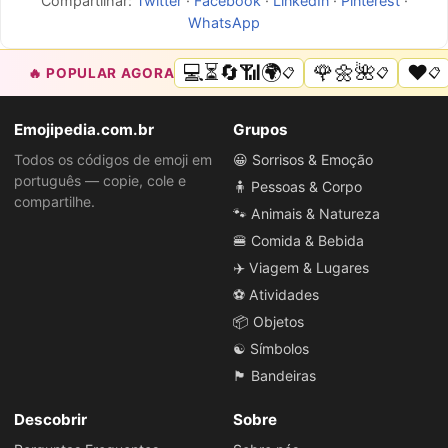
Compartilhar:
Twitter
·
Facebook
·
LinkedIn
·
Pinterest
·
WhatsApp
💻⏳🔄📶🌍
🌹🌼🌺
❤️
🔥 POPULAR AGORA
📋
📋
📋
Emojipedia.com.br
Grupos
Todos os códigos de emoji em
😀 Sorrisos & Emoção
português — copie, cole e
🧍 Pessoas & Corpo
compartilhe.
🐾 Animais & Natureza
🍔 Comida & Bebida
✈️ Viagem & Lugares
⚽ Atividades
📦 Objetos
☯️ Símbolos
🏴 Bandeiras
Descobrir
Sobre