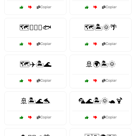
Copiar
Copiar
🗺️🏄‍♂️🌊🐟
🗺️🏝️🌞🌴
Copiar
Copiar
🗺️✈️🏝️🌊
🚢🌍🏝️🌞
Copiar
Copiar
🚢🏝️🌊🐬
🦜🌊🏝️🌞🐢🍹
Copiar
Copiar