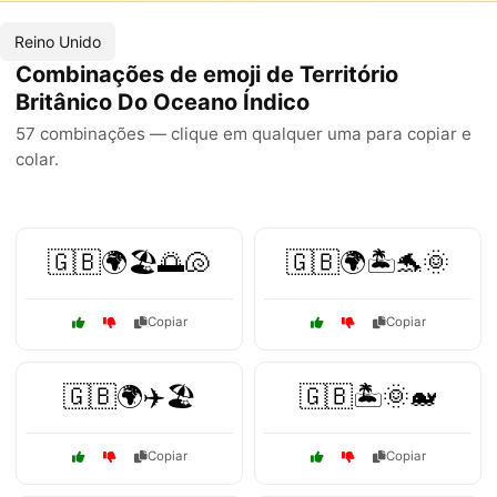
Reino Unido
Combinações de emoji de Território
Britânico Do Oceano Índico
57 combinações — clique em qualquer uma para copiar e
colar.
🇬🇧🌍🏖️🌅🐚
🇬🇧🌍🏝️🐬🌞
Copiar
Copiar
🇬🇧🌍✈️🏖️
🇬🇧🏝️🌞🐋
Copiar
Copiar