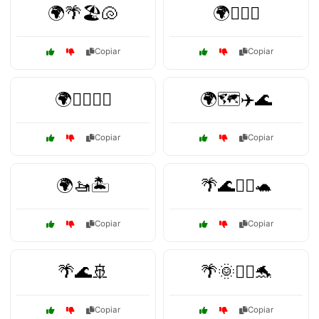
🌍🌴🏖️🐚
🌍🏄‍♀️🌞
Copiar
Copiar
🌍🏄‍♀️🐠🍹
🌍🗺️✈️🌊
Copiar
Copiar
🌍🚤🏝️
🌴🌊🏄‍♀️🐢
Copiar
Copiar
🌴🌊🚢
🌴🌞🏄‍♂️🐬
Copiar
Copiar