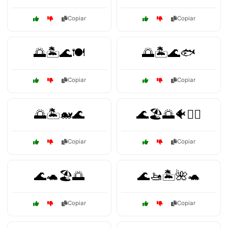
Copiar
Copiar
🌅🏝️🌊🍽️
🌅🏝️🌊🐟
Copiar
Copiar
🌅🏝️🐋🌊
🌊🏖️🌅🐠🏄‍♀️
Copiar
Copiar
🌊🐢🏖️🌅
🌊🚤🏝️🌺🐢
Copiar
Copiar