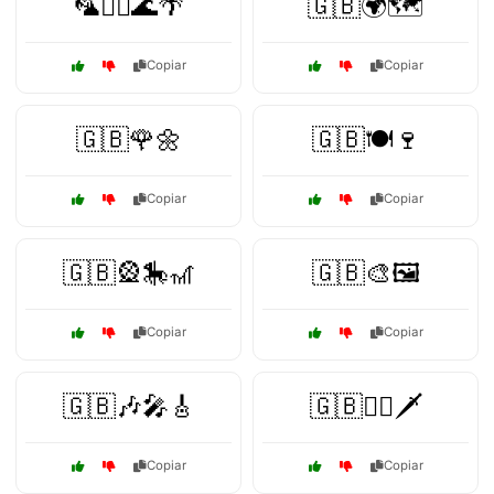
🦜🏄‍♂️🌊🌴
🇬🇧🌍🗺️
Copiar
Copiar
🇬🇧🌹🌼
🇬🇧🍽️🍷
Copiar
Copiar
🇬🇧🎡🎠🎢
🇬🇧🎨🖼️
Copiar
Copiar
🇬🇧🎶🎤🎸
🇬🇧🏴‍☠️🗡️
Copiar
Copiar