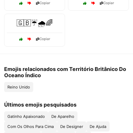
Copiar
Copiar
🇬🇧☔🌧️🌈
Copiar
Emojis relacionados com Território Britânico Do
Oceano Índico
Reino Unido
Últimos emojis pesquisados
Gatinho Apaixonado
De Aparelho
Com Os Olhos Para Cima
De Designer
De Ajuda