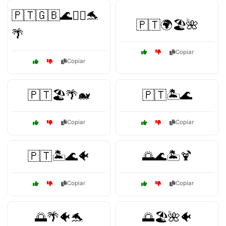
🇵🇹🇬🇧🌊🏄‍♀️🐬
🇵🇹🌍🏖️🌺
🌴
Copiar
Copiar
🇵🇹🏖️🌴🐋
🇵🇹🏝️🌊
Copiar
Copiar
🇵🇹🏝️🌊🐠
🌅🌊🏝️🍹
Copiar
Copiar
🌅🌴🐠🐬
🌅🏖️🌺🐠