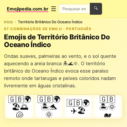
☰
Emojipedia.com.br
🔍
Início
Território Britânico Do Oceano Índico
57 COMBINAÇÕES DE EMOJI · PORTUGUÊS
Emojis de Território Britânico Do
Oceano Índico
Ondas suaves, palmeiras ao vento, e o sol quente
aquecendo a areia branca 🏝️🌊🌞. O território
britânico do Oceano Índico evoca esse paraíso
remoto onde tartarugas e peixes coloridos nadam
livremente em águas cristalinas.
🇬🇧🌍
🇬🇧🌍
🇬🇧
🇬🇧🌍
🏖️🌅
🏝️🐬
🏝️🌞
✈️🏖️
🐚
🌞
🐋