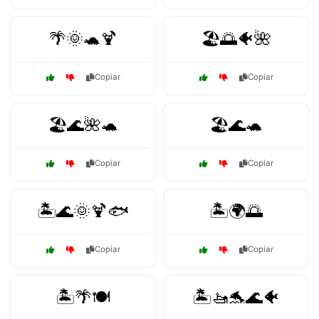
🌴🌞🐢🍹
🏖️🌅🐠🌺
Copiar
Copiar
🏖️🌊🌺🐢
🏖️🌊🐢
Copiar
Copiar
🏝️🌊🌞🍹🐟
🏝️🌍🌅
Copiar
Copiar
🏝️🌴🍽️
🏝️🚤🐬🌊🐠