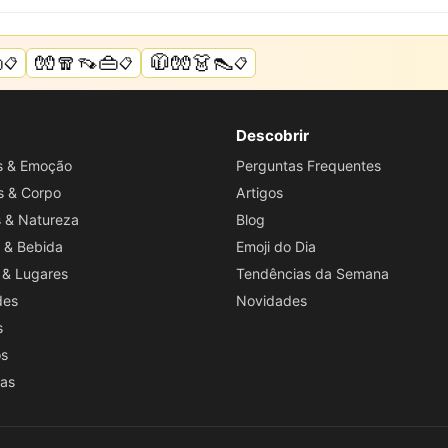

🧤🧣👡👜
🧥🧤👗👠
📋
📋
📋
Descobrir
os & Emoção
Perguntas Frequentes
s & Corpo
Artigos
s & Natureza
Blog
 & Bebida
Emoji do Dia
 & Lugares
Tendências da Semana
des
Novidades
s
os
ras