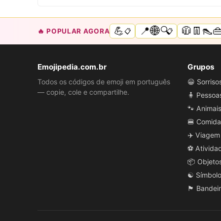
💪
📍🌐🔍
🧥👖👠
🔥 POPULAR AGORA
📋
📋
Emojipedia.com.br
Grupos
Todos os códigos de emoji em português
😀 Sorris
— copie, cole e compartilhe.
🧍 Pessoa
🐾 Animai
🍔 Comida
✈️ Viagem
⚽ Ativida
📦 Objeto
☯️ Símbol
🏴 Bandei