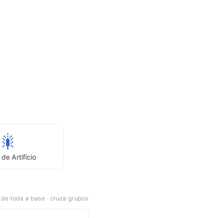
🎇
de Artifício
de toda a base · cruza grupos