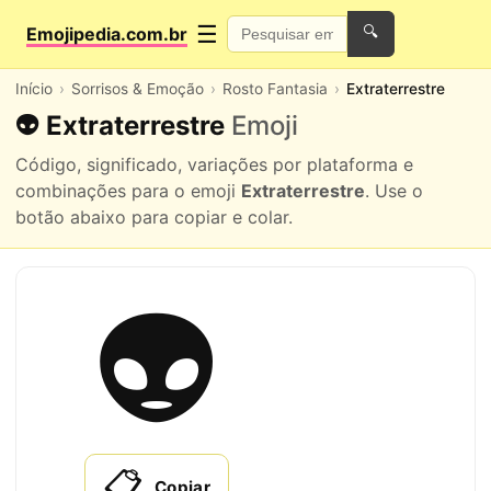
☰
Emojipedia.com.br
🔍
Início
Sorrisos & Emoção
Rosto Fantasia
Extraterrestre
👽 Extraterrestre
Emoji
Código, significado, variações por plataforma e
combinações para o emoji
Extraterrestre
. Use o
botão abaixo para copiar e colar.
👽
📋
Copiar