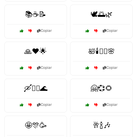
📚☕📝
🕊️🌅🌿
Copiar
Copiar
🙏❤️🌟
🛀🕯️💆‍♂️🌸
Copiar
Copiar
🛶🏊‍♀️🌊
🤗💞🌻
Copiar
Copiar
🤩🎊🥳
🥂🍾🎶