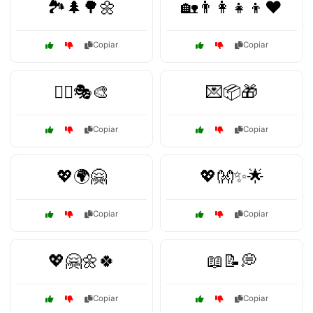
🏞️🌲🌳🌼
🏡👨‍👩‍👧‍👦❤️
Copiar
Copiar
👯‍♂️🎭🎨
💌📦🎁
Copiar
Copiar
💖🌍🤗
💖👐✨🌟
Copiar
Copiar
💖🤗🌼🍀
📖📝💭
Copiar
Copiar