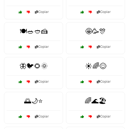
Copiar
Copiar
🍽️🥗🥙🍰
🤩🥳🎊
Copiar
Copiar
🦋🐦🌻🌞
☀️🌈😊
Copiar
Copiar
🌅🌙⭐
🌈🌊🏖️
Copiar
Copiar