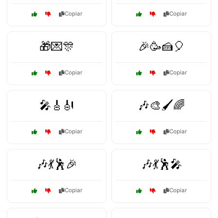
Copiar
Copiar
🎁💌🎊
🎉🥳🍰🎈
Copiar
Copiar
🎤🎸🎻
🎶🎨🖌️🌈
Copiar
Copiar
🎶💃🕺🎉
🎶💃🕺🎤
Copiar
Copiar