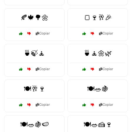
🍂🍁🌳🌼
🍞🍷🥂🎉
Copiar
Copiar
🍵🍃🧘
🍵🧘🌼🌿
Copiar
Copiar
🍽️🥂🍷
🍽️🥗🍇
Copiar
Copiar
🍽️🥗🍇🍉
🍽️🥗🍰🍷