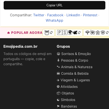
Copiar URL
Compartilhar:
Twitter
·
Facebook
·
LinkedIn
·
Pinterest
·
WhatsApp
🦉
🇵🇸🌍🕊️
🌹🌺🌼🌸
🔥 POPULAR AGORA
📋
📋
📋
Emojipedia.com.br
Grupos
Todos os códigos de emoji em
😀 Sorrisos & Emoção
português — copie, cole e
🧍 Pessoas & Corpo
compartilhe.
🐾 Animais & Natureza
🍔 Comida & Bebida
✈️ Viagem & Lugares
⚽ Atividades
📦 Objetos
☯️ Símbolos
🏴 Bandeiras