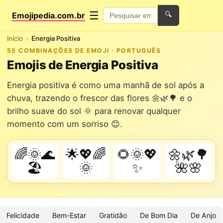
☰
Emojipedia.com.br
🔍
Início
Energia Positiva
55 COMBINAÇÕES DE EMOJI · PORTUGUÊS
Emojis de Energia Positiva
Energia positiva é como uma manhã de sol após a
chuva, trazendo o frescor das flores 🌼🌿🌳 e o
brilho suave do sol 🌞 para renovar qualquer
momento com um sorriso 😊.
🌈🌞🌊
🌟💖🌈
🌻🌞💖
🌼🌿🌳
🏖️
🌞
✨
🌺🌸
Felicidade
Bem-Estar
Gratidão
De Bom Dia
De Anjo