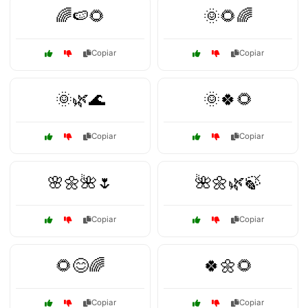
🌈🍉🌻
🌞🌻🌈
Copiar
Copiar
🌞🌿🌊
🌞🍀🌻
Copiar
Copiar
🌸🌼🌺🌷
🌺🌼🌿🍃
Copiar
Copiar
🌻😊🌈
🍀🌼🌻
Copiar
Copiar