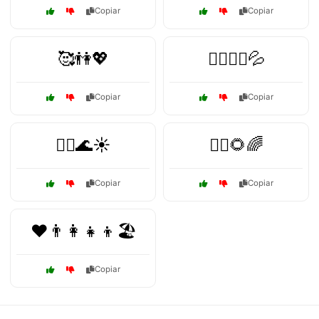
Copiar
Copiar
🥰👫💖
🧖‍♂️🧖‍♀️💦
Copiar
Copiar
🧘‍♀️🌊☀️
🧘‍♀️🌻🌈
Copiar
Copiar
❤️👨‍👩‍👧‍👦🏖️
Copiar