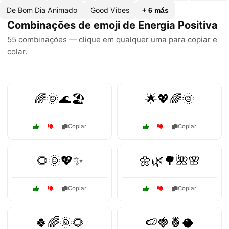
De Bom Dia Animado
Good Vibes
+ 6 más
Combinações de emoji de Energia Positiva
55 combinações — clique em qualquer uma para copiar e
colar.
🌈🌞🌊🏖️
🌟💖🌈🌞
Copiar
Copiar
🌻🌞💖✨
🌼🌿🌳🌺🌸
Copiar
Copiar
🍀🌈🌞🌻
🍉🍓🍍🥥