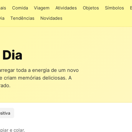
ais
Comida
Viagem
Atividades
Objetos
Símbolos
Dia
Tendências
Novidades
 Dia
rregar toda a energia de um novo
 criam memórias deliciosas. A
rado.
sitiva
iar e colar.