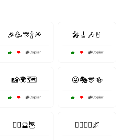
🎉🥳🎊🍾🎆
🎤🎸🎶🤘
Copiar
Copiar
📸🌍🗺️
😜🎭🎊🍻
Copiar
Copiar
🧙‍♀️🔮🦉
🧙‍♂️🧚‍♀️🌌