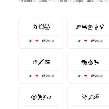
79 combinações — clique em qualquer uma para copi
🌀💥🤯
🍕🍔🍟🍦🍹
Copiar
Copiar
🎨🖍️🖼️
🎭🎪🎠
Copiar
Copiar
😝🕺💃🎶
🚀🌌🌈