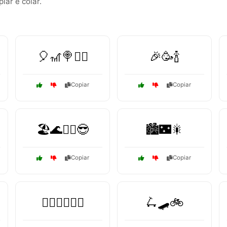
ar e colar.
🎈🎢🍭🤹‍♂️
🎉🥳🍾
Copiar
Copiar
🏖️🌊🏄‍♂️😎
🏙️🌃🎇
Copiar
Copiar
🚴‍♂️🏃‍♀️🧗‍♂️
🛴🛹🚲