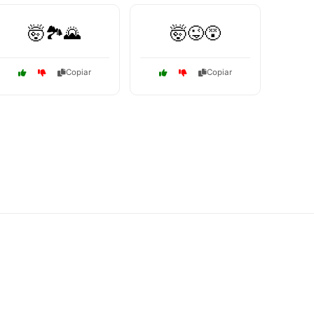
🤯🏞️🌄
🤯😜😵
Copiar
Copiar