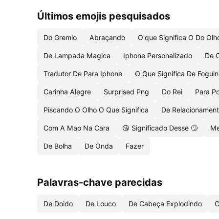
Últimos emojis pesquisados
Do Gremio
Abraçando
O'que Significa O Do Olh
De Lampada Magica
Iphone Personalizado
De 
Tradutor De Para Iphone
O Que Significa De Fogui
Carinha Alegre
Surprised Png
Do Rei
Para Po
Piscando O Olho O Que Significa
De Relacionament
Com A Mao Na Cara
😘 Significado Desse 🙄
Me
De Bolha
De Onda
Fazer
Palavras-chave parecidas
De Doido
De Louco
De Cabeça Explodindo
C