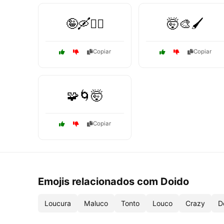
🤪🛶🚣‍♂️
🤯🎨🖌️
Copiar
Copiar
🧩🌀🤯
Copiar
Emojis relacionados com Doido
Loucura
Maluco
Tonto
Louco
Crazy
D