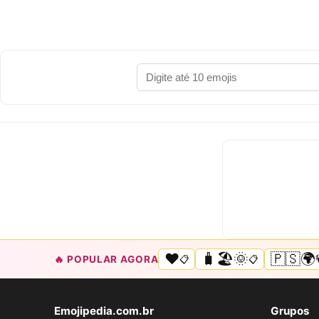
❤️
🧳🏖️🌞
🇵🇸🌍
🔥 POPULAR AGORA
📋
📋
Emojipedia.com.br
Grupos