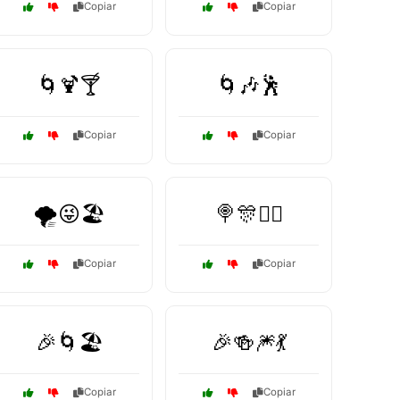
Copiar
Copiar
🌀🍹🍸
🌀🎶🕺
Copiar
Copiar
🌪️😜🏖️
🍭🎊🤹‍♂️
Copiar
Copiar
🎉🌀🏖️
🎉🍻🎆💃
Copiar
Copiar