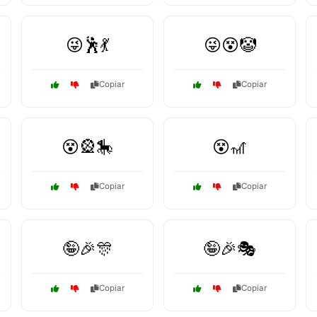
😜🕺💃
😜😵🤡
Copiar
Copiar
😵🎡🎠
😵🎢
Copiar
Copiar
🤪🎉🎊
🤪🎉🎭
Copiar
Copiar