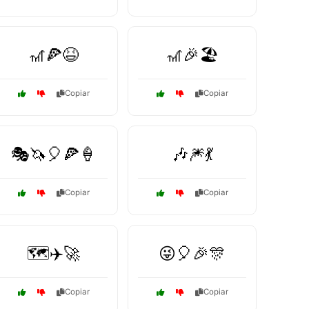
🎢🍕😆
🎢🎉🏖️
Copiar
Copiar
🎭🦄🎈🍕🍦
🎶🎆💃
Copiar
Copiar
🗺️✈️🚀
😜🎈🎉🎊
Copiar
Copiar