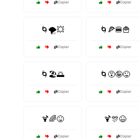
Copiar
Copiar
🌀🌪️💥
🌀🍕🍔🍟
Copiar
Copiar
🌀🏖️🌅
🌀😵🤪😜
Copiar
Copiar
🍹🌈😝
🍹🎊😆
Copiar
Copiar