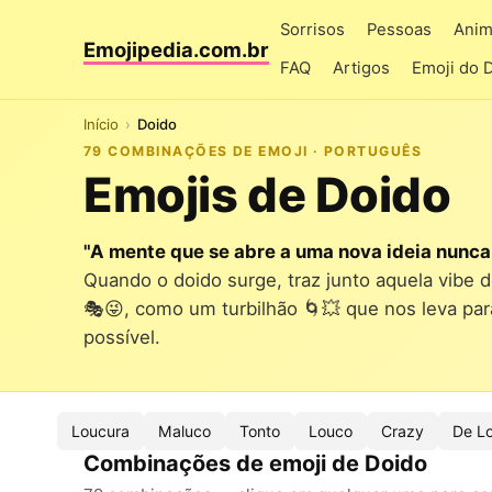
Sorrisos
Pessoas
Anim
Emojipedia.com.br
FAQ
Artigos
Emoji do 
Início
Doido
79 COMBINAÇÕES DE EMOJI · PORTUGUÊS
Emojis de Doido
"A mente que se abre a uma nova ideia nunca 
Quando o doido surge, traz junto aquela vibe d
🎭😜, como um turbilhão 🌀💥 que nos leva p
possível.
Loucura
Maluco
Tonto
Louco
Crazy
De L
Combinações de emoji de Doido