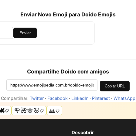
Enviar Novo Emoji para Doido Emojis
Enviar
Compartilhe Doido com amigos
Copiar URL
Compartilhar:
Twitter
·
Facebook
·
LinkedIn
·
Pinterest
·
WhatsApp
️
🌹🌺🌼🌸
🙏
📋
📋
📋
Descobrir