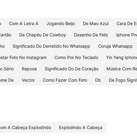
o
Com A Letra A
Jogando Beijo
De Mao Azul
Cara De E
Cartão
De Chapéu De Cowboy
Desenho De Feliz
Iphone Png
nho
Significado Do Derretido No Whatsapp
Coruja Whatsapp
star Foto No Instagram
Como Por No Teclado
Yin Yang Iphon
o Sério
Raposa
Significado Do De Coração
Música Com Re
me De
Vector
Como Fazer Com Foto
Db
De Fogo Signi
om A Cabeça Explodindo
Explodindo A Cabeça