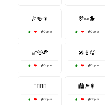
🎉🍻🎇
🎊🍬🎠
Copiar
Copiar
🎢😆🍕
🎤🎸😜
Copiar
Copiar
🏄‍♂️🌊🤪
🏙️🎆🎇
Copiar
Copiar