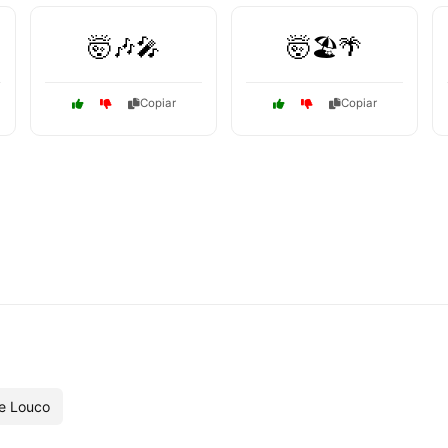
🤯🎶🎤
🤯🏖️🌴
Copiar
Copiar
e Louco