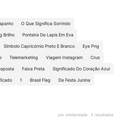
spanto
O Que Significa Sorrindo
 Brilho
Ponteira De Lapis Em Eva
Símbolo Capricórnio Preto E Branco
Eye Png
e
Telemarketing
Viagem Instagram
Crus
sposta
Faixa Preta
Significado Do Coração Azul
ficado
1
Brasil Flag
De Festa Junina
por similaridade · 5 resultados