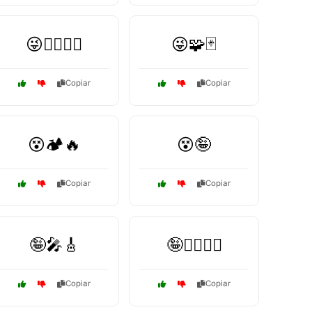
😜🧗‍♂️🧗‍♀️
😜🧩🃏
Copiar
Copiar
😵🏕️🔥
😵🤪
Copiar
Copiar
🤪🎤🎸
🤪🏄‍♂️🏄‍♀️
Copiar
Copiar