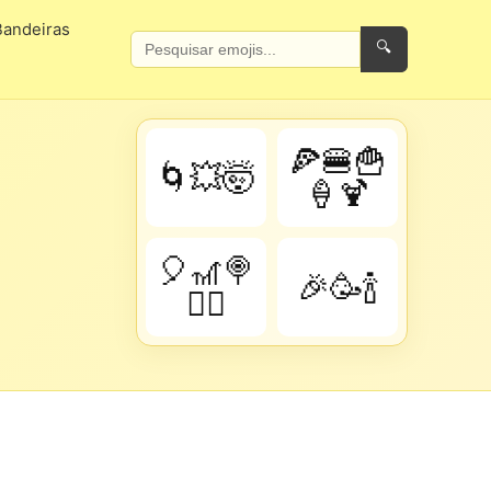
Bandeiras
🔍
🍕🍔🍟
🌀💥🤯
🍦🍹
🎈🎢🍭
🎉🥳🍾
🤹‍♂️