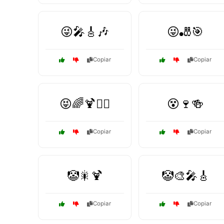
😜🎤🎸🎶
😜🎳🎯
Copiar
Copiar
😝🌈🍹🏄‍♂️
😵🍷🍻
Copiar
Copiar
🤡🎇🍹
🤡🎨🎤🎸
Copiar
Copiar