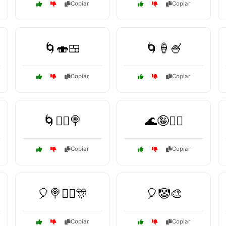
Copiar
Copiar
🌀🍣🍱
🌀🍦🍧
Copiar
Copiar
🌀🤹‍♀️🍭
🌊🤪🏄‍♀️
Copiar
Copiar
🎈🍭🤹‍♂️🎊
🎈🤡🎨
Copiar
Copiar