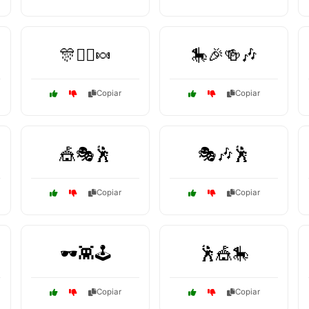
🎊🤹‍♀️🍬
🎠🎉🍻🎶
Copiar
Copiar
🎪🎭🕺
🎭🎶🕺
Copiar
Copiar
🕶️👾🕹️
🕺🎪🎠
Copiar
Copiar