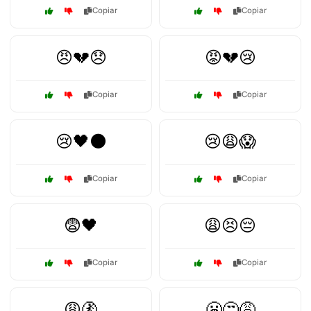
Copiar
Copiar
😠💔😞
😡💔😢
Copiar
Copiar
😢🖤🌑
😢😩😱
Copiar
Copiar
😨🖤
😩😣😔
Copiar
Copiar
😩🚷
😬😒😩