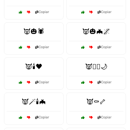
Copiar
Copiar
👿🎃🕷️
👿🎃🦇🌌
Copiar
Copiar
👿🕯️🖤
👿🧛‍♂️🌙
Copiar
Copiar
👿🪄🕯️🦇
👿⚰️🦴
Copiar
Copiar