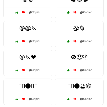
Copiar
Copiar
😰😱🔪
😱🌀
Copiar
Copiar
😵🔪🖤
🚫😠👎
Copiar
Copiar
🦹‍♂️🌑🧛‍♀️
🧙‍♀️🌑🔮🕸️
Copiar
Copiar