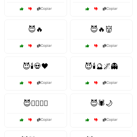
Copiar
Copiar
😈🔥
😈🔥👹
Copiar
Copiar
😈🕯️💀🖤
😈🕯️🔮🌌👻
Copiar
Copiar
😈🕵️‍♂️🧛‍♂️
😈🕷️🌙
Copiar
Copiar