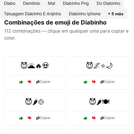
Diabo
Demônio
Mal
Diabinho Png
Do Diabinho
Tatuagem Diabinho E Anjinho
Diabinho Iphone
+ 5 más
Combinações de emoji de Diabinho
112 combinações — clique em qualquer uma para copiar e
colar.
😈🌋🔥💀
😈🌌⭐🌙
Copiar
Copiar
😈🌶️🍲
😈🌶️🍽️
Copiar
Copiar