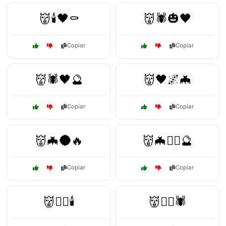
👹🕯️🖤⚰️
👹🕷️🎃🖤
Copiar
Copiar
👹🕷️🖤🔮
👹🖤🌌🦇
Copiar
Copiar
👹🦇🌑🔥
👹🦇🧙‍♀️🔮
Copiar
Copiar
👹🧙‍♂️🕯️
👹🧙‍♂️🕷️