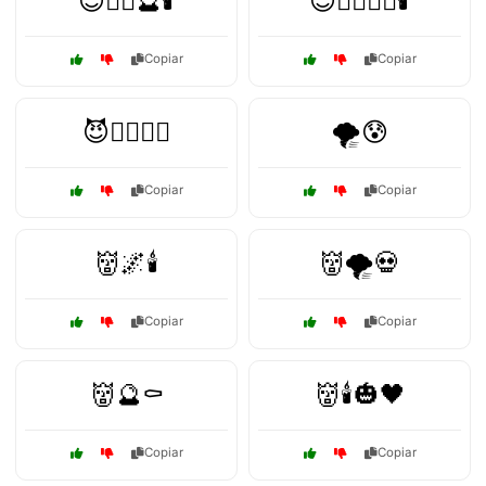
😈🧙‍♂️🔮🕯️
😈🧛‍♂️🧙‍♀️🕯️
Copiar
Copiar
😈🧟‍♂️🧟‍♀️
🌪️😰
Copiar
Copiar
👹🌌🕯️
👹🌪️💀
Copiar
Copiar
👹🔮⚰️
👹🕯️🎃🖤
Copiar
Copiar