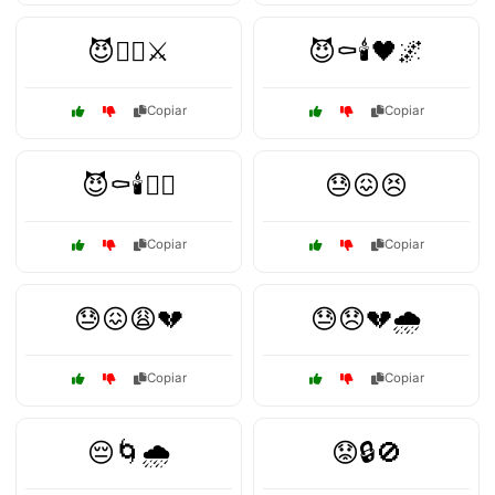
😈🧟‍♂️⚔️
😈⚰️🕯️🖤🌌
Copiar
Copiar
😈⚰️🕯️🧛‍♂️
😓😖😣
Copiar
Copiar
😓😖😩💔
😓😞💔🌧️
Copiar
Copiar
😔🌀🌧️
😟🔒🚫