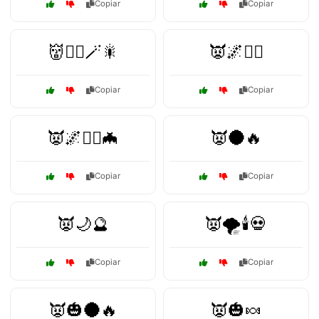
Copiar
Copiar
👹🧙‍♂️🪄🎇
👿🌌🧙‍♀️
Copiar
Copiar
👿🌌🧛‍♀️🦇
👿🌑🔥
Copiar
Copiar
👿🌙🔮
👿🌪️🕯️💀
Copiar
Copiar
👿🎃🌑🔥
👿🎃🍬