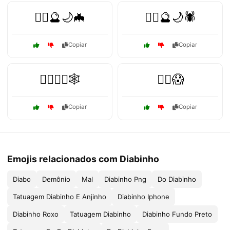
🧙‍♀️🔮🌙🦇
🧙‍♂️🔮🌙🕷️
Copiar
Copiar
🧙‍♂️🧟‍♂️🕸️
🧟‍♂️😱
Copiar
Copiar
Emojis relacionados com Diabinho
Diabo
Demônio
Mal
Diabinho Png
Do Diabinho
Tatuagem Diabinho E Anjinho
Diabinho Iphone
Diabinho Roxo
Tatuagem Diabinho
Diabinho Fundo Preto