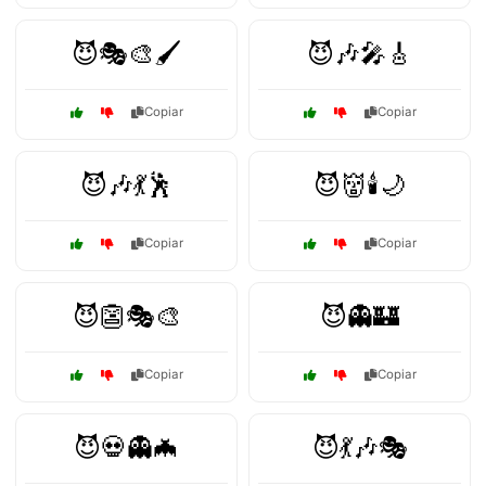
😈🎭🎨🖌️
😈🎶🎤🎸
Copiar
Copiar
😈🎶💃🕺
😈👹🕯️🌙
Copiar
Copiar
😈👺🎭🎨
😈👻🏰
Copiar
Copiar
😈💀👻🦇
😈💃🎶🎭