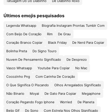
Tatuagem Do Do Diabinho
De Diabinho Roxo
Últimos emojis pesquisados
Legenda Whatsapp
Biografia Instagram Prontas Tumblr Com
Com Beijo De Coração
Rim
De Grau
Coração Branco Copiar
Black Friday
De Nerd Para Copiar
Bolinha Preta
Do Signo Touro
Nuvem De Pensamento Significado
De Desprezo
Vasco Whatsapp
Youtube Para Copiar
No Mac
Cocozinho Png
Com Carinha De Coração
O Que Significa O Piscando
Olhos Arregalados Significado
Não Binario
Moyai
De Gato Para Copiar
Megaphone
Coração Pegando Fogo Iphone
Worried
De Planeta
Beijo Gif
Do Sono
Com Estrela Nos Olhos Significado