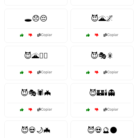
🕳️😞😔
😈🌋🌌
Copiar
Copiar
😈🌋🧛‍♀️
😈🎭🎇
Copiar
Copiar
😈🎭🕷️🦇
😈🏰🕯️👻
Copiar
Copiar
😈💀🌙🦇
😈💀🔮🌑