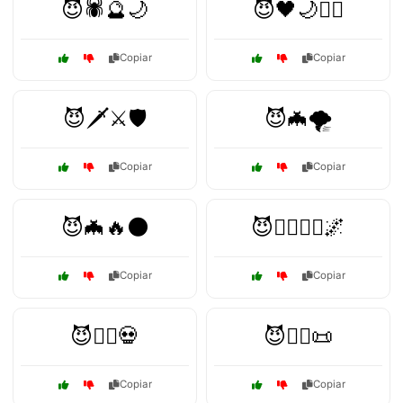
😈🕷️🔮🌙
😈🖤🌙🧙‍♂️
Copiar
Copiar
😈🗡️⚔️🛡️
😈🦇🌪️
Copiar
Copiar
😈🦇🔥🌑
😈🦹‍♂️🧛‍♂️🌌
Copiar
Copiar
😈🧙‍♀️💀
😈🧙‍♀️📜
Copiar
Copiar