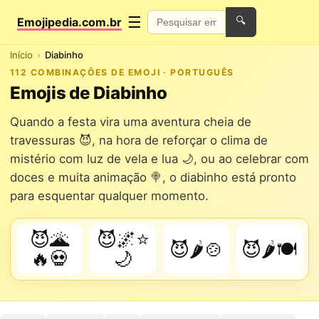
☰
Emojipedia.com.br
🔍
Início
Diabinho
112 COMBINAÇÕES DE EMOJI · PORTUGUÊS
Emojis de Diabinho
Quando a festa vira uma aventura cheia de
travessuras 😈, na hora de reforçar o clima de
mistério com luz de vela e lua 🌙, ou ao celebrar com
doces e muita animação 🍭, o diabinho está pronto
para esquentar qualquer momento.
😈🌋
😈🌌⭐
😈🌶️🍲
😈🌶️🍽️
🔥💀
🌙