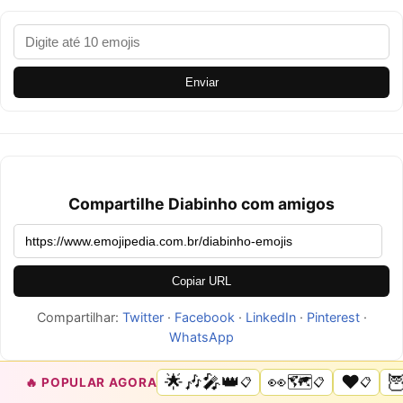
Enviar
Compartilhe Diabinho com amigos
Copiar URL
Compartilhar:
Twitter
·
Facebook
·
LinkedIn
·
Pinterest
·
WhatsApp
🌟🎶🎤👑
👀🗺️
❤️

🔥 POPULAR AGORA
📋
📋
📋