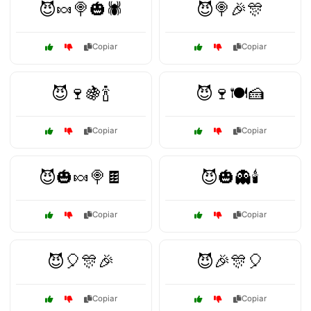
😈🍬🍭🎃🕷️
😈🍭🎉🎊
Copiar
Copiar
😈🍷🍇🍾
😈🍷🍽️🍰
Copiar
Copiar
😈🎃🍬🍭🍫
😈🎃👻🕯️
Copiar
Copiar
😈🎈🎊🎉
😈🎉🎊🎈
Copiar
Copiar