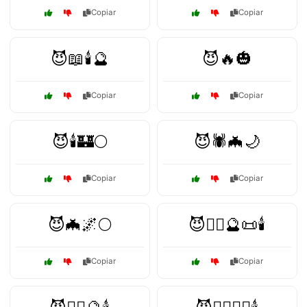
Copiar
Copiar
😈📖🕯️🔮
😈🔥🎃
Copiar
Copiar
😈🕯️🏰🌕
😈🕷️🦇🌙
Copiar
Copiar
😈🦇🌌🌕
😈🧙‍♂️🔮📜🕯️
Copiar
Copiar