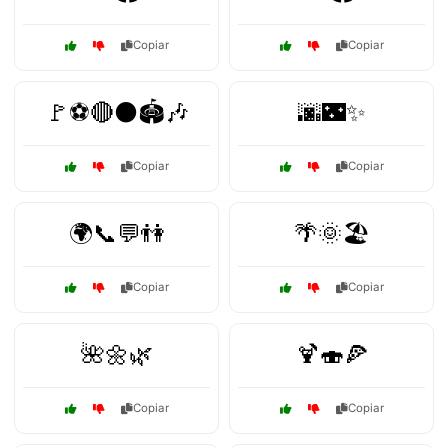
Copiar
Copiar
🚩⚽🔴⚫🏟️🎶
🌆🌃✨
Copiar
Copiar
🌍📞💬👫
🌴🌞🏖️
Copiar
Copiar
🌺🌼🌿
🍹🍣🍕
Copiar
Copiar