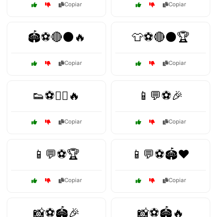
Copiar
Copiar
🏟️⚽🔴⚫🔥
👕⚽🔴⚫🏆
Copiar
Copiar
👟⚽🏃‍♂️🔥
📱💬⚽🎉
Copiar
Copiar
📱💬⚽🏆
📱💬⚽🏟️❤️
Copiar
Copiar
📸⚽🏟️🎉
📸⚽🏟️🔥