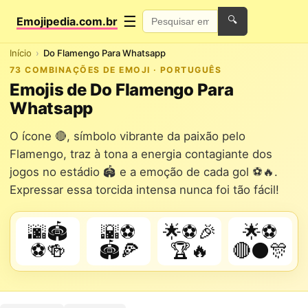
☰
Emojipedia.com.br
🔍
Início
Do Flamengo Para Whatsapp
73 COMBINAÇÕES DE EMOJI · PORTUGUÊS
Emojis de Do Flamengo Para
Whatsapp
O ícone 🔴, símbolo vibrante da paixão pelo
Flamengo, traz à tona a energia contagiante dos
jogos no estádio 🏟️ e a emoção de cada gol ⚽🔥.
Expressar essa torcida intensa nunca foi tão fácil!
🌆🏟️
🌇⚽
🌟⚽🎉
🌟⚽
⚽🍻
🏟️🍕
🏆🔥
🔴⚫🎊