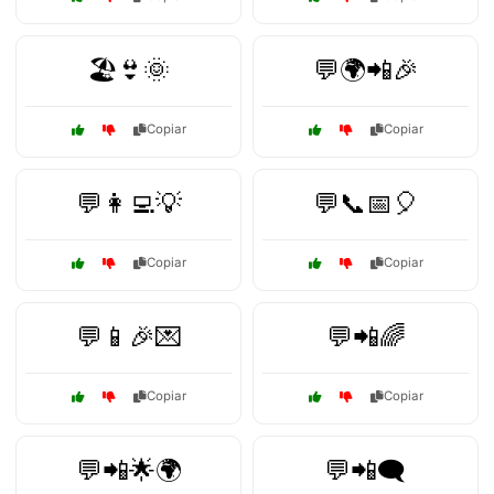
🏖️👙🌞
💬🌍📲🎉
Copiar
Copiar
💬👩‍💻💡
💬📞📅🎈
Copiar
Copiar
💬📱🎉💌
💬📲🌈
Copiar
Copiar
💬📲🌟🌍
💬📲🗨️