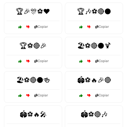
🏆🎉🎊⚽❤️
🏆🎶⚽🔴⚫
Copiar
Copiar
🏆⚽🔴🎉
🏖️⚽🔴⚫🍹
Copiar
Copiar
🏖️⚽🔴⚫🍻
🏟️⚽🔥🎉🔴
Copiar
Copiar
🏟️⚽🔥🎤
🏟️⚽🔴🎶