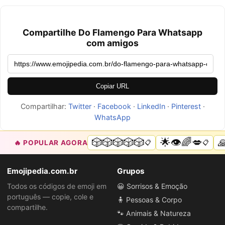
Compartilhe Do Flamengo Para Whatsapp
com amigos
Copiar URL
Compartilhar:
Twitter
·
Facebook
·
LinkedIn
·
Pinterest
·
WhatsApp
🎲🎲🎲🎲🎲
🌟👁️🌈💋

🔥 POPULAR AGORA
📋
📋
Emojipedia.com.br
Grupos
Todos os códigos de emoji em
😀 Sorrisos & Emoção
português — copie, cole e
🧍 Pessoas & Corpo
compartilhe.
🐾 Animais & Natureza