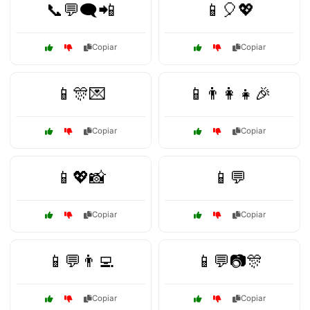
📞💬🗨️📲
📱🎈💖
Copiar
Copiar
📱🎊💌
📱👨‍👩‍👧🎉
Copiar
Copiar
📱💖📸
📱💬
Copiar
Copiar
📱💬👨‍💻
📱💬📷🎊
Copiar
Copiar