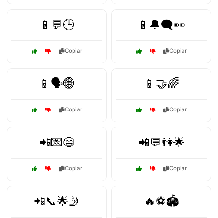
📱💬🕒
📱🔔🗨️👀
Copiar
Copiar
📱🗣️🌐
📱🤝🌈
Copiar
Copiar
📲💌😄
📲💬👫🌟
Copiar
Copiar
📲📞🌟🤳
🔥⚽🏟️