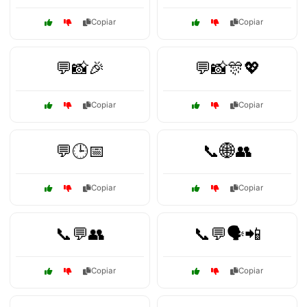
Copiar
Copiar
💬📸🎉
💬📸🎊💖
Copiar
Copiar
💬🕒📅
📞🌐👥
Copiar
Copiar
📞💬👥
📞💬🗣️📲
Copiar
Copiar