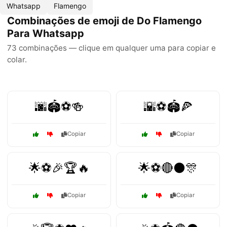
Whatsapp
Flamengo
Combinações de emoji de Do Flamengo
Para Whatsapp
73 combinações — clique em qualquer uma para copiar e
colar.
🌆🏟️⚽🍻
🌇⚽🏟️🍕
Copiar
Copiar
🌟⚽🎉🏆🔥
🌟⚽🔴⚫🎊
Copiar
Copiar