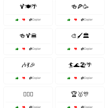
🍹🍽️🌴
🍻🍕🥳
Copiar
Copiar
🍻🍹🍔
🎨🖌️🏛️
Copiar
Copiar
🎶💃🎉
🏄🌊🏖️🌴
Copiar
Copiar
🏄‍♂️🌅
🏆🥇🎊
Copiar
Copiar