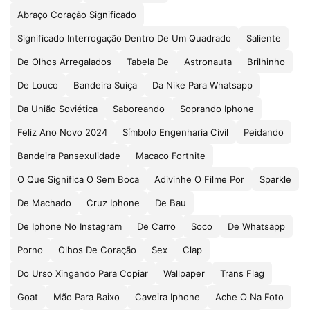
Abraço Coração Significado
Significado Interrogação Dentro De Um Quadrado
Saliente
De Olhos Arregalados
Tabela De
Astronauta
Brilhinho
De Louco
Bandeira Suiça
Da Nike Para Whatsapp
Da União Soviética
Saboreando
Soprando Iphone
Feliz Ano Novo 2024
Símbolo Engenharia Civil
Peidando
Bandeira Pansexulidade
Macaco Fortnite
O Que Significa O Sem Boca
Adivinhe O Filme Por
Sparkle
De Machado
Cruz Iphone
De Bau
De Iphone No Instagram
De Carro
Soco
De Whatsapp
Porno
Olhos De Coração
Sex
Clap
Do Urso Xingando Para Copiar
Wallpaper
Trans Flag
Goat
Mão Para Baixo
Caveira Iphone
Ache O Na Foto