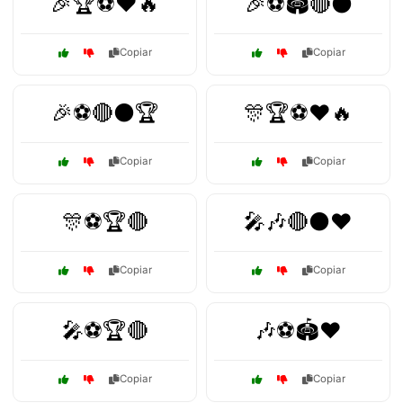
🎉🏆⚽❤️🔥
🎉⚽🏟️🔴⚫
Copiar
Copiar
🎉⚽🔴⚫🏆
🎊🏆⚽❤️🔥
Copiar
Copiar
🎊⚽🏆🔴
🎤🎶🔴⚫❤️
Copiar
Copiar
🎤⚽🏆🔴
🎶⚽🏟️❤️
Copiar
Copiar