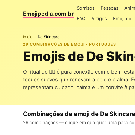
Sorrisos
Pessoas
Anim
Emojipedia.com.br
FAQ
Artigos
Emoji do 
Início
De Skincare
29 COMBINAÇÕES DE EMOJI · PORTUGUÊS
Emojis de De Ski
O ritual do 🧖‍♀️ é pura conexão com o bem-est
toques suaves que renovam a pele e a alma. 
representam cuidado, calma e um convite à pau
Combinações de emoji de De Skincar
29 combinações — clique em qualquer uma para copi