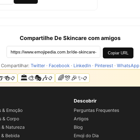
Compartilhe De Skincare com amigos
Copiar URL
Compartilhar:
Twitter
·
Facebook
·
LinkedIn
·
Pinterest
·
WhatsApp
🍺🍻
🏛️🎨🎭🎶
🌈🎊🎉✨
📋
📋
📋
Descobrir
os & Emoção
Perguntas Frequentes
s & Corpo
Artigos
s & Natureza
Blog
 & Bebida
Emoji do Dia