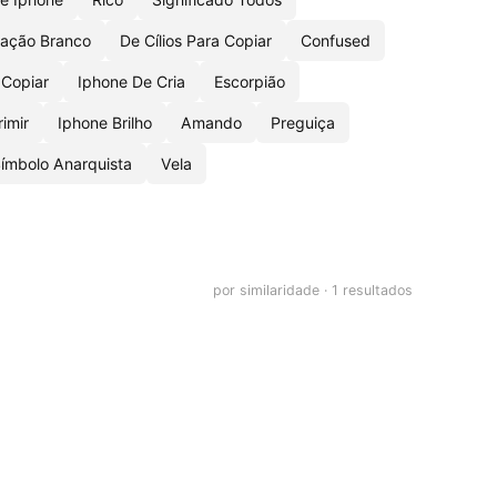
ração Branco
De Cílios Para Copiar
Confused
 Copiar
Iphone De Cria
Escorpião
imir
Iphone Brilho
Amando
Preguiça
ímbolo Anarquista
Vela
por similaridade · 1 resultados