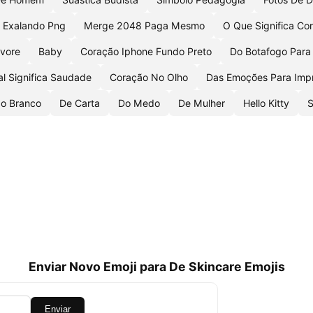
Exalando Png
Merge 2048 Paga Mesmo
O Que Significa Co
vore
Baby
Coração Iphone Fundo Preto
Do Botafogo Para
l Significa Saudade
Coração No Olho
Das Emoções Para Impr
ão Branco
De Carta
Do Medo
De Mulher
Hello Kitty
S
Enviar Novo Emoji para De Skincare Emojis
Enviar