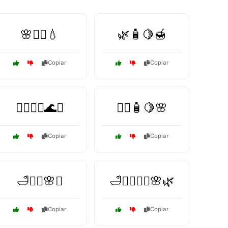
🌸🧖‍♂️💧
🌿🧴🍋🍯
Copiar
Copiar
💆‍♂️🧖‍♀️🌊✨
💆‍♂️🧴🍋🌸
Copiar
Copiar
🛁🧖‍♀️🌸✨
🛁🧖‍♀️💆‍♂️🌸🌿
Copiar
Copiar