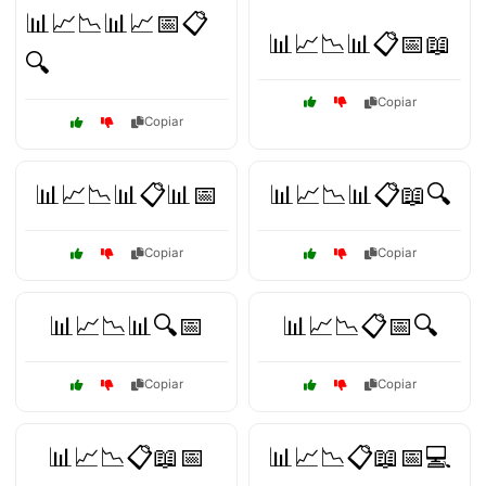
📊📈📉📊📈📅📋
📊📈📉📊📋📅📖
🔍
Copiar
Copiar
📊📈📉📊📋📊📅
📊📈📉📊📋📖🔍
Copiar
Copiar
📊📈📉📊🔍📅
📊📈📉📋📅🔍
Copiar
Copiar
📊📈📉📋📖📅
📊📈📉📋📖📅💻