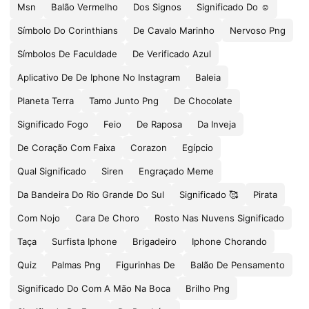
Msn
Balão Vermelho
Dos Signos
Significado Do ☺️
Símbolo Do Corinthians
De Cavalo Marinho
Nervoso Png
Símbolos De Faculdade
De Verificado Azul
Aplicativo De De Iphone No Instagram
Baleia
Planeta Terra
Tamo Junto Png
De Chocolate
Significado Fogo
Feio
De Raposa
Da Inveja
De Coração Com Faixa
Corazon
Egípcio
Qual Significado
Siren
Engraçado Meme
Da Bandeira Do Rio Grande Do Sul
Significado 🥰
Pirata
Com Nojo
Cara De Choro
Rosto Nas Nuvens Significado
Taça
Surfista Iphone
Brigadeiro
Iphone Chorando
Quiz
Palmas Png
Figurinhas De
Balão De Pensamento
Significado Do Com A Mão Na Boca
Brilho Png