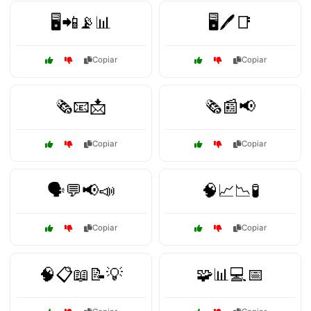
🖥️📲📡📊
🖥️🖊️📑
Copiar
Copiar
🗞️📧📩
🗞️📰📢
Copiar
Copiar
🗣️💬📢📣
🧠📈📉🧪
Copiar
Copiar
🧠📋📖📝💡
🧩📊💻📅