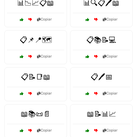
📊📉📈📋📖
📊🔍📋🖊️📖
Copiar
Copiar
📋📌📍🗺️
📋📚📝💻
Copiar
Copiar
📋📝📑📖
📋🖊️📅
Copiar
Copiar
📖📚📜📄
📖📝📊📈
Copiar
Copiar