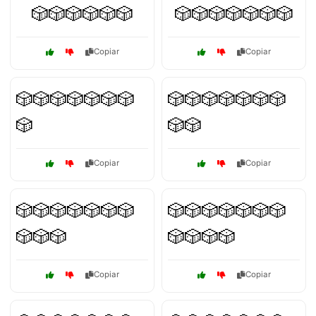
🎲🎲🎲🎲🎲🎲
🎲🎲🎲🎲🎲🎲🎲
Copiar
Copiar
🎲🎲🎲🎲🎲🎲🎲
🎲🎲🎲🎲🎲🎲🎲
🎲
🎲🎲
Copiar
Copiar
🎲🎲🎲🎲🎲🎲🎲
🎲🎲🎲🎲🎲🎲🎲
🎲🎲🎲
🎲🎲🎲🎲
Copiar
Copiar