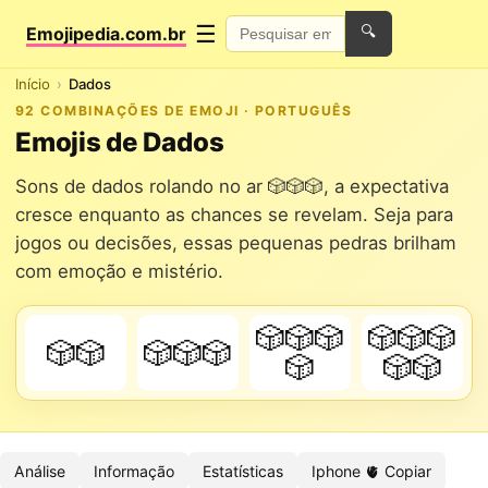
☰
Emojipedia.com.br
🔍
Início
Dados
92 COMBINAÇÕES DE EMOJI · PORTUGUÊS
Emojis de Dados
Sons de dados rolando no ar 🎲🎲🎲, a expectativa
cresce enquanto as chances se revelam. Seja para
jogos ou decisões, essas pequenas pedras brilham
com emoção e mistério.
🎲🎲🎲
🎲🎲🎲
🎲🎲
🎲🎲🎲
🎲
🎲🎲
Análise
Informação
Estatísticas
Iphone 🫀 Copiar