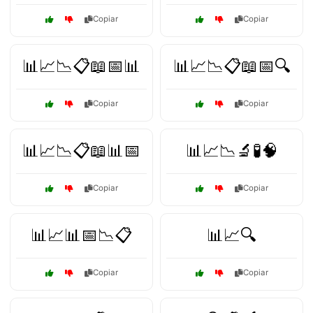
Copiar
Copiar
📊📈📉📋📖📅📊
📊📈📉📋📖📅🔍
Copiar
Copiar
📊📈📉📋📖📊📅
📊📈📉🔬🧪🧠
Copiar
Copiar
📊📈📊📅📉📋
📊📈🔍
Copiar
Copiar