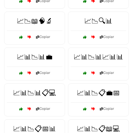
Copiar
Copiar
📈📉📖🧠🔬
📈📉🔍📊
Copiar
Copiar
📈📊📉📊💼
📈📊📉📊📈📊📊
Copiar
Copiar
📈📊📉📊📋💻
📈📊📉📋💼📅
Copiar
Copiar
📈📊📉📋📅📊
📈📊📉📋📖💻