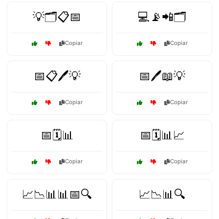
💡🗂️📋📅
💻📡📲🗂️
Copiar
Copiar
📅📋🖊️💡
📅🖊️📖💡
Copiar
Copiar
📅🗓️📊
📅🗓️📊📈
Copiar
Copiar
📈📉📊📊📅🔍
📈📉📊🔍