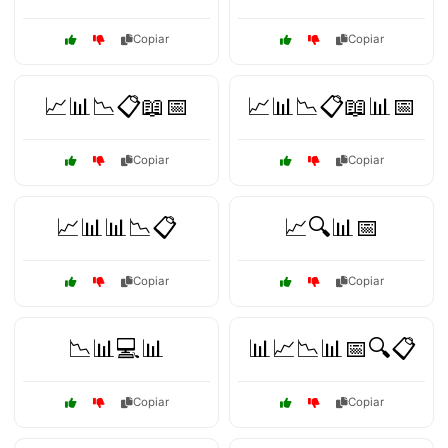
Copiar
Copiar
📈📊📉📋📖📅
📈📊📉📋📖📊📅
Copiar
Copiar
📈📊📊📉📋
📈🔍📊📅
Copiar
Copiar
📉📊💻📊
📊📈📉📊📅🔍📋
Copiar
Copiar