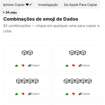
Iphone Copiar ❤🩹
Investigação
Da Apple Para Copiar
+ 34 más
Combinações de emoji de Dados
92 combinações — clique em qualquer uma para copiar e
colar.
🎲🎲
🎲🎲🎲
Copiar
Copiar
🎲🎲🎲🎲
🎲🎲🎲🎲🎲
Copiar
Copiar