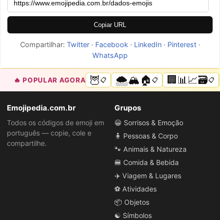
Copiar URL
Compartilhar:
Twitter
·
Facebook
·
LinkedIn
·
Pinterest
·
WhatsApp
🦉
🌨️🏔️🏠
🏢📊📈🗃️
🔥 POPULAR AGORA
📋
📋
📋
Emojipedia.com.br
Grupos
Todos os códigos de emoji em
😀 Sorrisos & Emoção
português — copie, cole e
🧍 Pessoas & Corpo
compartilhe.
🐾 Animais & Natureza
🍔 Comida & Bebida
✈️ Viagem & Lugares
⚽ Atividades
📦 Objetos
☯️ Símbolos