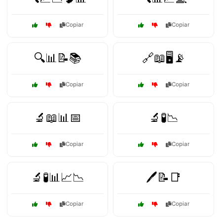
Copiar
Copiar
🔍📊📝📚
🔗📖🖥️📡
Copiar
Copiar
🔬📖📊📅
🔬🧪📉
Copiar
Copiar
🔬🧪📊📈📉
🖊️📝📑
Copiar
Copiar