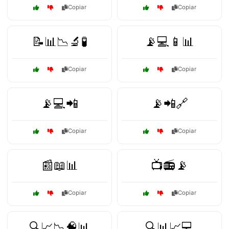
Copiar
Copiar
📝📊📉🔬🧪
📡💻📱📊
Copiar
Copiar
📡💻📲
📡📲🔗
Copiar
Copiar
📰📖📊
📺📻📡
Copiar
Copiar
🔍📈📉🧠📊
🔍📊📈💻