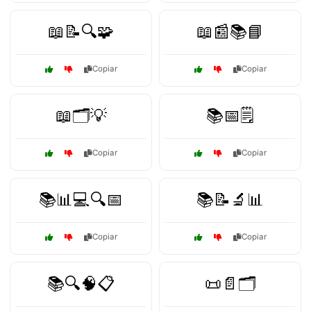
📖📝🔍🧩
📖📰📚📘
Copiar
Copiar
📖🗂️💡
📚📅🗒️
Copiar
Copiar
📚📊💻🔍📅
📚📝🔬📊
Copiar
Copiar
📚🔍🧠📋
📜📄🗂️