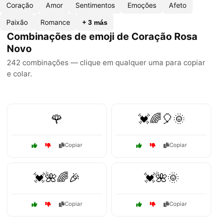
Coração
Amor
Sentimentos
Emoções
Afeto
Paixão
Romance
+ 3 más
Combinações de emoji de Coração Rosa
Novo
242 combinações — clique em qualquer uma para copiar
e colar.
🌹
💓🌈🎈🌞
Copiar
Copiar
💓🌺🌈🎉
💓🌺🌞
Copiar
Copiar