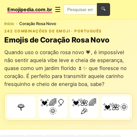
☰
Emojipedia.com.br
🔍
Início
Coração Rosa Novo
242 COMBINAÇÕES DE EMOJI · PORTUGUÊS
Emojis de Coração Rosa Novo
Quando uso o coração rosa novo 💗, é impossível
não sentir aquela vibe leve e cheia de esperança,
quase como um jardim florido 🌷✨ que floresce no
coração. É perfeito para transmitir aquele carinho
fresquinho e cheio de energia boa, sabe?
💓🌈🎈
💓🌺🌈
🌹
💓🌺🌞
🌞
🎉