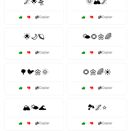
🌌🌟🛸
🌞🏔️🌌
Copiar
Copiar
🌟🌙🪐
🌤️🌻🌼🌈
Copiar
Copiar
🌳🐦🌼🌞
🌻🌼🌈☀️
Copiar
Copiar
🏔️🌤️🌊
🏞️🌌⭐
Copiar
Copiar