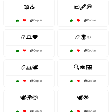
📖⛪
📜🖋️💭
Copiar
Copiar
📿🌅❤️
📿🌍✨
Copiar
Copiar
📿🙏🕊️
🔍👁️🖼️
Copiar
Copiar
🕊️🌍🤲
🕊️🌟
Copiar
Copiar