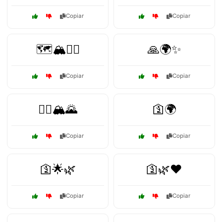
Copiar
Copiar
🗺️🏔️🚶‍♀️
🙏🌍✨
Copiar
Copiar
🚶‍♂️🏔️🌄
🛐🌍
Copiar
Copiar
🛐🌟🌿
🛐🌿❤️
Copiar
Copiar