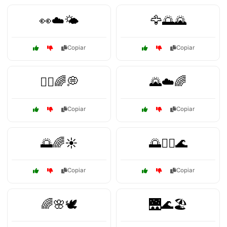
👀☁️🌤️
🦅🌅🌄
Copiar
Copiar
🧘‍♀️🌈💭
🌄☁️🌈
Copiar
Copiar
🌅🌈☀️
🌅🧘‍♂️🌊
Copiar
Copiar
🌈🌸🕊️
🌉🌊🏖️