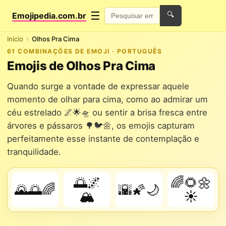
☰
Emojipedia.com.br
🔍
Início
Olhos Pra Cima
61 COMBINAÇÕES DE EMOJI · PORTUGUÊS
Emojis de Olhos Pra Cima
Quando surge a vontade de expressar aquele
momento de olhar para cima, como ao admirar um
céu estrelado 🌌🌟🛸 ou sentir a brisa fresca entre
árvores e pássaros 🌳🐦🌼, os emojis capturam
perfeitamente esse instante de contemplação e
tranquilidade.
🌅🌌
🌈🌻🌼
🌄🌅🌈
🌇🌠🌙
🏔️
☀️