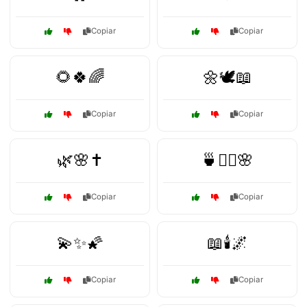
Copiar
Copiar
🌻🍀🌈
🌼🕊️📖
Copiar
Copiar
🌿🌸✝️
🍵🧘‍♂️🌸
Copiar
Copiar
💫✨🌠
📖🕯️🌌
Copiar
Copiar