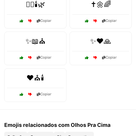
🧘‍♀️🕯️🌿
✝️🌼🌈
Copiar
Copiar
✨📖⛪
✨❤️🙏
Copiar
Copiar
❤️⛪🕯️
Copiar
Emojis relacionados com Olhos Pra Cima