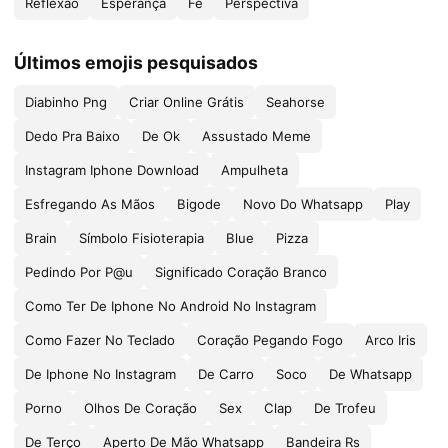
Reflexão
Esperança
Fé
Perspectiva
Últimos emojis pesquisados
Diabinho Png
Criar Online Grátis
Seahorse
Dedo Pra Baixo
De Ok
Assustado Meme
Instagram Iphone Download
Ampulheta
Esfregando As Mãos
Bigode
Novo Do Whatsapp
Play
Brain
Símbolo Fisioterapia
Blue
Pizza
Pedindo Por P@u
Significado Coração Branco
Como Ter De Iphone No Android No Instagram
Como Fazer No Teclado
Coração Pegando Fogo
Arco Iris
De Iphone No Instagram
De Carro
Soco
De Whatsapp
Porno
Olhos De Coração
Sex
Clap
De Trofeu
De Terço
Aperto De Mão Whatsapp
Bandeira Rs