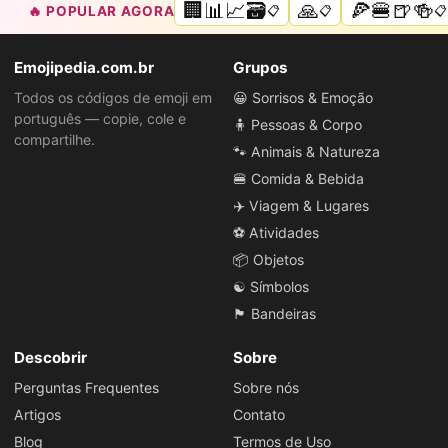
🏢📊📈🗃️
🙏
🍕🍔🍺🍻
🔥 POPULAR AGORA
📋
📋
📋
Emojipedia.com.br
Grupos
Todos os códigos de emoji em
😀 Sorrisos & Emoção
português — copie, cole e
🧍 Pessoas & Corpo
compartilhe.
🐾 Animais & Natureza
🍔 Comida & Bebida
✈️ Viagem & Lugares
⚽ Atividades
📦 Objetos
☯️ Símbolos
🏴 Bandeiras
Descobrir
Sobre
Perguntas Frequentes
Sobre nós
Artigos
Contato
Blog
Termos de Uso