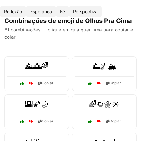
Reflexão
Esperança
Fé
Perspectiva
Combinações de emoji de Olhos Pra Cima
61 combinações — clique em qualquer uma para copiar e
colar.
🌄🌅🌈
🌅🌌🏔️
Copiar
Copiar
🌇🌠🌙
🌈🌻🌼☀️
Copiar
Copiar