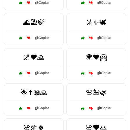
Copiar
Copiar
🌊🏖️🍃
🌌✨🕊️
Copiar
Copiar
🌌❤️🙏
🌍❤️🤗
Copiar
Copiar
🌟✝️📖🙏
🌸🌺🌿
Copiar
Copiar
🌸🌼🍀
🌸❤️🙏