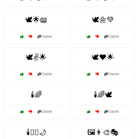
🕊️🌟📖
🕊️🌼💚
Copiar
Copiar
🕊️✌️🌟
🕊️❤️🌟
Copiar
Copiar
🕯️🌈
🕯️🌈🕊️
Copiar
Copiar
🕯️🧘‍♂️🌙
🖼️👨‍🎨🎭