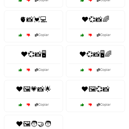
Copiar
Copiar
🫀📸💓💻
❤️💞📸🌈
Copiar
Copiar
❤️💞📸🖥️
❤️💞📸🖥️🌈
Copiar
Copiar
❤️🖼️💗📸🌟
❤️🖼️💞📸
Copiar
Copiar
❤️🖼️🧑‍🤝‍🧑