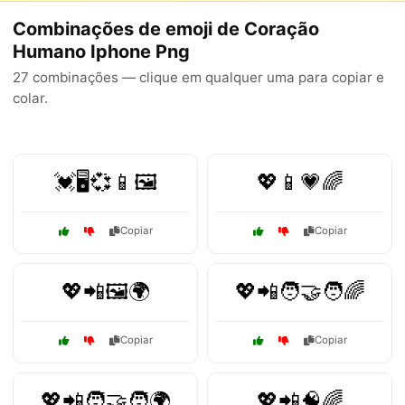
Combinações de emoji de Coração
Humano Iphone Png
27 combinações — clique em qualquer uma para copiar e
colar.
💓🖥️💞📱🖼️
💖📱💗🌈
Copiar
Copiar
💖📲🖼️🌍
💖📲🧑‍🤝‍🧑🌈
Copiar
Copiar
💖📲🧑‍🤝‍🧑🌍
💖📲🧠🌈