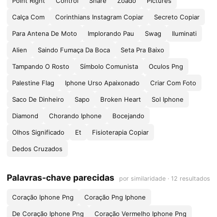
Point Right
Control
Share
Zoado
Pictures
Calça Com
Corinthians Instagram Copiar
Secreto Copiar
Para Antena De Moto
Implorando Pau
Swag
Iluminati
Alien
Saindo Fumaça Da Boca
Seta Pra Baixo
Tampando O Rosto
Símbolo Comunista
Oculos Png
Palestine Flag
Iphone Urso Apaixonado
Criar Com Foto
Saco De Dinheiro
Sapo
Broken Heart
Sol Iphone
Diamond
Chorando Iphone
Bocejando
Olhos Significado
Et
Fisioterapia Copiar
Dedos Cruzados
Palavras-chave parecidas
por similaridade · 12 resultados
Coração Iphone Png
Coração Png Iphone
De Coração Iphone Png
Coração Vermelho Iphone Png