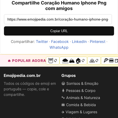
Compartilhe Coração Humano Iphone Png
com amigos
Copiar URL
Compartilhar:
Twitter
·
Facebook
·
LinkedIn
·
Pinterest
·
WhatsApp
🦉
🌨️🏔️🏠
🙏
🍕🍔
🔥 POPULAR AGORA
📋
📋
📋
Emojipedia.com.br
Grupos
Todos os códigos de emoji em
😀 Sorrisos & Emoção
português — copie, cole e
🧍 Pessoas & Corpo
compartilhe.
🐾 Animais & Natureza
🍔 Comida & Bebida
✈️ Viagem & Lugares