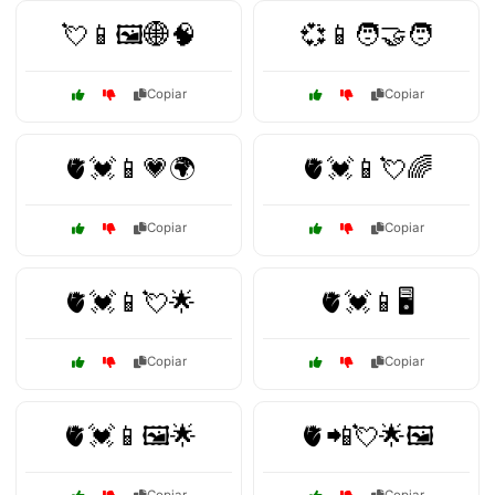
💘📱🖼️🌐🧠
💞📱🧑‍🤝‍🧑
Copiar
Copiar
🫀💓📱💗🌍
🫀💓📱💘🌈
Copiar
Copiar
🫀💓📱💘🌟
🫀💓📱🖥️
Copiar
Copiar
🫀💓📱🖼️🌟
🫀📲💘🌟🖼️