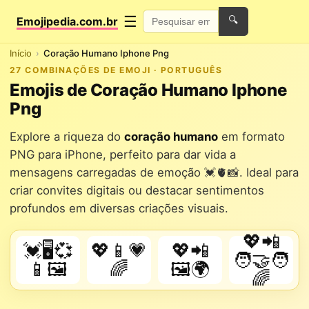
☰
Emojipedia.com.br
🔍
Início
Coração Humano Iphone Png
27 COMBINAÇÕES DE EMOJI · PORTUGUÊS
Emojis de Coração Humano Iphone
Png
Explore a riqueza do
coração humano
em formato
PNG para iPhone, perfeito para dar vida a
mensagens carregadas de emoção 💓🫀📸. Ideal para
criar convites digitais ou destacar sentimentos
profundos em diversas criações visuais.
💖📲
💓🖥️💞
💖📱💗
💖📲
🧑‍🤝‍🧑
📱🖼️
🌈
🖼️🌍
🌈