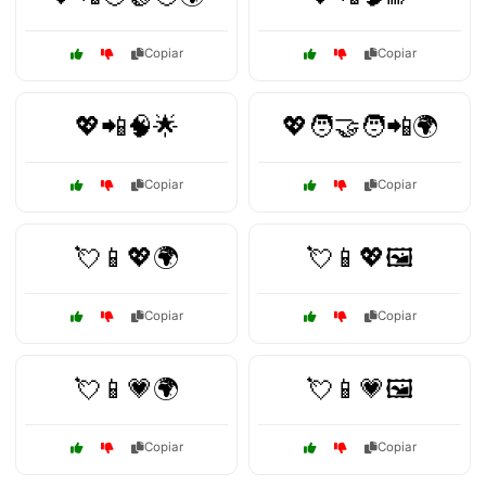
Copiar
Copiar
💖📲🧠🌟
💖🧑‍🤝‍🧑📲🌍
Copiar
Copiar
💘📱💖🌍
💘📱💖🖼️
Copiar
Copiar
💘📱💗🌍
💘📱💗🖼️
Copiar
Copiar