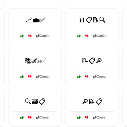
📈💼✅
📊📋📝🔍
Copiar
Copiar
📚✍️✅
📝📋🔎
Copiar
Copiar
🔍🗃️📋
🔎📝📋
Copiar
Copiar