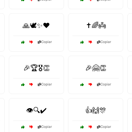
🙏🕊️✨❤️
✝️🌈👼
Copiar
Copiar
🎉🏆🎖️👏
🎉🤗👏
Copiar
Copiar
👁️🔍✔️
👍🙌🎊
Copiar
Copiar