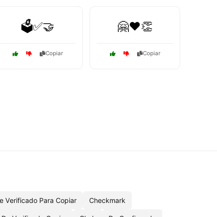
🗳️✅🤝
🤗❤️👏
Copiar
Copiar
e Verificado Para Copiar
Checkmark