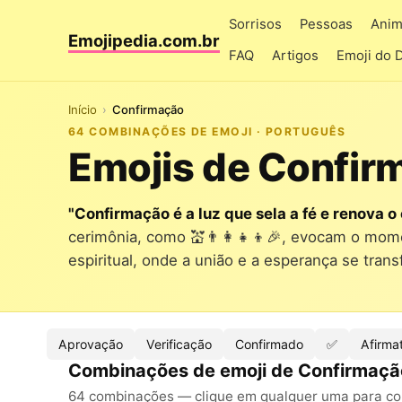
Sorrisos
Pessoas
Anim
Emojipedia.com.br
FAQ
Artigos
Emoji do 
Início
Confirmação
64 COMBINAÇÕES DE EMOJI · PORTUGUÊS
Emojis de Confir
"Confirmação é a luz que sela a fé e renova o
cerimônia, como 💒👨‍👩‍👧‍👦🎉, evocam o mo
espiritual, onde a união e a esperança se tra
Aprovação
Verificação
Confirmado
✅
Afirma
Combinações de emoji de Confirmaçã
64 combinações — clique em qualquer uma para copi