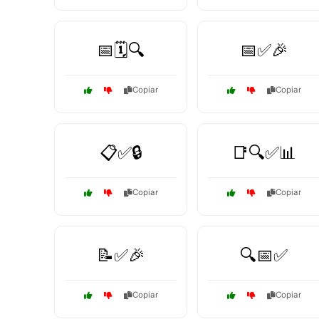
📅🗓️🔍
📅✅🎉
Copiar
Copiar
📋✅🔒
📑🔍✅📊
Copiar
Copiar
📝✅🎉
🔍📅✅
Copiar
Copiar