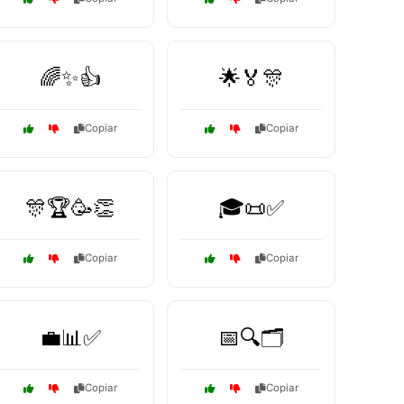
🌈✨👍
🌟🏅🎊
Copiar
Copiar
🎊🏆🥳👏
🎓📜✅
Copiar
Copiar
💼📊✅
📅🔍🗂️
Copiar
Copiar