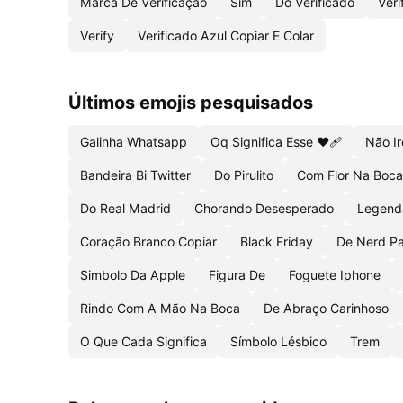
Marca De Verificação
Sim
Do Verificado
Veri
Verify
Verificado Azul Copiar E Colar
Últimos emojis pesquisados
Galinha Whatsapp
Oq Significa Esse ❤️🩹
Não I
Bandeira Bi Twitter
Do Pirulito
Com Flor Na Boc
Do Real Madrid
Chorando Desesperado
Legend
Coração Branco Copiar
Black Friday
De Nerd Pa
Simbolo Da Apple
Figura De
Foguete Iphone
Rindo Com A Mão Na Boca
De Abraço Carinhoso
O Que Cada Significa
Símbolo Lésbico
Trem