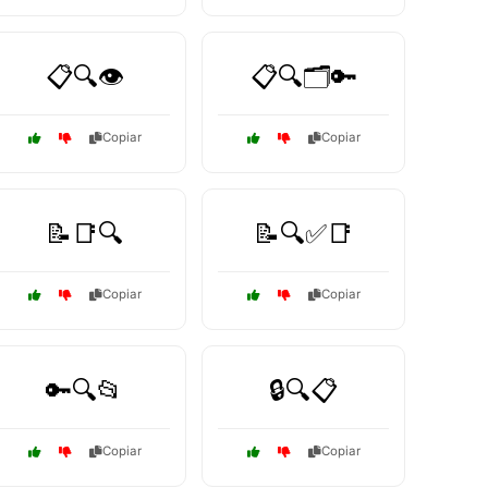
📋🔍👁️
📋🔍🗂️🔑
Copiar
Copiar
📝📑🔍
📝🔍✅📑
Copiar
Copiar
🔑🔍📂
🔒🔍📋
Copiar
Copiar