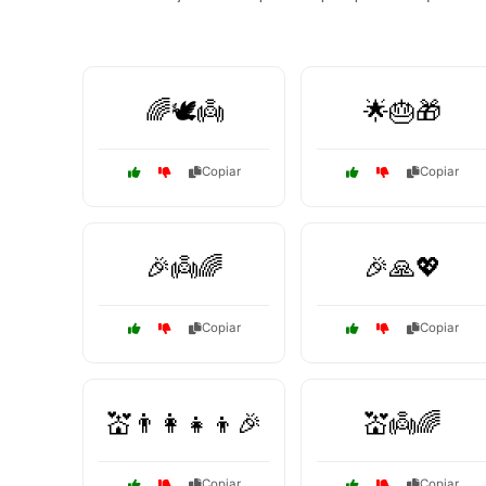
🌈🕊️👼
🌟🎂🎁
Copiar
Copiar
🎉👼🌈
🎉🙏💖
Copiar
Copiar
💒👨‍👩‍👧‍👦🎉
💒👼🌈
Copiar
Copiar