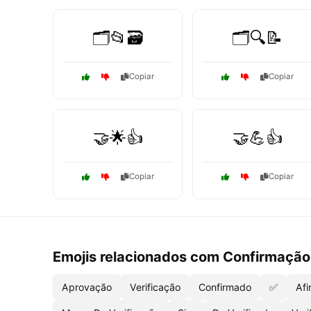
🗂️📂🗃️
🗂️🔍📝
Copiar
Copiar
🤝🌟👍
🤝💪👍
Copiar
Copiar
Emojis relacionados com Confirmação
Aprovação
Verificação
Confirmado
✅
Afi