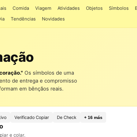
ais
Comida
Viagem
Atividades
Objetos
Símbolos
Dia
Tendências
Novidades
mação
 coração."
Os símbolos de uma
mento de entrega e compromisso
nsformam em bênçãos reais.
tivo
Verificado Copiar
De Check
+ 16 más
o
ar e colar.