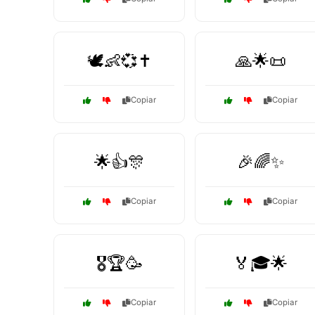
🕊️👶💞✝️
🙏🌟📜
Copiar
Copiar
🌟👍🎊
🎉🌈✨
Copiar
Copiar
🎖️🏆🥳
🏅🎓🌟
Copiar
Copiar