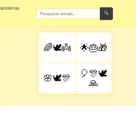
Bandeiras
🔍
🌈🕊️👼
🌟🎂🎁
🎈🎊🕊️
🌸🕊️🎊
🙏