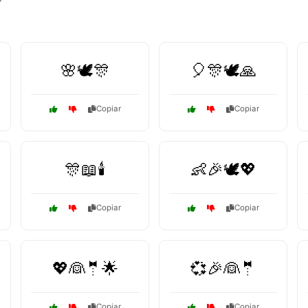
🌸🕊️🎊
🎈🎊🕊️🙏
Copiar
Copiar
🎊📖🕯️
👶🎉🕊️💖
Copiar
Copiar
💖👰🤵🌟
💞🎉👰🤵
Copiar
Copiar