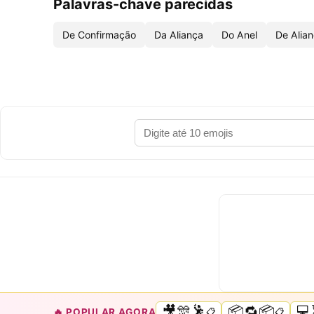
Palavras-chave parecidas
De Confirmação
Da Aliança
Do Anel
De Alia
🎥🎊🕺
📦🔁📦
💻
🔥 POPULAR AGORA
📋
📋