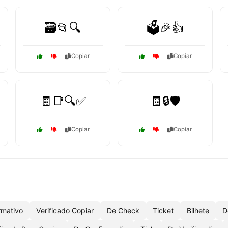
🗃️📂🔍
🗳️🎉👍
Copiar
Copiar
🧾📑🔍✅
🧾🔒🛡️
Copiar
Copiar
rmativo
Verificado Copiar
De Check
Ticket
Bilhete
D