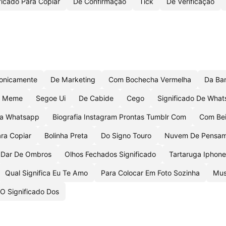
ficado Para Copiar
De Confirmação
Tick
De Verificação
ronicamente
De Marketing
Com Bochecha Vermelha
Da Ban
a Meme
Segoe Ui
De Cabide
Cego
Significado De Wha
a Whatsapp
Biografia Instagram Prontas Tumblr Com
Com Bei
ra Copiar
Bolinha Preta
Do Signo Touro
Nuvem De Pensame
Dar De Ombros
Olhos Fechados Significado
Tartaruga Iphone
Qual Significa Eu Te Amo
Para Colocar Em Foto Sozinha
Mus
O Significado Dos