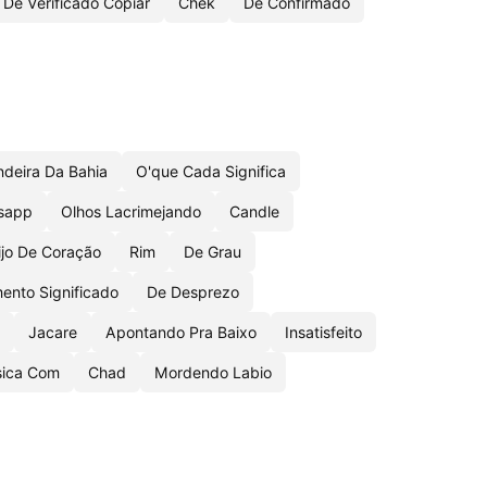
De Verificado Copiar
Chek
De Confirmado
deira Da Bahia
O'que Cada Significa
tsapp
Olhos Lacrimejando
Candle
jo De Coração
Rim
De Grau
nto Significado
De Desprezo
Jacare
Apontando Pra Baixo
Insatisfeito
ica Com
Chad
Mordendo Labio