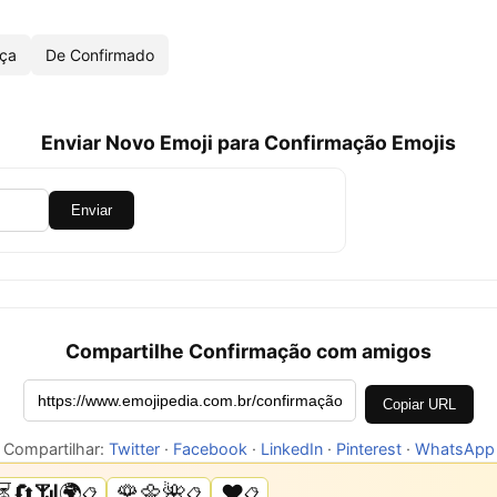
nça
De Confirmado
Enviar Novo Emoji para Confirmação Emojis
Enviar
Compartilhe Confirmação com amigos
Copiar URL
Compartilhar:
Twitter
·
Facebook
·
LinkedIn
·
Pinterest
·
WhatsApp
⏳🔄📶🌍
🌹🌼🌺
❤️
📋
📋
📋