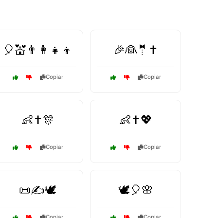
🎈💒👨‍👩‍👧‍👦
🎉👰🤵✝️
Copiar
Copiar
👶✝️🎊
👶✝️💖
Copiar
Copiar
📜✍️🕊️
🕊️🎈🌸
Copiar
Copiar