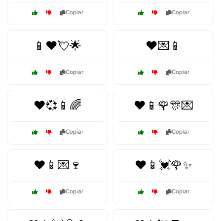
Copiar
Copiar
📱❤️💘🌟
❤️💌📱
Copiar
Copiar
❤️💞📱🌈
❤️📱🌹🎊💌
Copiar
Copiar
❤️📱💌🍷
❤️📱💓🌹✨
Copiar
Copiar