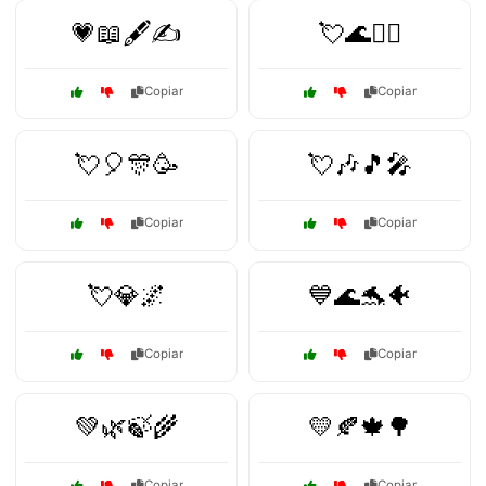
💗📖🖋️✍️
💘🌊🏄‍♂️
Copiar
Copiar
💘🎈🎊🥳
💘🎶🎵🎤
Copiar
Copiar
💘💎🌌
💙🌊🐬🐠
Copiar
Copiar
💚🌿🍃🌾
💛🍂🍁🌳
Copiar
Copiar