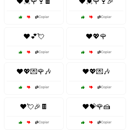
❤️💓🌹🍷🍫
❤️💓🌹🍷🎉
Copiar
Copiar
❤️💕💘
❤️💖🌹
Copiar
Copiar
❤️💖💌🌹🎶
❤️💖💌🎶
Copiar
Copiar
❤️💘🎉🍫
❤️💝🌹🍰
Copiar
Copiar