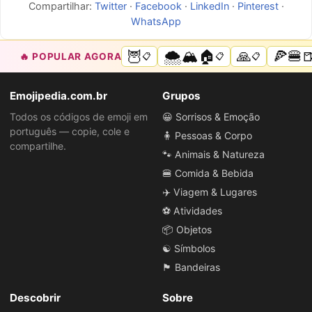
Compartilhar:
Twitter
·
Facebook
·
LinkedIn
·
Pinterest
·
WhatsApp
🦉
🌨️🏔️🏠
🙏
🍕🍔
🔥 POPULAR AGORA
📋
📋
📋
Emojipedia.com.br
Grupos
Todos os códigos de emoji em
😀 Sorrisos & Emoção
português — copie, cole e
🧍 Pessoas & Corpo
compartilhe.
🐾 Animais & Natureza
🍔 Comida & Bebida
✈️ Viagem & Lugares
⚽ Atividades
📦 Objetos
☯️ Símbolos
🏴 Bandeiras
Descobrir
Sobre