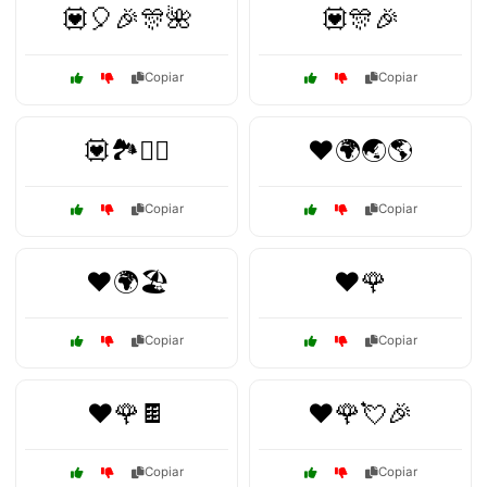
💟🎈🎉🎊🌺
💟🎊🎉
Copiar
Copiar
💟🏞️🚶‍♀️
❤️🌍🌏🌎
Copiar
Copiar
❤️🌍🏖️
❤️🌹
Copiar
Copiar
❤️🌹🍫
❤️🌹💘🎉
Copiar
Copiar