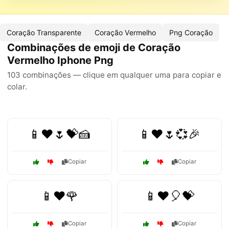
Coração Transparente
Coração Vermelho
Png Coração
Combinações de emoji de Coração
Vermelho Iphone Png
103 combinações — clique em qualquer uma para copiar e
colar.
📱❤️🌷💝🍰
📱❤️🌷💞🎉
Copiar
Copiar
📱❤️🌹
📱❤️🎈💝
Copiar
Copiar