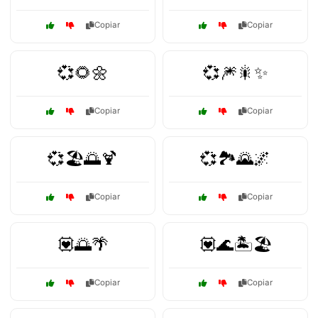
Copiar
Copiar
💞🌻🌼
💞🎆🎇✨
Copiar
Copiar
💞🏖️🌅🍹
💞🏞️🌄🌌
Copiar
Copiar
💟🌅🌴
💟🌊🏝️🏖️
Copiar
Copiar