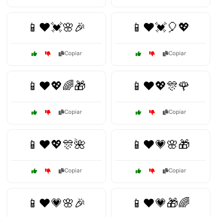
📱❤️💓🌸🎉
📱❤️💓🎈💖
Copiar
Copiar
📱❤️💖🌈🎁
📱❤️💖🎊🌹
Copiar
Copiar
📱❤️💖🎊🌺
📱❤️💗🌸🎁
Copiar
Copiar
📱❤️💗🌸🎉
📱❤️💗🎁🌈