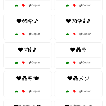
Copiar
Copiar
❤️💏🌹🎵
❤️💏🌹🕯️🎵
Copiar
Copiar
❤️💏🕯️🎵
❤️💑🌹
Copiar
Copiar
❤️💑🌹🍽️
❤️💑🎶🎈
Copiar
Copiar