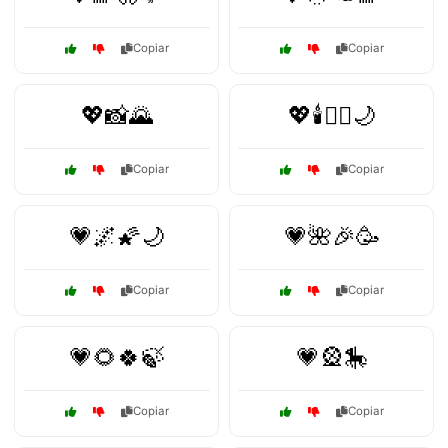
Copiar
Copiar
💖📸🌄
💖🕯️🧘‍♂️🌙
Copiar
Copiar
💗🌌🌠🌙
💗🌺🎉🥳
Copiar
Copiar
💗🌻🍀🍃
💗🎡🎠
Copiar
Copiar