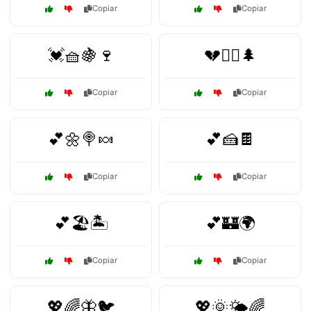
Copiar
Copiar
💓🧺🍇🍷
💔🚴‍♂️🌲
Copiar
Copiar
💕🌼🍭🍬
💕🍰🍫
Copiar
Copiar
💕🏖️🏝️
💕🏰🌍
Copiar
Copiar
💖🌈🦋🐦
💖🌞🌤️🌈