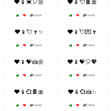
❤️📱💓🎈🌼
❤️📱💘🍫🎀
Copiar
Copiar
❤️📱💘🍷✨
❤️📱💘💌🍷
Copiar
Copiar
❤️📱💝🍰🌼
❤️📱💝🎈💖
Copiar
Copiar
❤️📱💞🍫🎀
❤️📱💞🍰✨
Copiar
Copiar