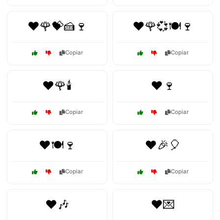
❤️🌹💝🍰🍷
❤️🌹💞🍽️🍷
Copiar
Copiar
❤️🌹🕯️
❤️🍷
Copiar
Copiar
❤️🍽️🍷
❤️🎉🎈
Copiar
Copiar
❤️🎶
❤️💌