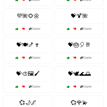
💜🌺🌻🌼
💝🍹🌺
Copiar
Copiar
💝🍽️🍤🍷
💝🎂🎈🥂
Copiar
Copiar
💝🎨🖼️🖌️
💝🕊️🌊🌅
Copiar
Copiar
💞🌙🌌
💞🌹💫