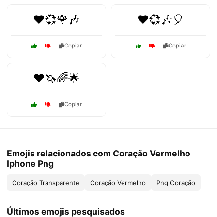
❤️💞🌹🎶
❤️💞🎶🎈
Copiar
Copiar
❤️🦄🌈🌟
Copiar
Emojis relacionados com Coração Vermelho
Iphone Png
Coração Transparente
Coração Vermelho
Png Coração
Últimos emojis pesquisados