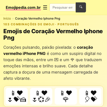
☰
Emojipedia.com.br
🔍
Início
Coração Vermelho Iphone Png
103 COMBINAÇÕES DE EMOJI · PORTUGUÊS
Emojis de Coração Vermelho Iphone
Png
Corações pulsando, paixão pixelada: o
coração
vermelho iPhone PNG
é como um suspiro digital no
toque das mãos, entre um 💌 e um 🌹 que traduzem
emoções intensas e brilho suave. Cada detalhe
captura a doçura de uma mensagem carregada de
afeto vibrante.
📱❤️
📱❤️
📱❤️
📱❤️
🌷💝🍰
🌷💞🎉
🌹
🎈💝