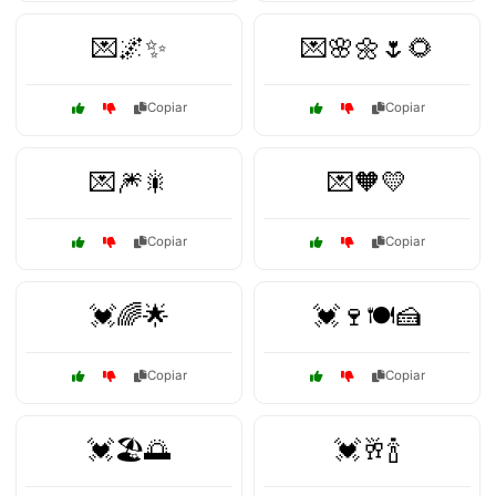
💌🌌✨
💌🌸🌼🌷🌻
Copiar
Copiar
💌🎆🎇
💌🧡💛
Copiar
Copiar
💓🌈🌟
💓🍷🍽️🍰
Copiar
Copiar
💓🏖️🌅
💓🥂🍾