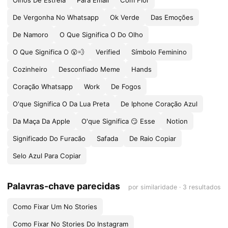
Olhos De Estrela
Para Email
Com Flor
De Vergonha No Whatsapp
Ok Verde
Das Emoções
De Namoro
O Que Significa O Do Olho
O Que Significa O 😮💨
Verified
Símbolo Feminino
Cozinheiro
Desconfiado Meme
Hands
Coração Whatsapp
Work
De Fogos
O'que Significa O Da Lua Preta
De Iphone Coração Azul
Da Maça Da Apple
O'que Significa 😏 Esse
Notion
Significado Do Furacão
Safada
De Raio Copiar
Selo Azul Para Copiar
Palavras-chave parecidas
por similaridade · 3 resultados
Como Fixar Um No Stories
Como Fixar No Stories Do Instagram