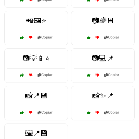
📲🖼️⭐
📷🌈💾
Copiar
Copiar
📷💡📱⭐
📷💻📌
Copiar
Copiar
📸📍💾
📸✨📍
Copiar
Copiar
🖼️📍💾