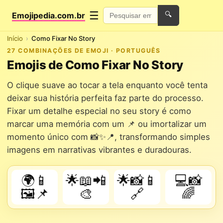
☰
Emojipedia.com.br
🔍
Início
Como Fixar No Story
27 COMBINAÇÕES DE EMOJI · PORTUGUÊS
Emojis de Como Fixar No Story
O clique suave ao tocar a tela enquanto você tenta
deixar sua história perfeita faz parte do processo.
Fixar um detalhe especial no seu story é como
marcar uma memória com um 📌 ou imortalizar um
momento único com 📸✨📍, transformando simples
imagens em narrativas vibrantes e duradouras.
🌍📱
🌟📖📲
🌟📸📱
💻📸
🖼️📌
🎨
🔗
🌈