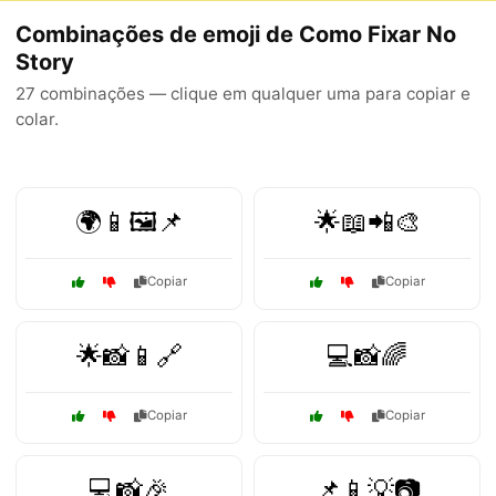
Combinações de emoji de Como Fixar No
Story
27 combinações — clique em qualquer uma para copiar e
colar.
🌍📱🖼️📌
🌟📖📲🎨
Copiar
Copiar
🌟📸📱🔗
💻📸🌈
Copiar
Copiar
💻📸🎉
📌📱💡📷