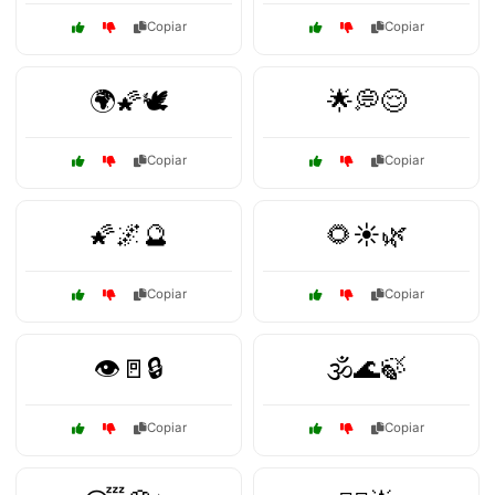
Copiar
Copiar
🌍🌠🕊️
🌟💭😌
Copiar
Copiar
🌠🌌🔮
🌻☀️🌿
Copiar
Copiar
👁️🚪🔒
🕉️🌊🍃
Copiar
Copiar