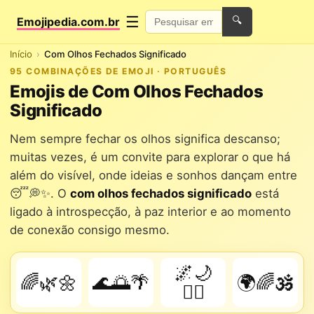
☰
Emojipedia.com.br
🔍
Início
Com Olhos Fechados Significado
95 COMBINAÇÕES DE EMOJI · PORTUGUÊS
Emojis de Com Olhos Fechados
Significado
Nem sempre fechar os olhos significa descanso;
muitas vezes, é um convite para explorar o que há
além do visível, onde ideias e sonhos dançam entre
😴💭✨. O
com olhos fechados significado
está
ligado à introspecção, à paz interior e ao momento
de conexão consigo mesmo.
🌌🌙
🌈🌿🌼
🌊🌅🌴
🌍🌈🕉️
🧘‍♂️