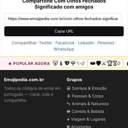
Compartilhe Com Olhos Fechados
Significado com amigos
Copiar URL
Compartilhar:
Twitter
·
Facebook
·
LinkedIn
·
Pinterest
·
WhatsApp
🐻📱💖🌹✨
👑🛡️⚔️🏆🎖️
🔥 POPULAR AGORA
📋
📋
Emojipedia.com.br
Grupos
Todos os códigos de emoji em
😀 Sorrisos & Emoção
português — copie, cole e
🧍 Pessoas & Corpo
compartilhe.
🐾 Animais & Natureza
🍔 Comida & Bebida
✈️ Viagem & Lugares
⚽ Atividades