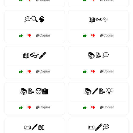
💭🔍🧠
📖👀✨
Copiar
Copiar
📖👓🖋️
📚📝💭
Copiar
Copiar
📚📝🧑‍🏫
📚🖊️📝💡
Copiar
Copiar
📜🖊️📖
📜🖋️💭