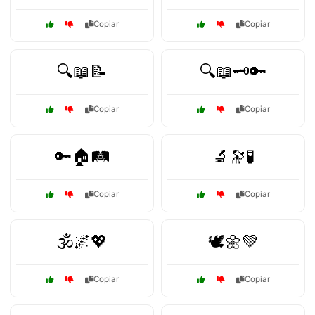
Copiar
Copiar
🔍📖📝
🔍📖🗝️🔑
Copiar
Copiar
🔑🏠🛤️
🔬🔭🧪
Copiar
Copiar
🕉️🌌💖
🕊️🌼💚
Copiar
Copiar