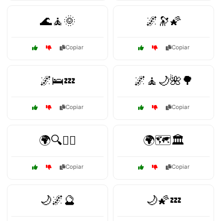
🌊🧘🌞
🌌🔭🌠
Copiar
Copiar
🌌🛌💤
🌌🧘🌙🌺🌳
Copiar
Copiar
🌍🔍🧘‍♂️
🌍🗺️🏛️
Copiar
Copiar
🌙🌌🔮
🌙🌠💤