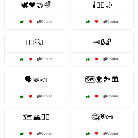
🕊️❤️🤝🌈
🕯️🧘‍♂️🌙
Copiar
Copiar
🕵️‍♂️🔍📜
🗝️🔒🔓
Copiar
Copiar
🗣️💬📣
🗺️🌍🏞️🏛️
Copiar
Copiar
🗺️🏔️🚶‍♀️
🤔💭📜
Copiar
Copiar