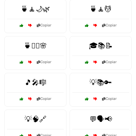
🍵🧘🌙🌿
🍵🧘💆
Copiar
Copiar
🍵🧘‍♂️🌸
🎓📚📝
Copiar
Copiar
🎵🎤🎼
💡📚🔑
Copiar
Copiar
💡🧠🔗
💬🗣️📢
Copiar
Copiar