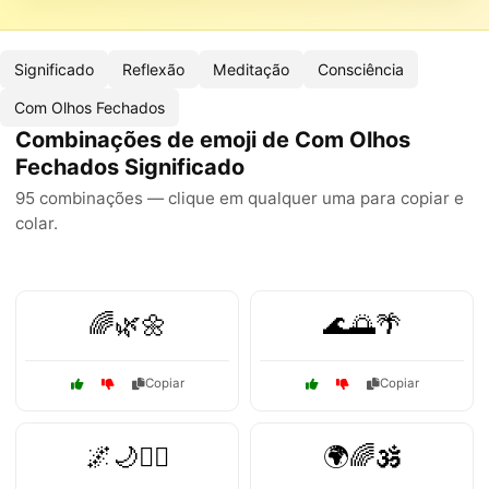
Significado
Reflexão
Meditação
Consciência
Com Olhos Fechados
Combinações de emoji de Com Olhos
Fechados Significado
95 combinações — clique em qualquer uma para copiar e
colar.
🌈🌿🌼
🌊🌅🌴
Copiar
Copiar
🌌🌙🧘‍♂️
🌍🌈🕉️