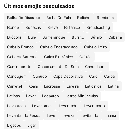
Últimos emojis pesquisados
Bolha De Discurso
Bolha De Fala
Boliche
Bombeira
Bonde
Bonecas
Breve
Britânico
Broadcasting
Brócolis
Bule
Bumerangue
Burrito
Búfalo
Cabana
Cabelo Branco
Cabelo Encaracolado
Cabelo Loiro
Cabeça-Batendo
Caixa Eletrônico
Caixão
Caminhonete
Cancelamento De Som
Candelabro
Canoagem
Canudo
Capa Decorativa
Caro
Carpa
Carretel
Koala
Lacrosse
Lareira
Laticínios
Latina
Latinas
Lavar
Leopardo
Letras Minúsculas
Levantada
Levantadas
Levantado
Levantando
Levantando Pesos
Leve
Leveza
Levitando
Lhama
Ligados
Ligar