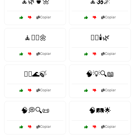
🧘🌿🍵🌼
🧘🕉️🌌
Copiar
Copiar
🧘🧘‍♀️🌼
🧘‍♀️🕯️🌿
Copiar
Copiar
🧘‍♂️🌊🍃
🧠💡🔍📖
Copiar
Copiar
🧠💭🔍📜
🧠🛤️🌟
Copiar
Copiar