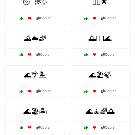
😴💭✨
🧘‍♂️🌟
Copiar
Copiar
🌄☁️🌈
🌅🧘‍♂️🌊
Copiar
Copiar
🌊🌴🏝️
🌊🏖️🍃
Copiar
Copiar
🌊🏖️🏝️
🌊🧘🌈🌅
Copiar
Copiar