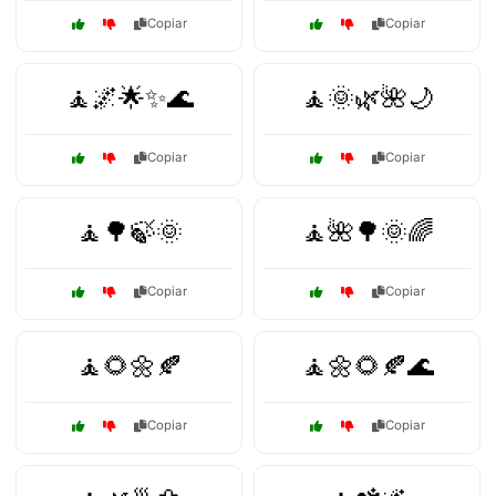
Copiar
Copiar
🧘🌌🌟✨🌊
🧘🌞🌿🌺🌙
Copiar
Copiar
🧘🌳🍃🌞
🧘🌺🌳🌞🌈
Copiar
Copiar
🧘🌻🌼🍂
🧘🌼🌻🍂🌊
Copiar
Copiar