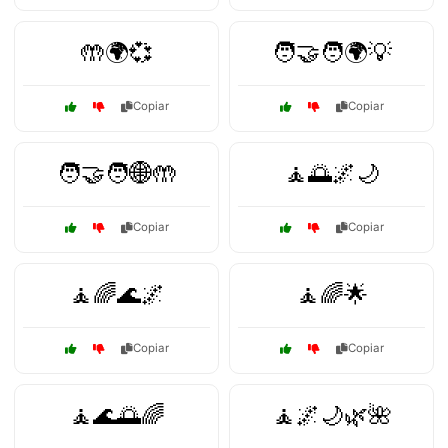
🤲🌍💞
🧑‍🤝‍🧑🌍💡
Copiar
Copiar
🧑‍🤝‍🧑🌐🤲
🧘🌅🌌🌙
Copiar
Copiar
🧘🌈🌊🌌
🧘🌈🌟
Copiar
Copiar
🧘🌊🌅🌈
🧘🌌🌙🌿🌺