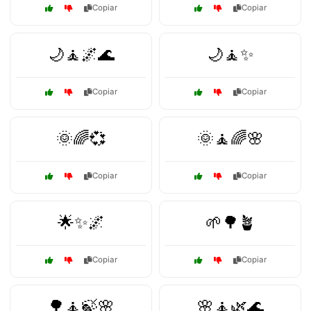
Copiar
Copiar
🌙🧘🌌🌊
🌙🧘✨
Copiar
Copiar
🌞🌈💞
🌞🧘🌈🌸
Copiar
Copiar
🌟✨🌌
🌱🌳🪴
Copiar
Copiar
🌳🧘🍃🌸
🌸🧘🌿🌊