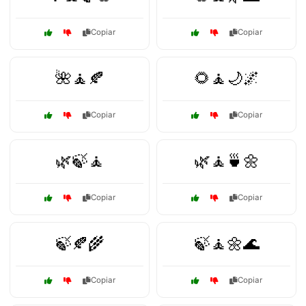
Copiar
Copiar
🌺🧘🍂
🌻🧘🌙🌌
Copiar
Copiar
🌿🍃🧘
🌿🧘🍵🌼
Copiar
Copiar
🍃🍂🌾
🍃🧘🌼🌊
Copiar
Copiar