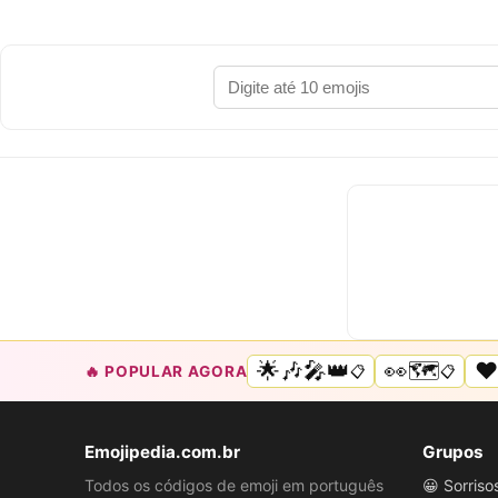
🌟🎶🎤👑
👀🗺️
❤
🔥 POPULAR AGORA
📋
📋
Emojipedia.com.br
Grupos
Todos os códigos de emoji em português
😀 Sorris