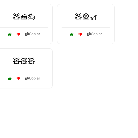
🧸🍰🎂
🧸🎡🎢
Copiar
Copiar
🧸🧸🧸
Copiar