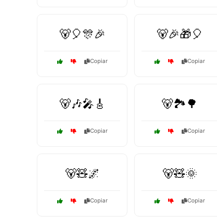
🐻🎈🎊🎉
🐻🎉🎁🎈
Copiar
Copiar
🐻🎶🎤🎸
🐻🏞️🌳
Copiar
Copiar
🐻🧸🌌
🐻🧸🌞
Copiar
Copiar