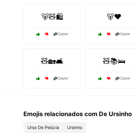
🐻🧸🛍️
🐻❤️
Copiar
Copiar
🧸🏡🛋️
🧸📚🛌
Copiar
Copiar
Emojis relacionados com De Ursinho
Urso De Pelúcia
Ursinho