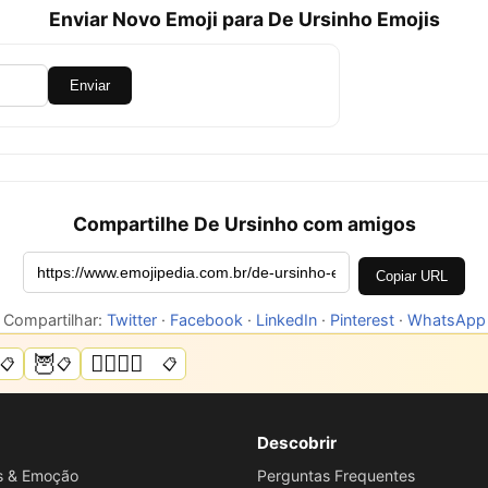
Enviar Novo Emoji para De Ursinho Emojis
Enviar
Compartilhe De Ursinho com amigos
Copiar URL
Compartilhar:
Twitter
·
Facebook
·
LinkedIn
·
Pinterest
·
WhatsApp
️
🦉
🏳️‍🌈🌈💜
📋
📋
📋
Descobrir
os & Emoção
Perguntas Frequentes