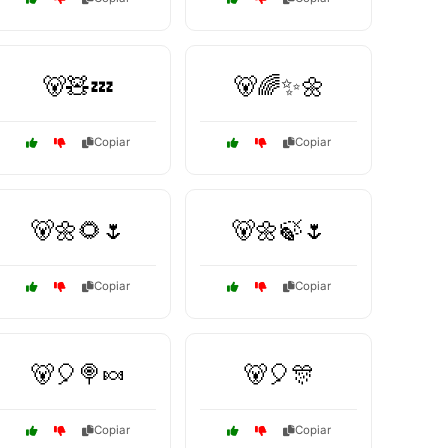
🐻🧸💤
🐻🌈✨🌼
Copiar
Copiar
🐻🌼🌻🌷
🐻🌼🍃🌷
Copiar
Copiar
🐻🎈🍭🍬
🐻🎈🎊
Copiar
Copiar