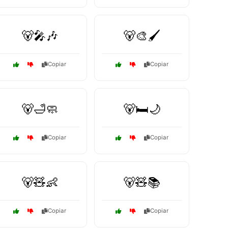
🐻🎤🎶
🐻🎨🖌️
Copiar
Copiar
🐻🛁🧼
🐻🛏️🌙
Copiar
Copiar
🐻🧸👶
🐻🧸📚
Copiar
Copiar