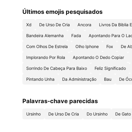
Últimos emojis pesquisados
Xd
De Urso De Cria
Ancora
Livros Da Biblia 
Bandeira Alemanha
Fada
Apontando Para O La
Com Olhos De Estrela
Olho Iphone
Fox
De A
Implorando Por Rola
Apontando O Dedo Copiar
Sorrindo De Cabeça Para Baixo
Feliz Significado
Pintando Unha
Da Administração
Bau
De Ócu
Palavras-chave parecidas
Ursinho
De Urso De Cria
Do Ursinho
De Gato