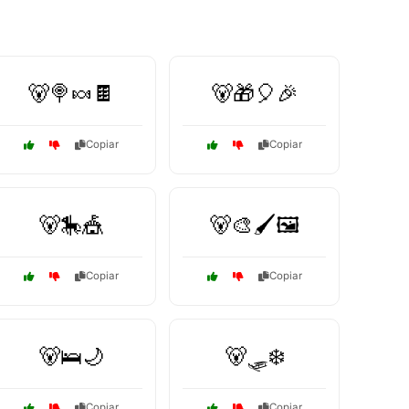
🐻🍭🍬🍫
🐻🎁🎈🎉
Copiar
Copiar
🐻🎠🎪
🐻🎨🖌️🖼️
Copiar
Copiar
🐻🛌🌙
🐻🛷❄️
Copiar
Copiar