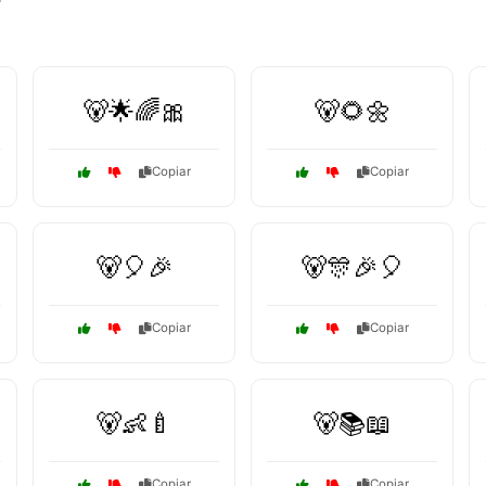
🐻🌟🌈🎀
🐻🌻🌼
Copiar
Copiar
🐻🎈🎉
🐻🎊🎉🎈
Copiar
Copiar
🐻👶🍼
🐻📚📖
Copiar
Copiar