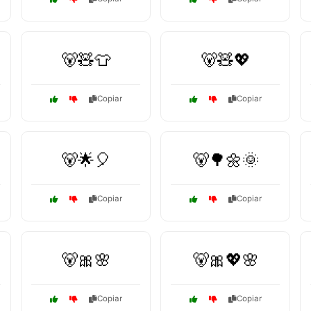
🐻🧸👕
🐻🧸💖
Copiar
Copiar
🐻🌟🎈
🐻🌳🌼🌞
Copiar
Copiar
🐻🎀🌸
🐻🎀💖🌸
Copiar
Copiar