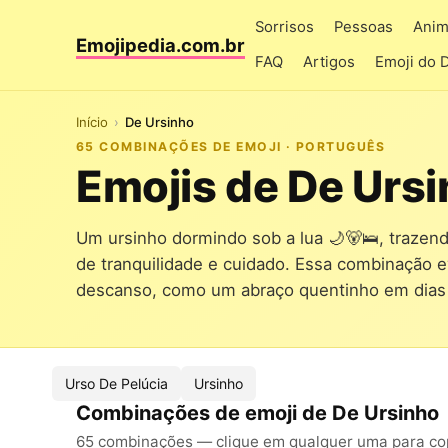
Sorrisos
Pessoas
Anim
Emojipedia.com.br
FAQ
Artigos
Emoji do 
Início
De Ursinho
65 COMBINAÇÕES DE EMOJI · PORTUGUÊS
Emojis de De Urs
Um ursinho dormindo sob a lua 🌙🐻🛌, traze
de tranquilidade e cuidado. Essa combinação
descanso, como um abraço quentinho em dias
Urso De Pelúcia
Ursinho
Combinações de emoji de De Ursinho
65 combinações — clique em qualquer uma para copi