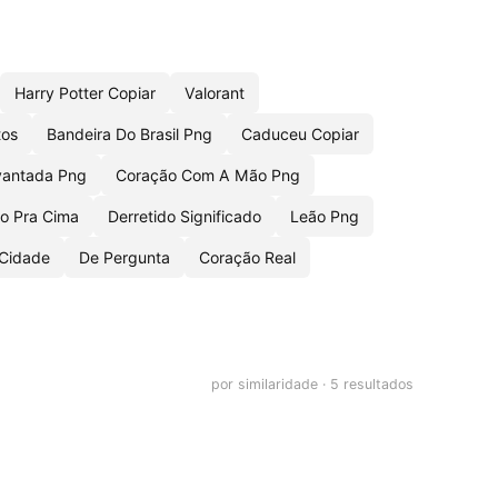
Harry Potter Copiar
Valorant
tos
Bandeira Do Brasil Png
Caduceu Copiar
vantada Png
Coração Com A Mão Png
o Pra Cima
Derretido Significado
Leão Png
Cidade
De Pergunta
Coração Real
por similaridade · 5 resultados