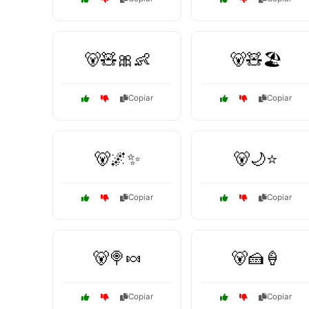
🐻🧸🎀👶
🐻🧸🏖️
Copiar
Copiar
🐻🌌✨
🐻🌙⭐
Copiar
Copiar
🐻🍭🍬
🐻🍰🍦
Copiar
Copiar