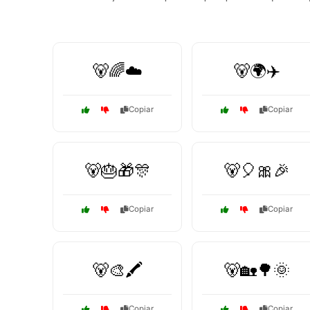
🐻🌈☁️
🐻🌍✈️
Copiar
Copiar
🐻🎂🎁🎊
🐻🎈🎀🎉
Copiar
Copiar
🐻🎨🖍️
🐻🏡🌳🌞
Copiar
Copiar