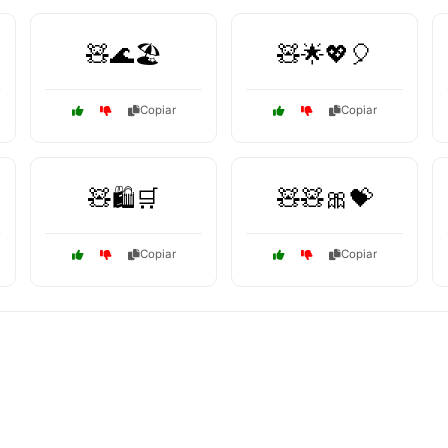
🧸🌊🏖️
🧸🌟💖🎈
Copiar
Copiar
🧸🛍️🛒
🧸🧸🎀💝
Copiar
Copiar