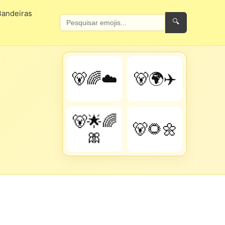
Bandeiras
🔍
🐻🌈☁️
🐻🌍✈️
🐻🌟🌈
🐻🌻🌼
🎀