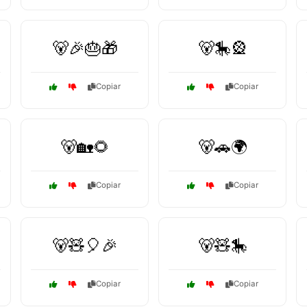
🐻🎉🎂🎁
🐻🎠🎡
Copiar
Copiar
🐻🏡🌻
🐻🚗🌍
Copiar
Copiar
🐻🧸🎈🎉
🐻🧸🎠
Copiar
Copiar