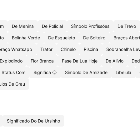
Em
De Menina
De Policial
Símbolo Profissões
De Trevo
do
Bolinha Verde
De Esqueleto
De Solteiro
Braços Aber
braço Whatsapp
Trator
Chinelo
Piscina
Sobrancelha Le
Explodindo
Flor Branca
Fase Da Lua Hoje
De Alívio
Ded
Status Com
Significa 😏
Símbolo De Amizade
Libelula
los De Grau
Significado Do De Ursinho