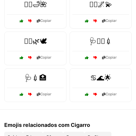
🧖‍♂️🛁🌺
🧘‍♀️🌌💫
Copiar
Copiar
🧘‍♀️🌿🕊️
🩺👨‍⚕️💉
Copiar
Copiar
🩺💉🏥
♋🌊🌟
Copiar
Copiar
Emojis relacionados com Cigarro