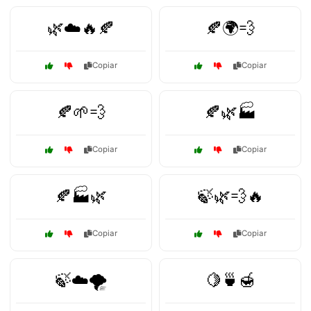
🌿☁️🔥🍂
🍂🌍💨
Copiar
Copiar
🍂🌱💨
🍂🌿🏭
Copiar
Copiar
🍂🏭🌿
🍃🌿💨🔥
Copiar
Copiar
🍃☁️🌪️
🍋🍵🍯