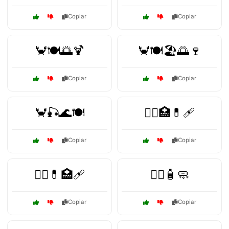
Copiar
Copiar
🦀🍽️🌅🍹
🦀🍽️🏖️🌅🍷
Copiar
Copiar
🦀🎣🌊🍽️
🧑‍⚕️🏥💊🩹
Copiar
Copiar
🧑‍⚕️💊🏥🩹
🧑‍⚕️🧴🧼
Copiar
Copiar