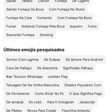
Saúde
Tabaco
Câncer
Fumaça
De Cigarro
Saindo Fumaça Da Boca
Com Fumaça No Rosto
Fumaça Na Cara
Fumando
Com Fumaça Na Boca
Fumar
Soltando Fumaça Pela Boca
Isqueiro
Fumo
Soprando Fumaça
Smoking
Últimos emojis pesquisados
Sorriso Com Lagrima
De Eclipse
De Iphone Para Android
Cara De Palhaço
De Maozinha
Significado Palhaço
Baú Tesouro Whatsapp
Lesbian Flag
Tatuagem De Na Virilha Masculina
Ditados Populares Com
De Ferramenta
Como Botar No Pc
O Que Significa Fogo
De Iemanjá
Do Lobo
Para O Instagram
Javascript
De Pilates
Novos Para Copiar
Figurinha Amarelo