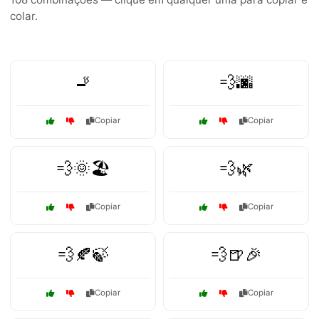
colar.
🚬
💨🌆
Copiar
Copiar
💨🌞🏖️
💨🌿
Copiar
Copiar
💨🍂🍃
💨🍺🎉
Copiar
Copiar