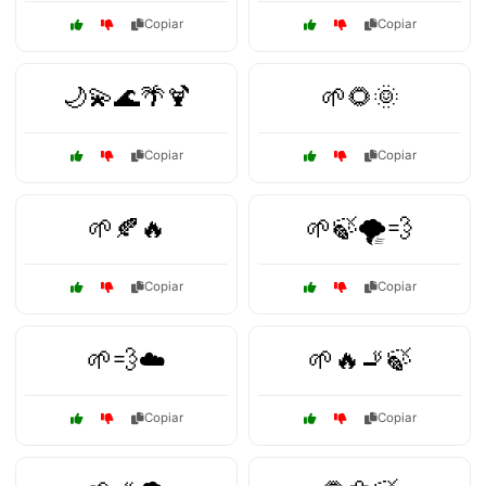
Copiar
Copiar
🌙💫🌊🌴🍹
🌱🌻🌞
Copiar
Copiar
🌱🍂🔥
🌱🍃🌪️💨
Copiar
Copiar
🌱💨☁️
🌱🔥🚬🍃
Copiar
Copiar