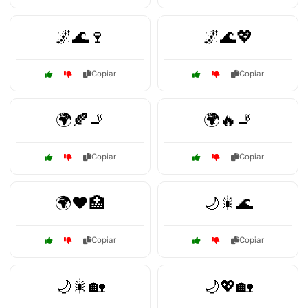
🌌🌊🍷
🌌🌊💖
Copiar
Copiar
🌍🍂🚬
🌍🔥🚬
Copiar
Copiar
🌍❤️🏥
🌙🎇🌊
Copiar
Copiar
🌙🎇🏡
🌙💖🏡