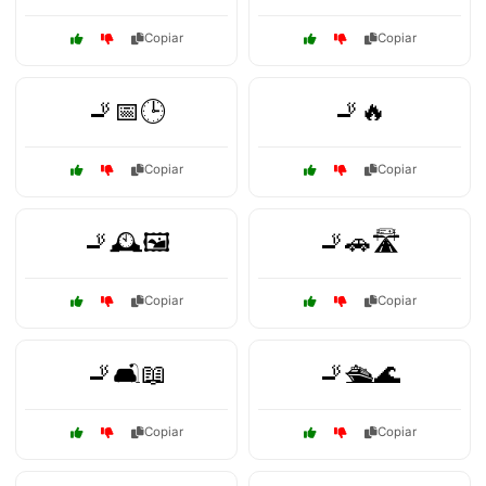
Copiar
Copiar
🚬📅🕒
🚬🔥
Copiar
Copiar
🚬🕰️🖼️
🚬🚗🛣️
Copiar
Copiar
🚬🛋️📖
🚬🛳️🌊
Copiar
Copiar