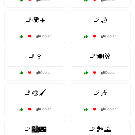
🚬🌍✈️
🚬🌙
Copiar
Copiar
🚬🍷
🚬🍽️🥂
Copiar
Copiar
🚬🎨🖌️
🚬🎶
Copiar
Copiar
🚬🏙️🌃
🚬🏞️🌄