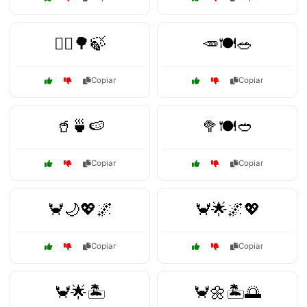
🚴‍♂️🌳🍃
🥕🍽️🥗
Copiar
Copiar
🥤🍵🍉
🥦🍽️🥙
Copiar
Copiar
🦀🌙💖🌌
🦀🌟🌌💖
Copiar
Copiar
🦀🌟🏝️
🦀🌼🏝️🌅