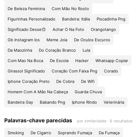
De Beleza Feminina
Com Mão No Rosto
Figurinhas Personalizado
Bandeira: Itália
Piscadinha Png
Significado Desse🙃
Achar O Na Foto
Orangotango
Gb Instagram Ios
Meme Joia
De Oculos Escuros
Da Maozinha
Do Coração Branco
Lula
Com Mao Na Boca
De Escola
Hacker
Whatsapp Copiar
Girassol Significado
Coração Com Faixa Png
Corado
Iphone Coração Preto
De Cobra
De Wifi
Homem Com A Mão Na Cabeça
Guarda Chuva
Bandeira Gay
Babando Png
Iphone Rindo
Veterinária
Palavras-chave parecidas
por similaridade · 6 resultados
Smoking
De Cigarro
Soprando Fumaça
Da Fumaça