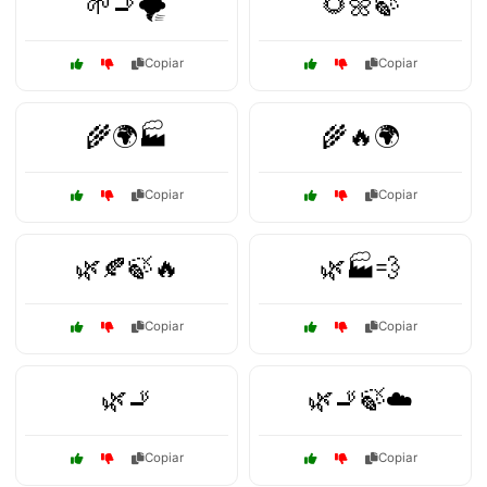
🌱🚬🌪️
🌻🌼🍃
Copiar
Copiar
🌾🌍🏭
🌾🔥🌍
Copiar
Copiar
🌿🍂🍃🔥
🌿🏭💨
Copiar
Copiar
🌿🚬
🌿🚬🍃☁️
Copiar
Copiar