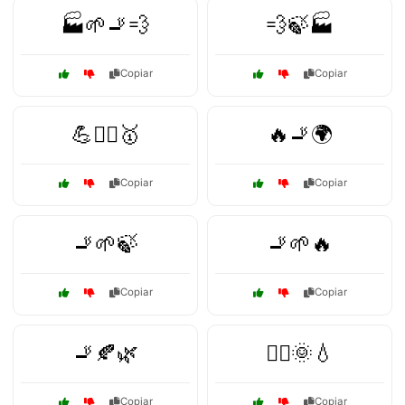
🏭🌱🚬💨
💨🍃🏭
Copiar
Copiar
💪🏋️‍♀️🥇
🔥🚬🌍
Copiar
Copiar
🚬🌱🍃
🚬🌱🔥
Copiar
Copiar
🚬🍂🌿
🚴‍♀️🌞💧
Copiar
Copiar