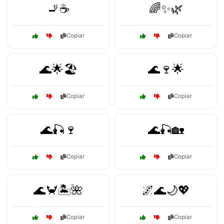
🚬☕
🌈✨🌿
Copiar
Copiar
🌊🌟🏖️
🌊🍷🌟
Copiar
Copiar
🌊🎣🍷
🌊🎣🏡
Copiar
Copiar
🌊🦀🏝️🌺
🌌🌊🌙💖
Copiar
Copiar