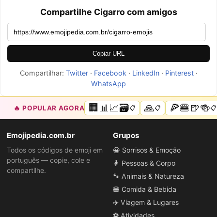
Compartilhe Cigarro com amigos
Copiar URL
Compartilhar:
Twitter
·
Facebook
·
LinkedIn
·
Pinterest
·
WhatsApp
🏢📊📈🗃️
🙏
🍕🍔🍺🍻
🔥 POPULAR AGORA
📋
📋
📋
Emojipedia.com.br
Grupos
Todos os códigos de emoji em
😀 Sorrisos & Emoção
português — copie, cole e
🧍 Pessoas & Corpo
compartilhe.
🐾 Animais & Natureza
🍔 Comida & Bebida
✈️ Viagem & Lugares
⚽ Atividades