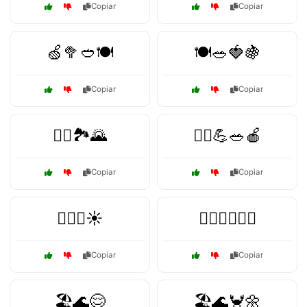
Copiar
Copiar
🍏🥦🥙🍽️
🍽️🥗🍓🍇
Copiar
Copiar
🏃‍♀️🏞️🌄
🏃‍♂️💪🥗🍎
Copiar
Copiar
🏊‍♂️🌊☀️
🏋️‍♂️🧘‍♂️🌈✨
Copiar
Copiar
🏖️🌊😌
🏖️🌊🦀🌼