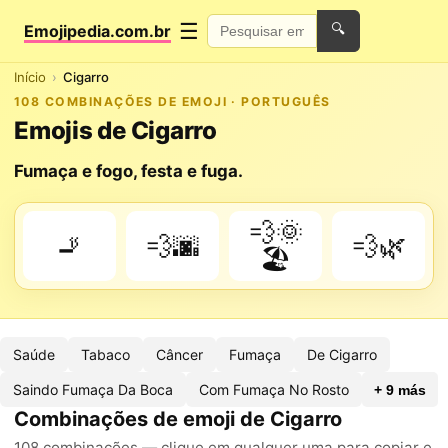
☰
Emojipedia.com.br
🔍
Início
Cigarro
108 COMBINAÇÕES DE EMOJI · PORTUGUÊS
Emojis de Cigarro
Fumaça e fogo, festa e fuga.
💨🌞
🚬
💨🌆
💨🌿
🏖️
Saúde
Tabaco
Câncer
Fumaça
De Cigarro
Saindo Fumaça Da Boca
Com Fumaça No Rosto
+ 9 más
Combinações de emoji de Cigarro
108 combinações — clique em qualquer uma para copiar e