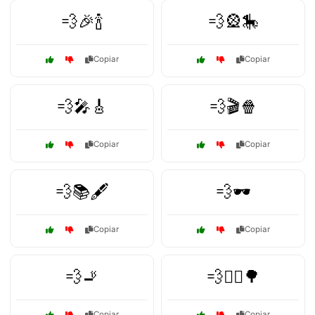
💨🎉🍾
💨🎡🎠
Copiar
Copiar
💨🎤🎸
💨🎬🍿
Copiar
Copiar
💨📚🖋️
💨🕶️
Copiar
Copiar
💨🚬
💨🚶‍♂️🌳
Copiar
Copiar