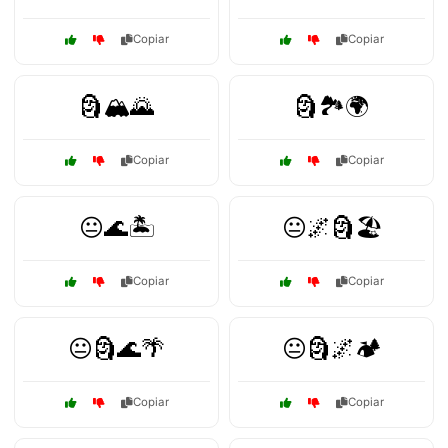
Copiar
Copiar
🗿🏔️🌄
🗿🏞️🌍
Copiar
Copiar
😐🌊🏝️
😐🌌🗿🏖️
Copiar
Copiar
😐🗿🌊🌴
😐🗿🌌🏕️
Copiar
Copiar