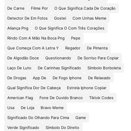
De Carne
Filme Por
O Que Significa Cada De Coração
Detector De Em Fotos
Gostei
Com Unhas Meme
Aliança Png
O Que Significa O Com Três Corações
Rindo Com A Mão Na Boca Png
Pepe
Que Começa Com A Letra Y
Regador
De Pimenta
De Algodão Doce
Questionando
De Sorriso Para Copiar
Laço De Luto
De Carinhas Significado
Símbolo Borboleta
De Drogas
App De
De Fogo Iphone
De Relaxado
Qual Significa Dor De Cabeça
Estrela Iphone Copiar
American Flag
Fone De Ouvido Branco
Tiktok Codes
Usa
De Loja
Bravo Meme
Significado Do Olhando Para Cima
Game
Verde Significado
Símbolo Do Direito