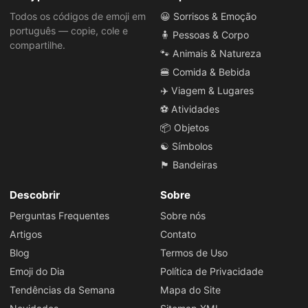
Todos os códigos de emoji em
😀 Sorrisos & Emoção
português — copie, cole e
🧍 Pessoas & Corpo
compartilhe.
🐾 Animais & Natureza
🍔 Comida & Bebida
✈️ Viagem & Lugares
⚽ Atividades
📦 Objetos
☯️ Símbolos
🏴 Bandeiras
Descobrir
Sobre
Perguntas Frequentes
Sobre nós
Artigos
Contato
Blog
Termos de Uso
Emoji do Dia
Política de Privacidade
Tendências da Semana
Mapa do Site