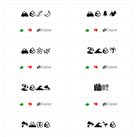
🏔️🪨🌌🌙
🏔️🪨🌲🏕️
Copiar
Copiar
🏔️🪨🌼🌿
🏖️🌊🪨🌴
Copiar
Copiar
🏖️🪨🌊🐬
🏙️🚦🚏
Copiar
Copiar
🏞️🌄🦋🪨
🏞️🌊🦩🪨