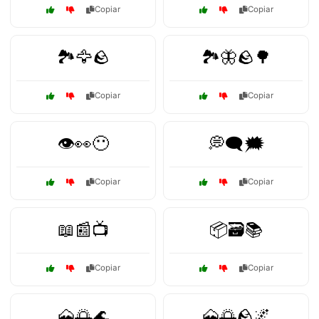
Copiar
Copiar
🏞️🦅🪨
🏞️🦋🪨🌳
Copiar
Copiar
👁️👀😶
💭🗨️🗯️
Copiar
Copiar
📖📰📺
📦🗃️📚
Copiar
Copiar
🗻🌅🌊
🗻🌅🪨🌌