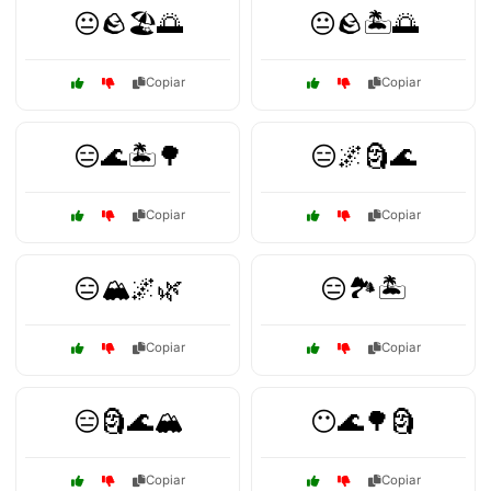
😐🪨🏖️🌅
😐🪨🏝️🌅
Copiar
Copiar
😑🌊🏝️🌳
😑🌌🗿🌊
Copiar
Copiar
😑🏔️🌌🌿
😑🏞️🏝️
Copiar
Copiar
😑🗿🌊🏔️
😶🌊🌳🗿
Copiar
Copiar