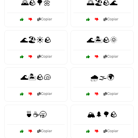
🌄🪨🌳🌼
🌅🏖️🪨🌊
Copiar
Copiar
🌊🏖️☀️🪨
🌊🏝️🪨🌞
Copiar
Copiar
🌊🏝️🪨🐚
🌧️🌫️🌍
Copiar
Copiar
🍵☕🥱
🏔️🌲🌳🪨
Copiar
Copiar