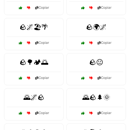
Copiar
Copiar
🪨🌌🏖️🌴
🪨🌍🌌
Copiar
Copiar
🪨🌳🏕️🌅
🪨😐
Copiar
Copiar
🌄🌌🪨
🌄🪨🌲🌞
Copiar
Copiar