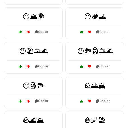
😶🏔️🌍
😶🏕️🌄
Copiar
Copiar
😶🏖️🌄🌊
😶🏞️🗿🌅🌊
Copiar
Copiar
😶🗿🏞️
🪨🌅🏔️
Copiar
Copiar
🪨🌊🏔️
🪨🌌🏖️