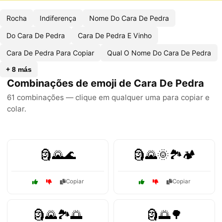
Rocha
Indiferença
Nome Do Cara De Pedra
Do Cara De Pedra
Cara De Pedra E Vinho
Cara De Pedra Para Copiar
Qual O Nome Do Cara De Pedra
+ 8 más
Combinações de emoji de Cara De Pedra
61 combinações — clique em qualquer uma para copiar e
colar.
🗿🌄🌊
🗿🌄🌞🏞️🏕️
Copiar
Copiar
🗿🌄🏞️🌅
🗿🌅🌳