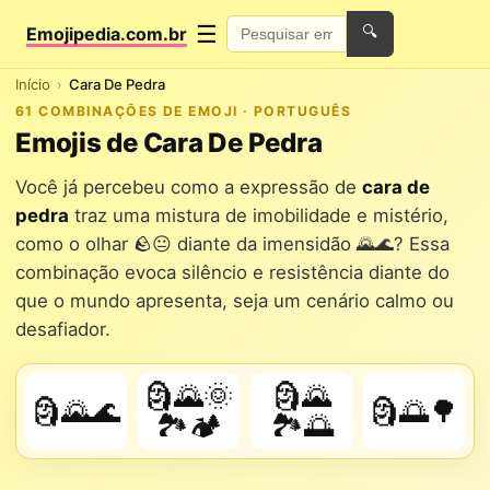
☰
Emojipedia.com.br
🔍
Início
Cara De Pedra
61 COMBINAÇÕES DE EMOJI · PORTUGUÊS
Emojis de Cara De Pedra
Você já percebeu como a expressão de
cara de
pedra
traz uma mistura de imobilidade e mistério,
como o olhar 🪨😐 diante da imensidão 🌄🌊? Essa
combinação evoca silêncio e resistência diante do
que o mundo apresenta, seja um cenário calmo ou
desafiador.
🗿🌄🌞
🗿🌄
🗿🌄🌊
🗿🌅🌳
🏞️🏕️
🏞️🌅