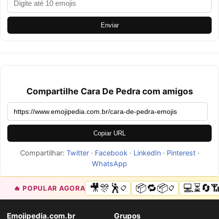
Enviar
Compartilhe Cara De Pedra com amigos
Copiar URL
Compartilhar:
Twitter
·
Facebook
·
LinkedIn
·
Pinterest
·
WhatsApp
🎥🎊🕺
📦🔁📦
💻⏳🔄
🔥 POPULAR AGORA
📋
📋
Emojipedia.com.br
Grupos