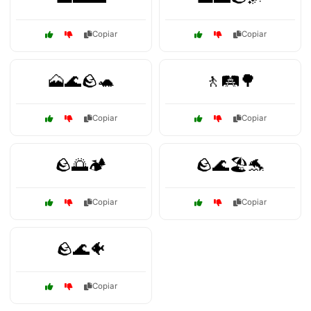
Copiar
Copiar
🗻🌊🪨🐢
🚶🛤️🌳
Copiar
Copiar
🪨🌅🏕️
🪨🌊🏖️🐬
Copiar
Copiar
🪨🌊🐠
Copiar