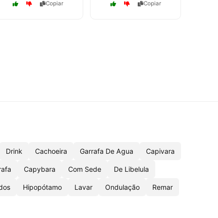
Copiar
Copiar
Drink
Cachoeira
Garrafa De Agua
Capivara
rafa
Capybara
Com Sede
De Libelula
idos
Hipopótamo
Lavar
Ondulação
Remar