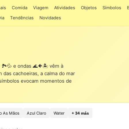
ais
Comida
Viagem
Atividades
Objetos
Símbolos
Dia
Tendências
Novidades
🏞️💦 e ondas 🌊🐠🏝️ vêm à
m das cachoeiras, a calma do mar
es símbolos evocam momentos de
o As Mãos
Azul Claro
Water
+ 34 más