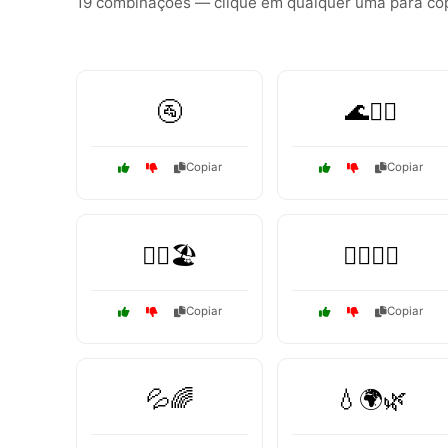
19 combinações — clique em qualquer uma para copi
🚰
🌊🏄‍♀️
Copiar
Copiar
🏊‍♂️🏖️
🏊‍♂️💦🌞
Copiar
Copiar
💦🌈
💧🌍🌿