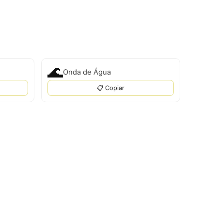
🌊
Onda de Água
📋 Copiar