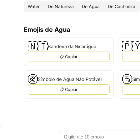
Water
De Natureza
De Agua
De Cachoeira
Emojis de Agua
🇳🇮
🇵
Bandeira da Nicarágua
📋 Copiar
🚱
🚰
Símbolo de Água Não Potável
Sím
📋 Copiar