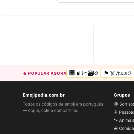
🏢📊📈🗃️
🏴‍☠️⚓📜
🔥 POPULAR AGORA
📋
📋
Emojipedia.com.br
Grupos
Todos os códigos de emoji em português
😀 Sorris
— copie, cole e compartilhe.
🧍 Pessoa
🐾 Animai
🍔 Comida