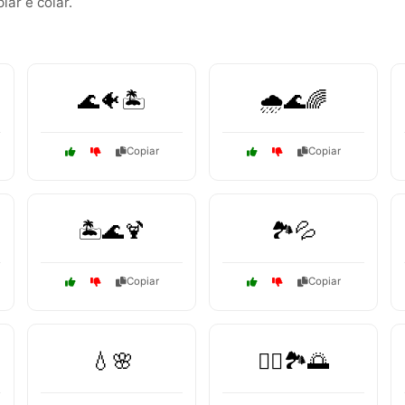
ar e colar.
🌊🐠🏝️
🌧️🌊🌈
Copiar
Copiar
🏝️🌊🍹
🏞️💦
Copiar
Copiar
💧🌸
🚣‍♂️🏞️🌅