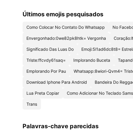
Últimos emojis pesquisados
Como Colocar No Contato Do Whatsapp
No Facebo
Envergonhado:0we82pk8htk= Vergonha
Coração:l
Significado Das Luas Do
Emoji:5l1ad6dc8t8= Estrel
Triste:ffcvdy61saq=
Implorando Buceta
Tapand
Emplorando Por Pau
Whatsapp:8wiori-Qvm4= Trist
Download Iphone Para Android
Bandeira Do Regga
Lua Preta Copiar
Como Adicionar No Teclado Sam
Trans
Palavras-chave parecidas