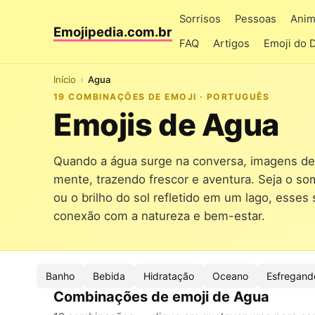
Sorrisos
Pessoas
Anim
Emojipedia.com.br
FAQ
Artigos
Emoji do 
Início
Agua
19 COMBINAÇÕES DE EMOJI · PORTUGUÊS
Emojis de Agua
Quando a água surge na conversa, imagens de 
mente, trazendo frescor e aventura. Seja o so
ou o brilho do sol refletido em um lago, ess
conexão com a natureza e bem-estar.
Banho
Bebida
Hidratação
Oceano
Esfregand
Combinações de emoji de Agua