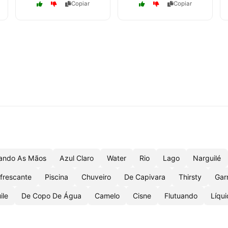
Copiar
Copiar
gando As Mãos
Azul Claro
Water
Rio
Lago
Narguilé
frescante
Piscina
Chuveiro
De Capivara
Thirsty
Gar
ile
De Copo De Água
Camelo
Cisne
Flutuando
Líqu