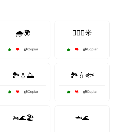
🌧️🌍
🏊‍♀️🌊☀️
Copiar
Copiar
🏞️💧🌅
🏞️💧🐟
Copiar
Copiar
🚤🌊🏖️
🦈🌊