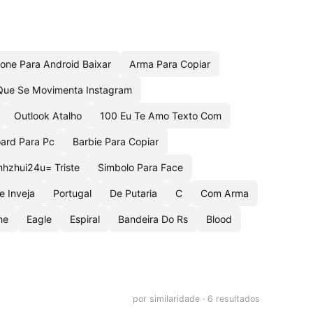
one Para Android Baixar
Arma Para Copiar
Que Se Movimenta Instagram
Outlook Atalho
100 Eu Te Amo Texto Com
oard Para Pc
Barbie Para Copiar
1nhzhui24u= Triste
Simbolo Para Face
e Inveja
Portugal
De Putaria
C
Com Arma
ne
Eagle
Espiral
Bandeira Do Rs
Blood
por similaridade · 6 resultados