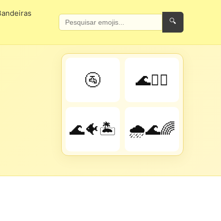
Bandeiras
🔍
🚰
🌊🏄‍♀️
🌊🐠🏝️
🌧️🌊🌈