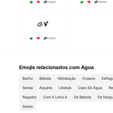
Copiar
Copiar
🧊🍹
Copiar
Emojis relacionados com Agua
Banho
Bebida
Hidratação
Oceano
Esfre
Sereia
Aquario
Libelula
Copo De Água
Re
Regador
Com A Letra A
De Bebida
De Nargu
Sereio