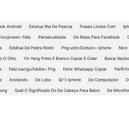
ok Android
Estatua Ilha De Pascoa
Frases Lindas Com
Iph
fnzvjivwwi= Feliz
Pansexulidade
De Maos Para Facebook
a
Estátua De Pedra Rosto
Png:ucbv32etutc= Iphone
Nice
o O Olho
Yin Yang Preto E Branco Copiar E Colar
Baixar Keyb
e
Feliz:xactgu7ob6w= Png
Fenix Whatsapp Copiar
Perfil:l
e
Anotando
De Lobo
😮💨 Iphone
De Computador
D
sung
Qual O Significado Do De Cabeça Para Baixo
De Microfo