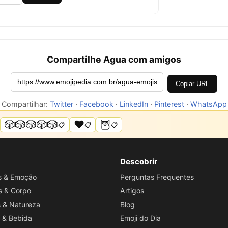
Compartilhe Agua com amigos
Copiar URL
Compartilhar:
Twitter
·
Facebook
·
LinkedIn
·
Pinterest
·
WhatsApp
🎲🎲🎲🎲🎲
❤️
🦉
📋
📋
📋
Descobrir
os & Emoção
Perguntas Frequentes
s & Corpo
Artigos
s & Natureza
Blog
 & Bebida
Emoji do Dia