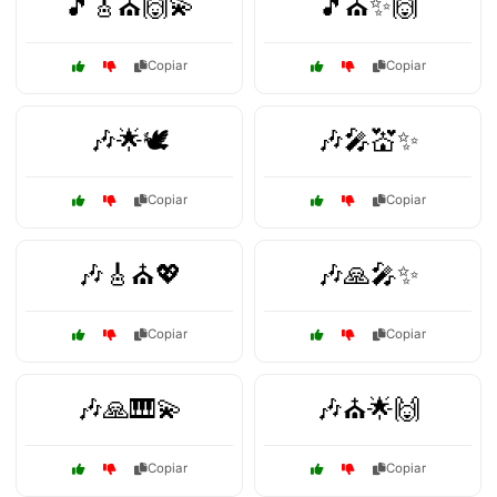
🎵🎸⛪🙌💫
🎵⛪✨🙌
Copiar
Copiar
🎶🌟🕊️
🎶🎤💒✨
Copiar
Copiar
🎶🎸⛪💖
🎶🙏🎤✨
Copiar
Copiar
🎶🙏🎹💫
🎶⛪🌟🙌
Copiar
Copiar