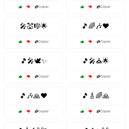
Copiar
Copiar
🎤💒🎼🌟
🎵🌈🎶❤️
Copiar
Copiar
🎵🎤🕊️✨
🎵🎤⛪🌟
Copiar
Copiar
🎵🎶🙏❤️
🎵🎸🌈🙏
Copiar
Copiar