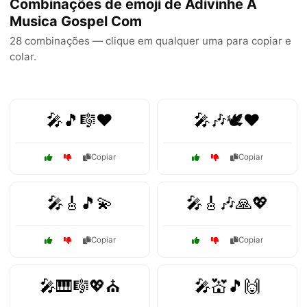
Combinações de emoji de Adivinhe A
Musica Gospel Com
28 combinações — clique em qualquer uma para copiar e
colar.
🎤🎵🎼❤️
🎤🎶🕊️❤️
Copiar
Copiar
🎤🎸🎵💫
🎤🎸🎶🙏💖
Copiar
Copiar
🎤🎹🎼💖⛪
🎤💒🎵🙌