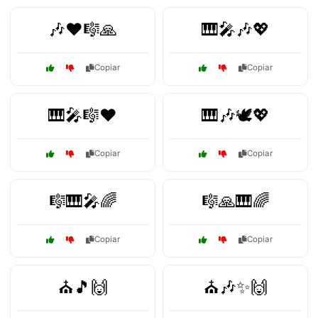
🎶❤️🎼🙏
🎹🎤🎶💖
Copiar
Copiar
🎹🎤🎼❤️
🎹🎶🕊️💖
Copiar
Copiar
🎼🎹🎤🌈
🎼🙏🎹🌈
Copiar
Copiar
⛪🎵🙌
⛪🎶✨🙌