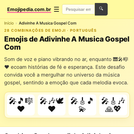
☰
Emojipedia.com.br
🔍
Início
Adivinhe A Musica Gospel Com
28 COMBINAÇÕES DE EMOJI · PORTUGUÊS
Emojis de Adivinhe A Musica Gospel
Com
Som de voz e piano vibrando no ar, enquanto 🎹🎤🎼
❤️ ecoam histórias de fé e esperança. Este desafio
convida você a mergulhar no universo da música
gospel, sentindo a emoção que cada melodia evoca.
🎤🎵🎼
🎤🎶🕊️
🎤🎸🎵
🎤🎸🎶
❤️
❤️
💫
🙏💖