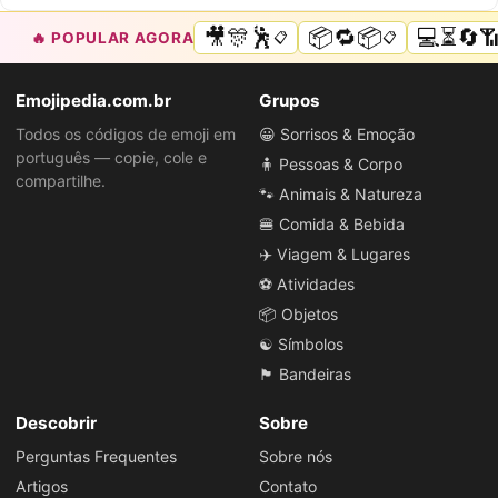
🎥🎊🕺
📦🔁📦
💻⏳🔄
🔥 POPULAR AGORA
📋
📋
Emojipedia.com.br
Grupos
Todos os códigos de emoji em
😀 Sorrisos & Emoção
português — copie, cole e
🧍 Pessoas & Corpo
compartilhe.
🐾 Animais & Natureza
🍔 Comida & Bebida
✈️ Viagem & Lugares
⚽ Atividades
📦 Objetos
☯️ Símbolos
🏴 Bandeiras
Descobrir
Sobre
Perguntas Frequentes
Sobre nós
Artigos
Contato