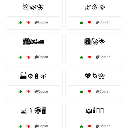
🌺🌿🦋
🌿🌸🌞
Copiar
Copiar
🏙️🌆🚄
🏙️🚀🌟
Copiar
Copiar
🏭⚙️🔋🌱
💖🌀🌺
Copiar
Copiar
💻📱🌐🖥️
📖🕯️🧙‍♂️
Copiar
Copiar