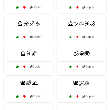
Copiar
Copiar
🔮☀️♐♑
🔮♑♒♓🌙
Copiar
Copiar
🔮♓🌠
🕉️☯️🌍
Copiar
Copiar
🕊️🌈🌊
🕊️🌌🙏
Copiar
Copiar