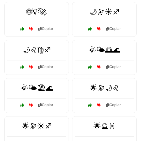
🌐💡🚀
🌙🔭☀️♐
Copiar
Copiar
🌙♌♍♐
🌞🌤️🌅🌊
Copiar
Copiar
🌞🌤️🏖️🌊
🌟🔭🌙♌
Copiar
Copiar
🌟🔭☀️♐
🌟🔮♓