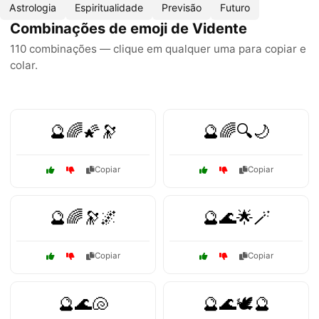
Astrologia
Espiritualidade
Previsão
Futuro
Combinações de emoji de Vidente
110 combinações — clique em qualquer uma para copiar e
colar.
🔮🌈🌠🔭
🔮🌈🔍🌙
Copiar
Copiar
🔮🌈🔭🌌
🔮🌊🌟🪄
Copiar
Copiar
🔮🌊🐚
🔮🌊🕊️🔮