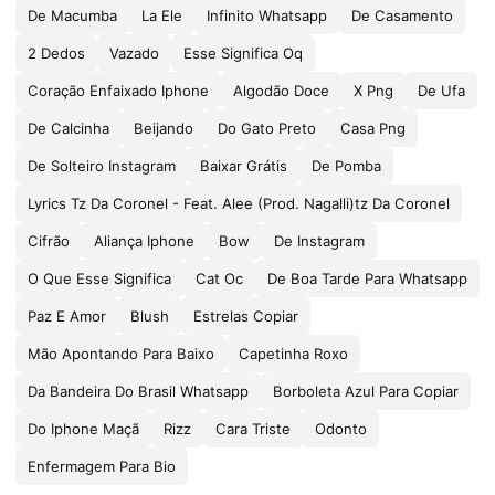
De Macumba
La Ele
Infinito Whatsapp
De Casamento
2 Dedos
Vazado
Esse Significa Oq
Coração Enfaixado Iphone
Algodão Doce
X Png
De Ufa
De Calcinha
Beijando
Do Gato Preto
Casa Png
De Solteiro Instagram
Baixar Grátis
De Pomba
Lyrics Tz Da Coronel - Feat. Alee (Prod. Nagalli)tz Da Coronel
Cifrão
Aliança Iphone
Bow
De Instagram
O Que Esse Significa
Cat Oc
De Boa Tarde Para Whatsapp
Paz E Amor
Blush
Estrelas Copiar
Mão Apontando Para Baixo
Capetinha Roxo
Da Bandeira Do Brasil Whatsapp
Borboleta Azul Para Copiar
Do Iphone Maçã
Rizz
Cara Triste
Odonto
Enfermagem Para Bio