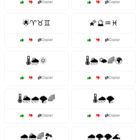
Copiar
Copiar
🌟♈♉♊
🌠🔮♒♓
Copiar
Copiar
🌡️🌦️🌞
🌡️🌦️🌤️🌈🌍
Copiar
Copiar
🌡️🌦️🌧️🌪️🌈
🌡️🌧️🌪️
Copiar
Copiar
🌧️🌦️🌈🏞️
🌧️🌩️🌪️🌊