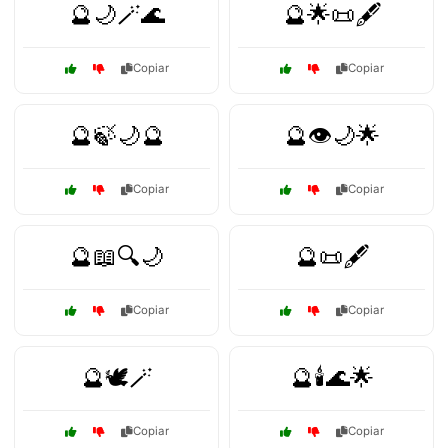
🔮🌙🪄🌊
🔮🌟📜🖋️
Copiar
Copiar
🔮🍃🌙🔮
🔮👁️🌙🌟
Copiar
Copiar
🔮📖🔍🌙
🔮📜🖋️
Copiar
Copiar
🔮🕊️🪄
🔮🕯️🌊🌟
Copiar
Copiar