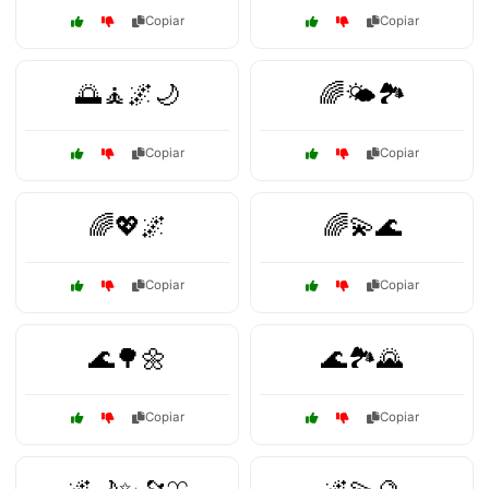
Copiar
Copiar
🌅🧘🌌🌙
🌈🌤️🏞️
Copiar
Copiar
🌈💖🌌
🌈💫🌊
Copiar
Copiar
🌊🌳🌼
🌊🏞️🌄
Copiar
Copiar