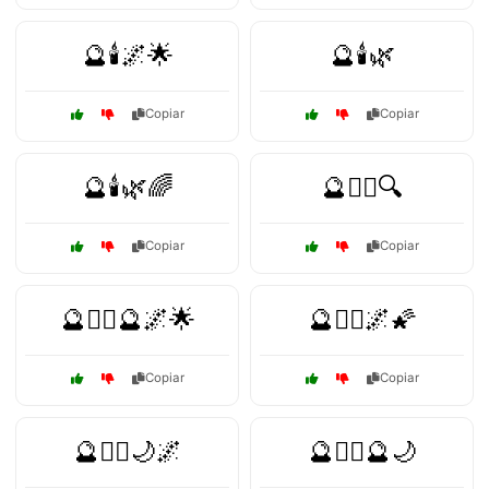
🔮🕯️🌌🌟
🔮🕯️🌿
Copiar
Copiar
🔮🕯️🌿🌈
🔮🧙‍♀️🔍
Copiar
Copiar
🔮🧙‍♀️🔮🌌🌟
🔮🧙‍♂️🌌🌠
Copiar
Copiar
🔮🧙‍♂️🌙🌌
🔮🧙‍♂️🔮🌙