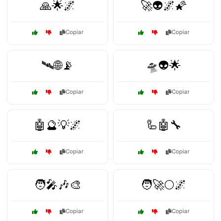
🙏🌟🌌
🚀👽🌌🌠
Copiar
Copiar
🛰️🌐📡
🛸👽🌟
Copiar
Copiar
🤖🔮💡🌌
🦾🤖🔧
Copiar
Copiar
🧑‍🎤🎶🎨
🧑‍🚀🌕🌌
Copiar
Copiar