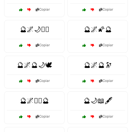
Copiar
Copiar
🔮🌌🌙🧙‍♀️
🔮🌌🌠🔮
Copiar
Copiar
🔮🌌🔮🌙🕊️
🔮🌌🔮🔭
Copiar
Copiar
🔮🌌🧙‍♀️🔮
🔮🌙📖🖋️
Copiar
Copiar