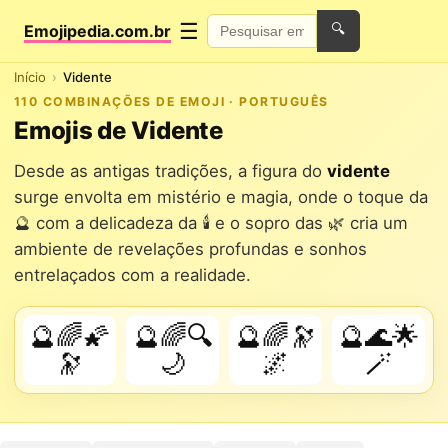
☰
Emojipedia.com.br
🔍
Início
Vidente
110 COMBINAÇÕES DE EMOJI · PORTUGUÊS
Emojis de Vidente
Desde as antigas tradições, a figura do
vidente
surge envolta em mistério e magia, onde o toque da
🔮 com a delicadeza da 🕯️ e o sopro das 🌿 cria um
ambiente de revelações profundas e sonhos
entrelaçados com a realidade.
🔮🌈🌠
🔮🌈🔍
🔮🌈🔭
🔮🌊🌟
🔭
🌙
🌌
🪄