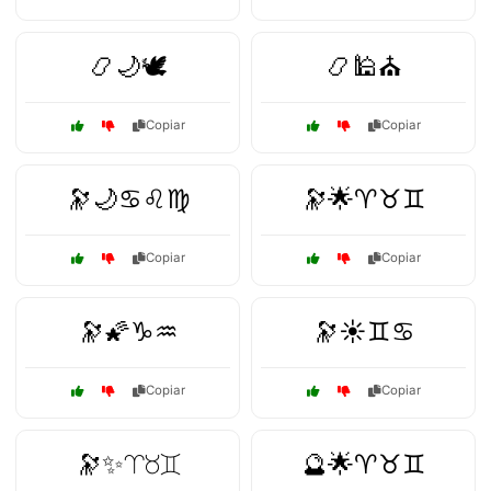
📿🌙🕊️
📿🕌⛪
Copiar
Copiar
🔭🌙♋♌♍
🔭🌟♈♉♊
Copiar
Copiar
🔭🌠♑♒
🔭☀️♊♋
Copiar
Copiar
🔭✨♈♉♊
🔮🌟♈♉♊