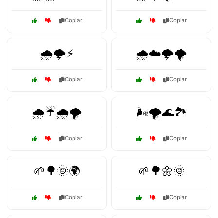
Copiar
Copiar
🌧️🌩️⚡
🌧️☁️🌩️🌪️
Copiar
Copiar
🌧️☔🌧️🌪️
🌬️🌪️🌊🏞️
Copiar
Copiar
🌱🌳🌞🌍
🌱🌳🌼🌞
Copiar
Copiar