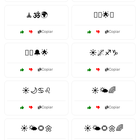
🧘🕉️🌍
🧘‍♀️🌟✨
Copiar
Copiar
🧙‍♀️🔔🌟
☀️🌌♐♑
Copiar
Copiar
☀️🌙♋♌
☀️🌤️🌈
Copiar
Copiar
☀️🌤️🌻🌼
☀️🌤️🌻🌼🌈