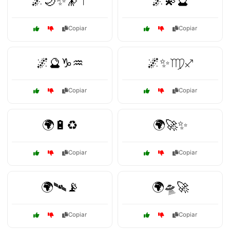
🌌🌙✨🔭♈
🌌💫🔮
Copiar
Copiar
🌌🔮♑♒
🌌✨♍♐
Copiar
Copiar
🌍🔋♻️
🌍🚀✨
Copiar
Copiar
🌍🛰️📡
🌍🛸🚀
Copiar
Copiar