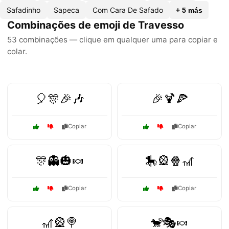
Safadinho
Sapeca
Com Cara De Safado
+ 5 más
Combinações de emoji de Travesso
53 combinações — clique em qualquer uma para copiar e
colar.
🎈🎊🎉🎶
🎉🍹🍕
Copiar
Copiar
🎊👻🎃🍬
🎠🎡🍿🎢
Copiar
Copiar
🎢🎡🍭
🐒🎭🍬