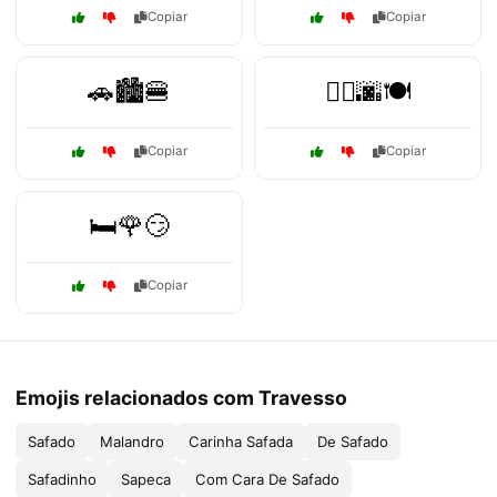
Copiar
Copiar
🚗🏙️🍔
🚶‍♂️🌆🍽️
Copiar
Copiar
🛏️🌹😏
Copiar
Emojis relacionados com Travesso
Safado
Malandro
Carinha Safada
De Safado
Safadinho
Sapeca
Com Cara De Safado