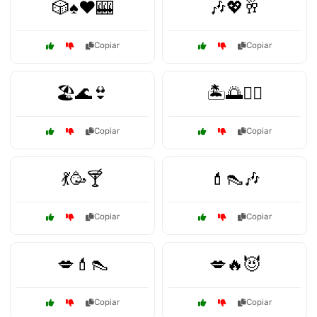
🎲♠️♥️🎰
🎶💖🥂
Copiar
Copiar
🏖️🌊👙
🏝️🌅🏄‍♂️
Copiar
Copiar
💃🥳🍸
💄👠🎶
Copiar
Copiar
💋💄👠
💋🔥😈
Copiar
Copiar