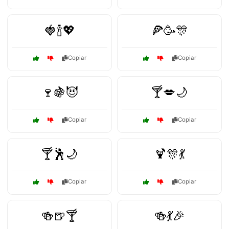
🍓🍾💖
🍕🥳🎊
Copiar
Copiar
🍷🍇😈
🍸💋🌙
Copiar
Copiar
🍸🕺🌙
🍹🎊💃
Copiar
Copiar
🍻🍺🍸
🍻💃🎉