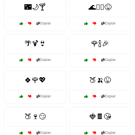
🌃🌙🍸
🌊🏄‍♂️😜
Copiar
Copiar
🌴🍹👙
🌹🍾🎉
Copiar
Copiar
🍀🌹💖
🍑🍌😜
Copiar
Copiar
🍑🍷😏
🍓🍫😘
Copiar
Copiar