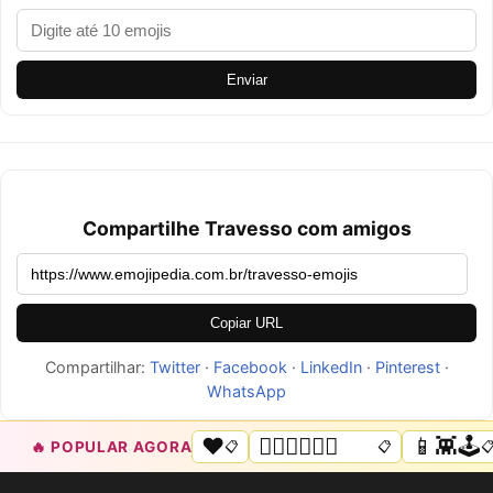
Enviar
Compartilhe Travesso com amigos
Copiar URL
Compartilhar:
Twitter
·
Facebook
·
LinkedIn
·
Pinterest
·
WhatsApp
❤️
🏳️‍🌈🌟💜💙💖
📱👾🕹️
🔥 POPULAR AGORA
📋
📋
