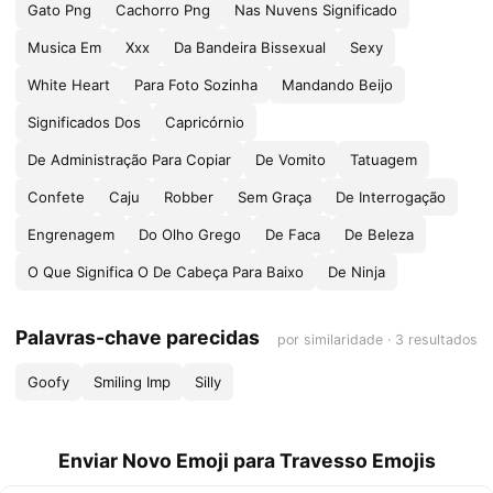
Gato Png
Cachorro Png
Nas Nuvens Significado
Musica Em
Xxx
Da Bandeira Bissexual
Sexy
White Heart
Para Foto Sozinha
Mandando Beijo
Significados Dos
Capricórnio
De Administração Para Copiar
De Vomito
Tatuagem
Confete
Caju
Robber
Sem Graça
De Interrogação
Engrenagem
Do Olho Grego
De Faca
De Beleza
O Que Significa O De Cabeça Para Baixo
De Ninja
Palavras-chave parecidas
por similaridade · 3 resultados
Goofy
Smiling Imp
Silly
Enviar Novo Emoji para Travesso Emojis