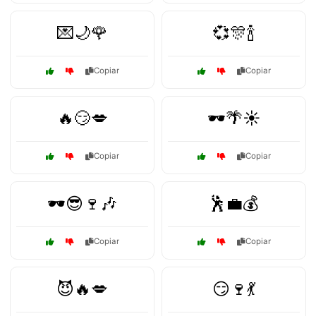
💌🌙🌹
💞🎊🍾
Copiar
Copiar
🔥😏💋
🕶️🌴☀️
Copiar
Copiar
🕶️😎🍷🎶
🕺💼💰
Copiar
Copiar
😈🔥💋
😏🍷💃