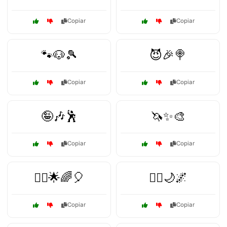
Copiar
Copiar
🐾🐶🎾
😈🎉🍭
Copiar
Copiar
🤪🎶🕺
🦄✨🎨
Copiar
Copiar
🧚‍♀️🌟🌈🎈
🧝‍♂️🌙🌌
Copiar
Copiar