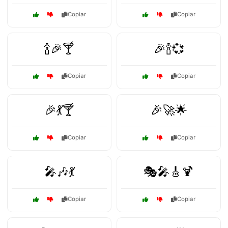
Copiar
Copiar
🍾🎉🍸
🎉🍾💞
Copiar
Copiar
🎉💃🍸
🎉🚀🌟
Copiar
Copiar
🎤🎶💃
🎭🎤🎸🍹
Copiar
Copiar