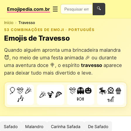
☰
Emojipedia.com.br
🔍
Início
Travesso
53 COMBINAÇÕES DE EMOJI · PORTUGUÊS
Emojis de Travesso
Quando alguém apronta uma brincadeira malandra
😈, no meio de uma festa animada 🎉 ou durante
uma aventura doce 🍭, o espírito
travesso
aparece
para deixar tudo mais divertido e leve.
🎈🎊🎉
🎊👻🎃
🎠🎡🍿
🎉🍹🍕
🎶
🍬
🎢
Safado
Malandro
Carinha Safada
De Safado