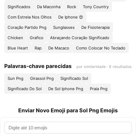
Significados
Da Maconha
Rock
Tony Country
Com Estrela Nos Olhos
De Iphone 😍
Coração Partido Png
Sunglasses
De Fisioterapia
Chicken
Grafico
Abraçando Coração Significado
Blue Heart
Rap
De Macaco
Como Colocar No Teclado
Palavras-chave parecidas
por similaridade · 6 resultados
Sun Png
Girassol Png
Significado Sol
Significado Do Sol
De Sol Iphone Png
Praia Png
Enviar Novo Emoji para Sol Png Emojis