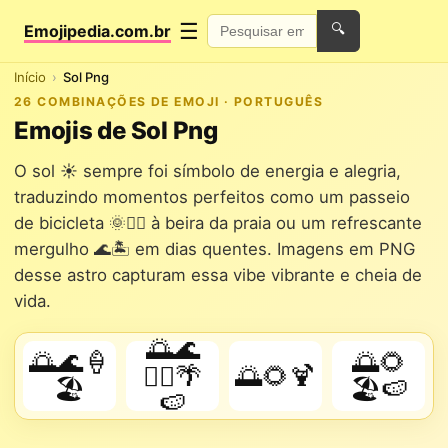
☰
Emojipedia.com.br
🔍
Início
Sol Png
26 COMBINAÇÕES DE EMOJI · PORTUGUÊS
Emojis de Sol Png
O sol ☀️ sempre foi símbolo de energia e alegria,
traduzindo momentos perfeitos como um passeio
de bicicleta 🌞🚴‍♀️ à beira da praia ou um refrescante
mergulho 🌊🏝️ em dias quentes. Imagens em PNG
desse astro capturam essa vibe vibrante e cheia de
vida.
🌅🌊
🌅🌊🍦
🌅🌻
🏄‍♂️🌴
🌅🌻🍹
🏖️
🏖️🍉
🍉