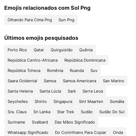
Emojis relacionados com Sol Png
Olhando Para Cima Png
Sun Png
Últimos emojis pesquisados
Porto Rico
Qatar
Quirguistão
Quênia
República Centro-Africana
República Dominicana
República Tcheca
Romênia
Ruanda
Suv
Saara Ocidental
Samoa
Samoa Americana
San Marino
Santa Helena
Santa Lúcia
Sark
Serra Leoa
Seychelles
Shinto
Singapura
Sint Maarten
Somália
Sra. Claus
Sri Lanka
Star Trek
Sudão
Sudão Do Sul
Suriname
Svalbard
Das Mãos Significado
Whatsapp Significado
Do Corinthians Para Copiar
Onda