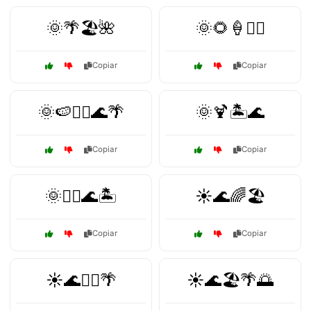
🌞🌴🏖️🌺
🌞🌻🍦🏄‍♀️
Copiar
Copiar
🌞🍉🏄‍♂️🌊🌴
🌞🍹🏝️🌊
Copiar
Copiar
🌞🚴‍♀️🌊🏝️
☀️🌊🌈🏖️
Copiar
Copiar
☀️🌊🏄‍♂️🌴
☀️🌊🏖️🌴🌅