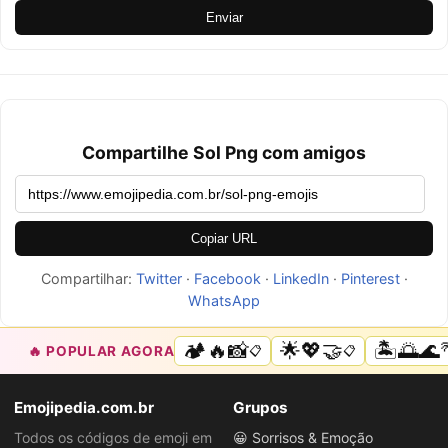
Enviar
Compartilhe Sol Png com amigos
Copiar URL
Compartilhar:
Twitter
·
Facebook
·
LinkedIn
·
Pinterest
·
WhatsApp
🏕️🔥📸
🌟💖🤝
🏝️🌅🌊
🔥 POPULAR AGORA
📋
📋
Emojipedia.com.br
Grupos
Todos os códigos de emoji em
😀 Sorrisos & Emoção