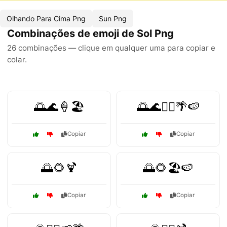
Olhando Para Cima Png
Sun Png
Combinações de emoji de Sol Png
26 combinações — clique em qualquer uma para copiar e
colar.
🌅🌊🍦🏖️
🌅🌊🏄‍♂️🌴🍉
Copiar
Copiar
🌅🌻🍹
🌅🌻🏖️🍉
Copiar
Copiar