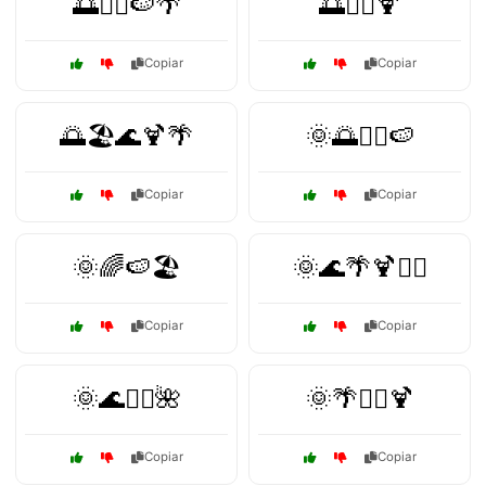
🌅🏄‍♀️🍉🌴
🌅🏄‍♀️🍹
Copiar
Copiar
🌅🏖️🌊🍹🌴
🌞🌅🏄‍♂️🍉
Copiar
Copiar
🌞🌈🍉🏖️
🌞🌊🌴🍹🏄‍♀️
Copiar
Copiar
🌞🌊🏄‍♀️🌺
🌞🌴🏄‍♂️🍹
Copiar
Copiar