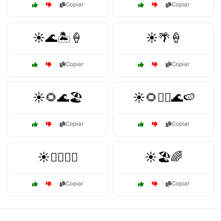
Copiar
Copiar
☀️🌊🏝️🍦
☀️🌴🍦
Copiar
Copiar
☀️🌻🌊🏖️
☀️🌻🏄‍♂️🌊🍉
Copiar
Copiar
☀️🏄‍♀️🌴🌈
☀️🏖️🌈
Copiar
Copiar