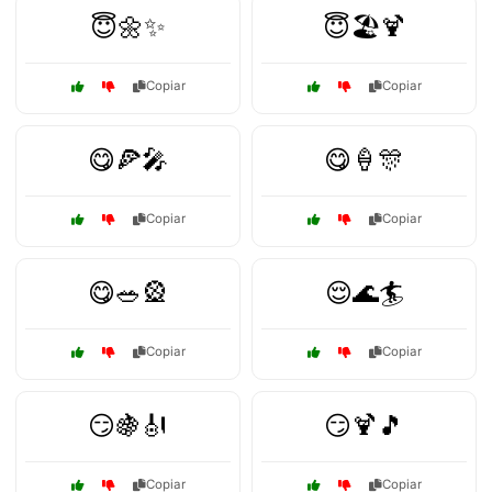
😇🌼✨
😇🏖️🍹
Copiar
Copiar
😋🍕🎤
😋🍦🎊
Copiar
Copiar
😋🥗🎡
😌🌊🏄
Copiar
Copiar
😏🍇🎻
😏🍹🎵
Copiar
Copiar