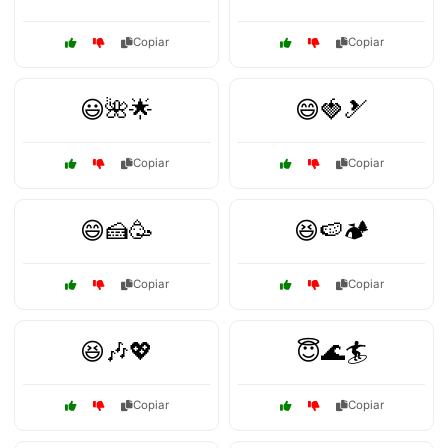
Copiar
Copiar
😃🌺🌟
😄🍓🎿
Copiar
Copiar
😄🍰🥳
😆🍉🏕️
Copiar
Copiar
😆🎶💖
😇🌊🏄
Copiar
Copiar