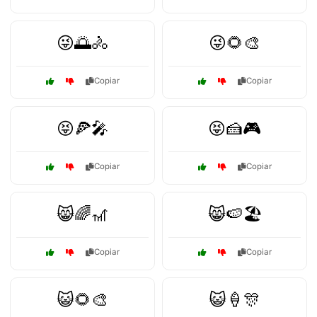
😜🌅🚴
😜🌻🎨
Copiar
Copiar
😝🍕🎤
😝🍰🎮
Copiar
Copiar
😸🌈🎢
😸🍉🏖️
Copiar
Copiar
😺🌻🎨
😺🍦🎊