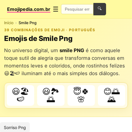
☰
Emojipedia.com.br
🔍
Início
Smile Png
39 COMBINAÇÕES DE EMOJI · PORTUGUÊS
Emojis de Smile Png
No universo digital, um
smile PNG
é como aquele
toque sutil de alegria que transforma conversas em
momentos leves e coloridos, onde rostinhos felizes
😃🏖️🍉 iluminam até o mais simples dos diálogos.
😃🏖️
😃🏞️
😇🍀
😊🌅
🍉
🌅
🌸
🌄
Sorriso Png