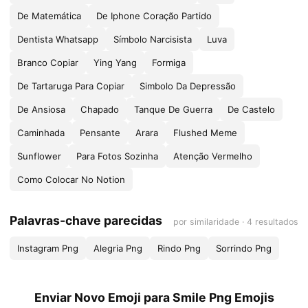
De Matemática
De Iphone Coração Partido
Dentista Whatsapp
Símbolo Narcisista
Luva
Branco Copiar
Ying Yang
Formiga
De Tartaruga Para Copiar
Simbolo Da Depressão
De Ansiosa
Chapado
Tanque De Guerra
De Castelo
Caminhada
Pensante
Arara
Flushed Meme
Sunflower
Para Fotos Sozinha
Atenção Vermelho
Como Colocar No Notion
Palavras-chave parecidas
por similaridade · 4 resultados
Instagram Png
Alegria Png
Rindo Png
Sorrindo Png
Enviar Novo Emoji para Smile Png Emojis