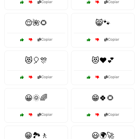
Copiar
Copiar
😌🌺🌻
😸🐾
Copiar
Copiar
😻🎈🎊
😻❤️💕
Copiar
Copiar
😀🌞🌈
😁🍀🌻
Copiar
Copiar
😁🏞️🚶
😃🌍🚀