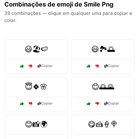
Combinações de emoji de Smile Png
39 combinações — clique em qualquer uma para copiar e
colar.
😃🏖️🍉
😃🏞️🌅
Copiar
Copiar
😇🍀🌸
😊🌅🌄
Copiar
Copiar
😊📸🌍
😋🍰🍦🍭