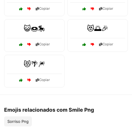
Copiar
Copiar
😺🍩🎠
😻🌅🎉
Copiar
Copiar
😻🌴🎆
Copiar
Emojis relacionados com Smile Png
Sorriso Png