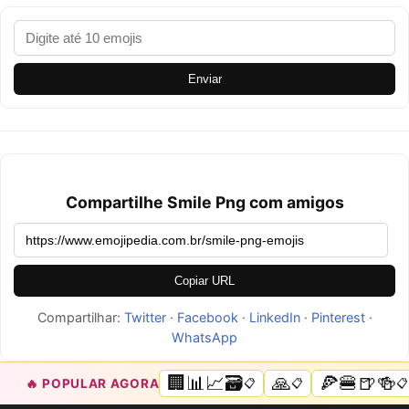
Enviar
Compartilhe Smile Png com amigos
Copiar URL
Compartilhar:
Twitter
·
Facebook
·
LinkedIn
·
Pinterest
·
WhatsApp
🏢📊📈🗃️
🙏
🍕🍔🍺🍻
🔥 POPULAR AGORA
📋
📋
📋