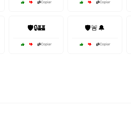
Copiar
Copiar
🛡️🔒🏰
🛡️🚨🔔
Copiar
Copiar