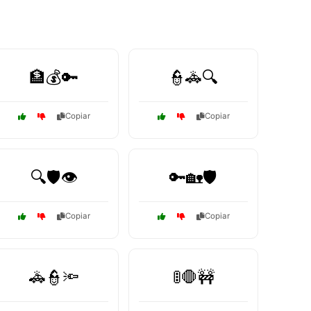
🏦💰🔑
👮🚓🔍
Copiar
Copiar
🔍🛡️👁️
🔑🏡🛡️
Copiar
Copiar
🚓👮🔦
🚦🛑🚧