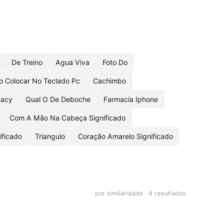
De Treino
Agua Viva
Foto Do
 Colocar No Teclado Pc
Cachimbo
acy
Qual O De Deboche
Farmacia Iphone
Com A Mão Na Cabeça Significado
ificado
Triangulo
Coração Amarelo Significado
por similaridade · 4 resultados