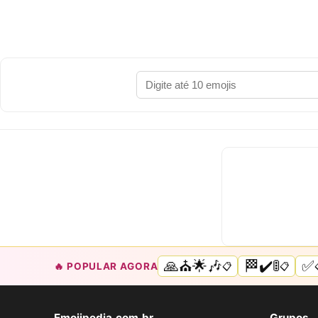
🙏⛪🌟🎶
🏁✔️🚦
✅
🔥 POPULAR AGORA
📋
📋
Emojipedia.com.br
Grupos