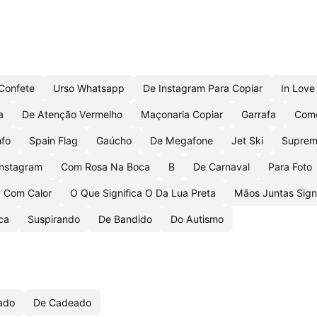
Confete
Urso Whatsapp
De Instagram Para Copiar
In Love
a
De Atenção Vermelho
Maçonaria Copiar
Garrafa
Como
nfo
Spain Flag
Gaúcho
De Megafone
Jet Ski
Suprem
Instagram
Com Rosa Na Boca
B
De Carnaval
Para Foto
Com Calor
O Que Significa O Da Lua Preta
Mãos Juntas Sign
ca
Suspirando
De Bandido
Do Autismo
cado
De Cadeado