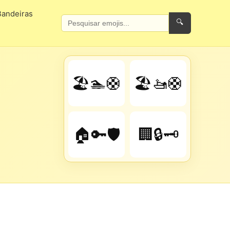
Bandeiras
🔍
🏖️🏊🛟
🏖️🚤🛟
🏠🔑🛡️
🏢🔒🗝️