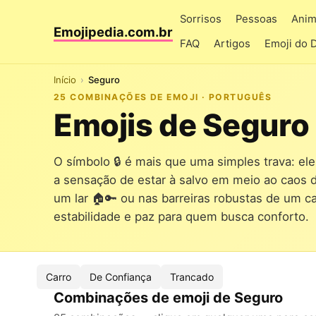
Sorrisos
Pessoas
Anim
Emojipedia.com.br
FAQ
Artigos
Emoji do 
Início
Seguro
25 COMBINAÇÕES DE EMOJI · PORTUGUÊS
Emojis de Seguro
O símbolo 🔒 é mais que uma simples trava: ele
a sensação de estar à salvo em meio ao caos d
um lar 🏠🔑 ou nas barreiras robustas de um ca
estabilidade e paz para quem busca conforto.
Carro
De Confiança
Trancado
Combinações de emoji de Seguro