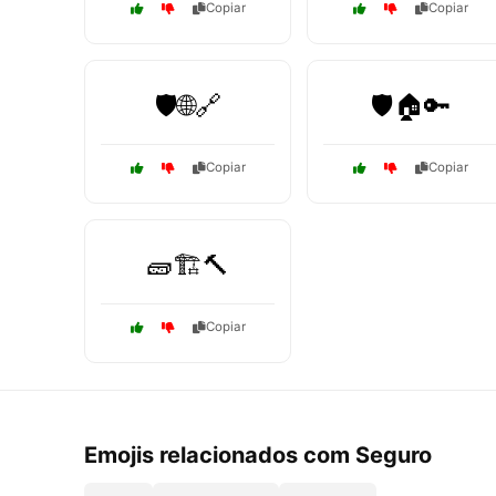
Copiar
Copiar
🛡️🌐🔗
🛡️🏠🔑
Copiar
Copiar
🧱🏗️🔨
Copiar
Emojis relacionados com Seguro