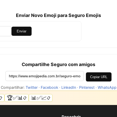
Enviar Novo Emoji para Seguro Emojis
Enviar
Compartilhe Seguro com amigos
Copiar URL
Compartilhar:
Twitter
·
Facebook
·
LinkedIn
·
Pinterest
·
WhatsApp
🏆✅📊
📊✅📈
📋
📋
📋
Descobrir