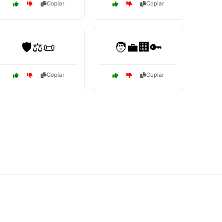
Copiar
Copiar
🛡️⚖️📜
🧑‍💼🏢🔑
Copiar
Copiar