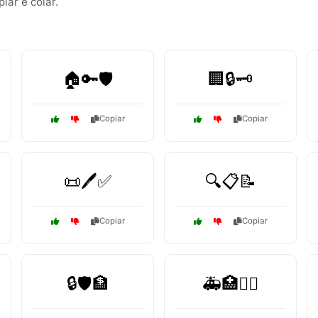
ar e colar.
🏠🔑🛡️
🏢🔒🗝️
Copiar
Copiar
📜🖊️✅
🔍📋📝
Copiar
Copiar
🔒🛡️🏦
🚑🏥👩‍⚕️