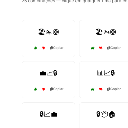
25 combinações — clique em qualquer uma para copi
🏖️🏊🛟
🏖️🚤🛟
Copiar
Copiar
💼📈🔒
📊📈🔒
Copiar
Copiar
🔒📈💼
🔒📦🏠