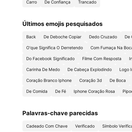
Carro
De Confiança
Trancado
Últimos emojis pesquisados
Back
De Deboche Copiar
Dedo Cruzado
De 
O'que Significa O Derretendo
Com Fumaça Na Boc
Do Facebook Significado
Filme Com Resposta
I
Carinha De Medo
De Cabeça Explodindo
Logo 
Coração Branco Iphone
Coração 3d
De Boca
De Comida
De Fé
Iphone Coração Rosa
Pipo
Palavras-chave parecidas
Cadeado Com Chave
Verificado
Símbolo Verifi