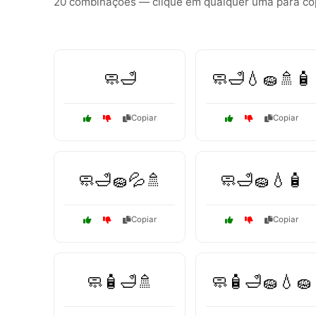
20 combinações — clique em qualquer uma para copi
🧼🛁
🧼🛁💧🧽🚿🧴
Copiar
Copiar
🧼🛁🧽💦🚿
🧼🛁🧽💧🧴
Copiar
Copiar
🧼🧴🛁🚿
🧼🧴🛁🧽💧🧽