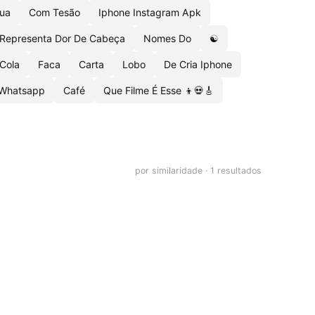
Lua
Com Tesão
Iphone Instagram Apk
Representa Dor De Cabeça
Nomes Do
☯
 Cola
Faca
Carta
Lobo
De Cria Iphone
 Whatsapp
Café
Que Filme É Esse 👦💀🎸
por similaridade · 1 resultados