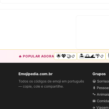
🌟💖🤝
🏝️🌅🌊🌴
🔥 POPULAR AGORA
📋
📋
Emojipedia.com.br
Grupos
Todos os códigos de emoji em português
😀 Sorris
— copie, cole e compartilhe.
🧍 Pessoa
🐾 Animai
🍔 Comida
✈️ Viagem