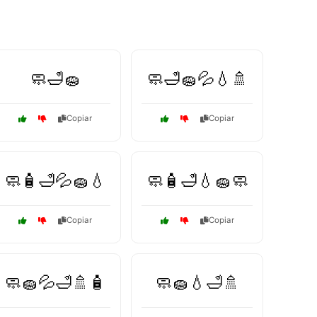
🧼🛁🧽
🧼🛁🧽💦💧🚿
Copiar
Copiar
🧼🧴🛁💦🧽💧
🧼🧴🛁💧🧽🧼
Copiar
Copiar
🧼🧽💦🛁🚿🧴
🧼🧽💧🛁🚿