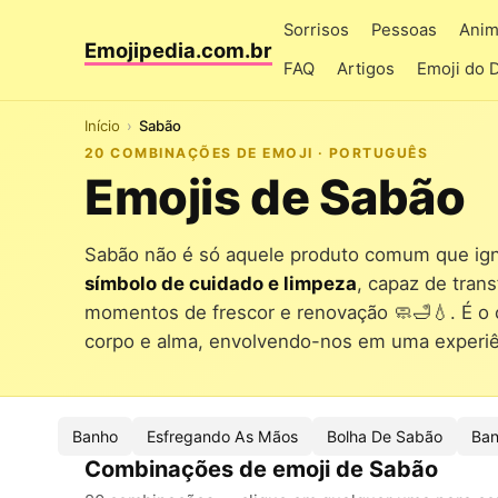
Sorrisos
Pessoas
Anim
Emojipedia.com.br
FAQ
Artigos
Emoji do 
Início
Sabão
20 COMBINAÇÕES DE EMOJI · PORTUGUÊS
Emojis de Sabão
Sabão não é só aquele produto comum que ign
símbolo de cuidado e limpeza
, capaz de tran
momentos de frescor e renovação 🧼🛁💧. É o c
corpo e alma, envolvendo-nos em uma experiê
Banho
Esfregando As Mãos
Bolha De Sabão
Ban
Combinações de emoji de Sabão