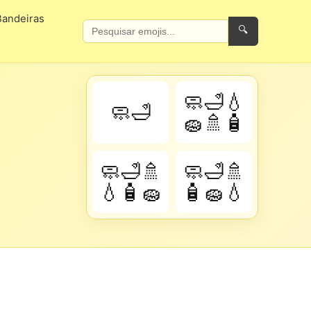
Bandeiras
🔍
🧼🛁💧
🧼🛁
🧽🚿🧴
🧼🛁🚿
🧼🛁🚿
💧🧴🧽
🧴🧽💧