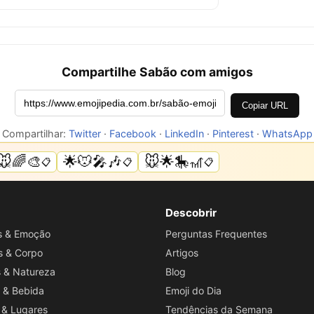
Compartilhe Sabão com amigos
Copiar URL
Compartilhar:
Twitter
·
Facebook
·
LinkedIn
·
Pinterest
·
WhatsApp
🐭🌈🎨
🌟🐭🎤🎶
🐭🌟🎠🎢
📋
📋
📋
Descobrir
os & Emoção
Perguntas Frequentes
s & Corpo
Artigos
s & Natureza
Blog
 & Bebida
Emoji do Dia
 & Lugares
Tendências da Semana