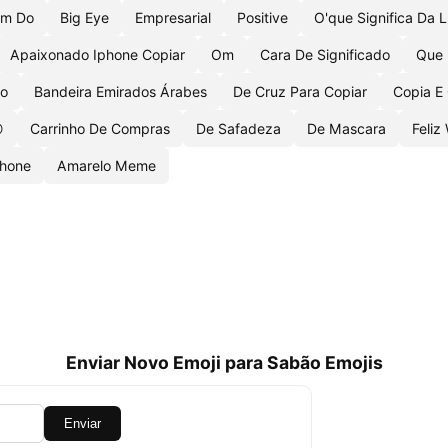
em Do
Big Eye
Empresarial
Positive
O'que Significa Da 
Apaixonado Iphone Copiar
Om
Cara De Significado
Que 
co
Bandeira Emirados Árabes
De Cruz Para Copiar
Copia E

Carrinho De Compras
De Safadeza
De Mascara
Feliz
phone
Amarelo Meme
Enviar Novo Emoji para Sabão Emojis
Enviar