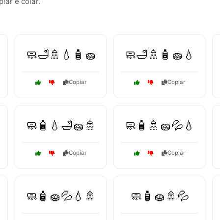
ar e colar.
🧼🛁🚿💧🧴🧽
🧼🛁🚿🧴🧽💧
Copiar
Copiar
🧼🧴💧🛁🧽🚿
🧼🧴🚿🧽💦💧
Copiar
Copiar
🧼🧴🧽💦💧🚿
🧼🧴🧽🚿💦