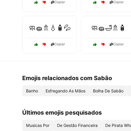
Copiar
Copiar
🧼🧽🚿💧🧴💦
🧼🧽🛁🚿🧴
Copiar
Copiar
Emojis relacionados com Sabão
Banho
Esfregando As Mãos
Bolha De Sabão
Últimos emojis pesquisados
Musicas Por
De Gestão Financeira
De Pirata Wh