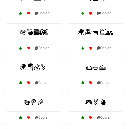
Copiar
Copiar
🪖💣🏙️👾
🌍🏝️🔫💥👥
Copiar
Copiar
🌍🪂💰🏅
🌮🥗🍰
Copiar
Copiar
🍻🥂🎉
🎮🏅💣
Copiar
Copiar