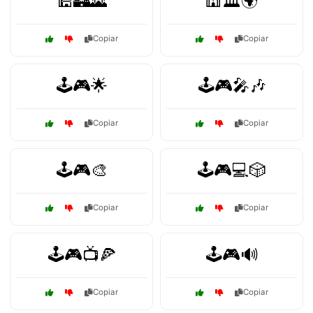
🕌🏰🌄
🕍🏛️🌍
Copiar
Copiar
🕹️🎮🌟
🕹️🎮🎤🎶
Copiar
Copiar
🕹️🎮🎨
🕹️🎮💻🎲
Copiar
Copiar
🕹️🎮📺🍕
🕹️🎮🔊
Copiar
Copiar