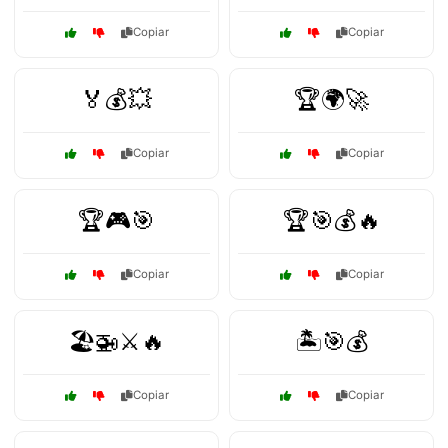
Copiar
Copiar
🏅💰💥
🏆🌍🚀
Copiar
Copiar
🏆🎮🎯
🏆🎯💰🔥
Copiar
Copiar
🏖️🚁⚔️🔥
🏝️🎯💰
Copiar
Copiar