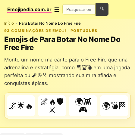
☰
Emojipedia.com.br
🔍
Início
Para Botar No Nome Do Free Fire
93 COMBINAÇÕES DE EMOJI · PORTUGUÊS
Emojis de Para Botar No Nome Do
Free Fire
Monte um nome marcante para o Free Fire que una
adrenalina e estratégia, como 🪂🏆💣 em uma jogada
perfeita ou 🧨🎯🏅 mostrando sua mira afiada e
conquistas épicas.
🌌🔥🛡️
🌍👾
🌌🌟🔥
🌍💣🏁
⚔️
🎮