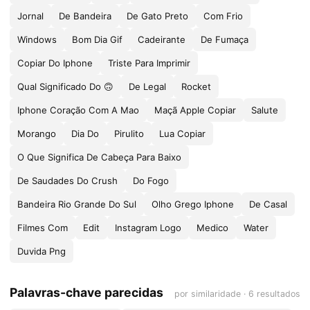
Jornal
De Bandeira
De Gato Preto
Com Frio
Windows
Bom Dia Gif
Cadeirante
De Fumaça
Copiar Do Iphone
Triste Para Imprimir
Qual Significado Do 🙃
De Legal
Rocket
Iphone Coração Com A Mao
Maçã Apple Copiar
Salute
Morango
Dia Do
Pirulito
Lua Copiar
O Que Significa De Cabeça Para Baixo
De Saudades Do Crush
Do Fogo
Bandeira Rio Grande Do Sul
Olho Grego Iphone
De Casal
Filmes Com
Edit
Instagram Logo
Medico
Water
Duvida Png
Palavras-chave parecidas
por similaridade · 6 resultados