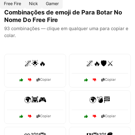
Free Fire
Nick
Gamer
Combinações de emoji de Para Botar No
Nome Do Free Fire
93 combinações — clique em qualquer uma para copiar e
colar.
🌌🌟🔥
🌌🔥🛡️⚔️
Copiar
Copiar
🌍👾🎮
🌍💣🏁
Copiar
Copiar