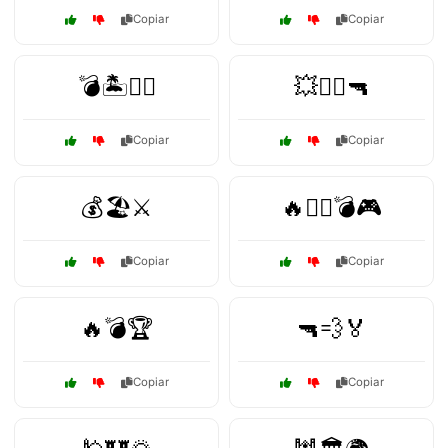
Copiar
Copiar
💣🏝️🏃‍♀️
💥🏃‍♀️🔫
Copiar
Copiar
💰🏖️⚔️
🔥🏃‍♂️💣🎮
Copiar
Copiar
🔥💣🏆
🔫💨🏅
Copiar
Copiar