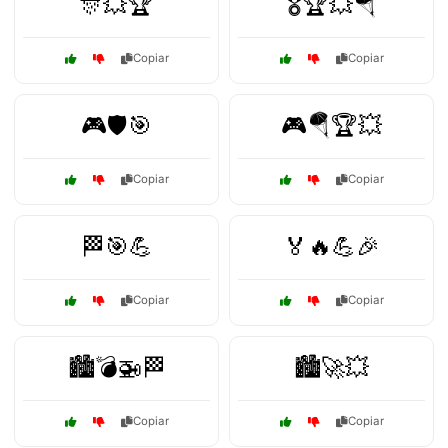
🎊💥🏆
🎖️🏆💥🪂
Copiar
Copiar
🎮🛡️🎯
🎮🪂🏆💥
Copiar
Copiar
🏁🎯💪
🏅🔥💪🎉
Copiar
Copiar
🏙️💣🚁🏁
🏙️🚀💥
Copiar
Copiar