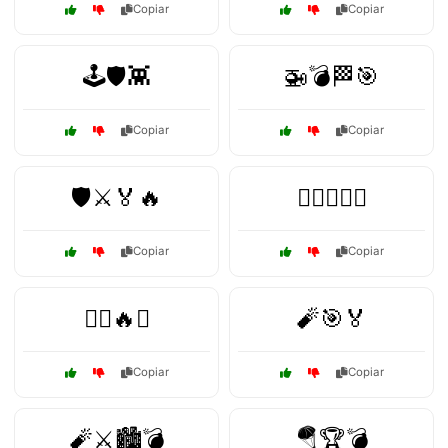
Copiar
Copiar
🕹️🛡️👾
🚁💣🏁🎯
Copiar
Copiar
🛡️⚔️🏅🔥
🧟‍♂️🏴‍☠️⚓
Copiar
Copiar
🧟‍♂️🔥⚔️
🧨🎯🏅
Copiar
Copiar
🧨⚔️🏙️💣
🪂🏆💣