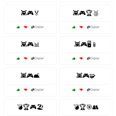
👾🎮🏅
👾🎮🏆🥈
Copiar
Copiar
👾🎮📊
👾🎮🖥️📱
Copiar
Copiar
👾🎮🛋️
👾🎮🧩
Copiar
Copiar
💣🏆🎮🏖️
💣🏆🎯👥