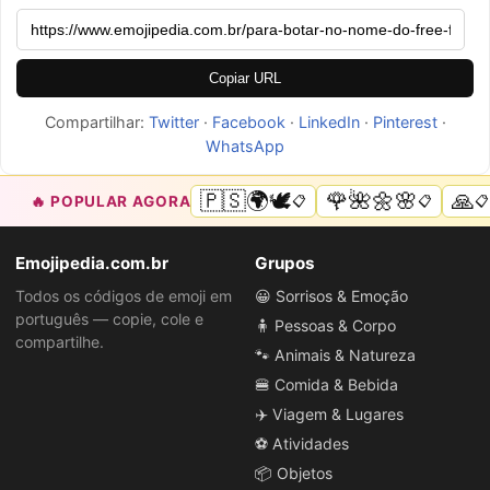
Copiar URL
Compartilhar:
Twitter
·
Facebook
·
LinkedIn
·
Pinterest
·
WhatsApp
🇵🇸🌍🕊️
🌹🌺🌼🌸
🙏
🔥 POPULAR AGORA
📋
📋
📋
Emojipedia.com.br
Grupos
Todos os códigos de emoji em
😀 Sorrisos & Emoção
português — copie, cole e
🧍 Pessoas & Corpo
compartilhe.
🐾 Animais & Natureza
🍔 Comida & Bebida
✈️ Viagem & Lugares
⚽ Atividades
📦 Objetos