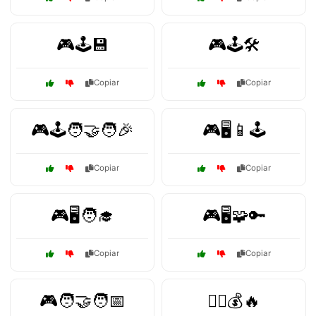
🎮🕹️💾
🎮🕹️🛠️
Copiar
Copiar
🎮🕹️🧑‍🤝‍🧑🎉
🎮🖥️📱🕹️
Copiar
Copiar
🎮🖥️🧑‍🎓
🎮🖥️🧩🔑
Copiar
Copiar
🎮🧑‍🤝‍🧑📅
🏃‍♂️💰🔥