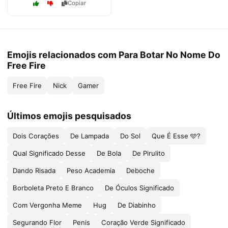
Copiar
Emojis relacionados com Para Botar No Nome Do
Free Fire
Free Fire
Nick
Gamer
Últimos emojis pesquisados
Dois Corações
De Lampada
Do Sol
Que É Esse 🩵?
Qual Significado Desse
De Bola
De Pirulito
Dando Risada
Peso Academia
Deboche
Borboleta Preto E Branco
De Óculos Significado
Com Vergonha Meme
Hug
De Diabinho
Segurando Flor
Penis
Coração Verde Significado