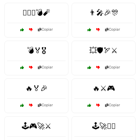
🏴‍☠️⚓💣🧨
👨‍🎤🎉🎊
Copiar
Copiar
💣🏅🎖️
💥🛡️🏹⚔️
Copiar
Copiar
🔥🏅🎉
🔥⚔️🎮
Copiar
Copiar
🕹️🎮🚀⚔️
🕹️🚀🏴‍☠️