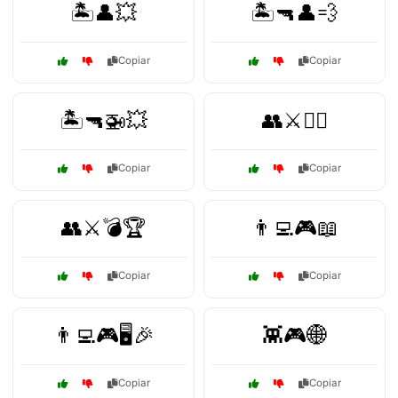
🏝️👤💥
🏝️🔫👤💨
Copiar
Copiar
🏝️🔫🚁💥
👥⚔️🏃‍♂️
Copiar
Copiar
👥⚔️💣🏆
👨‍💻🎮📖
Copiar
Copiar
👨‍💻🎮🖥️🎉
👾🎮🌐
Copiar
Copiar