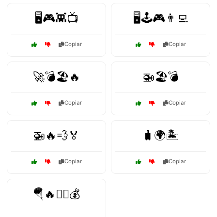
🖥️🎮👾📺
🖥️🕹️🎮👨‍💻
Copiar
Copiar
🚀💣🏖️🔥
🚁🏖️💣
Copiar
Copiar
🚁🔥💨🏅
🧳🌍🏝️
Copiar
Copiar
🪂🔥🏃‍♀️💰