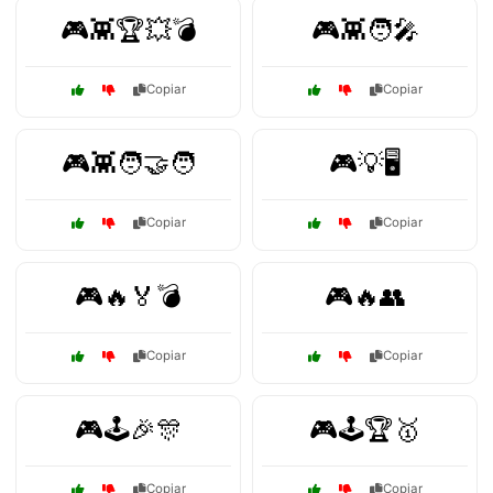
🎮👾🏆💥💣
🎮👾🧑‍🎤
Copiar
Copiar
🎮👾🧑‍🤝‍🧑
🎮💡🖥️
Copiar
Copiar
🎮🔥🏅💣
🎮🔥👥
Copiar
Copiar
🎮🕹️🎉🎊
🎮🕹️🏆🥇
Copiar
Copiar