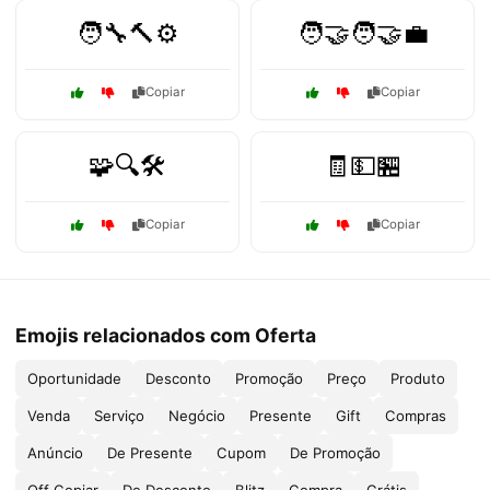
🧑‍🔧🔨⚙️
🧑‍🤝‍🧑🤝💼
Copiar
Copiar
🧩🔍🛠️
🧾💵🏪
Copiar
Copiar
Emojis relacionados com Oferta
Oportunidade
Desconto
Promoção
Preço
Produto
Venda
Serviço
Negócio
Presente
Gift
Compras
Anúncio
De Presente
Cupom
De Promoção