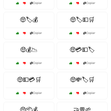
Copiar
Copiar
🤑🏷️💰
🤑🏷️💵🛒
Copiar
Copiar
🤑💰📉
🤑💳💵🏷️
Copiar
Copiar
🤑💵💳🛒
🤑💸🏷️🛒
Copiar
Copiar
🤑📦💰
🤝💬🌱