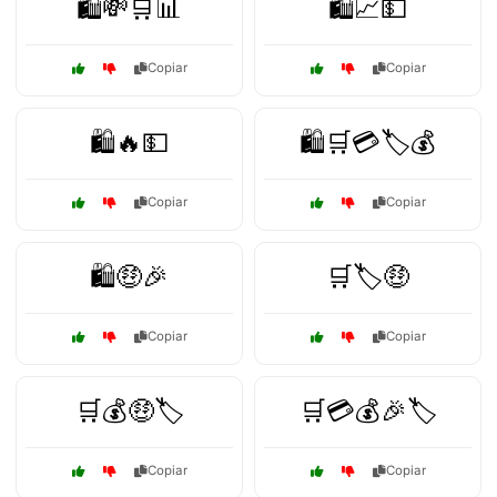
🛍️💸🛒📊
🛍️📈💵
Copiar
Copiar
🛍️🔥💵
🛍️🛒💳🏷️💰
Copiar
Copiar
🛍️🤑🎉
🛒🏷️🤑
Copiar
Copiar
🛒💰🤑🏷️
🛒💳💰🎉🏷️
Copiar
Copiar