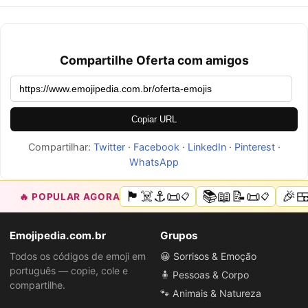
Compartilhe Oferta com amigos
Copiar URL
Compartilhar:
Twitter
·
Facebook
·
LinkedIn
·
Pinterest
·
WhatsApp
🏴‍☠️⚓📜
📚📖📝📜
🎉
🔥 POPULAR AGORA
📋
📋
Emojipedia.com.br
Grupos
Todos os códigos de emoji em
😀 Sorrisos & Emoção
português — copie, cole e
🧍 Pessoas & Corpo
compartilhe.
🐾 Animais & Natureza