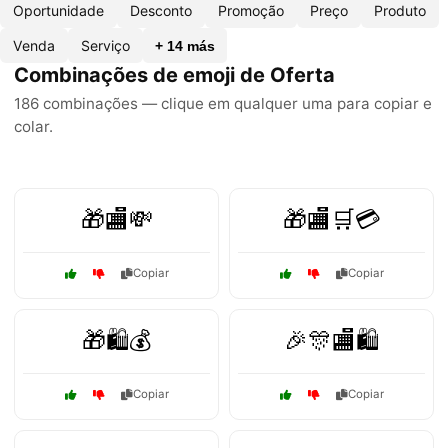
Oportunidade
Desconto
Promoção
Preço
Produto
Venda
Serviço
+ 14 más
Combinações de emoji de Oferta
186 combinações — clique em qualquer uma para copiar e
colar.
🎁🏬💸
🎁🏬🛒💳
Copiar
Copiar
🎁🛍️💰
🎉🎊🏬🛍️
Copiar
Copiar