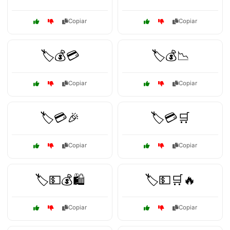
Copiar
Copiar
🏷️💰💳
🏷️💰📉
Copiar
Copiar
🏷️💳🎉
🏷️💳🛒
Copiar
Copiar
🏷️💵💰🛍️
🏷️💵🛒🔥
Copiar
Copiar