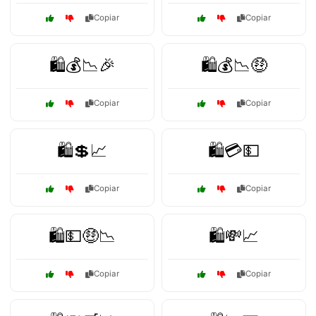
Copiar
Copiar
🛍️💰📉🎉
🛍️💰📉🤑
Copiar
Copiar
🛍️💲📈
🛍️💳💵
Copiar
Copiar
🛍️💵🤑📉
🛍️💸📈
Copiar
Copiar