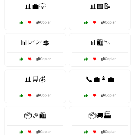
📊💼💡
📊📅📝
Copiar
Copiar
📊📈💹💲
📊🛍️📉
Copiar
Copiar
📊🛒💰
📞💼👩‍💼
Copiar
Copiar
📦🎉🛍️
📦🚚🏭
Copiar
Copiar