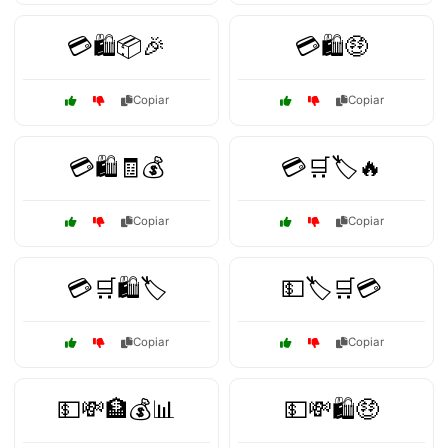
💳🛍️📦🎉
💳🛍️🤑
Copiar
Copiar
💳🛍️🧾💰
💳🛒🏷️🔥
Copiar
Copiar
💳🛒🛍️🏷️
💵🏷️🛒💳
Copiar
Copiar
💵💸🏦💰📊
💵💸🛍️🤑