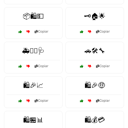
📦🛍️💵
🗝️🏠🌟
Copiar
Copiar
🚑👨‍⚕️🩺
🚗🛠️🔧
Copiar
Copiar
🛍️🎉📈
🛍️🎉🤑
Copiar
Copiar
🛍️🏪📊
🛍️💰💳