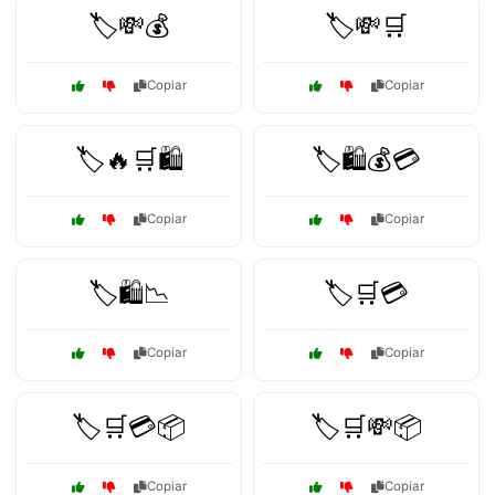
🏷️💸💰
🏷️💸🛒
Copiar
Copiar
🏷️🔥🛒🛍️
🏷️🛍️💰💳
Copiar
Copiar
🏷️🛍️📉
🏷️🛒💳
Copiar
Copiar
🏷️🛒💳📦
🏷️🛒💸📦
Copiar
Copiar