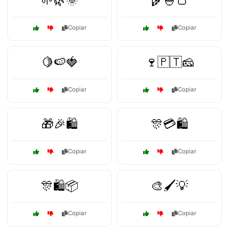
🌱🌿🌞
🌾🍚🍞
Copiar
Copiar
🍋🍉🍓
🍷🇵🇹🧀
Copiar
Copiar
🎁🎉🛍️
🎊💳🛍️
Copiar
Copiar
🎊🛍️📦
🎨🖌️💡
Copiar
Copiar