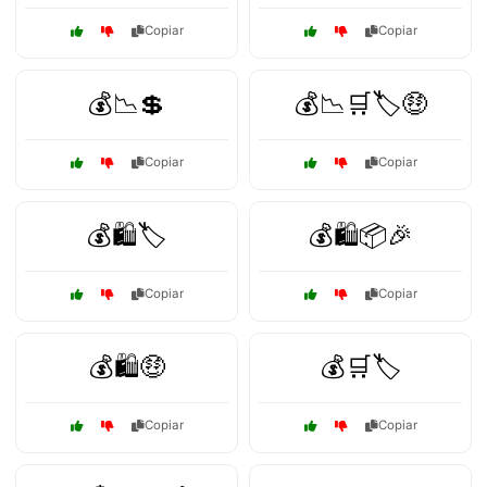
Copiar
Copiar
💰📉💲
💰📉🛒🏷️🤑
Copiar
Copiar
💰🛍️🏷️
💰🛍️📦🎉
Copiar
Copiar
💰🛍️🤑
💰🛒🏷️
Copiar
Copiar