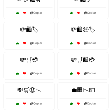
Copiar
Copiar
💸🛍️🏷️
💸🛍️🤑🏷️
Copiar
Copiar
💸🛒💳
💸🛒🛍️💳
Copiar
Copiar
💸🛒🤑📉
💼🏢📉💵
Copiar
Copiar