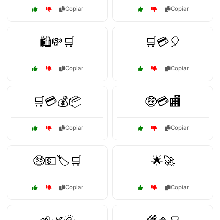
Copiar
Copiar
🛍️💸🛒
🛒💳🎈
Copiar
Copiar
🛒💳💰📦
🤑💳🏬
Copiar
Copiar
🤑💵🏷️🛒
🌟🚀
Copiar
Copiar