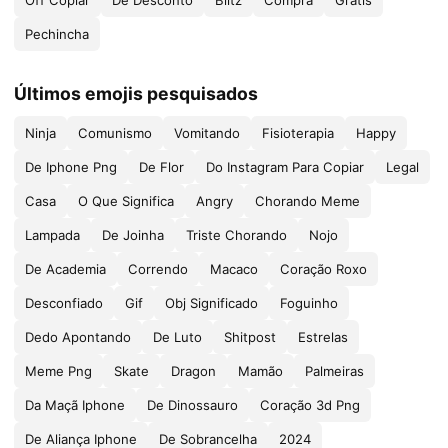
Off Copiar
De Desconto
Blitz
Compra
Grátis
Pechincha
Últimos emojis pesquisados
Ninja
Comunismo
Vomitando
Fisioterapia
Happy
De Iphone Png
De Flor
Do Instagram Para Copiar
Legal
Casa
O Que Significa
Angry
Chorando Meme
Lampada
De Joinha
Triste Chorando
Nojo
De Academia
Correndo
Macaco
Coração Roxo
Desconfiado
Gif
Obj Significado
Foguinho
Dedo Apontando
De Luto
Shitpost
Estrelas
Meme Png
Skate
Dragon
Mamão
Palmeiras
Da Maçã Iphone
De Dinossauro
Coração 3d Png
De Aliança Iphone
De Sobrancelha
2024