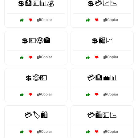
💲🏦💵📊💰
💲💳📈📉
Copiar
Copiar
💲💵🤑🏦
💲🛍️📈
Copiar
Copiar
💲🤑💵
💳🏦💼📊
Copiar
Copiar
💳🏷️🛍️
💳🛍️💵📉
Copiar
Copiar