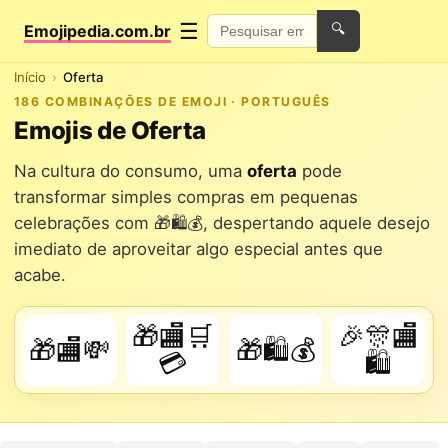
☰
Emojipedia.com.br
🔍
Início
Oferta
186 COMBINAÇÕES DE EMOJI · PORTUGUÊS
Emojis de Oferta
Na cultura do consumo, uma
oferta
pode
transformar simples compras em pequenas
celebrações com 🎁🛍️💰, despertando aquele desejo
imediato de aproveitar algo especial antes que
acabe.
🎁🏬🛒
🎉🎊🏬
🎁🏬💸
🎁🛍️💰
💳
🛍️