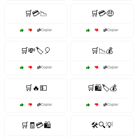
🛒💳📉
🛒💳🤑
Copiar
Copiar
🛒💸🏷️🎈
🛒📉💰
Copiar
Copiar
🛒🔥💵
🛒🛍️🏷️💰
Copiar
Copiar
🛒🧾💳🛍️
🛠️🔍💡