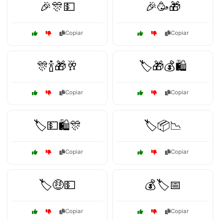
🎉🎊💵
🎉🥳🎁
Copiar
Copiar
🎊🍾🎁🥂
🏷️🎁💰🛍️
Copiar
Copiar
🏷️💵🛍️🎊
🏷️📦📉
Copiar
Copiar
🏷️🤑💵
💰🏷️📅
Copiar
Copiar