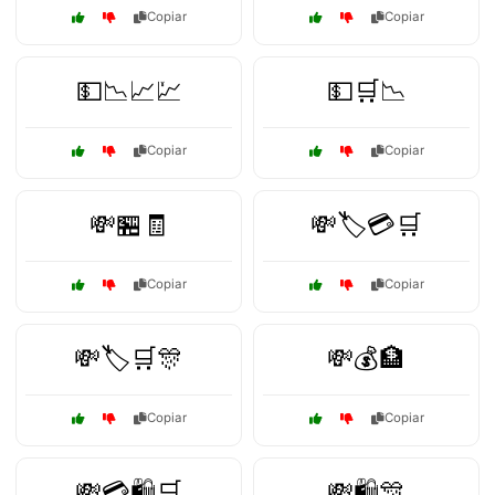
Copiar
Copiar
💵📉📈💹
💵🛒📉
Copiar
Copiar
💸🏪🧾
💸🏷️💳🛒
Copiar
Copiar
💸🏷️🛒🎊
💸💰🏦
Copiar
Copiar
💸💳🛍️🛒
💸🛍️🎊