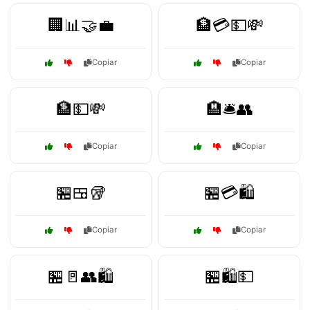
🏢📊🤝💼
🏦💳💵💸
Copiar
Copiar
🏦💵💸
🏨🛎️👥
Copiar
Copiar
🏪🍱🥡
🏪💳🛍️
Copiar
Copiar
🏪🚪👥🛍️
🏪🛍️💵