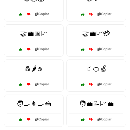
Copiar
Copiar
🤝💼📅📈
🤝💼📈💳
Copiar
Copiar
🧂🌶️🧄
🧃🍊🍏
Copiar
Copiar
🧑‍🍳👩‍🍳🍰
🧑‍💼📝📈💼
Copiar
Copiar