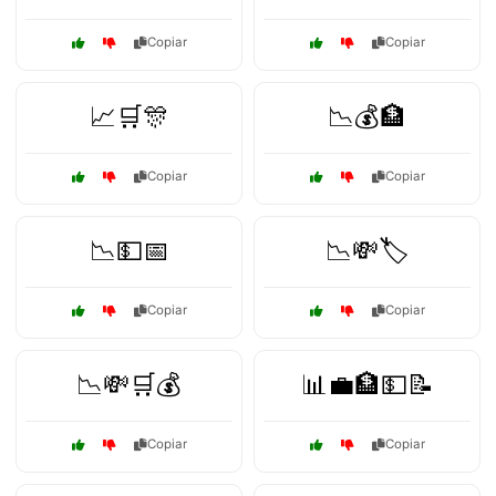
Copiar
Copiar
📈🛒🎊
📉💰🏦
Copiar
Copiar
📉💵📅
📉💸🏷️
Copiar
Copiar
📉💸🛒💰
📊💼🏦💵📝
Copiar
Copiar