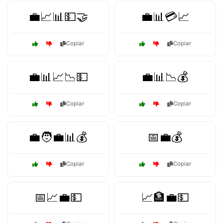
💼📈📊💵🤝
💼📊💳📈
Copiar
Copiar
💼📊📈📉💵
💼📊📉💰
Copiar
Copiar
💼🧑‍💼📊💰
📅💼💰
Copiar
Copiar
📅📈💼💵
📈🏦💼💵