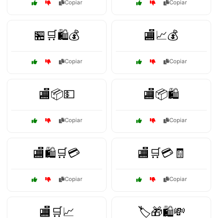
Copiar
Copiar
🏪🛒🛍️💰
🏬📈💰
Copiar
Copiar
🏬📦💵
🏬📦🛍️
Copiar
Copiar
🏬🛍️🛒💳
🏬🛒💳🧾
Copiar
Copiar
🏬🛒📈
🏷️🎁🛍️💸