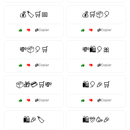
💰🏷️🛒📅
💰🛒📦🎈
Copiar
Copiar
💸📦🎈🛒
💸🛍️🎈🎀
Copiar
Copiar
📦🎁💳🛒💸
🛍️🎈🎉🛒
Copiar
Copiar
🛍️🎉🏷️
🛍️🎊🥳🎉