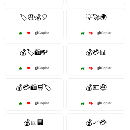
🏷️🤑💰🎈
💡🚀🌍
Copiar
Copiar
💰🏷️🛍️💸
💰💳📊
Copiar
Copiar
💰💳🛍️🛒🏷️
💰💵🤑
Copiar
Copiar
💰📅🏢
💰📈💳