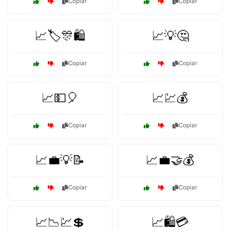
Copiar
Copiar
📈🏷️🎊🛍️
📈💡🤔
Copiar
Copiar
📈💵🎈
📈💹💰
Copiar
Copiar
📈💼💡📝
📈💼🤝💰
Copiar
Copiar
📈📉💹💲
📈🛍️💳