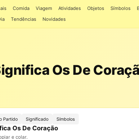
ais
Comida
Viagem
Atividades
Objetos
Símbolos
Dia
Tendências
Novidades
ignifica Os De Coraç
o Partido
Significado
Símbolos
fica Os De Coração
iar e colar.