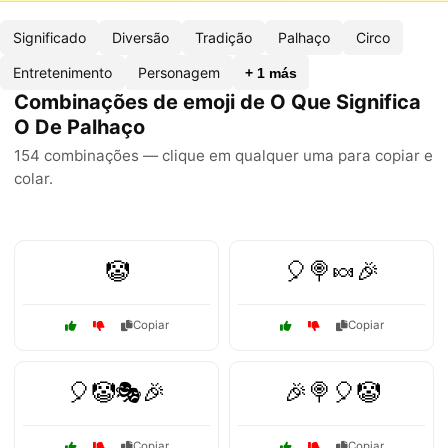
Significado
Diversão
Tradição
Palhaço
Circo
Entretenimento
Personagem
+ 1 más
Combinações de emoji de O Que Significa
O De Palhaço
154 combinações — clique em qualquer uma para copiar e
colar.
🤡
🎈🍭🍬🎉
Copiar
Copiar
🎈🤡🎭🎉
🎉🍭🎈🤡
Copiar
Copiar