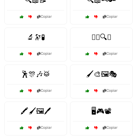
🔍📖📝
🔍📖🗝️🔑
Copiar
Copiar
🔬🔭🧪
🕵️‍♂️🔍📜
Copiar
Copiar
🕺🎊🎶🥁
🖌️🎨🖼️🎭
Copiar
Copiar
🖍️🖌️🖼️🖊️
🖥️🎮📽️
Copiar
Copiar