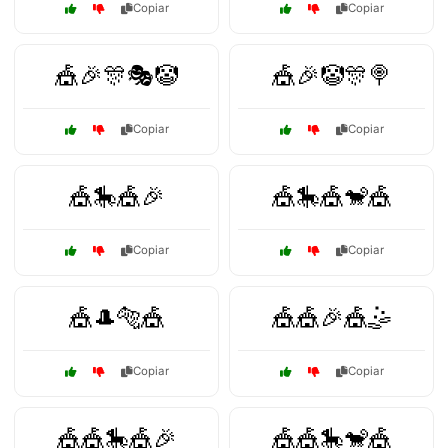
Copiar
Copiar
🎪🎉🎊🎭🤡
🎪🎉🤡🎊🍭
Copiar
Copiar
🎪🎠🎪🎉
🎪🎠🎪🐒🎪
Copiar
Copiar
🎪🎩🐅🎪
🎪🎪🎉🎪🤹
Copiar
Copiar
🎪🎪🎠🎪🎉
🎪🎪🎠🐒🎪