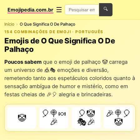
☰
Emojipedia.com.br
🔍
Início
O Que Significa O De Palhaço
154 COMBINAÇÕES DE EMOJI · PORTUGUÊS
Emojis de O Que Significa O De
Palhaço
Poucos sabem
que o emoji de palhaço 🤡 carrega
um universo de 🎪🎭 emoções e diversão,
remetendo tanto aos espetáculos coloridos quanto à
sensação ambígua de humor e mistério, como em
festas cheias de 🎉🎈 alegria e brincadeiras.
🎈🍭🍬
🎈🤡
🎉🍭🎈
🤡
🎉
🎭🎉
🤡