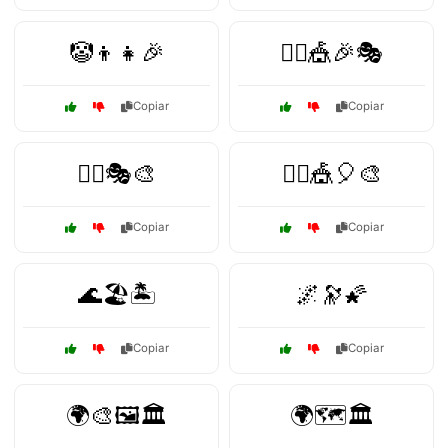
🤡👦👧🎉
🤹‍♀️🎪🎉🎭
Copiar
Copiar
🤹‍♀️🎭🎨
🤹‍♂️🎪🎈🎨
Copiar
Copiar
🌊🏖️🏝️
🌌🔭🌠
Copiar
Copiar
🌍🎨🖼️🏛️
🌍🗺️🏛️