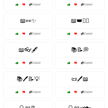
Copiar
Copiar
📖👀✨
📖👑🧙‍♂️
Copiar
Copiar
📖👓🖋️
📚📝💭
Copiar
Copiar
📚🖊️📝💡
📜🖊️📖
Copiar
Copiar