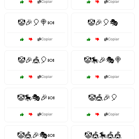
Copiar
Copiar
🤡🎉🎈🍭🍬
🤡🎉🎈🎭
Copiar
Copiar
🤡🎉🎪🎈🍬
🤡🎠🎉🎭🍭
Copiar
Copiar
🤡🎠🎭🎉🍬
🤡🎪🎉🎈
Copiar
Copiar
🤡🎪🎉🎭🍬
🤡🎪🎠🎪🎪