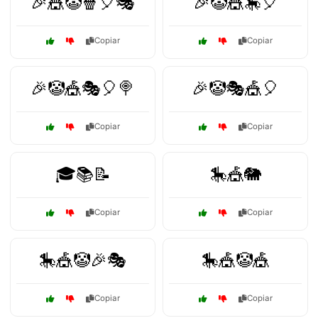
🎉🎪🤡🍿🎈🎭
🎉🤡🎪🎠🎈
Copiar
Copiar
🎉🤡🎪🎭🎈🍭
🎉🤡🎭🎪🎈
Copiar
Copiar
🎓📚📝
🎠🎪🐘
Copiar
Copiar
🎠🎪🤡🎉🎭
🎠🎪🤡🎪
Copiar
Copiar