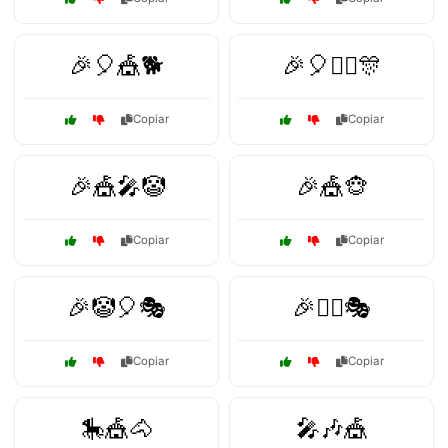
🎉🎈🎪🐕
🎉🎈🤹‍♂️🎊
Copiar
Copiar
🎉🎪🎤🤡
🎉🎪🐵
Copiar
Copiar
🎉🤡🎈🎭
🎉🤹‍♀️🎭
Copiar
Copiar
🎠🎪🐴
🎤🎶🎪