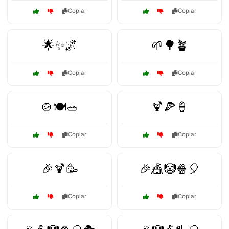
Copiar
Copiar
🌟✨🌌
🌱🌳🪴
Copiar
Copiar
🍲🍽️🥗
🍹🍕🍦
Copiar
Copiar
🎉🍹🥳
🎉🎪🤡🍿🎈
Copiar
Copiar