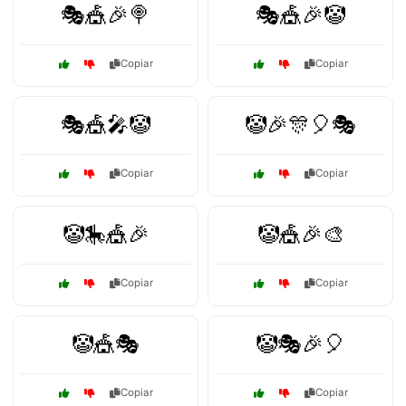
🎭🎪🎉🍭
🎭🎪🎉🤡
Copiar
Copiar
🎭🎪🎤🤡
🤡🎉🎊🎈🎭
Copiar
Copiar
🤡🎠🎪🎉
🤡🎪🎉🎨
Copiar
Copiar
🤡🎪🎭
🤡🎭🎉🎈
Copiar
Copiar