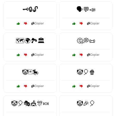
🗝️🔒🔓
🗣️💬📣
Copiar
Copiar
🗺️🌍🏞️🏛️
🤔💭📜
Copiar
Copiar
🤡🃏🎠
🤡🎈🍿
Copiar
Copiar
🤡🎈🎭🎪🎊🍬
🤡🎉🎈