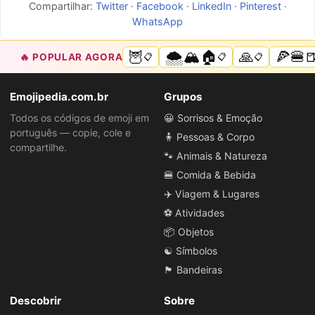
Compartilhar:
Twitter
·
Facebook
·
LinkedIn
·
Pinterest
·
WhatsApp
🦉
🌨️🏔️🏠
🙏
🍕🍔
🔥 POPULAR AGORA
📋
📋
📋
Emojipedia.com.br
Grupos
Todos os códigos de emoji em
😀 Sorrisos & Emoção
português — copie, cole e
🧍 Pessoas & Corpo
compartilhe.
🐾 Animais & Natureza
🍔 Comida & Bebida
✈️ Viagem & Lugares
⚽ Atividades
📦 Objetos
☯️ Símbolos
🏴 Bandeiras
Descobrir
Sobre