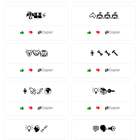
🐉🏰⚡
🐴🎪🎪🎪
Copiar
Copiar
🐻🐯🦁
👨‍🔧🔧🔨
Copiar
Copiar
👩‍🚀🌌🌍
💡📚🔑
Copiar
Copiar
💡🧠🔗
💬🗣️📢