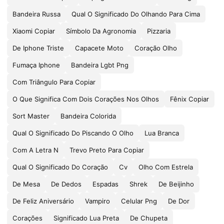
Bandeira Russa
Qual O Significado Do Olhando Para Cima
Xiaomi Copiar
Símbolo Da Agronomia
Pizzaria
De Iphone Triste
Capacete Moto
Coração Olho
Fumaça Iphone
Bandeira Lgbt Png
Com Triângulo Para Copiar
O Que Significa Com Dois Corações Nos Olhos
Fênix Copiar
Sort Master
Bandeira Colorida
Qual O Significado Do Piscando O Olho
Lua Branca
Com A Letra N
Trevo Preto Para Copiar
Qual O Significado Do Coração
Cv
Olho Com Estrela
De Mesa
De Dedos
Espadas
Shrek
De Beijinho
De Feliz Aniversário
Vampiro
Celular Png
De Dor
Corações
Significado Lua Preta
De Chupeta