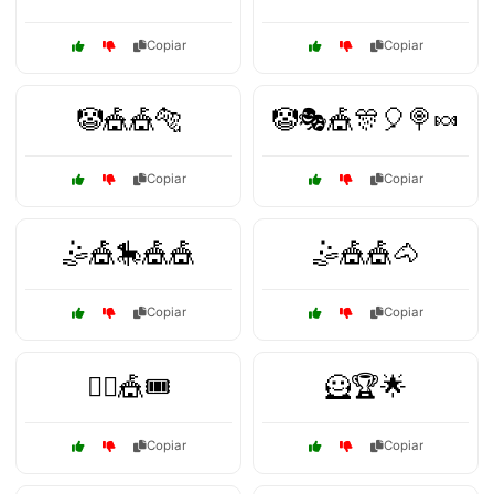
Copiar
Copiar
🤡🎪🎪🐅
🤡🎭🎪🎊🎈🍭🍬
Copiar
Copiar
🤹🎪🎠🎪🎪
🤹🎪🎪🐴
Copiar
Copiar
🤹‍♂️🎪🎟️
🦸🏆🌟
Copiar
Copiar