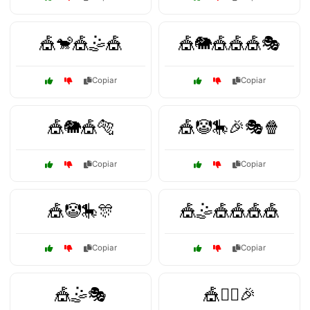
🎪🐒🎪🤹🎪
🎪🐘🎪🎪🎪🎭
Copiar
Copiar
🎪🐘🎪🐅
🎪🤡🎠🎉🎭🍿
Copiar
Copiar
🎪🤡🎠🎊
🎪🤹🎪🎪🎪🎪
Copiar
Copiar
🎪🤹🎭
🎪🤹‍♀️🎉