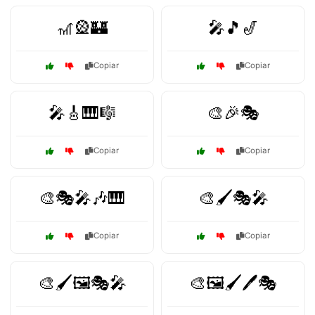
🎢🎡🏰
🎤🎵🎷
Copiar
Copiar
🎤🎸🎹🎼
🎨🎉🎭
Copiar
Copiar
🎨🎭🎤🎶🎹
🎨🖌️🎭🎤
Copiar
Copiar
🎨🖌️🖼️🎭🎤
🎨🖼️🖌️🖊️🎭