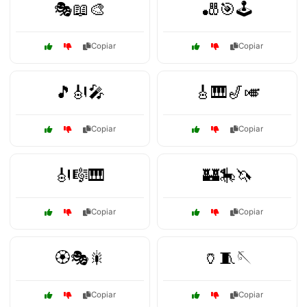
🎭📖🎨
🎳🎯🕹️
Copiar
Copiar
🎵🎻🎤
🎸🎹🎷🎺
Copiar
Copiar
🎻🎼🎹
🏰🎠🦄
Copiar
Copiar
🏵️🎭🎇
🏺🧵🪡
Copiar
Copiar