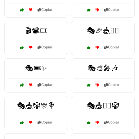
Copiar
Copiar
🎬📽️🎞️
🎭🎉🎪🤹‍♂️
Copiar
Copiar
🎭🎟️✨
🎭🎨🎤🎶
Copiar
Copiar
🎭🎪🤡🎊🍭
🎭🎪🤹‍♂️🤡
Copiar
Copiar