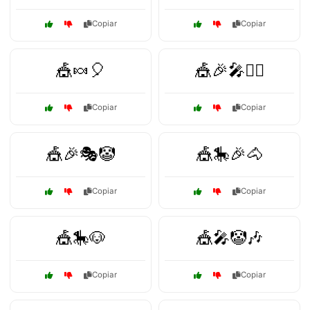
Copiar
Copiar
🎪🍬🎈
🎪🎉🎤🤹‍♂️
Copiar
Copiar
🎪🎉🎭🤡
🎪🎠🎉🐴
Copiar
Copiar
🎪🎠🐶
🎪🎤🤡🎶
Copiar
Copiar