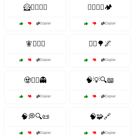
🦸🦸‍♀️🦸‍♂️
🧗‍♀️🚵‍♂️🏕️
Copiar
Copiar
🧚🧙‍♀️✨
🧝‍♂️🌳🌌
Copiar
Copiar
🧟🧛‍♂️👻
🧠💡🔍📖
Copiar
Copiar
🧠💭🔍📜
🧠🧩🔗
Copiar
Copiar