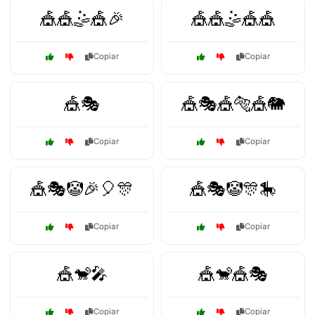
🎪🎪🤹🎪🎉
🎪🎪🤹🎪🎪
Copiar
Copiar
🎪🎭
🎪🎭🎪🐅🎪🐘
Copiar
Copiar
🎪🎭🤡🎉🎈🎊
🎪🎭🤡🎊🎠
Copiar
Copiar
🎪🐒🎤
🎪🐒🎪🎭
Copiar
Copiar