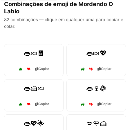
Combinações de emoji de Mordendo O
Labio
82 combinações — clique em qualquer uma para copiar e
colar.
👄🍬🍫
👄🍬💖
Copiar
Copiar
👄🍰🍬
👄🍷🍇
Copiar
Copiar
👄💖🌟
💋🌹🍰