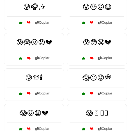
😰🎧🎶
😰😓😖😩
Copiar
Copiar
😰😱😖😟💔
😰😳😤💔
Copiar
Copiar
😰🛀🕯️
😱😖😟💭
Copiar
Copiar
😱😖😩💔
😱🚪🏃‍♀️
Copiar
Copiar