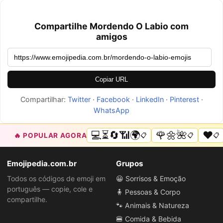
Compartilhe Mordendo O Labio com
amigos
Copiar URL
Compartilhar:
Twitter
·
Facebook
·
LinkedIn
·
Pinterest
·
WhatsApp
💻⏳🔄📶🌍
🌹🌼🌺
❤️
🔥 POPULAR AGORA
📋
📋
📋
Emojipedia.com.br
Grupos
Todos os códigos de emoji em
😀 Sorrisos & Emoção
português — copie, cole e
🧍 Pessoas & Corpo
compartilhe.
🐾 Animais & Natureza
🍔 Comida & Bebida