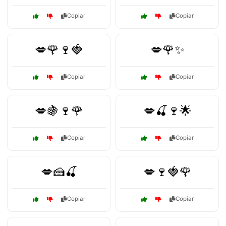
Copiar
Copiar
💋🌹🍷🍓
💋🌹✨
Copiar
Copiar
💋🍇🍷🌹
💋🍒🍷🌟
Copiar
Copiar
💋🍰🍒
💋🍷🍓🌹
Copiar
Copiar