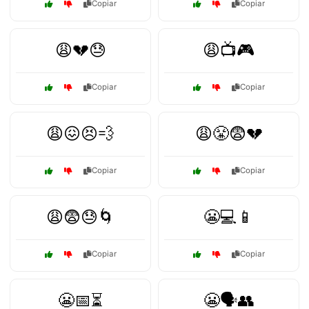
Copiar
Copiar
😩💔😓
😩📺🎮
Copiar
Copiar
😩😖😣💨
😩😤😨💔
Copiar
Copiar
😩😨😓🌀
😬💻📱
Copiar
Copiar
😬📅⏳
😬🗣️👥