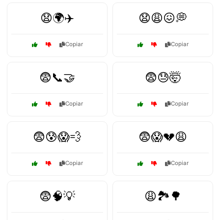
😧🌍✈️
😧😩😖💭
Copiar
Copiar
😨📞🤝
😨😓🤯
Copiar
Copiar
😨😰😱💨
😨😱💔😩
Copiar
Copiar
😨🧠💡
😩🏞️🌳