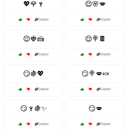
💖🌹🍷
😌🌸💋
Copiar
Copiar
😌🍓🍰
😌🍭🍫
Copiar
Copiar
😏🍇💖
😏🍭💋🍬
Copiar
Copiar
😏🍷🍇✨
😏💋
Copiar
Copiar