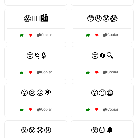
😱🚶‍♂️🏙️
😳😧😰😱
Copiar
Copiar
😵🌀🔒
😵🔄🔍
Copiar
Copiar
😵😣😖💭
😵😤😨
Copiar
Copiar
😵😰😧😩
😵⏰🔔