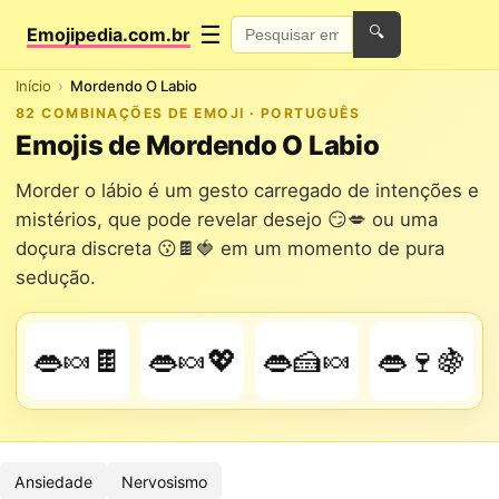
☰
Emojipedia.com.br
🔍
Início
Mordendo O Labio
82 COMBINAÇÕES DE EMOJI · PORTUGUÊS
Emojis de Mordendo O Labio
Morder o lábio é um gesto carregado de intenções e
mistérios, que pode revelar desejo 😏💋 ou uma
doçura discreta 😗🍫🍓 em um momento de pura
sedução.
👄🍬🍫
👄🍬💖
👄🍰🍬
👄🍷🍇
Ansiedade
Nervosismo