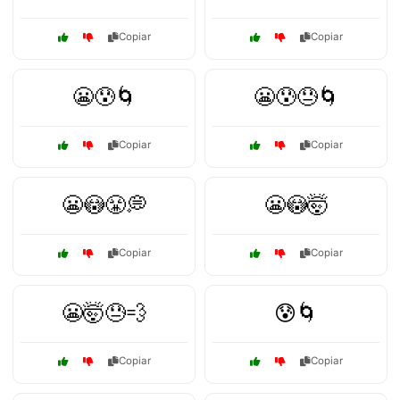
Copiar
Copiar
😬😰🌀
😬😰😓🌀
Copiar
Copiar
😬😳😤💭
😬😳🤯
Copiar
Copiar
😬🤯😓💨
😰🌀
Copiar
Copiar