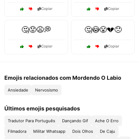
Copiar
Copiar
🤔😟😩💭
🤔😳😤💔😞
Copiar
Copiar
Emojis relacionados com Mordendo O Labio
Ansiedade
Nervosismo
Últimos emojis pesquisados
Tradutor Para Português
Dançando Gif
Ache O Erro
Filmadora
Militar Whatsapp
Dois Olhos
De Caju