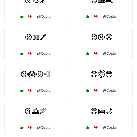
😖🎨🖌️
😟🏡🛋️
Copiar
Copiar
😟📖🖊️
😟😧😩
Copiar
Copiar
😟😱😖💨
😟🤯😳
Copiar
Copiar
😢🌅🌌
😢🛌🌙
Copiar
Copiar