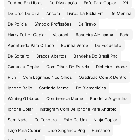
Te Amo Em Libras
De Divulgação
Fofo Para Copiar
Xd
De Urso De Cria
Ancora
Livros Da Biblia Em
De Menina
De Policial
Símbolo Profissões
De Trevo
Harry Potter Copiar
Valorant
Bandeira Alemanha
Fada
Apontando Para O Lado
Bolinha Verde
De Esqueleto
De Solteiro
Braços Abertos
Bandeira Do Brasil Png
Caduceu Copiar
Com Olhos De Estrela
Dinheiro Iphone
Fish
Com Lágrimas Nos Olhos
Quadrado Com X Dentro
Iphone Beijo
Sorrindo Meme
De Biomedicina
Waning Gibbous
Continencia Meme
Bandeira Argentina
Iphone Colar
Instagram Com De Iphone Para Android
Sem Nada
De Tesoura
Foto De Um
Ninja Copiar
Laço Para Copiar
Urso Xingando Png
Fumando