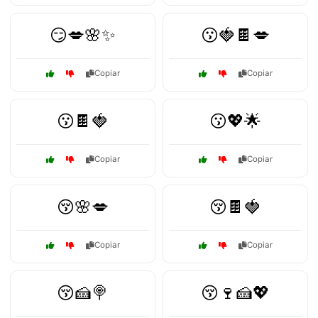
😏💋🌸✨
😗🍓🍫💋
Copiar
Copiar
😗🍫🍓
😗💖🌟
Copiar
Copiar
😚🌸💋
😚🍫🍓
Copiar
Copiar
😚🍰🍭
😚🍷🍰💖