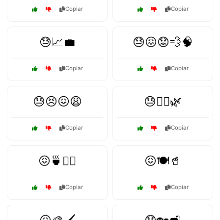
Copiar
Copiar
😓📈💼
😓😖😟💨🧠
Copiar
Copiar
😓😣😖😩
😓🧘‍♂️🌿
Copiar
Copiar
😖🍵🧘‍♀️
😖🍽️🥤
Copiar
Copiar