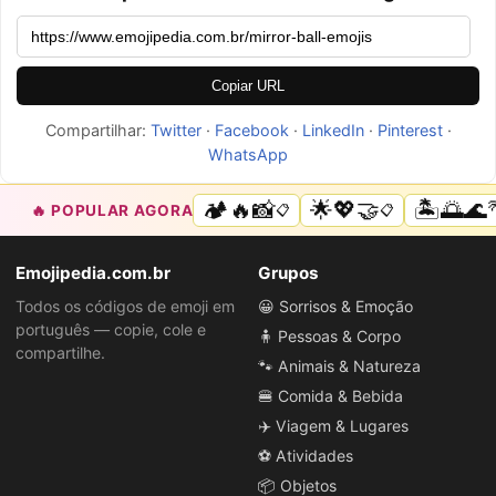
Copiar URL
Compartilhar:
Twitter
·
Facebook
·
LinkedIn
·
Pinterest
·
WhatsApp
🏕️🔥📸
🌟💖🤝
🏝️🌅🌊
🔥 POPULAR AGORA
📋
📋
Emojipedia.com.br
Grupos
Todos os códigos de emoji em
😀 Sorrisos & Emoção
português — copie, cole e
🧍 Pessoas & Corpo
compartilhe.
🐾 Animais & Natureza
🍔 Comida & Bebida
✈️ Viagem & Lugares
⚽ Atividades
📦 Objetos