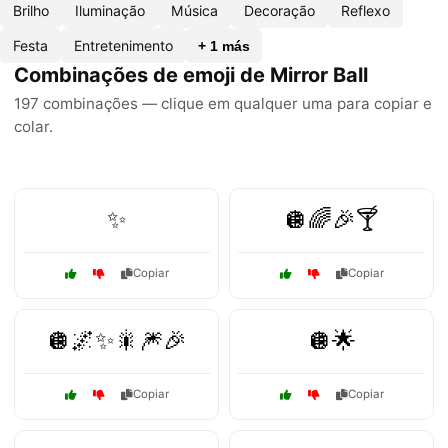
Brilho
Iluminação
Música
Decoração
Reflexo
Festa
Entretenimento
+ 1 más
Combinações de emoji de Mirror Ball
197 combinações — clique em qualquer uma para copiar e
colar.
✨
🪩🌈🎉🍸
Copiar
Copiar
🪩🌌✨🎇🎆🎉
🪩🌟
Copiar
Copiar