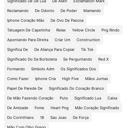
Significado De De Lua
De Alien
Exclamation Mark
Reclamando
De Odonto
De Poder
Mamando
Iphone Coração Mão
De Ovo De Pascoa
Tatuagem De Capetinha
Relax
Yellow Circle
Png Rindo
Apontando Para Direita
Criar Um
Construction
Significa De
De Aliança Para Copiar
Tik Tok
Significado Do Da Borboleta
Se Perguntando
Red X
Formando
Simbolo Adm
Os Significados Dos
Como Fazer
Iphone Cria
High Five
Mãos Juntas
Papel De Parede De
Significado Do Coração Branco
De Mão Fazendo Coração
Puto
Significado Lua
Caixa
De Amizade
Fome
Heart Png
Mão Coração Significado
Do Corinthians
18
Sao Joao
De Força
Mão Com Olho Grego