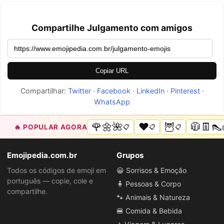
Compartilhe Julgamento com amigos
Copiar URL
Compartilhar:
Twitter
·
Facebook
·
LinkedIn
·
Pinterest
·
WhatsApp
🌹🌼🌺
❤️
🦉
🧥👖👠
🔥 POPULAR AGORA
📋
📋
📋
Emojipedia.com.br
Grupos
Todos os códigos de emoji em
😀 Sorrisos & Emoção
português — copie, cole e
🧍 Pessoas & Corpo
compartilhe.
🐾 Animais & Natureza
🍔 Comida & Bebida