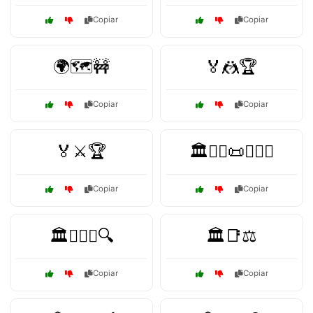
Copiar
Copiar
🌍🗺️🚧
🏅🤼🏆
Copiar
Copiar
🏅⚔️🏆
🏛️👨‍⚖️📜🕵️‍♀️⚖️
Copiar
Copiar
🏛️👨‍⚖️⚖️🔍
🏛️📑⚖️
Copiar
Copiar