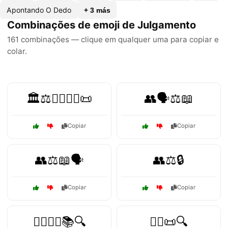
Apontando O Dedo
+ 3 más
Combinações de emoji de Julgamento
161 combinações — clique em qualquer uma para copiar e
colar.
🏛️⚖️👨‍⚖️👩‍⚖️📜
👥🗣️⚖️📖
Copiar
Copiar
👥⚖️📖🗣️
👥⚖️🔒
Copiar
Copiar
👨‍⚖️👩‍⚖️📚🔍
👩‍⚖️📜🔍