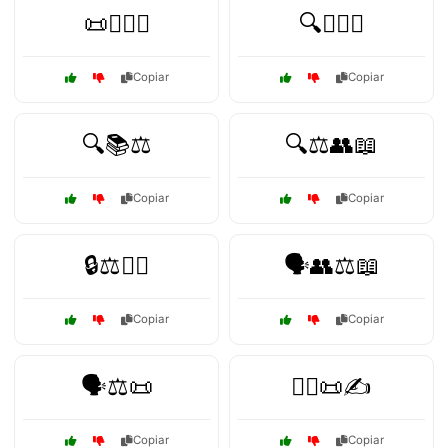
📜🧑‍⚖️⚖️
🔍👨‍⚖️⚖️
Copiar
Copiar
🔍📚⚖️
🔍⚖️👥📖
Copiar
Copiar
🔒⚖️🕵️‍♂️
🗣️👥⚖️📖
Copiar
Copiar
🗣️⚖️📜
🧑‍⚖️📜✍️
Copiar
Copiar