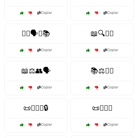
Copiar
Copiar
👩‍⚖️🗣️⚖️📚
📖🔍👩‍⚖️
Copiar
Copiar
📖⚖️👥🗣️
📚⚖️🧑‍⚖️
Copiar
Copiar
📜👨‍⚖️⚖️🔒
📜🕵️‍♂️⚖️
Copiar
Copiar