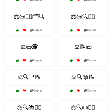
⚖️📜👩‍⚖️🗂️🔍
⚖️📜🔍👨‍⚖️
Copiar
Copiar
⚖️📜🕵️
⚖️📝📜
Copiar
Copiar
⚖️🔍📑📝
⚖️🔍📖📝
Copiar
Copiar
⚖️🔍📚👨‍⚖️
⚖️🔍📜👩‍⚖️