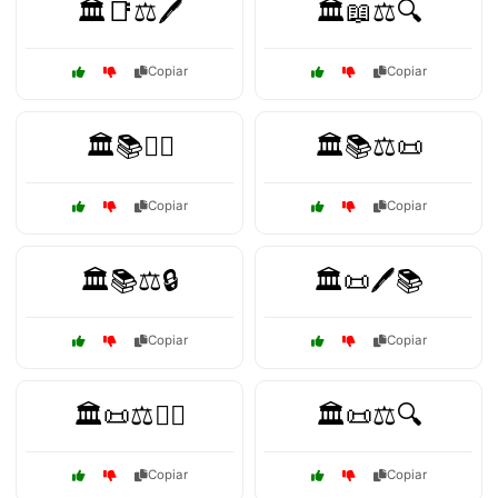
🏛️📑⚖️🖊️
🏛️📖⚖️🔍
Copiar
Copiar
🏛️📚👩‍⚖️
🏛️📚⚖️📜
Copiar
Copiar
🏛️📚⚖️🔒
🏛️📜🖊️📚
Copiar
Copiar
🏛️📜⚖️👩‍⚖️
🏛️📜⚖️🔍
Copiar
Copiar