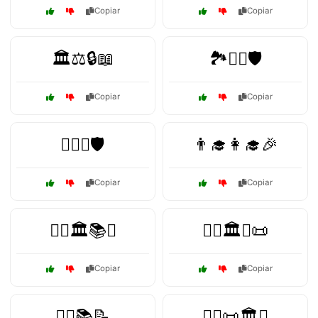
Copiar
Copiar
🏛️⚖️🔒📖
🏞️🚶‍♂️🛡️
Copiar
Copiar
🏴‍☠️⚓🛡️
👨‍🎓👩‍🎓🎉
Copiar
Copiar
👨‍⚖️🏛️📚⚖️
👨‍⚖️🏛️⚖️📜
Copiar
Copiar
👨‍⚖️📚📝
👨‍⚖️📜🏛️⚖️