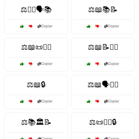
⚖️👩‍⚖️🗣️📚
⚖️📖📚📝
Copiar
Copiar
⚖️📖📜👨‍⚖️
⚖️📖📝👩‍⚖️
Copiar
Copiar
⚖️📖🔒
⚖️📖🗣️👩‍⚖️
Copiar
Copiar
⚖️📚🏛️📝
⚖️📜👩‍⚖️🔒
Copiar
Copiar