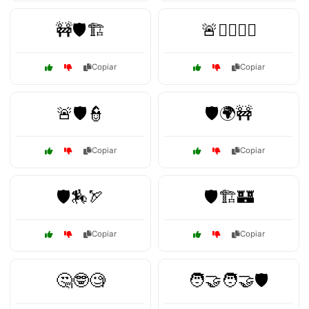
🚧🛡️🏗️
🚨👨‍✈️👩‍✈️
Copiar
Copiar
🚨🛡️👮
🛡️🌍🚧
Copiar
Copiar
🛡️🏇🏹
🛡️🏗️🏰
Copiar
Copiar
🤔🤓🧐
🧑‍🤝‍🧑🤝🛡️