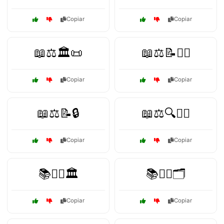
Copiar
Copiar
📖⚖️🏛️📜
📖⚖️📝👨‍⚖️
Copiar
Copiar
📖⚖️📝🔒
📖⚖️🔍👨‍⚖️
Copiar
Copiar
📚👩‍⚖️🏛️
📚👩‍⚖️🗂️
Copiar
Copiar