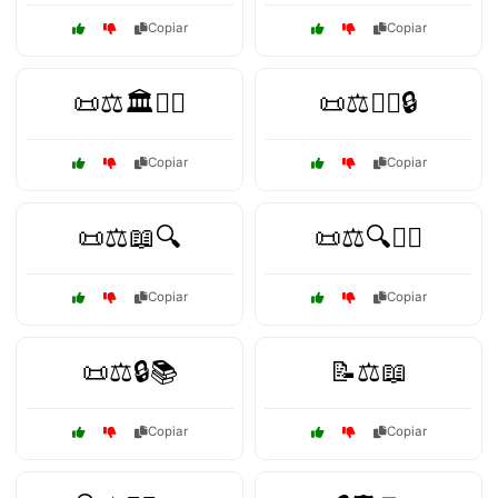
Copiar
Copiar
📜⚖️🏛️👩‍⚖️
📜⚖️👩‍⚖️🔒
Copiar
Copiar
📜⚖️📖🔍
📜⚖️🔍👨‍⚖️
Copiar
Copiar
📜⚖️🔒📚
📝⚖️📖
Copiar
Copiar