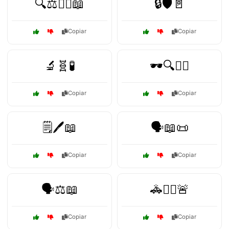
🔍⚖️👩‍⚖️📖
🔒🛡️🚪
Copiar
Copiar
🔬🧬🧪
🕶️🔍🧑‍⚖️
Copiar
Copiar
🗒️🖊️📖
🗣️📖📜
Copiar
Copiar
🗣️⚖️📖
🚓👮‍♂️🚨
Copiar
Copiar