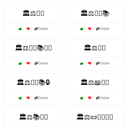
🏛️⚖️👨‍⚖️
🏛️⚖️👨‍⚖️📚
Copiar
Copiar
🏛️⚖️👨‍⚖️📚🕵️‍♂️
🏛️⚖️👩‍⚖️
Copiar
Copiar
🏛️⚖️👩‍⚖️📚🔒
🏛️⚖️📖👨‍⚖️
Copiar
Copiar
🏛️⚖️📚👨‍⚖️
🏛️⚖️📜👨‍⚖️👩‍⚖️