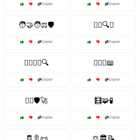
Copiar
Copiar
🧑‍🤝‍🧑⚖️🛡️
🧑‍⚖️🔍⚖️
Copiar
Copiar
🧑‍⚖️🕵️‍♂️🔍
🧑‍⚖️⚖️📖
Copiar
Copiar
🧑‍✈️🛡️🚀
🧮🧩🧪
Copiar
Copiar
🧾🔖📜
⚖️🏛️📝