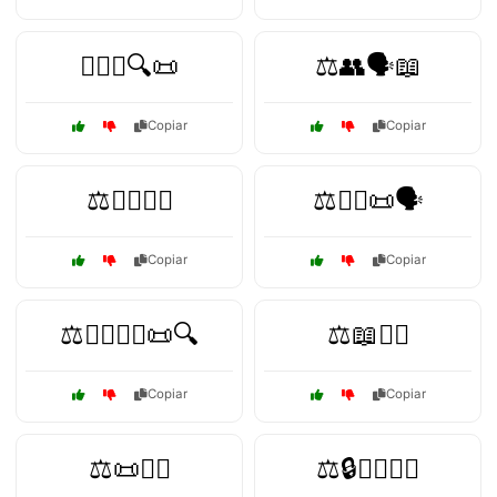
🧑‍⚖️⚖️🔍📜
⚖️👥🗣️📖
Copiar
Copiar
⚖️👨‍⚖️👩‍⚖️
⚖️👨‍⚖️📜🗣️
Copiar
Copiar
⚖️👨‍⚖️🧑‍⚖️📜🔍
⚖️📖👩‍⚖️
Copiar
Copiar
⚖️📜🕵️‍♀️
⚖️🔒🧑‍⚖️👩‍⚖️