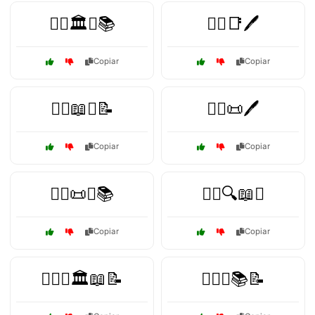
👩‍⚖️🏛️⚖️📚
👩‍⚖️📑🖊️
Copiar
Copiar
👩‍⚖️📖⚖️📝
👩‍⚖️📜🖊️
Copiar
Copiar
👩‍⚖️📜⚖️📚
👩‍⚖️🔍📖⚖️
Copiar
Copiar
👩‍⚖️⚖️🏛️📖📝
👩‍⚖️⚖️📚📝