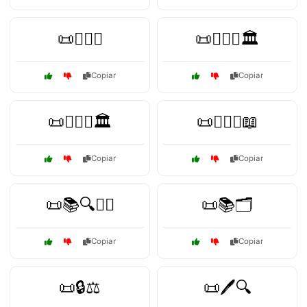
📜👨‍⚖️⚖️
📜👨‍⚖️⚖️🏛️
Copiar
Copiar
📜👩‍⚖️⚖️🏛️
📜👩‍⚖️⚖️📖
Copiar
Copiar
📜📚🔍👨‍⚖️
📜📚🗂️
Copiar
Copiar
📜🔒⚖️
📜🖊️🔍