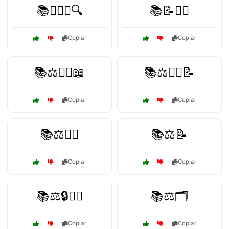
📚👩‍⚖️⚖️🔍
📚📝👩‍⚖️
Copiar
Copiar
📚⚖️👨‍⚖️📖
📚⚖️👨‍⚖️📝
Copiar
Copiar
📚⚖️👩‍⚖️
📚⚖️📝
Copiar
Copiar
📚⚖️🔒👩‍⚖️
📚⚖️🗂️
Copiar
Copiar