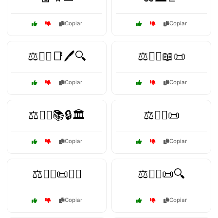
Copiar
Copiar
⚖️👨‍⚖️📑🖊️🔍
⚖️👨‍⚖️📖📜
Copiar
Copiar
⚖️👨‍⚖️📚🔒🏛️
⚖️👨‍⚖️📜
Copiar
Copiar
⚖️👨‍⚖️📜🕵️‍♂️
⚖️👩‍⚖️📜🔍
Copiar
Copiar