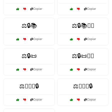
Copiar
Copiar
⚖️🔒📚
⚖️🔒📚👨‍⚖️
Copiar
Copiar
⚖️🔒📜
⚖️🔒📜👨‍⚖️
Copiar
Copiar
⚖️🕵️‍♀️📖🔒
⚖️🕵️‍♂️📜🔒
Copiar
Copiar