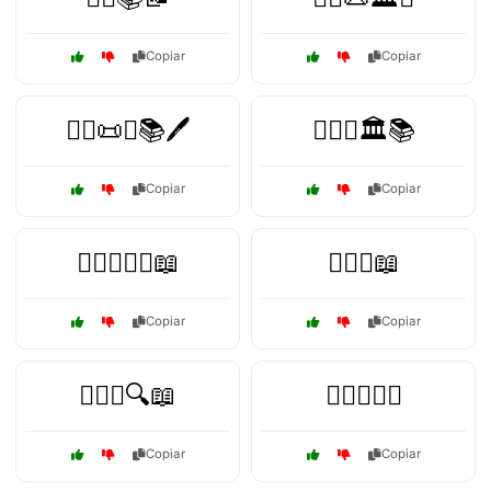
Copiar
Copiar
👨‍⚖️📜⚖️📚🖊️
👨‍⚖️⚖️🏛️📚
Copiar
Copiar
👨‍⚖️⚖️👩‍⚖️📖
👨‍⚖️⚖️📖
Copiar
Copiar
👨‍⚖️⚖️🔍📖
👨‍⚖️⚖️🕵️‍♀️
Copiar
Copiar