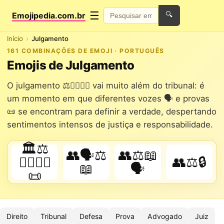
☰
Emojipedia.com.br
🔍
Início
Julgamento
161 COMBINAÇÕES DE EMOJI · PORTUGUÊS
Emojis de Julgamento
O julgamento ⚖️👨‍⚖️👩‍⚖️ vai muito além do tribunal: é
um momento em que diferentes vozes 🗣️ e provas
📜 se encontram para definir a verdade, despertando
sentimentos intensos de justiça e responsabilidade.
🏛️⚖️
👥🗣️⚖️
👥⚖️📖
👨‍⚖️👩‍⚖️
👥⚖️🔒
📖
🗣️
📜
Direito
Tribunal
Defesa
Prova
Advogado
Juiz