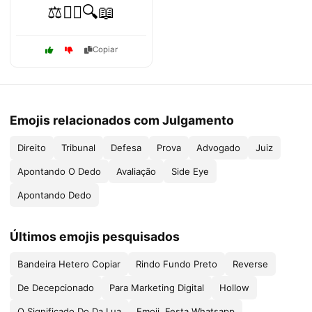
⚖️🧑‍⚖️🔍📖
Copiar
Emojis relacionados com Julgamento
Direito
Tribunal
Defesa
Prova
Advogado
Juiz
Apontando O Dedo
Avaliação
Side Eye
Apontando Dedo
Últimos emojis pesquisados
Bandeira Hetero Copiar
Rindo Fundo Preto
Reverse
De Decepcionado
Para Marketing Digital
Hollow
O Significado Do Da Lua
Emoji, Festa Whatsapp