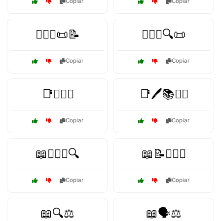
Copiar
Copiar
👩‍⚖️⚖️📜📝
👩‍⚖️⚖️🔍📜
Copiar
Copiar
📑👨‍⚖️⚖️
📑🖊️📚👨‍⚖️
Copiar
Copiar
📖👩‍⚖️⚖️🔍
📖📝👨‍⚖️⚖️
Copiar
Copiar
📖🔍⚖️
📖🗣️⚖️