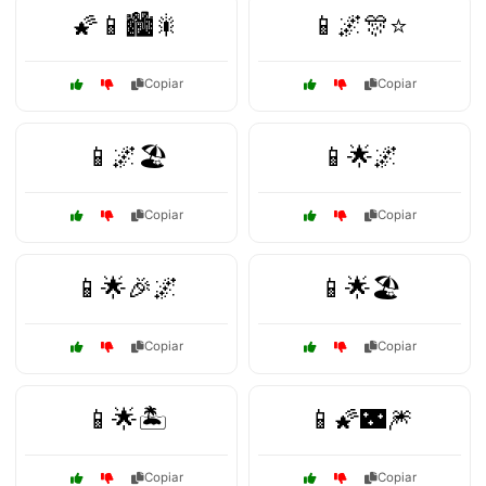
🌠📱🏙️🎇
📱🌌🎊⭐
Copiar
Copiar
📱🌌🏖️
📱🌟🌌
Copiar
Copiar
📱🌟🎉🌌
📱🌟🏖️
Copiar
Copiar
📱🌟🏝️
📱🌠🌃🎆
Copiar
Copiar