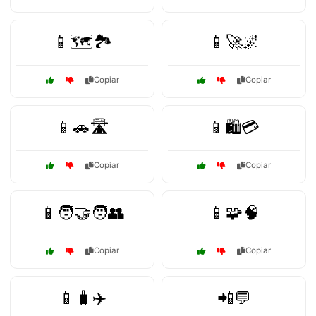
📱🗺️🏞️
📱🚀🌌
Copiar
Copiar
📱🚗🛣️
📱🛍️💳
Copiar
Copiar
📱🧑‍🤝‍🧑👥
📱🧩🧠
Copiar
Copiar
📱🧳✈️
📲💬