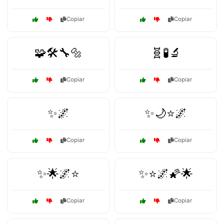
Copiar
Copiar
🧩🛠️🔧🔩
🧬🧪🔬
Copiar
Copiar
✨🌌
✨🌙⭐🌌
Copiar
Copiar
✨🌟🌌⭐
✨⭐🌌🌠🌟
Copiar
Copiar