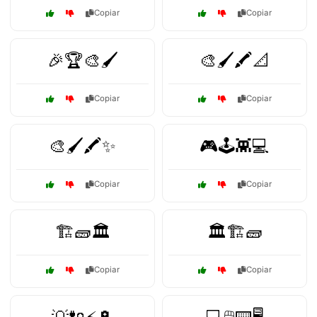
Copiar
Copiar
🎉🏆🎨🖌️
🎨🖌️🖍️📐
Copiar
Copiar
🎨🖌️🖍️✨
🎮🕹️👾💻
Copiar
Copiar
🏗️🧱🏛️
🏛️🏗️🧱
Copiar
Copiar