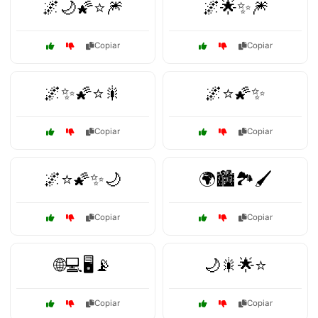
🌌🌙🌠⭐🎆
🌌🌟✨🎆
Copiar
Copiar
🌌✨🌠⭐🎇
🌌⭐🌠✨
Copiar
Copiar
🌌⭐🌠✨🌙
🌍🏙️🏞️🖌️
Copiar
Copiar
🌐💻🖥️📡
🌙🎇🌟⭐
Copiar
Copiar