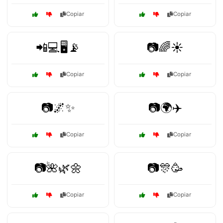
Copiar
Copiar
📲💻🖥️📡
📷🌈☀️
Copiar
Copiar
📷🌌✨
📷🌍✈️
Copiar
Copiar
📷🌺🌿🌼
📷🎊🥳
Copiar
Copiar