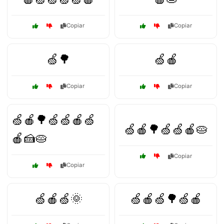
Copiar
Copiar
🍏🌳
🍏🍎
Copiar
Copiar
🍏🍎🌳🍏🍏🍎🍏
🍏🍎🌳🍏🍏🍎🥧
🍎🍰🥧
Copiar
Copiar
🍏🍎🍏🌞
🍏🍎🍏🌳🍏🍎