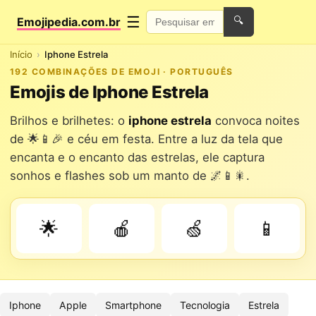
☰
Emojipedia.com.br
🔍
Início
Iphone Estrela
192 COMBINAÇÕES DE EMOJI · PORTUGUÊS
Emojis de Iphone Estrela
Brilhos e brilhetes: o
iphone estrela
convoca noites
de 🌟📱🎉 e céu em festa. Entre a luz da tela que
encanta e o encanto das estrelas, ele captura
sonhos e flashes sob um manto de 🌌📱🎇.
🌟
🍎
🍏
📱
Iphone
Apple
Smartphone
Tecnologia
Estrela