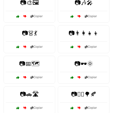
📷🎨🖼️
📷🎶🎤
Copiar
Copiar
📷👗💃
📷👨‍👩‍👧‍👦
Copiar
Copiar
📷📅🗺️
📷🕶️🌞
Copiar
Copiar
📷🚗🛣️
📷🚶‍♂️🌳🍂
Copiar
Copiar