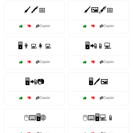
🖌️🖍️📅
🖌️🖼️🖋️📅
Copiar
Copiar
🖥️👨‍💻👩‍💻
🖥️📲📱💻
Copiar
Copiar
🖥️📲📷
🖥️🖊️🖼️
Copiar
Copiar
🖱️⌨️🖥️🌐
🖱️⌨️🖥️💻📱