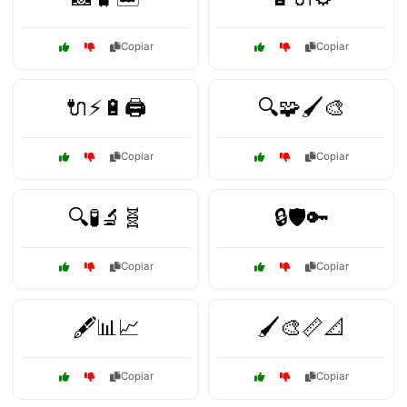
Copiar
Copiar
🔌⚡🔋🖨️
🔍🧩🖌️🎨
Copiar
Copiar
🔍🧪🔬🧬
🔒🛡️🔑
Copiar
Copiar
🖋️📊📈
🖌️🎨📏📐
Copiar
Copiar