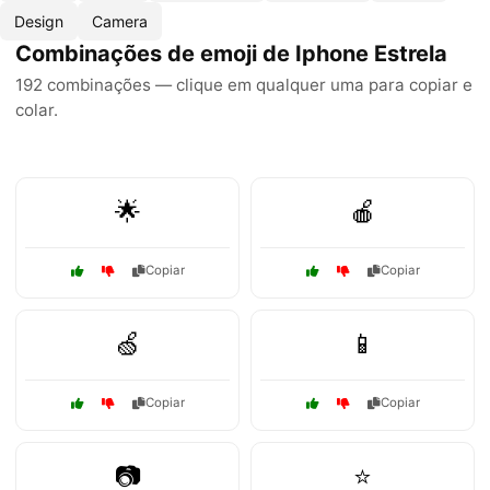
Design
Camera
Combinações de emoji de Iphone Estrela
192 combinações — clique em qualquer uma para copiar e
colar.
🌟
🍎
Copiar
Copiar
🍏
📱
Copiar
Copiar
📷
⭐