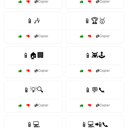
Copiar
Copiar
📱🎶
📱🏆🥇
Copiar
Copiar
📱🏠🏢
📱👾🕹️
Copiar
Copiar
📱💡🔍
📱💬📞
Copiar
Copiar
📱💻
📱💻📲📞