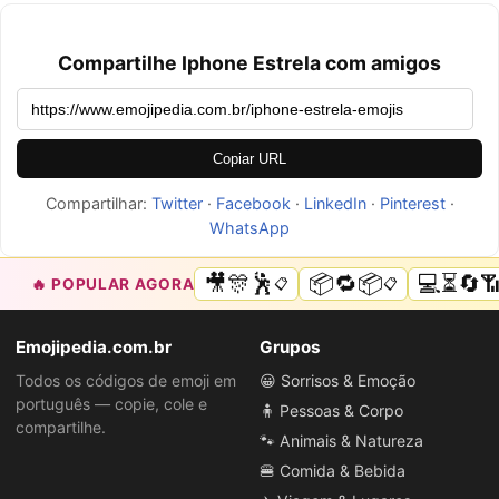
Compartilhe Iphone Estrela com amigos
Copiar URL
Compartilhar:
Twitter
·
Facebook
·
LinkedIn
·
Pinterest
·
WhatsApp
🎥🎊🕺
📦🔁📦
💻⏳🔄
🔥 POPULAR AGORA
📋
📋
Emojipedia.com.br
Grupos
Todos os códigos de emoji em
😀 Sorrisos & Emoção
português — copie, cole e
🧍 Pessoas & Corpo
compartilhe.
🐾 Animais & Natureza
🍔 Comida & Bebida