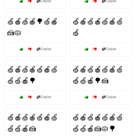
Copiar
Copiar
🍏🍎🍏🍎🌳🍏🍎
🍏🍎🍏🍎🍏🍎🍏
🍰🥧
🍏
Copiar
Copiar
🍏🍎🍏🍎🍏🍎🍏
🍏🍎🍏🍎🍏🍎🍏
🍏🍏🍎🌳
🍏🍏🍎🌳🍰
Copiar
Copiar
🍏🍎🍏🍎🍏🍎🍏
🍏🍎🍏🍎🍏🍎🍏
🍏🍏🍎🍰
🍏🍏🍎🍰🥧🌳