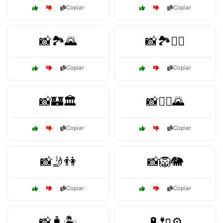
Copiar
Copiar
📸🏞️🌄
📸🏞️🚣‍♂️
Copiar
Copiar
📸🏰🏛️
📸🚴‍♀️🌄
Copiar
Copiar
📸🤳👫
📸🦁🐘
Copiar
Copiar
📸🧳🏝️
🔋🔌⚙️