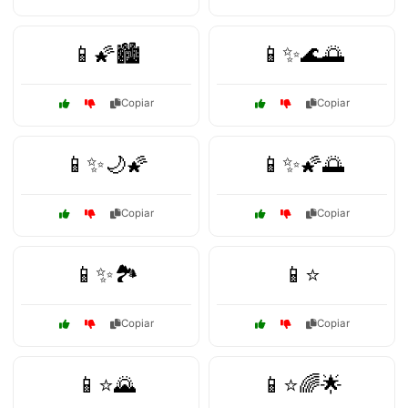
📱🌠🏙️
📱✨🌊🌅
Copiar
Copiar
📱✨🌙🌠
📱✨🌠🌅
Copiar
Copiar
📱✨🏞️
📱⭐
Copiar
Copiar
📱⭐🌄
📱⭐🌈🌟