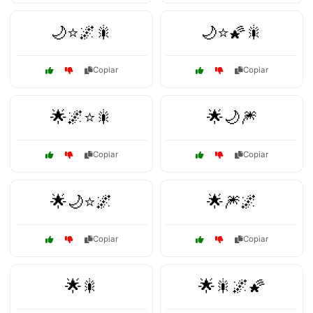
🌙⭐🌌🎇
🌙⭐🌠🎇
Copiar
Copiar
🌟🌌⭐🎇
🌟🌙🎆
Copiar
Copiar
🌟🌙⭐🌌
🌟🎆🌌
Copiar
Copiar
🌟🎇
🌟🎇🌌🌠