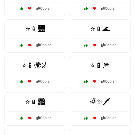
Copiar
Copiar
⭐📱🌉
⭐📱🌊
Copiar
Copiar
⭐📱🌍🌌
⭐📱🎆
Copiar
Copiar
⭐📱🏙️
🌈✨🖍️
Copiar
Copiar