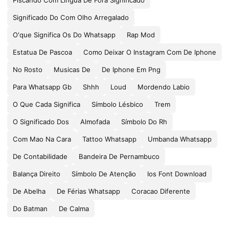
Piscando Com Língua De Fora Significado
Significado Do Com Olho Arregalado
O'que Significa Os Do Whatsapp
Rap Mod
Estatua De Pascoa
Como Deixar O Instagram Com De Iphone
No Rosto
Musicas De
De Iphone Em Png
Para Whatsapp Gb
Shhh
Loud
Mordendo Labio
O Que Cada Significa
Símbolo Lésbico
Trem
O Significado Dos
Almofada
Símbolo Do Rh
Com Mao Na Cara
Tattoo Whatsapp
Umbanda Whatsapp
De Contabilidade
Bandeira De Pernambuco
Balança Direito
Símbolo De Atenção
Ios Font Download
De Abelha
De Férias Whatsapp
Coracao Diferente
Do Batman
De Calma