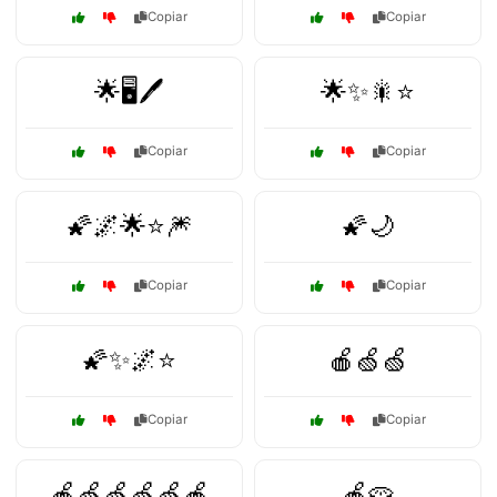
Copiar
Copiar
🌟🖥️🖊️
🌟✨🎇⭐
Copiar
Copiar
🌠🌌🌟⭐🎆
🌠🌙
Copiar
Copiar
🌠✨🌌⭐
🍎🍏🍏
Copiar
Copiar
🍎🍏🍏🍏🍏🍎
🍎🥧