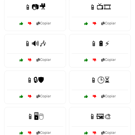
📱📷🎥
📱📺🎞️
Copiar
Copiar
📱🔊🎶
📱🔋⚡
Copiar
Copiar
📱🔒🛡️
📱🕒⏳
Copiar
Copiar
📱🖥️🖱️
📱🖼️🎨
Copiar
Copiar