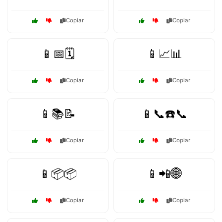
Copiar
Copiar
📱📅🗓️
📱📈📊
Copiar
Copiar
📱📚📝
📱📞☎️📞
Copiar
Copiar
📱📦📦
📱📲🌐
Copiar
Copiar