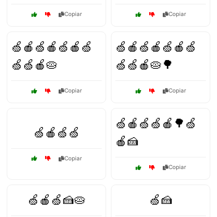
Copiar
Copiar
🍏🍎🍏🍎🍏🍎🍏
🍏🍎🍏🍎🍏🍎🍏
🍏🍏🍎🥧
🍏🍏🍎🥧🌳
Copiar
Copiar
🍏🍎🍏🍏🍎🌳🍏
🍏🍎🍏🍏
🍎🍰
Copiar
Copiar
🍏🍎🍏🍰🥧
🍏🍰