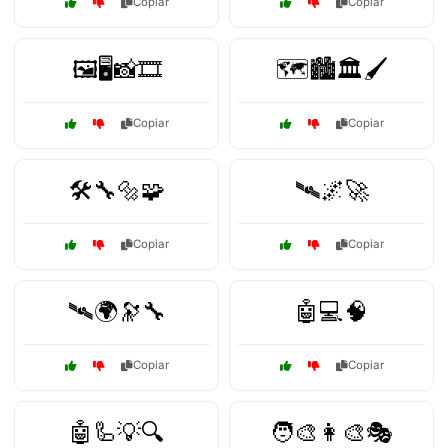
Copiar
Copiar
🖼️🖥️📸🎞️
🗺️🏙️🏛️🖌️
Copiar
Copiar
🛠️🔧🔩🧩
🛰️🌌🚀
Copiar
Copiar
🛰️🌍🔭🔧
🤖💻🧠
Copiar
Copiar
🤖🦾💡🔍
🧑‍🎨👩‍🎨🎭