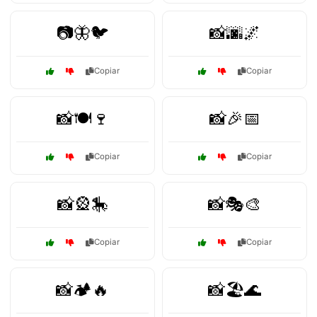
📷🦋🐦
📸🌆🌌
Copiar
Copiar
📸🍽️🍷
📸🎉📅
Copiar
Copiar
📸🎡🎠
📸🎭🎨
Copiar
Copiar
📸🏕️🔥
📸🏖️🌊