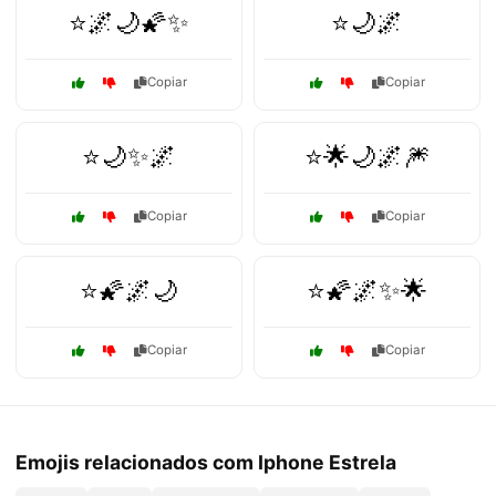
⭐🌌🌙🌠✨
⭐🌙🌌
Copiar
Copiar
⭐🌙✨🌌
⭐🌟🌙🌌🎆
Copiar
Copiar
⭐🌠🌌🌙
⭐🌠🌌✨🌟
Copiar
Copiar
Emojis relacionados com Iphone Estrela