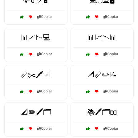
💡🔌⚡🔋
💻🖱️⌨️🖥️
Copiar
Copiar
📊📈📉💻
📊📈📉📊
Copiar
Copiar
📏✂️🖍️📐
📐📏✏️📝
Copiar
Copiar
📐✏️🖊️🗂️
📚🖊️🗂️📖
Copiar
Copiar