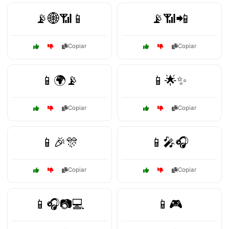
📡🌐📶📱
📡📶📲
Copiar
Copiar
📱🌍📡
📱🌟✨
Copiar
Copiar
📱🎉🎊
📱🎤🎧
Copiar
Copiar
📱🎧📷💻
📱🎮