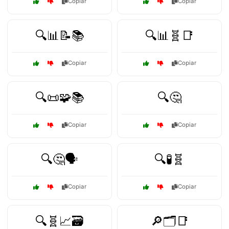
Copiar
Copiar
🔍📊📝📚
🔍📊🧬📑
Copiar
Copiar
🔍📜🧩📚
🔍🤔
Copiar
Copiar
🔍🤔🗣️
🔍🧪🧬
Copiar
Copiar
🔍🧬📈🗃️
🔎🗂️📑