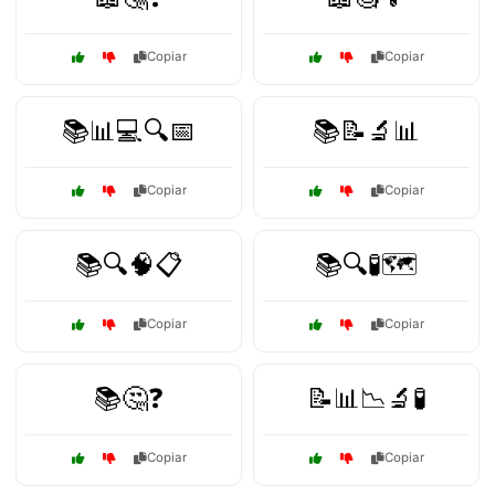
Copiar
Copiar
📚📊💻🔍📅
📚📝🔬📊
Copiar
Copiar
📚🔍🧠📋
📚🔍🧪🗺️
Copiar
Copiar
📚🤔❓
📝📊📉🔬🧪
Copiar
Copiar