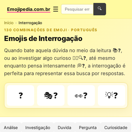
☰
Emojipedia.com.br
🔍
Início
Interrogação
130 COMBINAÇÕES DE EMOJI · PORTUGUÊS
Emojis de Interrogação
Quando bate aquela dúvida no meio da leitura 📚❓,
ou ao investigar algo curioso 🕵️‍♂️🔍❓, até mesmo
enquanto pensa intensamente 💭❓, a interrogação é
perfeita para representar essa busca por respostas.
❓
🎭❓
👀❓
💡❓
Análise
Investigação
Duvida
Pergunta
Curiosidade