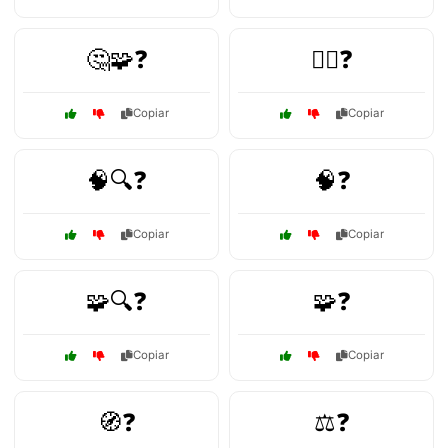
🤔🧩❓
🤷‍♀️❓
Copiar
Copiar
🧠🔍❓
🧠❓
Copiar
Copiar
🧩🔍❓
🧩❓
Copiar
Copiar
🧭❓
⚖️❓