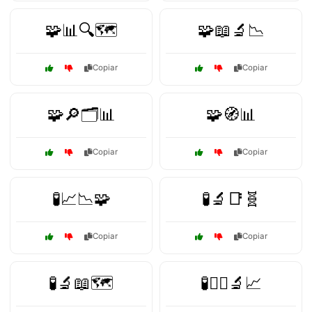
🧩📊🔍🗺️
🧩📖🔬📉
Copiar
Copiar
🧩🔎🗂️📊
🧩🧭📊
Copiar
Copiar
🧪📈📉🧩
🧪🔬📑🧬
Copiar
Copiar
🧪🔬📖🗺️
🧪🕵️‍♀️🔬📈