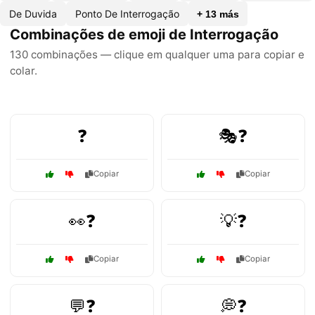
De Duvida
Ponto De Interrogação
+ 13 más
Combinações de emoji de Interrogação
130 combinações — clique em qualquer uma para copiar e
colar.
❓
🎭❓
Copiar
Copiar
👀❓
💡❓
Copiar
Copiar
💬❓
💭❓