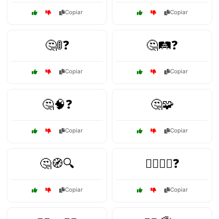
Copiar
Copiar
🤔🚦❓
🤔🛤️❓
Copiar
Copiar
🤔🧠❓
🤔🧩
Copiar
Copiar
🤔🧭🔍
🤷‍♂️🤷‍♀️❓
Copiar
Copiar