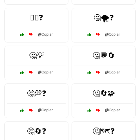
🙋‍♂️❓
🤔🌪️❓
Copiar
Copiar
🤔💡
🤔💬🔄
Copiar
Copiar
🤔💭❓
🤔🔄🧩
Copiar
Copiar
🤔🔄❓
🤔🗺️❓