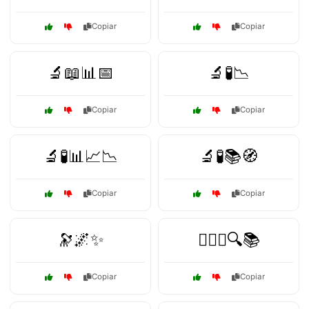
Copiar
Copiar
🔬📖📊📅
🔬🧪📉
Copiar
Copiar
🔬🧪📊📈📉
🔬🧪📚🧭
Copiar
Copiar
🔭🌌✨
🕵️‍♀️📜🔍📚
Copiar
Copiar