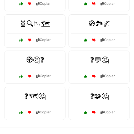
Copiar
Copiar
🧬🔍📉🗺️
🧭🏞️🌌
Copiar
Copiar
🧭🤔❓
❓💬🤔
Copiar
Copiar
❓🗺️🤔
❓🧩🤔
Copiar
Copiar