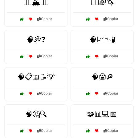
🧗‍♀️🏔️🚵‍♂️
🧚‍♀️🌈🦄
Copiar
Copiar
🧠💭❓
🧠📈📉🧪
Copiar
Copiar
🧠📋📖📝💡
🧠🤓🔎
Copiar
Copiar
🧠🤔🔍
🧩📊💻📅
Copiar
Copiar