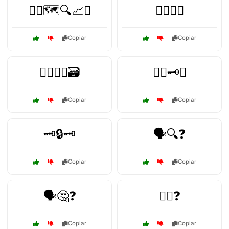
🕵️‍♀️🗺️🔍📈🧭
🕵️‍♂️📑🔬
Copiar
Copiar
🕵️‍♂️🔎📖🗃️
🕵️‍♂️🗝️📑
Copiar
Copiar
🗝️🔒🗝️
🗣️🔍❓
Copiar
Copiar
🗣️🤔❓
🙋‍♀️❓
Copiar
Copiar