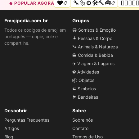
❤️
🔧🔩⚙️🛠️🔨🧰
🏳️‍🌈
🔥 POPULAR AGORA
📋
📋
Emojipedia.com.br
Grupos
Todos os códigos de emoji em
😀 Sorrisos & Emoção
português — copie, cole e
🧍 Pessoas & Corpo
compartilhe.
🐾 Animais & Natureza
🍔 Comida & Bebida
✈️ Viagem & Lugares
⚽ Atividades
📦 Objetos
☯️ Símbolos
🏴 Bandeiras
Descobrir
Sobre
Perguntas Frequentes
Sobre nós
Artigos
Contato
Blog
Termos de Uso