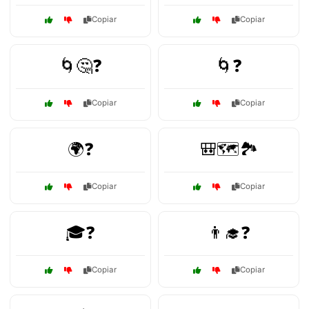
Copiar
Copiar
🌀🤔❓
🌀❓
Copiar
Copiar
🌍❓
🎒🗺️🏞️
Copiar
Copiar
🎓❓
👨‍🎓❓
Copiar
Copiar