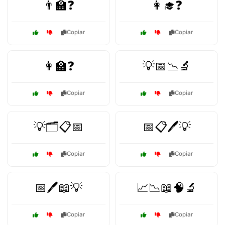
👨‍🏫❓
👩‍🎓❓
Copiar
Copiar
👩‍🏫❓
💡📅📉🔬
Copiar
Copiar
💡🗂️📋📅
📅📋🖊️💡
Copiar
Copiar
📅🖊️📖💡
📈📉📖🧠🔬
Copiar
Copiar