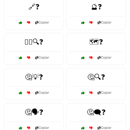
🔗❓
🔮❓
Copiar
Copiar
🕵️‍♂️🔍❓
🗺️❓
Copiar
Copiar
🤔💡❓
🤔🔍❓
Copiar
Copiar
🤔🗣️❓
🤔🗨️❓
Copiar
Copiar