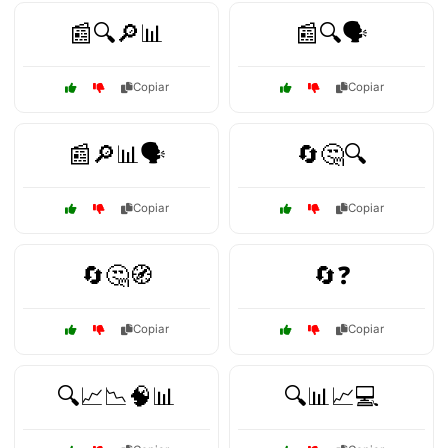
📰🔍🔎📊
📰🔍🗣️
Copiar
Copiar
📰🔎📊🗣️
🔄🤔🔍
Copiar
Copiar
🔄🤔🧭
🔄❓
Copiar
Copiar
🔍📈📉🧠📊
🔍📊📈💻