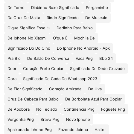
De Terno
Diabinho Roxo Significado
Pergaminho
Da Cruz De Malta
Rindo Significado
De Musculo
O'que Significa Esse ✨
Dedinho Para Baixo
De Iphone No Xiaomi
O'que É
Mochila De
Significado Do Do Olho
Do Iphone No Android - Apk
Pra Bio
De Balão De Conversa
Vaca Png
Bbb 24
Door
Coração Preto Copiar
Significado Do Dedo Cruzado
Cora
Significado De Cada Do Whatsapp 2023
De Flor Significado
Coração Amizade
De Uva
Cruz De Cabeça Para Baixo
De Borboleta Azul Para Copiar
De Abobora
No Teclado
Continencia Png
Foguete Png
Vergonha Png
Bravo Png
Novo Iphone
Apaixonado Iphone Png
Fazendo Joinha
Halter