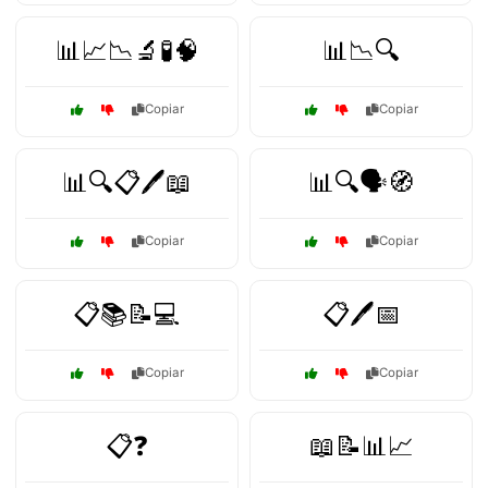
📊📈📉🔬🧪🧠
📊📉🔍
Copiar
Copiar
📊🔍📋🖊️📖
📊🔍🗣️🧭
Copiar
Copiar
📋📚📝💻
📋🖊️📅
Copiar
Copiar
📋❓
📖📝📊📈