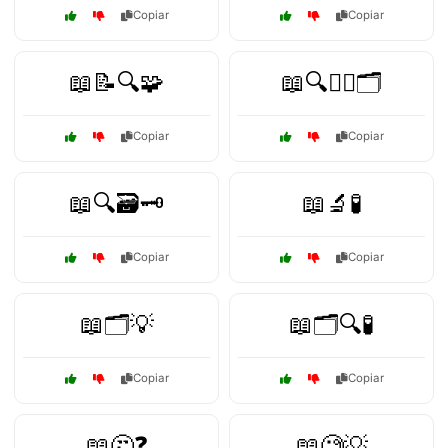
Copiar
Copiar
📖📝🔍🧩
📖🔍🕵️‍♀️🗂️
Copiar
Copiar
📖🔍🗃️🗝️
📖🔬🧪
Copiar
Copiar
📖🗂️💡
📖🗂️🔍🧪
Copiar
Copiar
📖🤔❓
📖🧐💡