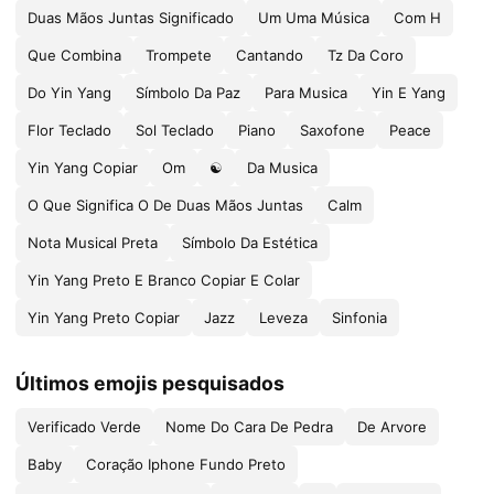
Duas Mãos Juntas Significado
Um Uma Música
Com H
Que Combina
Trompete
Cantando
Tz Da Coro
Do Yin Yang
Símbolo Da Paz
Para Musica
Yin E Yang
Flor Teclado
Sol Teclado
Piano
Saxofone
Peace
Yin Yang Copiar
Om
☯
Da Musica
O Que Significa O De Duas Mãos Juntas
Calm
Nota Musical Preta
Símbolo Da Estética
Yin Yang Preto E Branco Copiar E Colar
Yin Yang Preto Copiar
Jazz
Leveza
Sinfonia
Últimos emojis pesquisados
Verificado Verde
Nome Do Cara De Pedra
De Arvore
Baby
Coração Iphone Fundo Preto