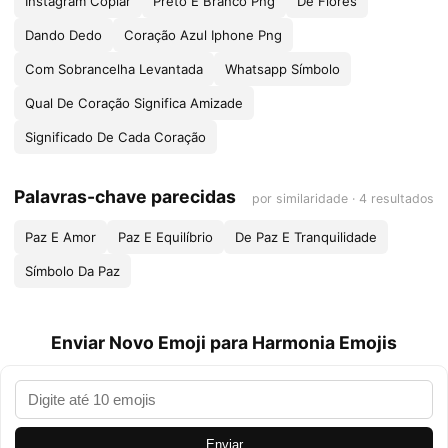
Instagram Copiar
Preto E Branco Png
De Flores
Dando Dedo
Coração Azul Iphone Png
Com Sobrancelha Levantada
Whatsapp Símbolo
Qual De Coração Significa Amizade
Significado De Cada Coração
Palavras-chave parecidas
por similaridade · 4 resultados
Paz E Amor
Paz E Equilíbrio
De Paz E Tranquilidade
Símbolo Da Paz
Enviar Novo Emoji para Harmonia Emojis
Enviar