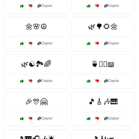
Copiar
Copiar
🌼🌸☮️
🌿🌳🌻🌼
Copiar
Copiar
🌿☯️🏞️🌈
🍵🧘‍♀️📖
Copiar
Copiar
🎉🎊🤗
🎵🎸🎶🎹
Copiar
Copiar