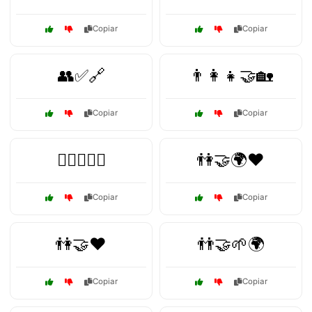
Copiar
Copiar
👥✅🔗
👨‍👩‍👧🤝🏡
Copiar
Copiar
👨‍⚖️👩‍⚖️⚖️
👫🤝🌍❤️
Copiar
Copiar
👫🤝❤️
👬🤝🌱🌍
Copiar
Copiar