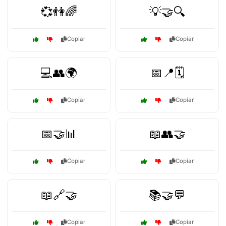
💞👫🌈
💡🤝🔍
Copiar
Copiar
💻👥🌍
📅📍🗓️
Copiar
Copiar
📅🤝📊
📖👥🤝
Copiar
Copiar
📖🔗🤝
📚🤝💬
Copiar
Copiar