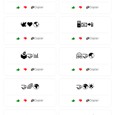
Copiar
Copiar
🕊️❤️🌎
🖥️📧📲
Copiar
Copiar
🗳️🤝📊
🤗🤝🌏
Copiar
Copiar
🤝🌈🌍
🤝🌍🌟
Copiar
Copiar