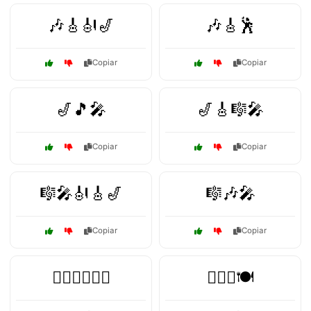
🎶🎸🎻🎷
🎶🎸🕺
Copiar
Copiar
🎷🎵🎤
🎷🎸🎼🎤
Copiar
Copiar
🎼🎤🎻🎸🎷
🎼🎶🎤
Copiar
Copiar
🏋️‍♀️🧘‍♀️🍏🥗
🏋️‍♂️🥦🍽️