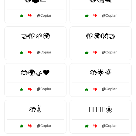
Copiar
Copiar
🤝🤲🌱🌍
🤲🌍👐🤝
Copiar
Copiar
🤲🌍🤝❤️
🤲🌟🌈
Copiar
Copiar
🤲✌️
🧘‍♀️🧘‍♂️🌼
Copiar
Copiar