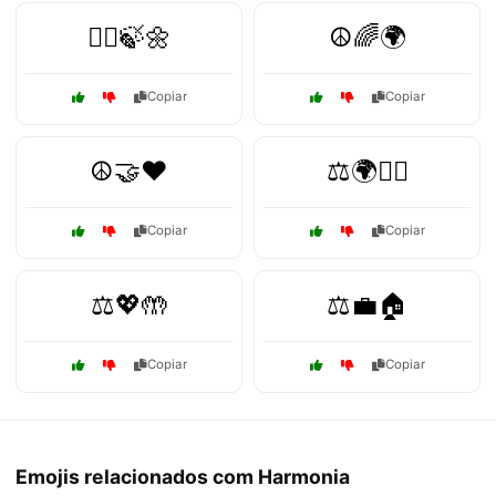
🧘‍♂️🍃🌼
☮️🌈🌍
Copiar
Copiar
☮️🤝❤️
⚖️🌍🧘‍♂️
Copiar
Copiar
⚖️💖🤲
⚖️💼🏠
Copiar
Copiar
Emojis relacionados com Harmonia