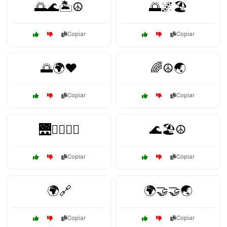
🌅🌊🏝️☮️
🌅🌌🏖️
Copiar
Copiar
🌅🌍❤️
🌈☮️🌏
Copiar
Copiar
🌉🚶‍♂️🚶‍♀️
🌊🏖️☮️
Copiar
Copiar
🌍🔗
🌍🤝🤝🌏
Copiar
Copiar