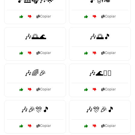
🎵🎹🎧🎶🌟
🎵🎻🎺
Copiar
Copiar
🎶🌅🌊
🎶🌅🎵
Copiar
Copiar
🎶🌈🎉
🎶🌊🏄‍♂️
Copiar
Copiar
🎶🎉🎊🎵
🎶🎊🎉🎵
Copiar
Copiar