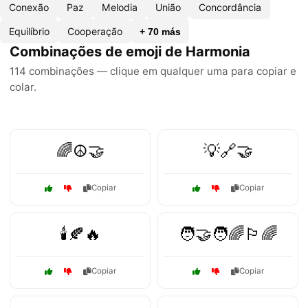
Conexão
Paz
Melodia
União
Concordância
Equilíbrio
Cooperação
+ 70 más
Combinações de emoji de Harmonia
114 combinações — clique em qualquer uma para copiar e
colar.
🌈☮️🤝
💡🔗🤝
Copiar
Copiar
🕯️🍂🔥
🧑‍🤝‍🧑🌈🏳️‍🌈
Copiar
Copiar