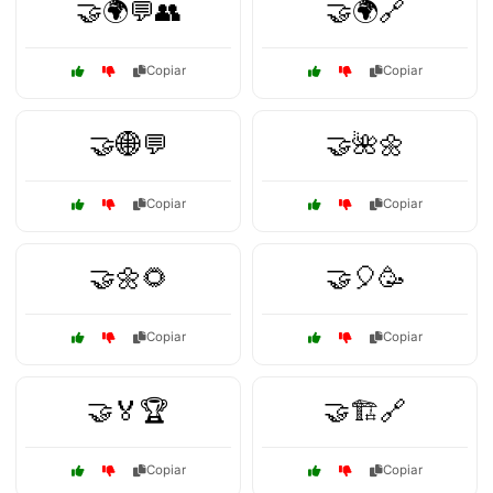
🤝🌍💬👥
🤝🌍🔗
Copiar
Copiar
🤝🌐💬
🤝🌺🌼
Copiar
Copiar
🤝🌼🌻
🤝🎈🥳
Copiar
Copiar
🤝🏅🏆
🤝🏗️🔗
Copiar
Copiar