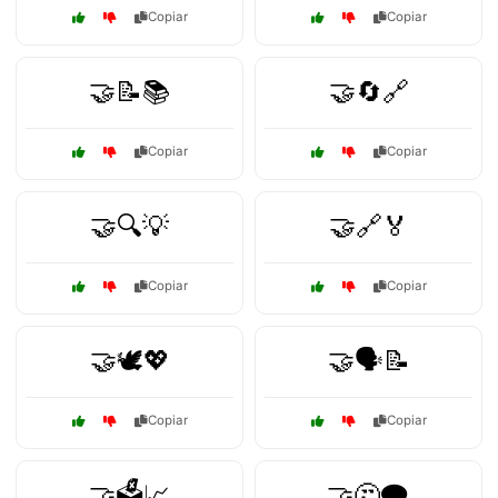
Copiar
Copiar
🤝📝📚
🤝🔄🔗
Copiar
Copiar
🤝🔍💡
🤝🔗🏅
Copiar
Copiar
🤝🕊️💖
🤝🗣️📝
Copiar
Copiar
🤝🗳️📈
🤝🤔🗨️