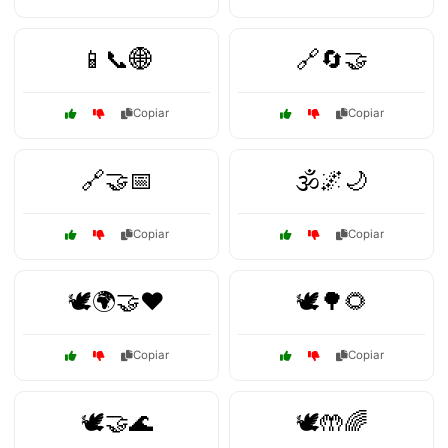
📱📞🌐
🔗🔄🤝
Copiar
Copiar
🔗🤝📅
🕉️🌌🌙
Copiar
Copiar
🕊️🌍🤝❤️
🕊️🌳🌻
Copiar
Copiar
🕊️🤝🌊
🕊️🤲🌈