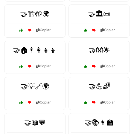
🤝🏗️🤲🌍
🤝🏛️📜
Copiar
Copiar
🤝🏠👨‍👩‍👧‍👦
🤝👐🌟
Copiar
Copiar
🤝💡🔗🌍
🤝💪🌈
Copiar
Copiar
🤝📖💬
🤝📚👩‍🏫