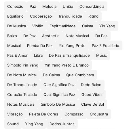
Conexão
Paz
Melodia
União
Concordância
Equilíbrio
Cooperação
Tranquilidade
Ritmo
De Musica
Violão
Espiritualidade
Calma
Yin Yang
Baixo
De Paz
Aesthetic
Nota Musical
Da Paz
Musical
Pomba Da Paz
Yin Yang Preto
Paz E Equilíbrio
Paz E Amor
Libra
De Paz E Tranquilidade
Music
Símbolo Yin Yang
Yin Yang Preto E Branco
De Nota Musical
De Calma
Que Combinam
De Tranquilidade
Que Significa Paz
Dedo Baixo
Coração Teclado
Qual Significa Paz
Good Vibes
Notas Musicais
Símbolo De Música
Clave De Sol
Vibração
Paleta De Cores
Compasso
Orquestra
Sound
Ying Yang
Dedos Juntos