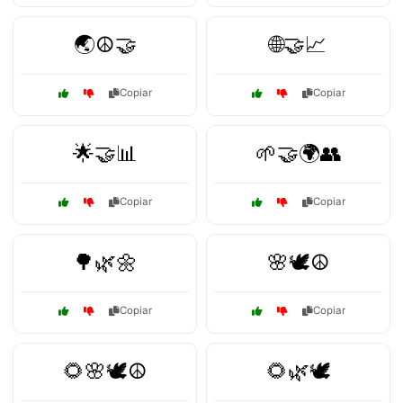
🌏☮️🤝
🌐🤝📈
Copiar
Copiar
🌟🤝📊
🌱🤝🌍👥
Copiar
Copiar
🌳🌿🌼
🌸🕊️☮️
Copiar
Copiar
🌻🌸🕊️☮️
🌻🌿🕊️