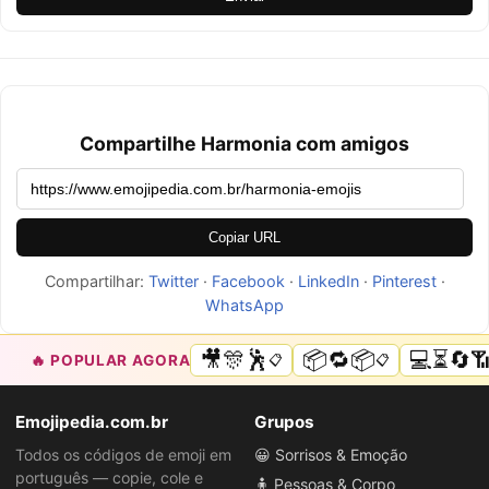
Compartilhe Harmonia com amigos
Copiar URL
Compartilhar:
Twitter
·
Facebook
·
LinkedIn
·
Pinterest
·
WhatsApp
🎥🎊🕺
📦🔁📦
💻⏳🔄
🔥 POPULAR AGORA
📋
📋
Emojipedia.com.br
Grupos
Todos os códigos de emoji em
😀 Sorrisos & Emoção
português — copie, cole e
🧍 Pessoas & Corpo