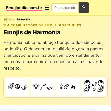
☰
Emojipedia.com.br
🔍
Início
Harmonia
114 COMBINAÇÕES DE EMOJI · PORTUGUÊS
Emojis de Harmonia
Harmonia habita no abraço tranquilo dos símbolos,
onde 🌈 e ☮️ dançam em equilíbrio e 🤝 sela pactos
silenciosos. É a calma que vem do entendimento,
um convite para unir diferenças sob a luz suave do
respeito.
🧑‍🤝‍🧑
🌈☮️🤝
💡🔗🤝
🕯️🍂🔥
🌈🏳️‍🌈