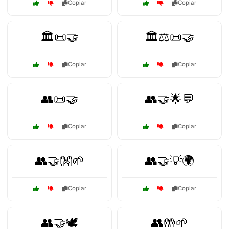
Copiar
Copiar
🏛️📜🤝
🏛️⚖️📜🤝
Copiar
Copiar
👥📜🤝
👥🤝🌟💬
Copiar
Copiar
👥🤝👐🌱
👥🤝💡🌍
Copiar
Copiar
👥🤝🕊️
👥🤲🌱