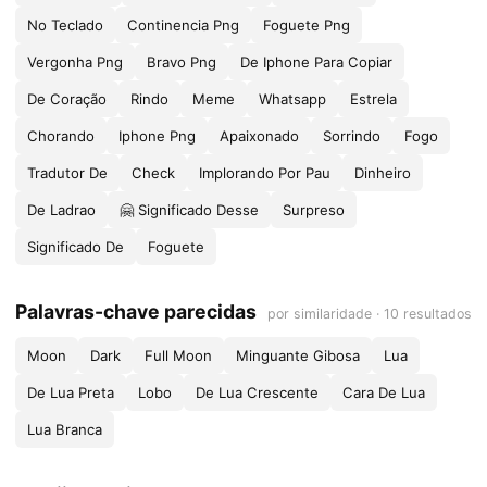
No Teclado
Continencia Png
Foguete Png
Vergonha Png
Bravo Png
De Iphone Para Copiar
De Coração
Rindo
Meme
Whatsapp
Estrela
Chorando
Iphone Png
Apaixonado
Sorrindo
Fogo
Tradutor De
Check
Implorando Por Pau
Dinheiro
De Ladrao
🤗 Significado Desse
Surpreso
Significado De
Foguete
Palavras-chave parecidas
por similaridade · 10 resultados
Moon
Dark
Full Moon
Minguante Gibosa
Lua
De Lua Preta
Lobo
De Lua Crescente
Cara De Lua
Lua Branca