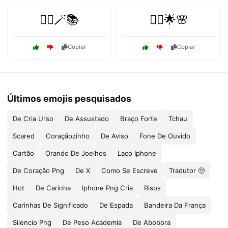
🧙‍♀️🪄📚
🧚‍♀️🌟🌸
Copiar
Copiar
Últimos emojis pesquisados
De Cria Urso
De Assustado
Braço Forte
Tchau
Scared
Coraçãozinho
De Aviso
Fone De Ouvido
Cartão
Orando De Joelhos
Laço Iphone
De Coração Png
De X
Como Se Escreve
Tradutor 🥺
Hot
De Carinha
Iphone Png Cria
Risos
Carinhas De Significado
De Espada
Bandeira Da França
Silencio Png
De Peso Academia
De Abobora