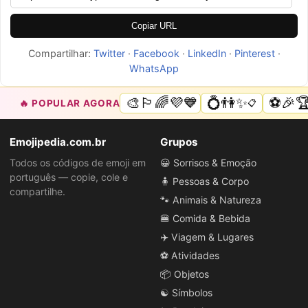
Copiar URL
Compartilhar:
Twitter
·
Facebook
·
LinkedIn
·
Pinterest
·
WhatsApp
🎨🏳️‍🌈💜💙
💍👫✨
⚽🎉
🔥 POPULAR AGORA
📋
📋
Emojipedia.com.br
Grupos
Todos os códigos de emoji em
😀 Sorrisos & Emoção
português — copie, cole e
🧍 Pessoas & Corpo
compartilhe.
🐾 Animais & Natureza
🍔 Comida & Bebida
✈️ Viagem & Lugares
⚽ Atividades
📦 Objetos
☯️ Símbolos