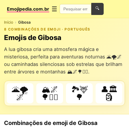
☰
Emojipedia.com.br
🔍
Início
Gibosa
8 COMBINAÇÕES DE EMOJI · PORTUGUÊS
Emojis de Gibosa
A lua gibosa cria uma atmosfera mágica e
misteriosa, perfeita para aventuras noturnas 🌋🌪️🌌
ou caminhadas silenciosas sob estrelas que brilham
entre árvores e montanhas 🏔️🌌🌳🚶‍♂️.
🌋🌪️
🏔️🌌
🏞️🦌
👤🏛️
🌌
🌳🚶‍♂️
🌳
🗿
Combinações de emoji de Gibosa