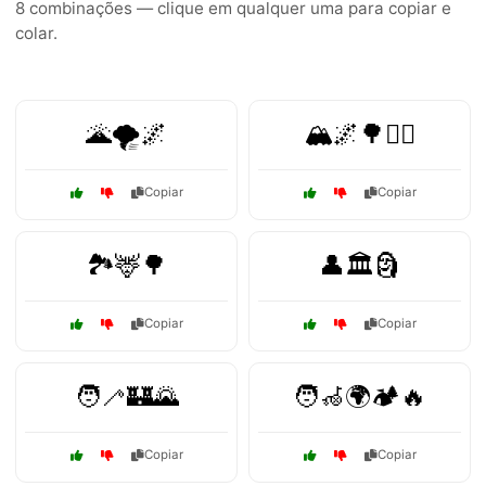
8 combinações — clique em qualquer uma para copiar e
colar.
🌋🌪️🌌
🏔️🌌🌳🚶‍♂️
Copiar
Copiar
🏞️🦌🌳
👤🏛️🗿
Copiar
Copiar
🧑‍🦯🏰🌄
🧑‍🦽🌍🏕️🔥
Copiar
Copiar