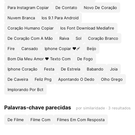
Para Instagram Copiar
De Contato
Novo De Coração
Nuvem Branca
Ios 9.1 Para Android
Coração Humano Copiar
Ios Font Download Mediafıre
De Coração Com A Mão
Raiva
Sol
Coração Branco
Fire
Cansado
Iphone Copiar ❤🩹
Beijo
Bom Dia Meu Amor ❤ Texto Com
De Fogo
Iphone Coração
Festa
De Estrela
Babando
Joia
De Caveira
Feliz Png
Apontando O Dedo
Olho Grego
Implorando Por Bct
Palavras-chave parecidas
por similaridade · 3 resultados
De Filme
Filme Com
Filmes Em Com Resposta