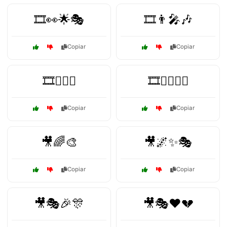
🎞️👀🌟🎭
🎞️👨‍🎤🎶
Copiar
Copiar
🎞️🧙‍♂️⚔️
🎞️🧛‍♂️🧟‍♀️
Copiar
Copiar
🎥🌈🎨
🎥🌌✨🎭
Copiar
Copiar
🎥🎭🎉🎊
🎥🎭❤️💔