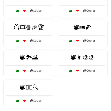
Copiar
Copiar
📺🎞️🍿🎉🏆
📽️🎟️🍕
Copiar
Copiar
📽️🏞️🌄
📽️👩‍🎨🎨
Copiar
Copiar
📽️🕵️‍♂️🔍
Copiar