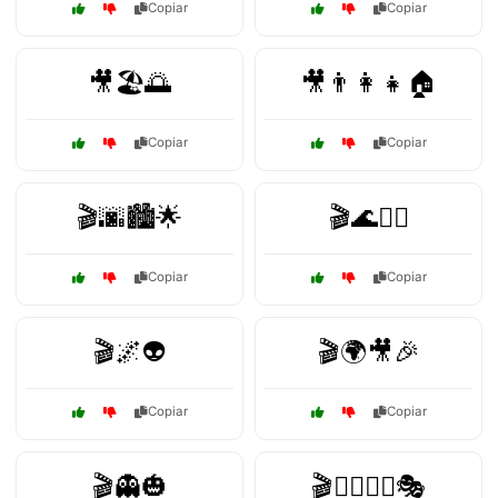
Copiar
Copiar
🎥🏖️🌅
🎥👨‍👩‍👧🏠
Copiar
Copiar
🎬🌆🏙️🌟
🎬🌊🏄‍♂️
Copiar
Copiar
🎬🌌👽
🎬🌍🎥🎉
Copiar
Copiar
🎬👻🎃
🎬🦸‍♂️🦸‍♀️🎭