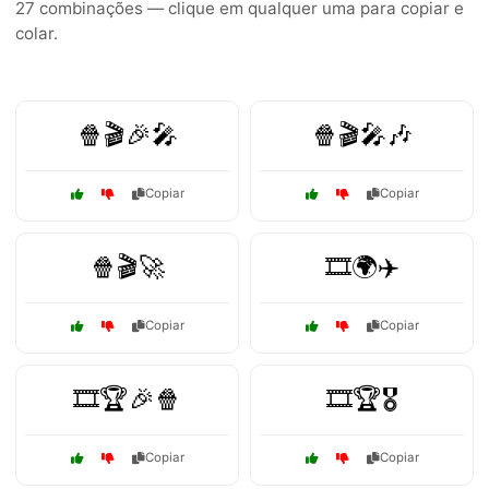
27 combinações — clique em qualquer uma para copiar e
colar.
🍿🎬🎉🎤
🍿🎬🎤🎶
Copiar
Copiar
🍿🎬🚀
🎞️🌍✈️
Copiar
Copiar
🎞️🏆🎉🍿
🎞️🏆🎖️
Copiar
Copiar