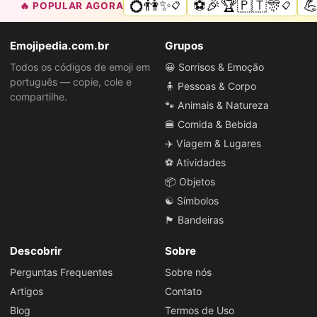
💍👫✨
⚽🎉🏆🇵🇹🎊

🔥 POPULAR AGORA
📋
📋
Emojipedia.com.br
Grupos
Todos os códigos de emoji em
😀 Sorrisos & Emoção
português — copie, cole e
🧍 Pessoas & Corpo
compartilhe.
🐾 Animais & Natureza
🍔 Comida & Bebida
✈️ Viagem & Lugares
⚽ Atividades
📦 Objetos
☯️ Símbolos
🏴 Bandeiras
Descobrir
Sobre
Perguntas Frequentes
Sobre nós
Artigos
Contato
Blog
Termos de Uso