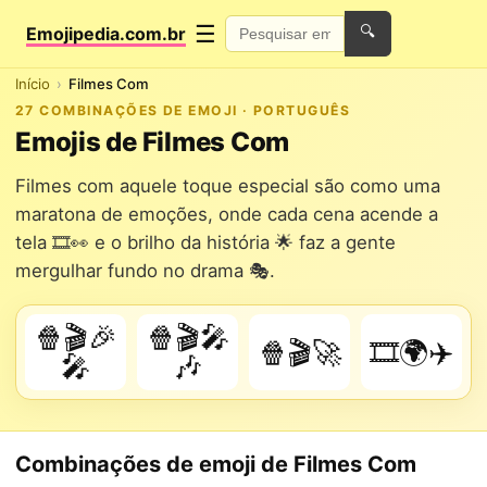
☰
Emojipedia.com.br
🔍
Início
Filmes Com
27 COMBINAÇÕES DE EMOJI · PORTUGUÊS
Emojis de Filmes Com
Filmes com aquele toque especial são como uma
maratona de emoções, onde cada cena acende a
tela 🎞️👀 e o brilho da história 🌟 faz a gente
mergulhar fundo no drama 🎭.
🍿🎬🎉
🍿🎬🎤
🍿🎬🚀
🎞️🌍✈️
🎤
🎶
Combinações de emoji de Filmes Com