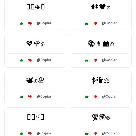
👩‍✈️✈️✊
👭❤️✊
Copiar
Copiar
💖🌹✊
📚👩‍🏫✊
Copiar
Copiar
🕊️✊🌸
🚺🚻⚖️
Copiar
Copiar
🦸‍♀️⚡✊
🧕🌍✊
Copiar
Copiar