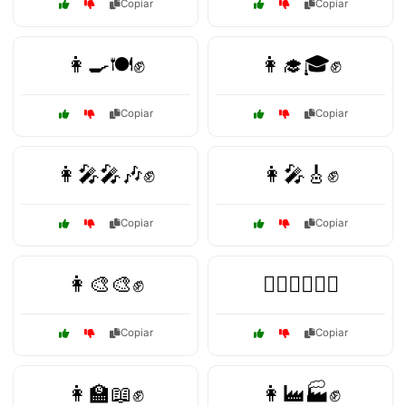
Copiar
Copiar
👩‍🍳🍽️✊
👩‍🎓🎓✊
Copiar
Copiar
👩‍🎤🎤🎶✊
👩‍🎤🎸✊
Copiar
Copiar
👩‍🎨🎨✊
👩‍🏊‍♀️🏊‍♀️✊
Copiar
Copiar
👩‍🏫📖✊
👩‍🏭🏭✊