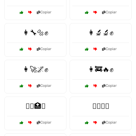
Copiar
Copiar
👩‍🔧🔩✊
👩‍🔬🔬✊
Copiar
Copiar
👩‍🚀🌌✊
👩‍🚒🔥✊
Copiar
Copiar
👩‍⚕️🏥✊
👩‍⚖️⚖️✊
Copiar
Copiar