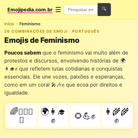
☰
Emojipedia.com.br
🔍
Início
Feminismo
26 COMBINAÇÕES DE EMOJI · PORTUGUÊS
Emojis de Feminismo
Poucos sabem
que o feminismo vai muito além de
protestos e discursos, envolvendo histórias de 🌍
👩‍🎓✊ que refletem lutas cotidianas e conquistas
essenciais. Ele une vozes, paixões e esperanças,
como em um coral 🎤🎶✊ que ecoa por direitos e
igualdade.
🌈👩‍❤️‍👩
🌍👩‍🎓
👩‍🌾🌾
🌻💪✊
✊
✊
✊