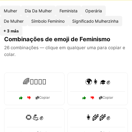
Mulher
Dia Da Mulher
Feminista
Operária
De Mulher
Símbolo Feminino
Significado Mulherzinha
+ 3 más
Combinações de emoji de Feminismo
26 combinações — clique em qualquer uma para copiar e
colar.
🌈👩‍❤️‍👩✊
🌍👩‍🎓✊
Copiar
Copiar
🌻💪✊
👩‍🌾🌾✊