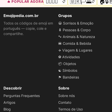
🏳️‍🌈🌈💜
🇧🇷🏳️🌄
🏠🔒
🔥 POPULAR AGORA
📋
📋
Emojipedia.com.br
Grupos
Todos os códigos de emoji em
😀 Sorrisos & Emoção
português — copie, cole e
🧍 Pessoas & Corpo
compartilhe.
🐾 Animais & Natureza
🍔 Comida & Bebida
✈️ Viagem & Lugares
⚽ Atividades
📦 Objetos
☯️ Símbolos
🏴 Bandeiras
Descobrir
Sobre
Perguntas Frequentes
Sobre nós
Artigos
Contato
Blog
Termos de Uso