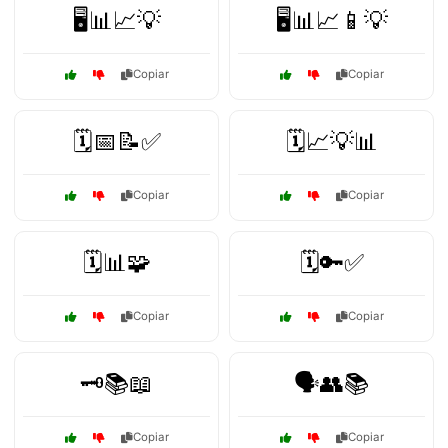
🖥️📊📈💡
🖥️📊📈📱💡
Copiar
Copiar
🗓️📅📝✅
🗓️📈💡📊
Copiar
Copiar
🗓️📊🧩
🗓️🔑✅
Copiar
Copiar
🗝️📚📖
🗣️👥📚
Copiar
Copiar