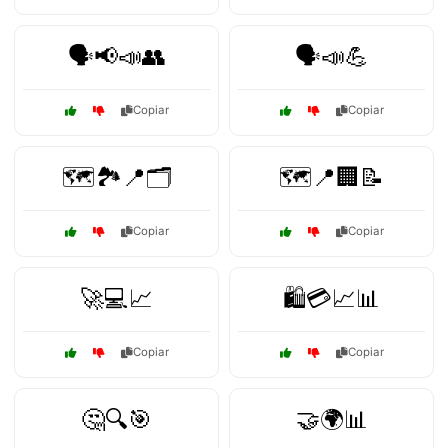
🗣️📢📣👥
🗣️📣💪
Copiar
Copiar
🗺️🏞️📍🗂️
🗺️📍🏢📝
Copiar
Copiar
🚀💻📈
🛍️💳📈📊
Copiar
Copiar
🤔🔍🎯
🤝🌍📊