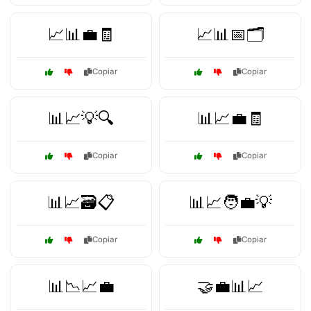
📈📊💼🧾
📈📊📅🗂️
Copiar
Copiar
📊📈💡🔍
📊📈💼🧾
Copiar
Copiar
📊📈🗃️📋
📊📈🧑‍💼💡
Copiar
Copiar
📊📉📈💼
🤝💼📊📈