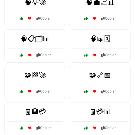
🧠💡🚀
🧠💼📈📊
Copiar
Copiar
🧠📋🗂️📊
🧠📖🗓️
Copiar
Copiar
🧩🏁🚀
🧩🔗📅
Copiar
Copiar
🧾🏦💳
🧾💳📊
Copiar
Copiar