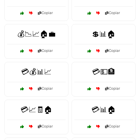
Copiar
Copiar
💰📉📈🏠💼
💲📊🏠
Copiar
Copiar
💳💰📊📈
💳💵🏦
Copiar
Copiar
💳📈🧾🏠
💳📊🏠
Copiar
Copiar