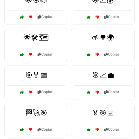
🌟🎯📣
🌟📈💰
Copiar
Copiar
🌟🛠️🗺️
🌱🌳🌍
Copiar
Copiar
🎯🏅📅
🎯📈💼
Copiar
Copiar
🏁🚀🎯
🏅🎯📅
Copiar
Copiar