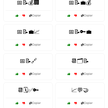
📅📝💰🏢
📅📝💼💰
Copiar
Copiar
📅📝💼📈
📅📝🔑💼
Copiar
Copiar
📅📝🔗
📆🗂️📝
Copiar
Copiar
📆🗓️✅🔑
📈💬🤝
Copiar
Copiar