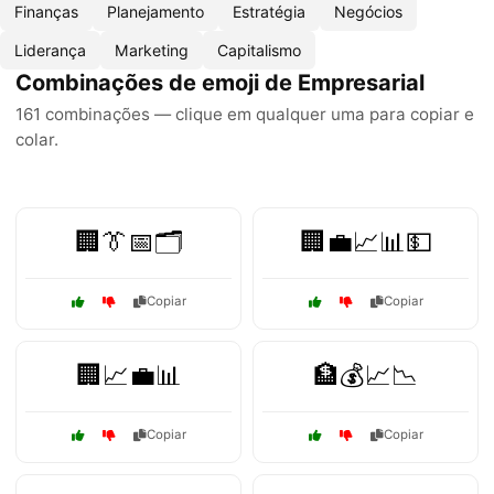
Finanças
Planejamento
Estratégia
Negócios
Liderança
Marketing
Capitalismo
Combinações de emoji de Empresarial
161 combinações — clique em qualquer uma para copiar e
colar.
🏢👔📅🗂️
🏢💼📈📊💵
Copiar
Copiar
🏢📈💼📊
🏦💰📈📉
Copiar
Copiar