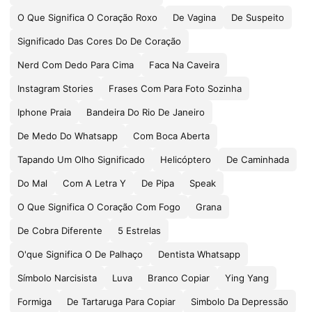
O Que Significa O Coração Roxo
De Vagina
De Suspeito
Significado Das Cores Do De Coração
Nerd Com Dedo Para Cima
Faca Na Caveira
Instagram Stories
Frases Com Para Foto Sozinha
Iphone Praia
Bandeira Do Rio De Janeiro
De Medo Do Whatsapp
Com Boca Aberta
Tapando Um Olho Significado
Helicóptero
De Caminhada
Do Mal
Com A Letra Y
De Pipa
Speak
O Que Significa O Coração Com Fogo
Grana
De Cobra Diferente
5 Estrelas
O'que Significa O De Palhaço
Dentista Whatsapp
Símbolo Narcisista
Luva
Branco Copiar
Ying Yang
Formiga
De Tartaruga Para Copiar
Simbolo Da Depressão