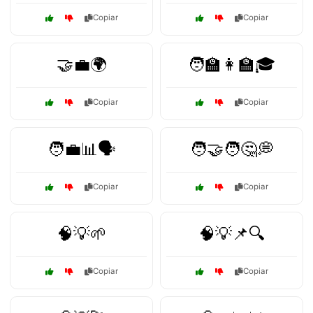
Copiar
Copiar
🤝💼🌍
🧑‍🏫👩‍🏫🎓
Copiar
Copiar
🧑‍💼📊🗣️
🧑‍🤝‍🧑🤔💭
Copiar
Copiar
🧠💡🌱
🧠💡📌🔍
Copiar
Copiar