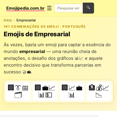
☰
Emojipedia.com.br
🔍
Início
Empresarial
161 COMBINAÇÕES DE EMOJI · PORTUGUÊS
Emojis de Empresarial
Às vezes, basta um emoji para captar a essência do
mundo
empresarial
— uma reunião cheia de
anotações, o desafio dos gráficos 📊📈 e aquele
encontro decisivo que transforma parcerias em
sucesso 🤝💼.
🏢👔📅
🏢💼📈
🏢📈💼
🏦💰📈
🗂️
📊💵
📊
📉