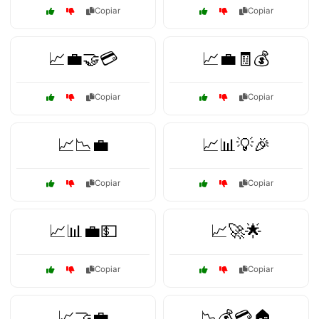
Copiar
Copiar
📈💼🤝💳
📈💼🧾💰
Copiar
Copiar
📈📉💼
📈📊💡🎉
Copiar
Copiar
📈📊💼💵
📈🚀🌟
Copiar
Copiar
📈🤝💼
📉💰💳🏠