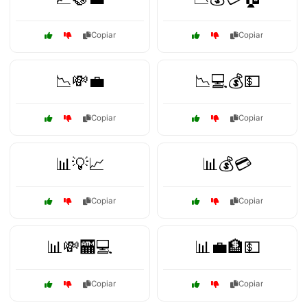
Copiar
Copiar
📉💸💼
📉💻💰💵
Copiar
Copiar
📊💡📈
📊💰💳
Copiar
Copiar
📊💸🏧💻
📊💼🏦💵
Copiar
Copiar