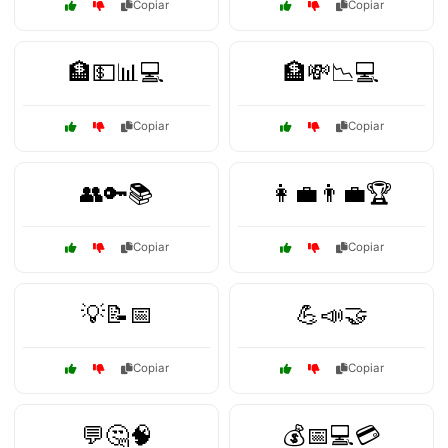
Copiar
Copiar
🏦💵📊💻
🏦💸📉💻
Copiar
Copiar
👥🔑📚
👩‍💼👨‍💼🏆
Copiar
Copiar
💡📝📅
💪📣🤝
Copiar
Copiar
💬🤔🧠
💰📅💻💳