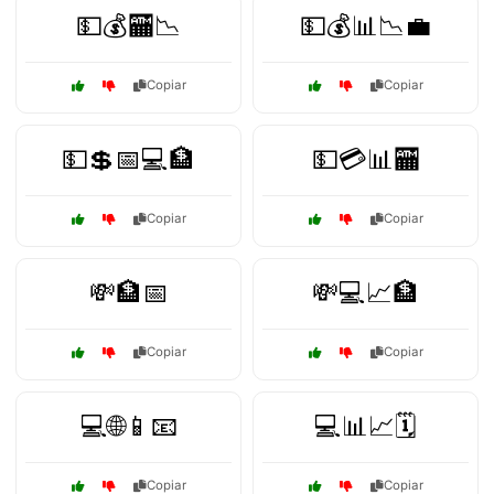
💵💰🏧📉
💵💰📊📉💼
Copiar
Copiar
💵💲📅💻🏦
💵💳📊🏧
Copiar
Copiar
💸🏦📅
💸💻📈🏦
Copiar
Copiar
💻🌐📱📧
💻📊📈🗓️
Copiar
Copiar