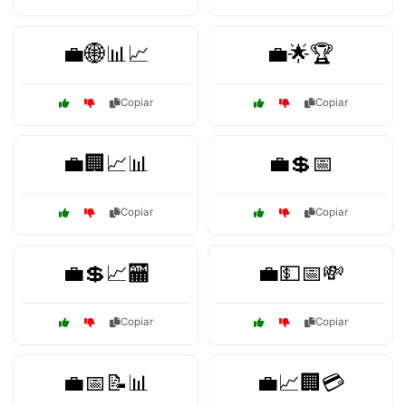
💼🌐📊📈
💼🌟🏆
Copiar
Copiar
💼🏢📈📊
💼💲📅
Copiar
Copiar
💼💲📈🏧
💼💵📅💸
Copiar
Copiar
💼📅📝📊
💼📈🏢💳