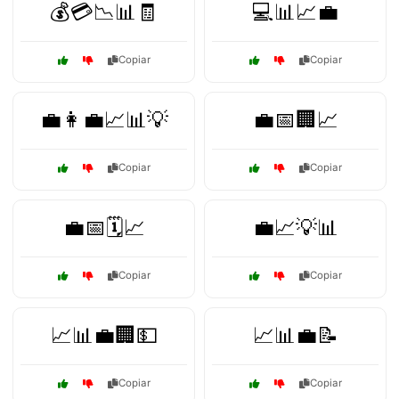
💰💳📉📊🧾
💻📊📈💼
Copiar
Copiar
💼👩‍💼📈📊💡
💼📅🏢📈
Copiar
Copiar
💼📅🗓️📈
💼📈💡📊
Copiar
Copiar
📈📊💼🏢💵
📈📊💼📝
Copiar
Copiar