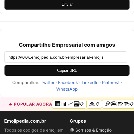
Enviar
Compartilhe Empresarial com amigos
Copiar URL
Compartilhar:
Twitter
·
Facebook
·
LinkedIn
·
Pinterest
·
WhatsApp
🏢📊📈🗃️
🙏
🍕🍔🍺🍻
🔥 POPULAR AGORA
📋
📋
📋
Emojipedia.com.br
Grupos
Todos os códigos de emoji em
😀 Sorrisos & Emoção