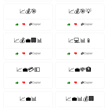
📈💰🎯
📈💰🎯💡
Copiar
Copiar
📈💰💼🏢📊
📈💻📊📱
Copiar
Copiar
📈💼💳💵
📈💼💸🏦
Copiar
Copiar
📈💼📊
📈💼📊💰🏢