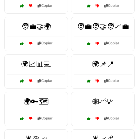
Copiar
Copiar
🧑‍💼🤝🌍
🧑‍💼🧑‍🤝‍🧑📈💼
Copiar
Copiar
🌍📈📊💻
🌍📌📍
Copiar
Copiar
🌍🔑🗺️
🌐📈💡
Copiar
Copiar