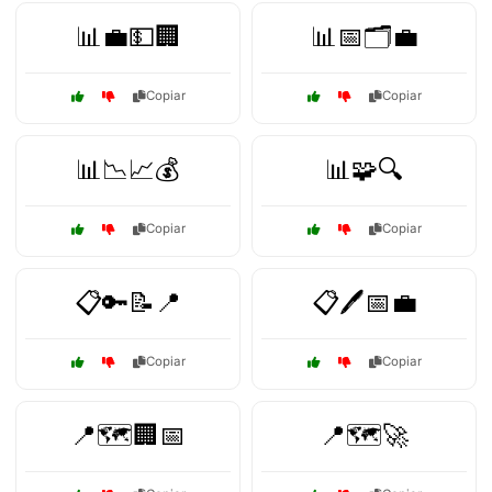
📊💼💵🏢
📊📅🗂️💼
Copiar
Copiar
📊📉📈💰
📊🧩🔍
Copiar
Copiar
📋🔑📝📍
📋🖊️📅💼
Copiar
Copiar
📍🗺️🏢📅
📍🗺️🚀