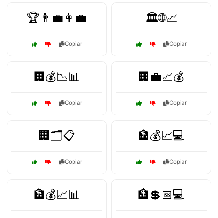
🏆👨‍💼👩‍💼
🏛️🌐📈
Copiar
Copiar
🏢💰📉📊
🏢💼📈💰
Copiar
Copiar
🏢🗂️📋
🏦💰📈💻
Copiar
Copiar
🏦💰📈📊
🏦💲📅💻