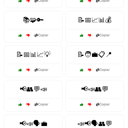
Copiar
Copiar
📚🧩🔑
📝📅📈📊💰
Copiar
Copiar
📝📅📊📈💡
📝🧑‍💼📋📍
Copiar
Copiar
📢👥💬📣
📢📣👥💬
Copiar
Copiar
📢📣🗣️💼
📣📢🗣️👥💬