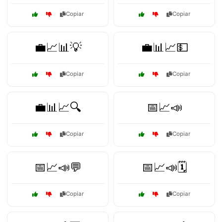
Copiar
Copiar
💼📈📊💡
💼📊📈💵
Copiar
Copiar
💼📊📈🔍
📅📈📣
Copiar
Copiar
📅📈📣💬
📅📈📣🗓️
Copiar
Copiar