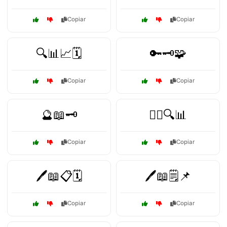
Copiar
Copiar
🔍📊📈🗓️
🔑🗝️🧩
Copiar
Copiar
🔮📖🗝️
🕵️‍♂️🔍📊
Copiar
Copiar
🖊️📖📋🗓️
🖊️📖🗒️📌
Copiar
Copiar