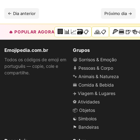
← Dia anterior
Próximo dia →
🏢📊📈🗃️
🙏
🍕🍔🍺🍻
📋
📋
🔥 POPULAR AGORA
Emojipedia.com.br
Grupos
Todos os códigos de emoji em
😀 Sorrisos & Emoção
português — copie, cole e
🧍 Pessoas & Corpo
compartilhe.
🐾 Animais & Natureza
🍔 Comida & Bebida
✈️ Viagem & Lugares
⚽ Atividades
📦 Objetos
☯️ Símbolos
🏴 Bandeiras