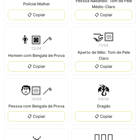
Pessoa Nadando: Tom de Pele
Policial Mulher
Médio-Claro
📋 Copiar
📋 Copiar
🤝🏻
👨🏿‍🦯
11/04
12/04
Aperto de Mão: Tom de Pele
Homem com Bengala de Prova
Claro
📋 Copiar
📋 Copiar
🧑🏻‍🦯
🐉
10/04
09/04
Pessoa com Bengala de Prova
Dragão
📋 Copiar
📋 Copiar
🧔🏼‍♂