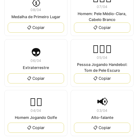
🥇
07/04
08/04
Homem: Pele Médio-Clara,
Medalha de Primeiro Lugar
Cabelo Branco
📋 Copiar
📋 Copiar
⛹🏿‍♂
👽
05/04
06/04
Pessoa Jogando Handebol:
Extraterrestre
Tom de Pele Escuro
📋 Copiar
📋 Copiar
🏌‍♂️
📢
04/04
03/04
Homem Jogando Golfe
Alto-falante
📋 Copiar
📋 Copiar