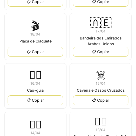
📋 Copiar
📋 Copiar
🇦🇪
🎬
17/04
18/04
Bandeira dos Emirados
Placa de Claquete
Árabes Unidos
📋 Copiar
📋 Copiar
🐕‍🦺
☠️
16/04
15/04
Cão-guia
Caveira e Ossos Cruzados
📋 Copiar
📋 Copiar
🏊🏼
👮‍♀
13/04
14/04