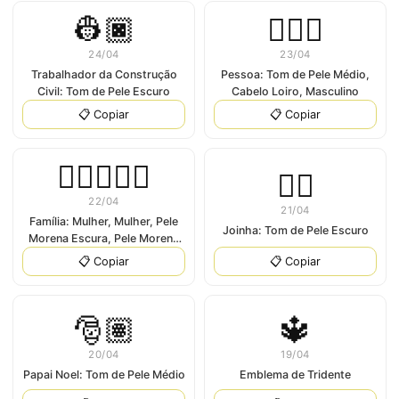
👷🏿
👱🏽‍♂️
24/04
23/04
Trabalhador da Construção
Pessoa: Tom de Pele Médio,
Civil: Tom de Pele Escuro
Cabelo Loiro, Masculino
📋 Copiar
📋 Copiar
👩🏿‍❤‍👩🏾
👍🏿
22/04
21/04
Família: Mulher, Mulher, Pele
Joinha: Tom de Pele Escuro
Morena Escura, Pele Morena
Médio-Escura
📋 Copiar
📋 Copiar
🎅🏽
🔱
20/04
19/04
Papai Noel: Tom de Pele Médio
Emblema de Tridente