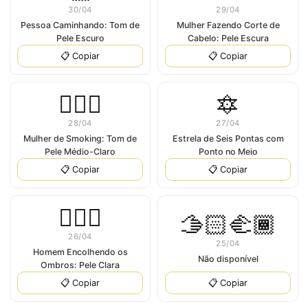
30/04
29/04
Pessoa Caminhando: Tom de
Mulher Fazendo Corte de
Pele Escuro
Cabelo: Pele Escura
📋 Copiar
📋 Copiar
🤵🏼‍♀
🔯
28/04
27/04
Mulher de Smoking: Tom de
Estrela de Seis Pontas com
Pele Médio-Claro
Ponto no Meio
📋 Copiar
📋 Copiar
🤷🏻‍♂
🫱🏻‍🫲🏾
26/04
25/04
Homem Encolhendo os
Não disponível
Ombros: Pele Clara
📋 Copiar
📋 Copiar