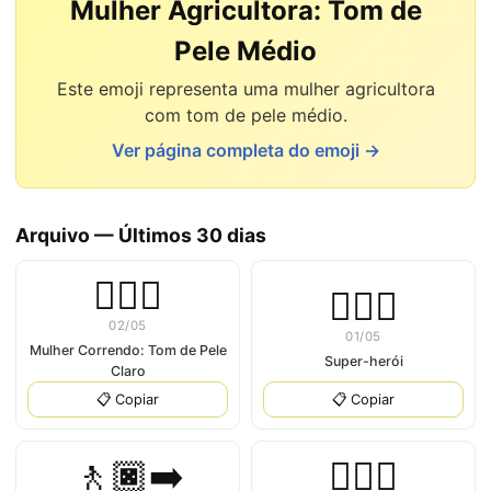
Mulher Agricultora: Tom de
Pele Médio
Este emoji representa uma mulher agricultora
com tom de pele médio.
Ver página completa do emoji →
Arquivo — Últimos 30 dias
🏃🏻‍♀️
🦸🏿‍♂
02/05
01/05
Mulher Correndo: Tom de Pele
Super-herói
Claro
📋 Copiar
📋 Copiar
🚶🏿‍➡
💇🏿‍♀