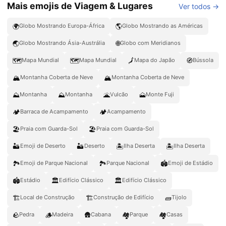
Mais emojis de Viagem & Lugares
Ver todos →
🌍
🌎
Globo Mostrando Europa-África
Globo Mostrando as Américas
🌏
🌐
Globo Mostrando Ásia-Austrália
Globo com Meridianos
🗺️
🗺
🗾
🧭
Mapa Mundial
Mapa Mundial
Mapa do Japão
Bússola
🏔️
🏔
Montanha Coberta de Neve
Montanha Coberta de Neve
⛰️
⛰
🌋
🗻
Montanha
Montanha
Vulcão
Monte Fuji
🏕️
🏕
Barraca de Acampamento
Acampamento
🏖️
🏖
Praia com Guarda-Sol
Praia com Guarda-Sol
🏜️
🏜
🏝️
🏝
Emoji de Deserto
Deserto
Ilha Deserta
Ilha Deserta
🏞️
🏞
🏟️
Emoji de Parque Nacional
Parque Nacional
Emoji de Estádio
🏟
🏛️
🏛
Estádio
Edifício Clássico
Edifício Clássico
🏗️
🏗
🧱
Local de Construção
Construção de Edifício
Tijolo
🪨
🪵
🛖
🏘️
🏘
Pedra
Madeira
Cabana
Parque
Casas