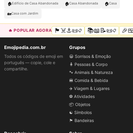
🏚️
🏚
🏠
Edifício de Casa Abandonada
Casa Abandonada
Casa
🏡
Casa com Jardim
🏴‍☠️⚓📜
📚📖📝📜
🎉
🔥 POPULAR AGORA
📋
📋
Emojipedia.com.br
Grupos
Todos os códigos de emoji em
😀 Sorrisos & Emoção
português — copie, cole e
🧍 Pessoas & Corpo
compartilhe.
🐾 Animais & Natureza
🍔 Comida & Bebida
✈️ Viagem & Lugares
⚽ Atividades
📦 Objetos
☯️ Símbolos
🏴 Bandeiras