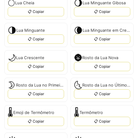
🌕
🌖
Lua Cheia
Lua Minguante Gibosa
📋 Copiar
📋 Copiar
🌗
🌘
Lua Minguante
Lua Minguante em Crescente
📋 Copiar
📋 Copiar
🌙
🌚
Lua Crescente
Rosto da Lua Nova
📋 Copiar
📋 Copiar
🌛
🌜
Rosto da Lua no Primeiro Quarto
Rosto da Lua no Último Quarto
📋 Copiar
📋 Copiar
🌡️
🌡
Emoji de Termômetro
Termômetro
📋 Copiar
📋 Copiar