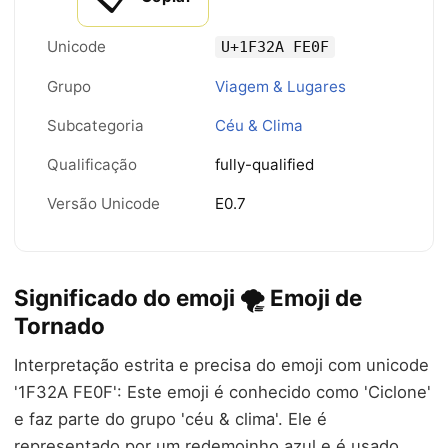
Unicode
U+1F32A FE0F
Grupo
Viagem & Lugares
Subcategoria
Céu & Clima
Qualificação
fully-qualified
Versão Unicode
E0.7
Significado do emoji 🌪️ Emoji de
Tornado
Interpretação estrita e precisa do emoji com unicode
'1F32A FE0F': Este emoji é conhecido como 'Ciclone'
e faz parte do grupo 'céu & clima'. Ele é
representado por um redemoinho azul e é usado