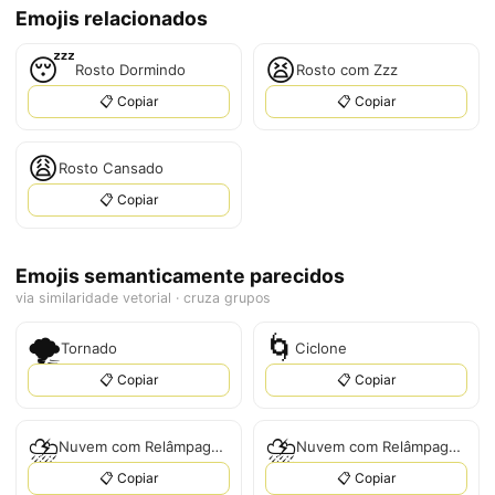
Emojis relacionados
😴
😫
Rosto Dormindo
Rosto com Zzz
📋 Copiar
📋 Copiar
😩
Rosto Cansado
📋 Copiar
Emojis semanticamente parecidos
via similaridade vetorial · cruza grupos
🌪
🌀
Tornado
Ciclone
📋 Copiar
📋 Copiar
⛈
⛈️
Nuvem com Relâmpago e Chuva
Nuvem com Relâmpago e Chuva
📋 Copiar
📋 Copiar