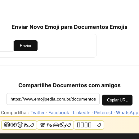
Enviar Novo Emoji para Documentos Emojis
Enviar
Compartilhe Documentos com amigos
Copiar URL
Compartilhar:
Twitter
·
Facebook
·
LinkedIn
·
Pinterest
·
WhatsApp
🧥🧤👗👠
🧣👡👜👓
🏳️‍🌈🌈💜
📋
📋
📋