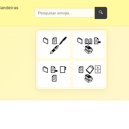
Bandeiras
🔍
📁📄🖊️
📁📖📝
🖋️
📚
📁📝📑
📄📋🗄️
📄
📚