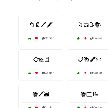
📁📄🖊️🖋️
📁📖📝📚
Copiar
Copiar
📋📖🗄️
📋📚🖋️📜
Copiar
Copiar
📚🖊️🗃️
📚🗂️📝
Copiar
Copiar