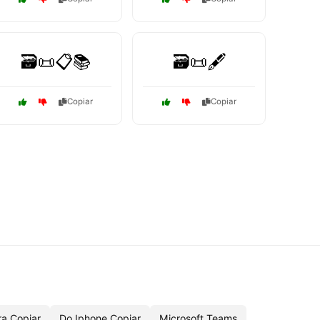
🗃️📜📋📚
🗃️📜🖋️
Copiar
Copiar
ra Copiar
Do Iphone Copiar
Microsoft Teams