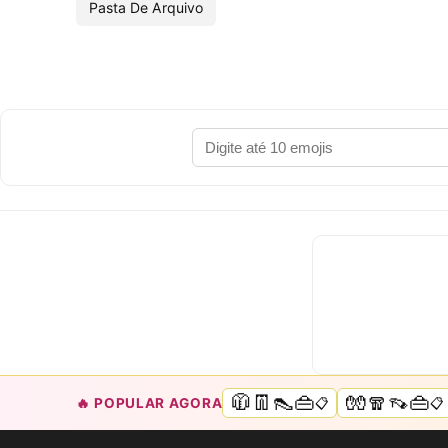
Pasta De Arquivo
🧥👖👠👜
🧤🧣👡👜
🔥 POPULAR AGORA
📋
📋