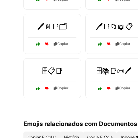
🖊️📄📑🗂️
🖊️📑📁📖📋
Copiar
Copiar
🗄️📋📑
🗄️📚📑📜🖊️
Copiar
Copiar
Emojis relacionados com Documentos
Copiar E Colar
História
Copia E Cola
Iphone ❤