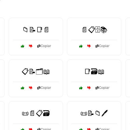
📁📝📑📄
📄📋🗄️📚
Copiar
Copiar
📋📝🗂️📖
📑🗃️📖
Copiar
Copiar
📜📄📋🗃️
📜📝📁🖊️
Copiar
Copiar