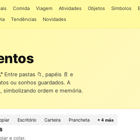
ais
Comida
Viagem
Atividades
Objetos
Símbolos
Dia
Tendências
Novidades
entos
."
Entre pastas 📁, papéis 📄 e
tratos ou sonhos guardados. A
el, simbolizando ordem e memória.
opiar
Escritório
Carteira
Prancheta
+ 4 más
s
ar e colar.