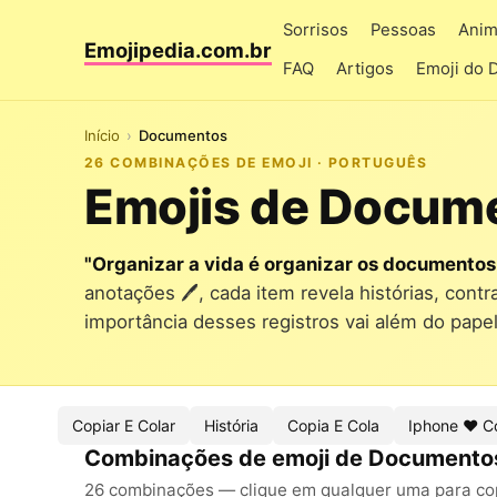
Sorrisos
Pessoas
Anim
Emojipedia.com.br
FAQ
Artigos
Emoji do 
Início
Documentos
26 COMBINAÇÕES DE EMOJI · PORTUGUÊS
Emojis de Docum
"Organizar a vida é organizar os documentos
anotações 🖊️, cada item revela histórias, con
importância desses registros vai além do pap
Copiar E Colar
História
Copia E Cola
Iphone ❤️ C
Combinações de emoji de Documento
26 combinações — clique em qualquer uma para copi