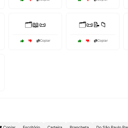
🗂️📖📜
🗂️📜📝📁
Copiar
Copiar
️ Copiar
Escritório
Carteira
Prancheta
Do São Paulo Pa