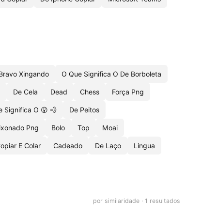
Bravo Xingando
O Que Significa O De Borboleta
a
De Cela
Dead
Chess
Força Png
 Significa O 😮 💨
De Peitos
ixonado Png
Bolo
Top
Moai
opiar E Colar
Cadeado
De Laço
Lingua
por similaridade · 1 resultados