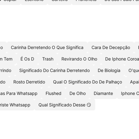
ão
Carinha Derretendo O Que Significa
Cara De Decepção
m Tem
É Os D
Trash
Revirando O Olho
De Iphone Coro
rrindo
Significado Do Carinha Derretendo
De Biologia
O'que
ado
Rosto Derretido
Qual O Significado Do De Palhaço
Apa
has Para Whatsapp
Flushed
De Olho
Diamante
Iphone C
riste Whatsapp
Qual Significado Desse 😏