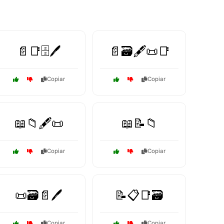
📄📑🗄️🖊️
📄🗃️🖋️📜📑
Copiar
Copiar
📖📁🖋️📜
📖📝📁
Copiar
Copiar
📜🗃️📄🖊️
📝📋📑🗃️
Copiar
Copiar