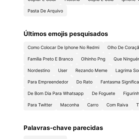
Pasta De Arquivo
Últimos emojis pesquisados
Como Colocar De Iphone No Redmi
Olho De Coraç
Família Preto E Branco
Olhinho Png
Que Ningué
Nordestino
User
Rezando Meme
Lagrima So
Para Empreendedor
Do Rato
Fantasma Signific
De Bom Dia Para Whatsapp
De Foguete
Figurin
Para Twitter
Maconha
Carro
Com Raiva
T
Palavras-chave parecidas