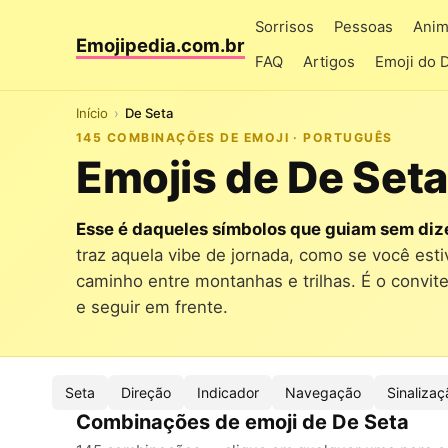
Sorrisos
Pessoas
Anim
Emojipedia.com.br
FAQ
Artigos
Emoji do 
Início
De Seta
145 COMBINAÇÕES DE EMOJI · PORTUGUÊS
Emojis de De Seta
Esse é daqueles símbolos que guiam sem diz
traz aquela vibe de jornada, como se você est
caminho entre montanhas e trilhas. É o convite 
e seguir em frente.
Seta
Direção
Indicador
Navegação
Sinalizaç
Combinações de emoji de De Seta