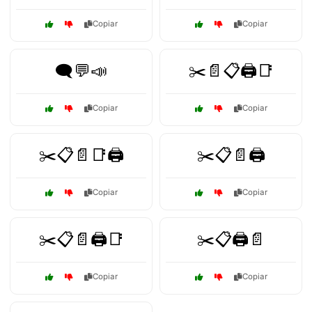
Copiar
Copiar
🗨️💬📣
✂️📄📋🖨️📑
Copiar
Copiar
✂️📋📄📑🖨️
✂️📋📄🖨️
Copiar
Copiar
✂️📋📄🖨️📑
✂️📋🖨️📄
Copiar
Copiar