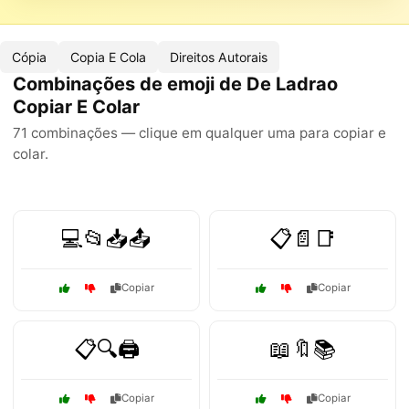
Cópia
Copia E Cola
Direitos Autorais
Combinações de emoji de De Ladrao
Copiar E Colar
71 combinações — clique em qualquer uma para copiar e
colar.
💻📂📥📤
📋📄📑
Copiar
Copiar
📋🔍🖨️
📖🔖📚
Copiar
Copiar