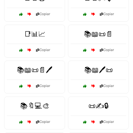
Copiar
Copiar
📑📊📈
📚📖📜📄
Copiar
Copiar
📚📖📜📄🖊️
📚📖🖊️📜
Copiar
Copiar
📚🔖💻🎨
📜✍️🔒
Copiar
Copiar