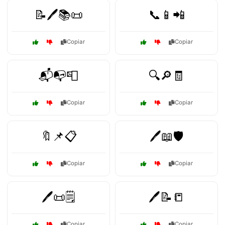
📝🖊️📚📜
📞📱📲
Copiar
Copiar
📬📭📮
🔍🔎🧾
Copiar
Copiar
🔖📌📋
🖊️📖🛡️
Copiar
Copiar
🖊️📜🗒️
🖊️📝📒
Copiar
Copiar