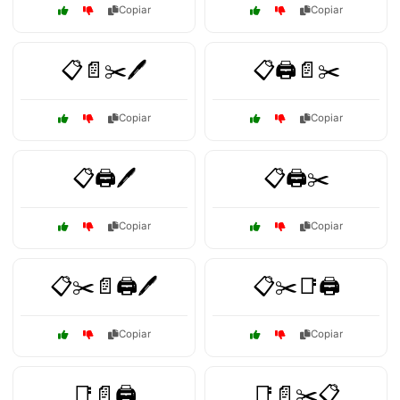
Copiar
Copiar
📋📄✂️🖊️
📋🖨️📄✂️
Copiar
Copiar
📋🖨️🖊️
📋🖨️✂️
Copiar
Copiar
📋✂️📄🖨️🖊️
📋✂️📑🖨️
Copiar
Copiar
📑📄🖨️
📑📄✂️📋