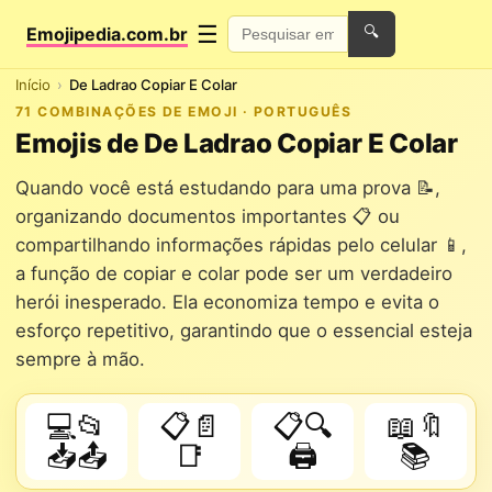
☰
Emojipedia.com.br
🔍
Início
De Ladrao Copiar E Colar
71 COMBINAÇÕES DE EMOJI · PORTUGUÊS
Emojis de De Ladrao Copiar E Colar
Quando você está estudando para uma prova 📝,
organizando documentos importantes 📋 ou
compartilhando informações rápidas pelo celular 📱,
a função de copiar e colar pode ser um verdadeiro
herói inesperado. Ela economiza tempo e evita o
esforço repetitivo, garantindo que o essencial esteja
sempre à mão.
💻📂
📋📄
📋🔍
📖🔖
📥📤
📑
🖨️
📚