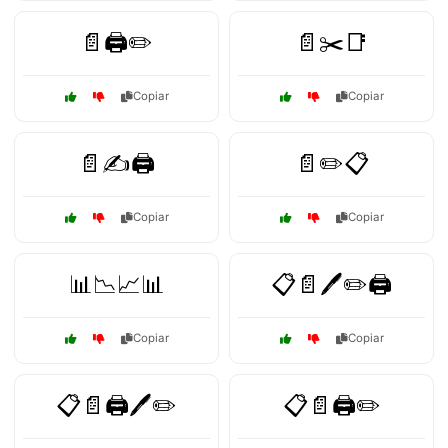
📄🖨️✏️
📄✂️📑
Copiar
Copiar
📄✍️🖨️
📄✏️📋
Copiar
Copiar
📊📉📈📊
📋📄🖊️✏️🖨️
Copiar
Copiar
📋📄🖨️🖊️✏️
📋📄🖨️✏️