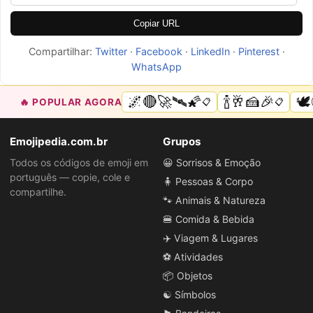
Copiar URL
Compartilhar:
Twitter
·
Facebook
·
LinkedIn
·
Pinterest
·
WhatsApp
🌌🔴🚀🛰🌠
🍾🥂🍰🎉
🕊
🔥 POPULAR AGORA
📋
📋
Emojipedia.com.br
Grupos
Todos os códigos de emoji em
😀 Sorrisos & Emoção
português — copie, cole e
🧍 Pessoas & Corpo
compartilhe.
🐾 Animais & Natureza
🍔 Comida & Bebida
✈️ Viagem & Lugares
⚽ Atividades
📦 Objetos
☯️ Símbolos