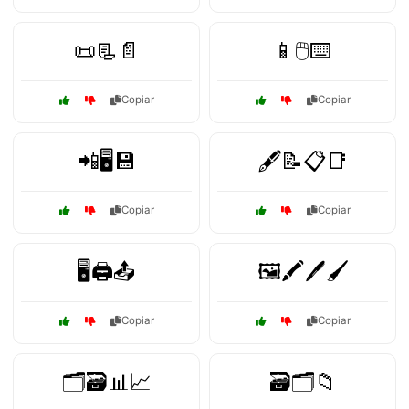
📜📃📄
📱🖱️⌨️
Copiar
Copiar
📲🖥️💾
🖋️📝📋📑
Copiar
Copiar
🖥️🖨️📤
🖼️🖍️🖊️🖌️
Copiar
Copiar
🗂️🗃️📊📈
🗃️🗂️📁