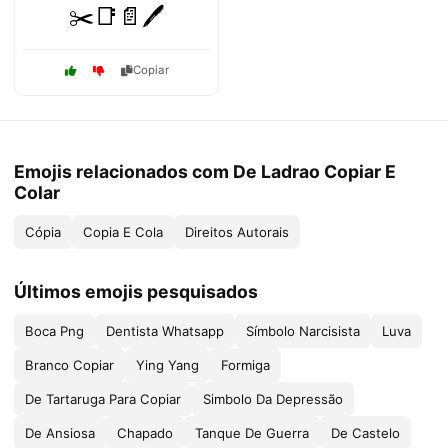
✂️📑📄🖊️
Copiar
Emojis relacionados com De Ladrao Copiar E
Colar
Cópia
Copia E Cola
Direitos Autorais
Últimos emojis pesquisados
Boca Png
Dentista Whatsapp
Símbolo Narcisista
Luva
Branco Copiar
Ying Yang
Formiga
De Tartaruga Para Copiar
Simbolo Da Depressão
De Ansiosa
Chapado
Tanque De Guerra
De Castelo