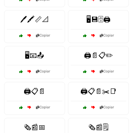
🖊️🖍️📏📐
🖥️💾🗄️🖨️
Copiar
Copiar
🖥️📧📤
🖨️📄📋✏️
Copiar
Copiar
🖨️📋📄
🖨️📋📄✂️📑
Copiar
Copiar
🗞️📰📅
🗞️📰🗒️