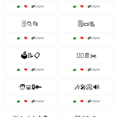
Copiar
Copiar
🗄️📁📂
🗒️📜📃
Copiar
Copiar
🗳️📝📋
🦹‍♂️📄✂️
Copiar
Copiar
🧑‍💻🔒🔑
🎶🎤📀🔊
Copiar
Copiar