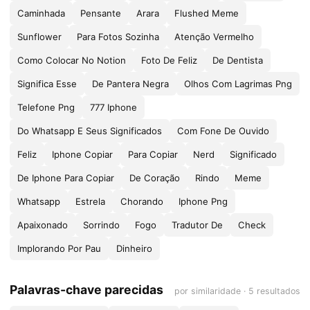
Caminhada
Pensante
Arara
Flushed Meme
Sunflower
Para Fotos Sozinha
Atenção Vermelho
Como Colocar No Notion
Foto De Feliz
De Dentista
Significa Esse
De Pantera Negra
Olhos Com Lagrimas Png
Telefone Png
777 Iphone
Do Whatsapp E Seus Significados
Com Fone De Ouvido
Feliz
Iphone Copiar
Para Copiar
Nerd
Significado
De Iphone Para Copiar
De Coração
Rindo
Meme
Whatsapp
Estrela
Chorando
Iphone Png
Apaixonado
Sorrindo
Fogo
Tradutor De
Check
Implorando Por Pau
Dinheiro
Palavras-chave parecidas
por similaridade · 5 resultados