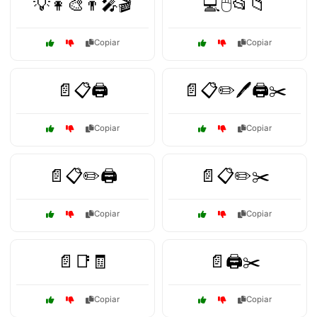
💡👩‍🎨👨‍🎤🎬
💻🖱️📂📁
Copiar
Copiar
📄📋🖨️
📄📋✏️🖊️🖨️✂️
Copiar
Copiar
📄📋✏️🖨️
📄📋✏️✂️
Copiar
Copiar
📄📑🧾
📄🖨️✂️
Copiar
Copiar