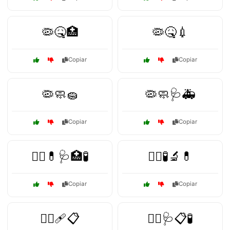
🦠🤒🏥
🦠🤒💉
Copiar
Copiar
🦠🧼🧽
🦠🧼🩺🚑
Copiar
Copiar
🧑‍⚕️💊🩺🏥🧪
🧑‍⚕️🧪🔬💊
Copiar
Copiar
🧑‍⚕️🩹📋
🧑‍⚕️🩺📋🧪