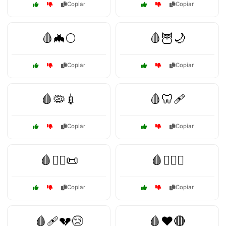
Copiar
Copiar
🩸🦇🌕
🩸🦉🌙
Copiar
Copiar
🩸🦠💉
🩸🦷🩹
Copiar
Copiar
🩸🧙‍♂️📜
🩸🧛‍♂️⚰️
Copiar
Copiar
🩸🩹💔😢
🩸❤️🔴