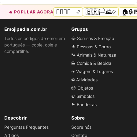
🏳️‍🌈🌈💜
🇧🇷🏳️🌄
🏠🔒
🔥 POPULAR AGORA
📋
📋
Emojipedia.com.br
Grupos
Todos os códigos de emoji em
😀 Sorrisos & Emoção
português — copie, cole e
🧍 Pessoas & Corpo
compartilhe.
🐾 Animais & Natureza
🍔 Comida & Bebida
✈️ Viagem & Lugares
⚽ Atividades
📦 Objetos
☯️ Símbolos
🏴 Bandeiras
Descobrir
Sobre
Perguntas Frequentes
Sobre nós
Artigos
Contato