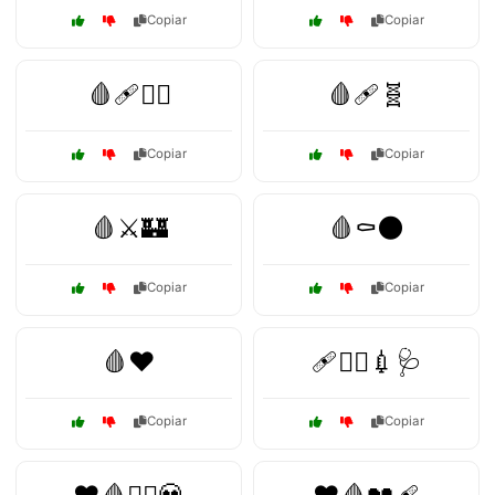
Copiar
Copiar
🩸🩹🧙‍♂️
🩸🩹🧬
Copiar
Copiar
🩸⚔️🏰
🩸⚰️🌑
Copiar
Copiar
🩸❤️
🩹🧑‍⚕️💉🩺
Copiar
Copiar