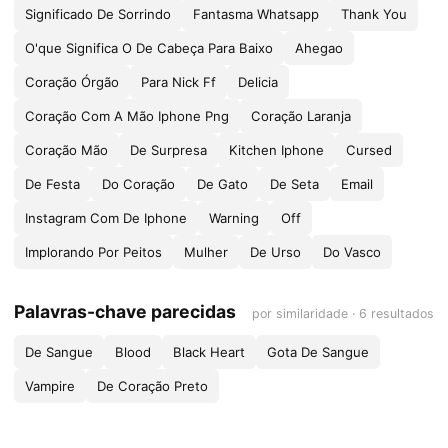
Significado De Sorrindo
Fantasma Whatsapp
Thank You
O'que Significa O De Cabeça Para Baixo
Ahegao
Coração Órgão
Para Nick Ff
Delicia
Coração Com A Mão Iphone Png
Coração Laranja
Coração Mão
De Surpresa
Kitchen Iphone
Cursed
De Festa
Do Coração
De Gato
De Seta
Email
Instagram Com De Iphone
Warning
Off
Implorando Por Peitos
Mulher
De Urso
Do Vasco
Palavras-chave parecidas
por similaridade · 6 resultados
De Sangue
Blood
Black Heart
Gota De Sangue
Vampire
De Coração Preto