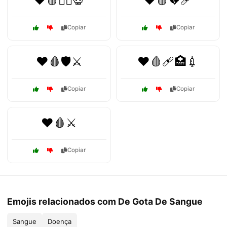
❤️🩸🏴‍☠️💀
❤️🩸💔🩹
Copiar
Copiar
❤️🩸🛡️⚔️
❤️🩸🩹🏥💉
Copiar
Copiar
❤️🩸⚔️
Copiar
Emojis relacionados com De Gota De Sangue
Sangue
Doença