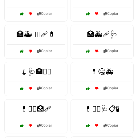
Copiar
Copiar
🏥🚑🧑‍⚕️🩹💊
🏥🚑🩹🩺
Copiar
Copiar
💉🩺🏥🧑‍⚕️
💊🤒🚑
Copiar
Copiar
💊🧑‍⚕️🏥🩹
💊🧑‍⚕️🩺📋🧪
Copiar
Copiar