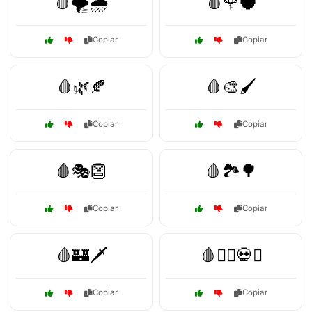
🩸🌪️🌧️
🩸🌹🌑
Copiar
Copiar
🩸🌿🍂
🩸🎨🖌️
Copiar
Copiar
🩸🎭👺
🩸🏞️🌳
Copiar
Copiar
🩸🏰🗡️
🩸🏴‍☠️💀⚰️
Copiar
Copiar