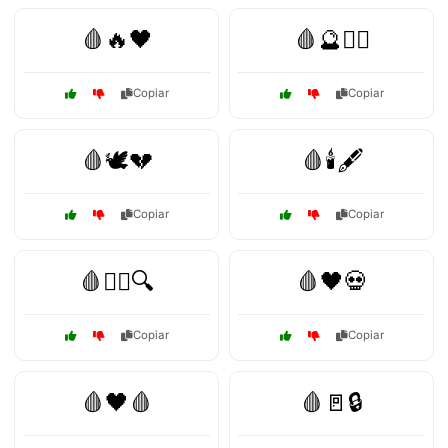
🩸🔥🖤
🩸🔮🧙‍♀️
Copiar
Copiar
🩸🕊️💔
🩸🕯️🖋️
Copiar
Copiar
🩸🕵️‍♂️🔍
🩸🖤💀
Copiar
Copiar
🩸🖤🩸
🩸🚪🔒