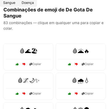
Sangue
Doença
Combinações de emoji de De Gota De
Sangue
83 combinações — clique em qualquer uma para copiar e
colar.
🩸🌊🏖️
🩸🌋🔥
Copiar
Copiar
🩸🌌🌙✨
🩸🌧️💧
Copiar
Copiar