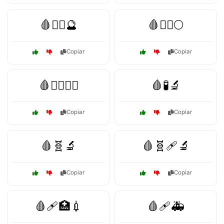
🩸🧙‍♀️🔮
🩸🧛‍♂️🌕
Copiar
Copiar
🩸🧛‍♂️🏴‍☠️
🩸🧪🔬
Copiar
Copiar
🩸🧬🔬
🩸🧬🩹🔬
Copiar
Copiar
🩸🩹🏥💉
🩸🩹🚑