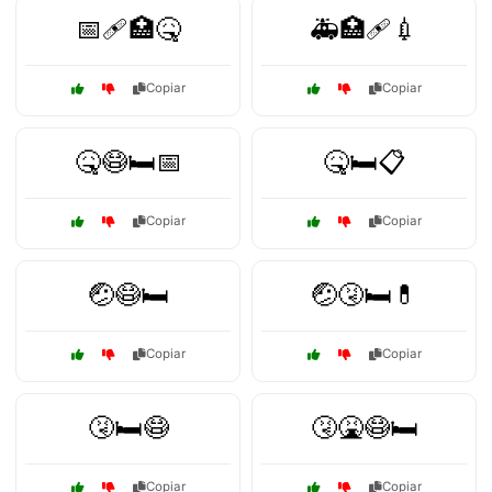
📅🩹🏥🤒
🚑🏥🩹💉
Copiar
Copiar
🤒😷🛏️📅
🤒🛏️📋
Copiar
Copiar
🤕😷🛏️
🤕🤧🛏️💊
Copiar
Copiar
🤧🛏️😷
🤧🤮😷🛏️
Copiar
Copiar