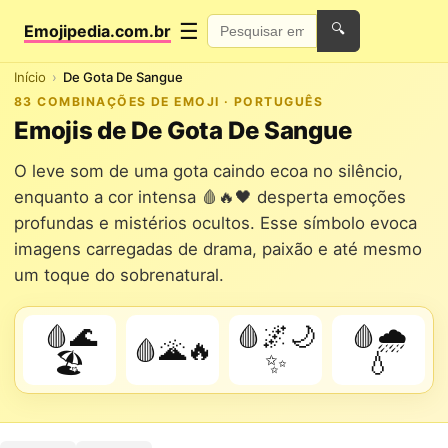
☰
Emojipedia.com.br
🔍
Início
De Gota De Sangue
83 COMBINAÇÕES DE EMOJI · PORTUGUÊS
Emojis de De Gota De Sangue
O leve som de uma gota caindo ecoa no silêncio,
enquanto a cor intensa 🩸🔥🖤 desperta emoções
profundas e mistérios ocultos. Esse símbolo evoca
imagens carregadas de drama, paixão e até mesmo
um toque do sobrenatural.
🩸🌊
🩸🌌🌙
🩸🌧️
🩸🌋🔥
🏖️
✨
💧