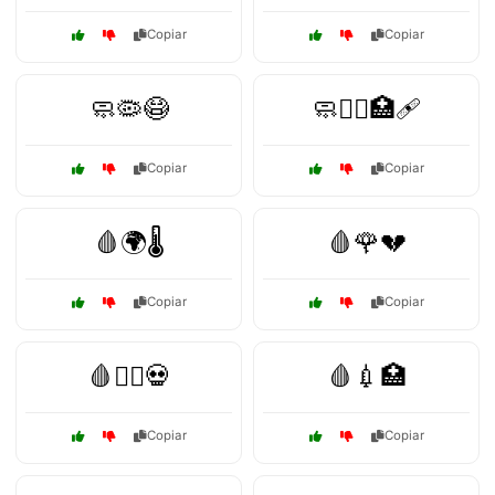
Copiar
Copiar
🧼🦠😷
🧼🧑‍⚕️🏥🩹
Copiar
Copiar
🩸🌍🌡️
🩸🌹💔
Copiar
Copiar
🩸🏴‍☠️💀
🩸💉🏥
Copiar
Copiar