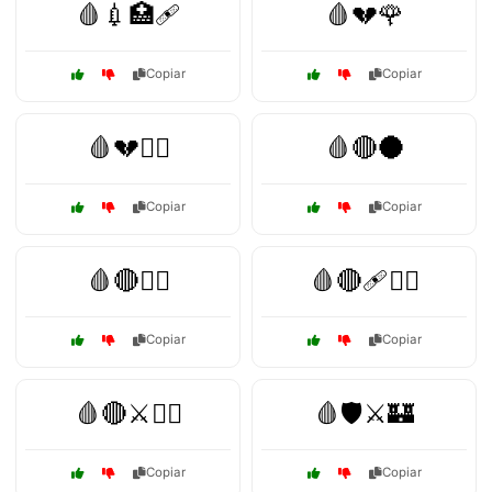
🩸💉🏥🩹
🩸💔🌹
Copiar
Copiar
🩸💔🧟‍♂️
🩸🔴🌑
Copiar
Copiar
🩸🔴🧛‍♀️
🩸🔴🩹🏴‍☠️
Copiar
Copiar
🩸🔴⚔️🏴‍☠️
🩸🛡️⚔️🏰
Copiar
Copiar